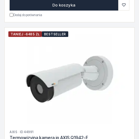
♡
Do koszyka
Dodaj do porównania
TANIEJ -6485 ZŁ
BESTSELLER
AXIS · ID 44991
Termowizyjna kamera ip AXIS Q1942-E