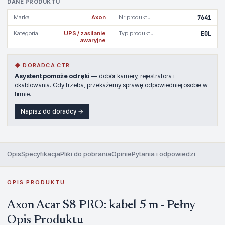
DANE PRODUKTU
Marka
Axon
Nr produktu
7641
Kategoria
UPS / zasilanie
Typ produktu
EOL
awaryjne
◆ DORADCA CTR
Asystent pomoże od ręki
— dobór kamery, rejestratora i
okablowania. Gdy trzeba, przekażemy sprawę odpowiedniej osobie w
firmie.
Napisz do doradcy →
Opis
Specyfikacja
Pliki do pobrania
Opinie
Pytania i odpowiedzi
OPIS PRODUKTU
Axon Acar S8 PRO: kabel 5 m - Pełny
Opis Produktu