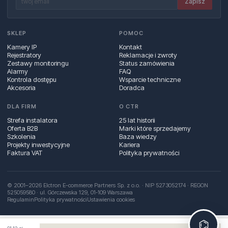
Zapisz
SKLEP
POMOC
Kamery IP
Kontakt
Rejestratory
Reklamacje i zwroty
Zestawy monitoringu
Status zamówienia
Alarmy
FAQ
Kontrola dostępu
Wsparcie techniczne
Akcesoria
Doradca
DLA FIRM
O CTR
Strefa instalatora
25 lat historii
Oferta B2B
Marki które sprzedajemy
Szkolenia
Baza wiedzy
Projekty inwestycyjne
Kariera
Faktura VAT
Polityka prywatności
© 2001–2026 Elctron E-commerce Partners Sp. z o.o. · NIP 5273052174 · REGON
525059580 · ul. Górczewska 129, 01‑109 Warszawa
Regulamin
Polityka prywatności
Ustawienia cookies
⌬