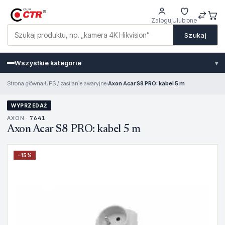
Zaloguj
Ulubione
Szukaj
Wszystkie kategorie
▾
Strona główna
›
UPS / zasilanie awaryjne
›
Axon Acar S8 PRO: kabel 5 m
WYPRZEDAŻ
AXON ·
7641
Axon Acar S8 PRO: kabel 5 m
−
15
%