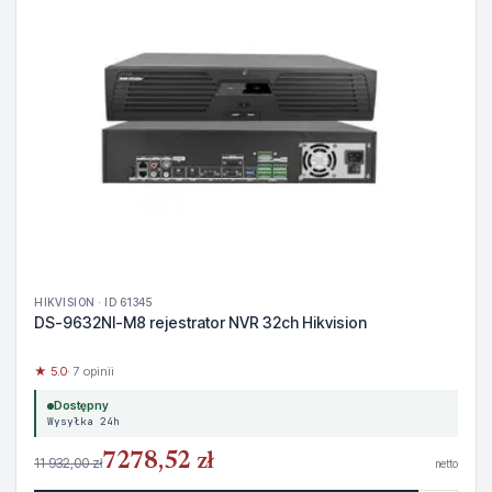
HIKVISION · ID 61345
DS-9632NI-M8 rejestrator NVR 32ch Hikvision
★ 5.0
· 7 opinii
Dostępny
Wysyłka 24h
7278,52 zł
11 932,00 zł
netto