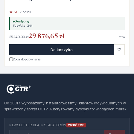
★ 5.0
· 7 opinii
Dostępny
Wysyłka 24h
29 876,65 zł
35 149,00 zł
netto
♡
Do koszyka
Dodaj do porównania
Od 2001 r. wyposażamy instalatorów, firmy i klientów indywidualnych w
sprawdzony sprzęt CCTV. Autoryzowany dystrybutor wiodących marek.
NEWSLETTER DLA INSTALATORÓW
WKRÓTCE