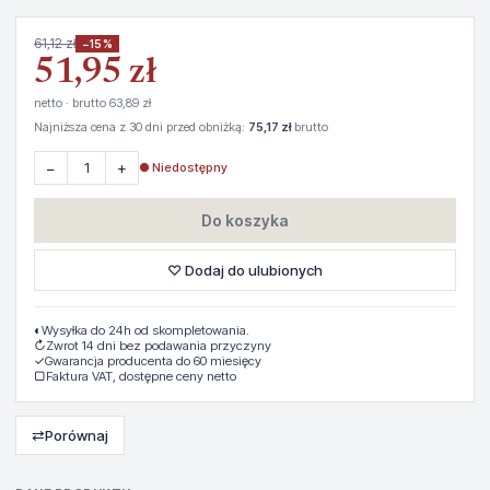
61,12 zł
−15%
51,95 zł
netto · brutto 63,89 zł
Najniższa cena z 30 dni przed obniżką:
75,17 zł
brutto
−
+
● Niedostępny
Do koszyka
♡ Dodaj do ulubionych
◐
Wysyłka do 24h od skompletowania.
↻
Zwrot 14 dni bez podawania przyczyny
✓
Gwarancja producenta do 60 miesięcy
▢
Faktura VAT, dostępne ceny netto
⇄
Porównaj