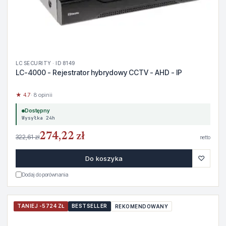
LC SECURITY · ID 8149
LC-4000 - Rejestrator hybrydowy CCTV - AHD - IP
★ 4.7
· 8 opinii
Dostępny
Wysyłka 24h
274,22 zł
322,61 zł
netto
♡
Do koszyka
Dodaj do porównania
TANIEJ -5724 ZŁ
BESTSELLER
REKOMENDOWANY