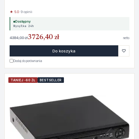
★ 5.0
· 9 opinii
Dostępny
Wysyłka 24h
3726,40 zł
4384,00 zł
netto
♡
Do koszyka
Dodaj do porównania
TANIEJ -60 ZŁ
BESTSELLER