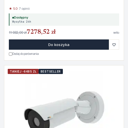
★ 5.0
· 7 opinii
Dostępny
Wysyłka 24h
7278,52 zł
11 932,00 zł
netto
♡
Do koszyka
Dodaj do porównania
TANIEJ -6485 ZŁ
BESTSELLER