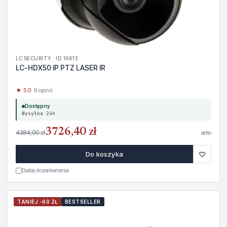
LC SECURITY · ID 10613
LC-HDX50 IP PTZ LASER IR
★ 5.0
· 9 opinii
Dostępny
Wysyłka 24h
3726,40 zł
4384,00 zł
netto
♡
Do koszyka
Dodaj do porównania
TANIEJ -60 ZŁ
BESTSELLER