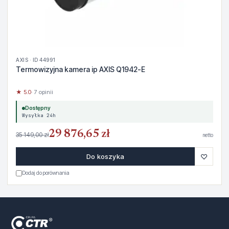
AXIS · ID 44991
Termowizyjna kamera ip AXIS Q1942-E
★ 5.0
· 7 opinii
Dostępny
Wysyłka 24h
29 876,65 zł
35 149,00 zł
netto
♡
Do koszyka
Dodaj do porównania