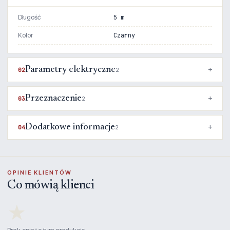
Długość
5 m
Kolor
Czarny
Parametry elektryczne
02
2
Przeznaczenie
03
2
Dodatkowe informacje
04
2
OPINIE KLIENTÓW
Co mówią klienci
★