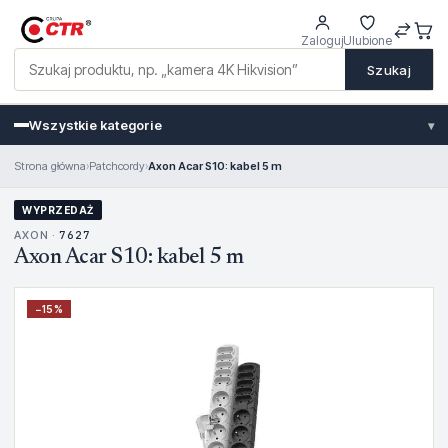
Zaloguj
Ulubione
Szukaj
Wszystkie kategorie
▾
Strona główna
›
Patchcordy
›
Axon Acar S10: kabel 5 m
WYPRZEDAŻ
AXON ·
7627
Axon Acar S10: kabel 5 m
−
15
%