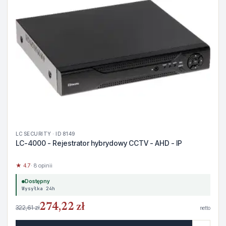
LC SECURITY · ID 8149
LC-4000 - Rejestrator hybrydowy CCTV - AHD - IP
★ 4.7
· 8 opinii
Dostępny
Wysyłka 24h
274,22 zł
322,61 zł
netto