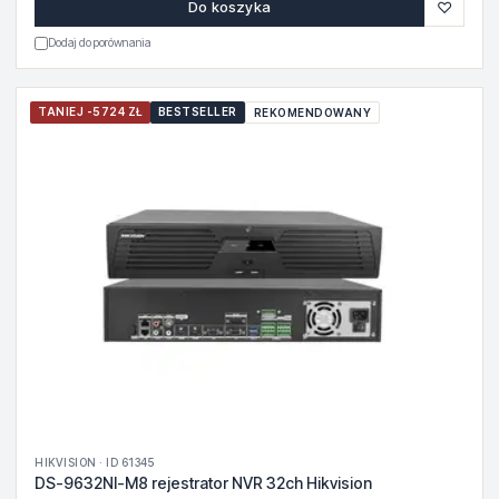
♡
Do koszyka
Dodaj do porównania
TANIEJ -5724 ZŁ
BESTSELLER
REKOMENDOWANY
HIKVISION · ID 61345
DS-9632NI-M8 rejestrator NVR 32ch Hikvision