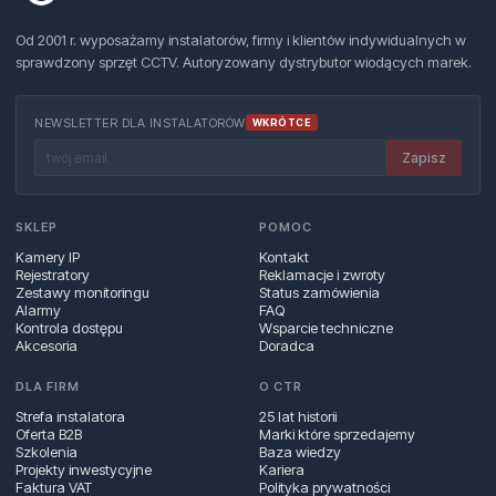
Od 2001 r. wyposażamy instalatorów, firmy i klientów indywidualnych w
sprawdzony sprzęt CCTV. Autoryzowany dystrybutor wiodących marek.
NEWSLETTER DLA INSTALATORÓW
WKRÓTCE
Zapisz
SKLEP
POMOC
Kamery IP
Kontakt
Rejestratory
Reklamacje i zwroty
Zestawy monitoringu
Status zamówienia
Alarmy
FAQ
Kontrola dostępu
Wsparcie techniczne
Akcesoria
Doradca
DLA FIRM
O CTR
Strefa instalatora
25 lat historii
Oferta B2B
Marki które sprzedajemy
Szkolenia
Baza wiedzy
Projekty inwestycyjne
Kariera
Faktura VAT
Polityka prywatności