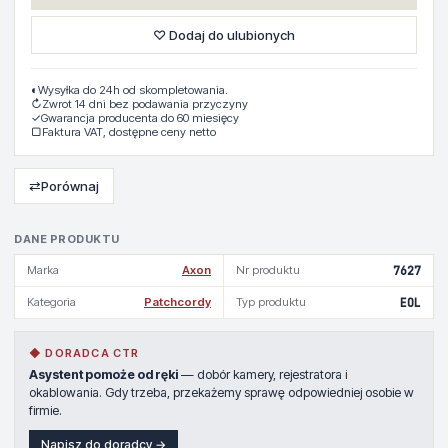
♡ Dodaj do ulubionych
◐
Wysyłka do 24h od skompletowania.
↻
Zwrot 14 dni bez podawania przyczyny
✓
Gwarancja producenta do 60 miesięcy
▢
Faktura VAT, dostępne ceny netto
⇄
Porównaj
DANE PRODUKTU
Marka
Axon
Nr produktu
7627
Kategoria
Patchcordy
Typ produktu
EOL
◆ DORADCA CTR
Asystent pomoże od ręki
— dobór kamery, rejestratora i
okablowania. Gdy trzeba, przekażemy sprawę odpowiedniej osobie w
firmie.
Napisz do doradcy →