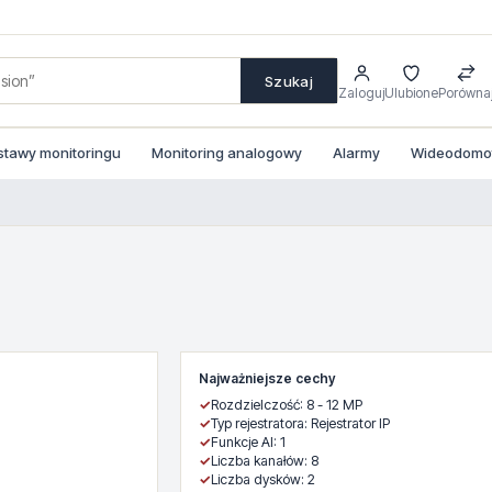
Szukaj
Zaloguj
Ulubione
Porówna
stawy monitoringu
Monitoring analogowy
Alarmy
Wideodomofo
Najważniejsze cechy
✓
Rozdzielczość: 8 - 12 MP
✓
Typ rejestratora: Rejestrator IP
✓
Funkcje AI: 1
✓
Liczba kanałów: 8
✓
Liczba dysków: 2