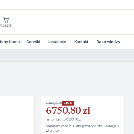
j
Koszyk
ny i kontrola dostepu
Cenniki
Instalacje
Kontakt
Baza wiedzy
7942,12 zł
−15%
6750,80 zł
netto · brutto 8303,48 zł
Najniższa cena z 30 dni przed obniżką:
9768,80
zł
brutto