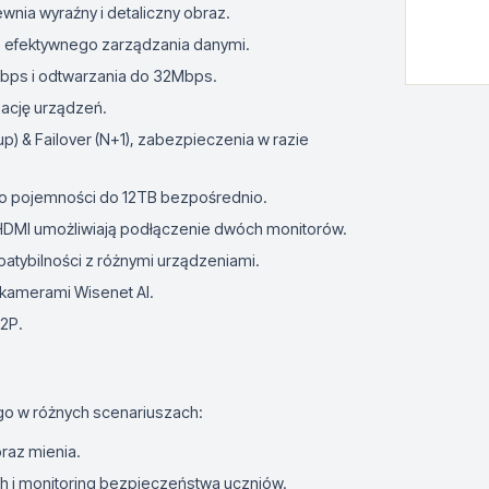
nia wyraźny i detaliczny obraz.
 efektywnego zarządzania danymi.
bps i odtwarzania do 32Mbps.
alację urządzeń.
) & Failover (N+1), zabezpieczenia w razie
 o pojemności do 12TB bezpośrednio.
 HDMI umożliwiają podłączenie dwóch monitorów.
patybilności z różnymi urządzeniami.
 kamerami Wisenet AI.
P2P.
go w różnych scenariuszach:
raz mienia.
h i monitoring bezpieczeństwa uczniów.