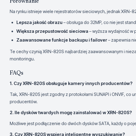
Porównanie
Na rynku istnieje wiele rejestratorów sieciowych, jednak XRN-8
Lepsza jakość obrazu
– obsługa do 32MP, co nie jest sta
Większa przepustowość sieciowa
– wyższa wydajność w po
Zaawansowane funkcje backupu i failover
– zapewnia nie
Te cechy czynią XRN-820S najbardziej zaawansowanym i nie
monitoringu.
FAQs
1. Czy XRN-820S obsługuje kamery innych producentów?
Tak, XRN-820S jest zgodny z protokołami SUNAPI i ONVIF, co 
producentów.
2. Ile dysków twardych mogę zainstalować w XRN-820S?
Możliwe jest podłączenie do dwóch dysków SATA, każdy o poj
3. Czy XRN-820S wspiera inteligentne wyszukiwanie?