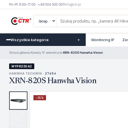
Pn–Pt 9:00–17:00 · +48 504 500 007
info@ctr.pl
Wszystkie kategorie
Monitoring IP
Ze
▾
Strona główna
›
Kamery IP zewnetrzne
›
XRN-820S Hanwha Vision
WYPRZEDAŻ
HANWHA TECHWIN ·
27654
XRN-820S Hanwha Vision
−
15
%