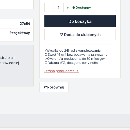
−
+
● Dostępny
Do koszyka
27654
Projektowy
♡ Dodaj do ulubionych
◐
Wysyłka do 24h od skompletowania.
↻
Zwrot 14 dni bez podawania przyczyny
tratora i
✓
Gwarancja producenta do 60 miesięcy
dpowiedniej
▢
Faktura VAT, dostępne ceny netto
Strona producenta →
⇄
Porównaj