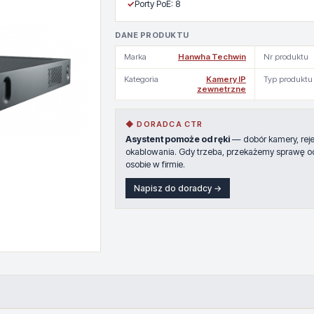
✓
Porty PoE: 8
DANE PRODUKTU
Marka
Hanwha Techwin
Nr produktu
Kategoria
Kamery IP
Typ produktu
zewnetrzne
◆ DORADCA CTR
Asystent pomoże od ręki
— dobór kamery, rejes
okablowania. Gdy trzeba, przekażemy sprawę o
osobie w firmie.
Napisz do doradcy →