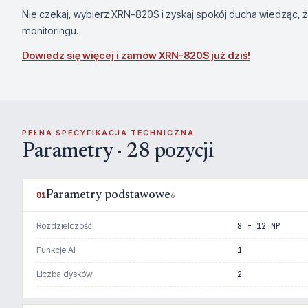
Nie czekaj, wybierz XRN-820S i zyskaj spokój ducha wiedząc, 
monitoringu.
Dowiedz się więcej i zamów XRN-820S już dziś!
PEŁNA SPECYFIKACJA TECHNICZNA
Parametry · 28 pozycji
Parametry podstawowe
01
6
Rozdzielczość
8 - 12 MP
Funkcje AI
1
Liczba dysków
2