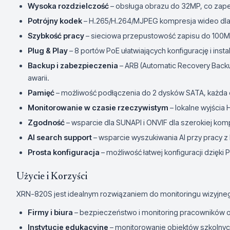
Wysoka rozdzielczość
– obsługa obrazu do 32MP, co zapew
Potrójny kodek
– H.265/H.264/MJPEG kompresja wideo dla
Szybkość pracy
– sieciowa przepustowość zapisu do 100M
Plug & Play
– 8 portów PoE ułatwiających konfigurację i inst
Backup i zabezpieczenia
– ARB (Automatic Recovery Backup
awarii.
Pamięć
– możliwość podłączenia do 2 dysków SATA, każda
Monitorowanie w czasie rzeczywistym
– lokalne wyjścia
Zgodność
– wsparcie dla SUNAPI i ONVIF dla szerokiej kom
AI search support
– wsparcie wyszukiwania AI przy pracy z
Prosta konfiguracja
– możliwość łatwej konfiguracji dzięki 
Użycie i Korzyści
XRN-820S jest idealnym rozwiązaniem do monitoringu wizyjne
Firmy i biura
– bezpieczeństwo i monitoring pracowników o
Instytucje edukacyjne
– monitorowanie obiektów szkolnyc