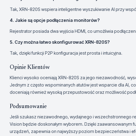
Tak, XRN-820S wspiera inteligentne wyszukiwanie AI przy wspó
4. Jakie są opcje podłączenia monitorów?
Rejestrator posiada dwa wyjścia HDMI, co umożliwia podłącze
5. Czy można łatwo skonfigurować XRN-820S?
Tak, dzięki funkcji P2P konfiguracja jest prosta i intuicyjna.
Opinie Klientów
Klienci wysoko oceniają XRN-820S za jego niezawodność, wysok
Jednym z często wspominanych atutów jest wsparcie dla AI, co 
doceniają również wysoką przepustowość oraz możliwość podłą
Podsumowanie
Jeśli szukasz niezawodnego, wydajnego i wszechstronnego r
Vision będzie doskonałym wyborem. Dzięki zaawansowanym fu
urządzeń, zapewnia on najwyższy poziom bezpieczeństwa i ef