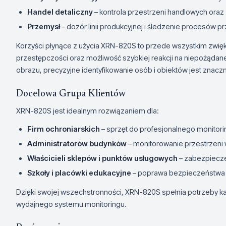
Handel detaliczny
– kontrola przestrzeni handlowych ora
Przemysł
– dozór linii produkcyjnej i śledzenie procesów 
Korzyści płynące z użycia XRN-820S to przede wszystkim zwi
przestępczości oraz możliwość szybkiej reakcji na niepożądane
obrazu, precyzyjne identyfikowanie osób i obiektów jest znaczn
Docelowa Grupa Klientów
XRN-820S jest idealnym rozwiązaniem dla:
Firm ochroniarskich
– sprzęt do profesjonalnego monitorin
Administratorów budynków
– monitorowanie przestrzeni 
Właścicieli sklepów i punktów usługowych
– zabezpieczen
Szkoły i placówki edukacyjne
– poprawa bezpieczeństwa 
Dzięki swojej wszechstronności, XRN-820S spełnia potrzeby k
wydajnego systemu monitoringu.