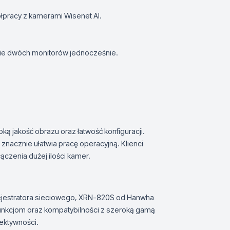
łpracy z kamerami Wisenet AI.
nie dwóch monitorów jednocześnie.
ą jakość obrazu oraz łatwość konfiguracji.
znacznie ułatwia pracę operacyjną. Klienci
czenia dużej ilości kamer.
ejestratora sieciowego, XRN-820S od Hanwha
nkcjom oraz kompatybilności z szeroką gamą
ektywności.