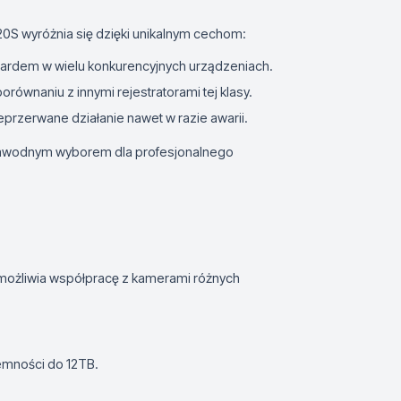
20S wyróżnia się dzięki unikalnym cechom:
ndardem w wielu konkurencyjnych urządzeniach.
równaniu z innymi rejestratorami tej klasy.
przerwane działanie nawet w razie awarii.
zawodnym wyborem dla profesjonalnego
umożliwia współpracę z kamerami różnych
emności do 12TB.