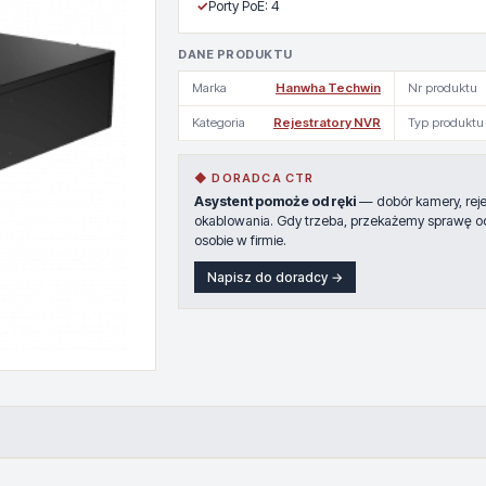
✓
Porty PoE: 4
DANE PRODUKTU
Marka
Hanwha Techwin
Nr produktu
Kategoria
Rejestratory NVR
Typ produktu
◆ DORADCA CTR
Asystent pomoże od ręki
— dobór kamery, rejes
okablowania. Gdy trzeba, przekażemy sprawę o
osobie w firmie.
Napisz do doradcy →