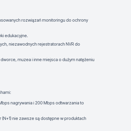
sowanych rozwiązań monitoringu do ochrony
wki edukacyjne.
ch, niezawodnych rejestratorach NVR do
, dworce, muzea i inne miejsca o dużym natężeniu
chami:
bps nagrywania i 200 Mbps odtwarzania to
er (N+1) nie zawsze są dostępne w produktach