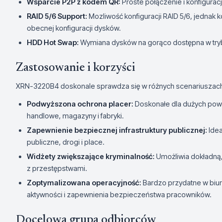
Wsparcie P2P z kodem QR:
Proste połączenie i konfigurac
RAID 5/6 Support:
Mozliwość konfiguracji RAID 5/6, jednak k
obecnej konfiguracji dysków.
HDD Hot Swap:
Wymiana dysków na gorąco dostępna w tryb
Zastosowanie i korzyści
XRN-3220B4 doskonale sprawdza się w różnych scenariuszach
Podwyższona ochrona placer:
Doskonałe dla dużych powie
handlowe, magazyny i fabryki.
Zapewnienie bezpiecznej infrastruktury publicznej:
Idea
publiczne, drogi i place.
Widżety zwiększające kryminalność:
Umożliwia dokładną,
z przestępstwami.
Zoptymalizowana operacyjność:
Bardzo przydatne w biu
aktywności i zapewnienia bezpieczeństwa pracowników.
Docelowa grupa odbiorców