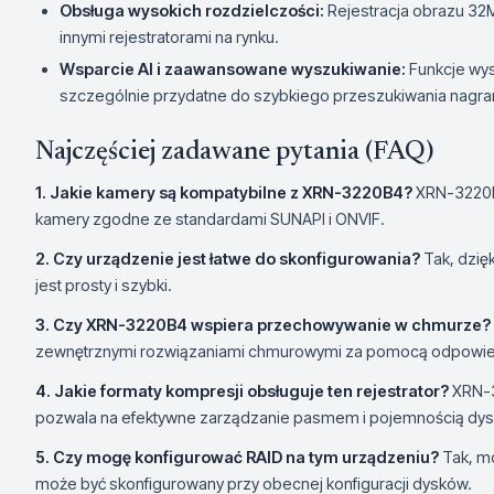
Obsługa wysokich rozdzielczości:
Rejestracja obrazu 32
innymi rejestratorami na rynku.
Wsparcie AI i zaawansowane wyszukiwanie:
Funkcje wysz
szczególnie przydatne do szybkiego przeszukiwania nagra
Najczęściej zadawane pytania (FAQ)
1. Jakie kamery są kompatybilne z XRN-3220B4?
XRN-3220B
kamery zgodne ze standardami SUNAPI i ONVIF.
2. Czy urządzenie jest łatwe do skonfigurowania?
Tak, dzię
jest prosty i szybki.
3. Czy XRN-3220B4 wspiera przechowywanie w chmurze?
zewnętrznymi rozwiązaniami chmurowymi za pomocą odpowie
4. Jakie formaty kompresji obsługuje ten rejestrator?
XRN-3
pozwala na efektywne zarządzanie pasmem i pojemnością dy
5. Czy mogę konfigurować RAID na tym urządzeniu?
Tak, mo
może być skonfigurowany przy obecnej konfiguracji dysków.