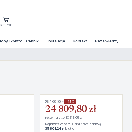
j
Koszyk
ny i kontrola dostepu
Cenniki
Instalacje
Kontakt
Baza wiedzy
29 188,00 zł
−15%
24 809,80 zł
netto · brutto 30 516,05 zł
Najniższa cena z 30 dni przed obniżką:
35 901,24 zł
brutto