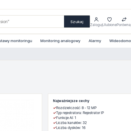
Szukaj
Zaloguj
Ulubione
Porówna
stawy monitoringu
Monitoring analogowy
Alarmy
Wideodomofo
Najważniejsze cechy
✓
Rozdzielczość: 8 - 12 MP
✓
Typ rejestratora: Rejestrator IP
✓
Funkcje AI: 1
✓
Liczba kanałów: 32
✓
Liczba dysków: 16