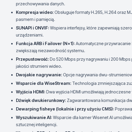
przechowywania danych.
Kompresja wideo:
Obsługuje formaty H.265, H.264 oraz M
pasmem i pamięcią.
SUNAPI i ONVIF:
Wspiera interfejsy, które zapewniają szer
urządzeniami.
Funkcja ARB i Failover (N+1):
Automatyczne przywracanie 
zwiększają niezawodność systemu.
Przepustowość:
Do 520 Mbps przy nagrywaniu i 200 Mbps p
jakości strumieni wideo.
Dwojakie nagrywanie:
Opcje nagrywania dwu-strumienio
Wsparcie dla WiseStream:
Technologia zmniejszająca zu
Wyjścia HDMI:
Dwa wyjścia HDMI umożliwiają jednoczesne 
Dźwięk dwukierunkowy:
Zagwarantowana komunikacja dw
Dewarping fisheye (lokalnie i przy użyciu CMS):
Poprawa 
Wyszukiwanie AI:
Wsparcie dla kamer Wisenet AI umożliw
sztucznej inteligencji.