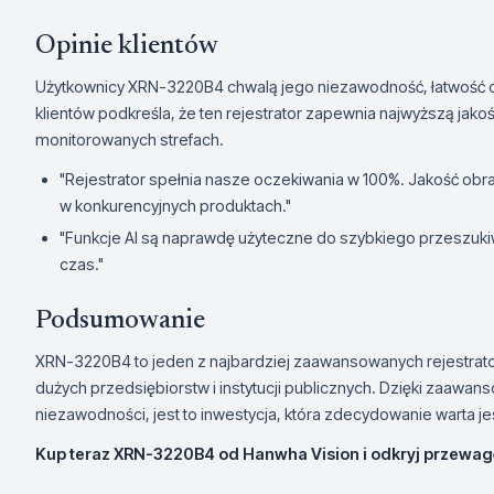
Opinie klientów
Użytkownicy XRN-3220B4 chwalą jego niezawodność, łatwość o
klientów podkreśla, że ten rejestrator zapewnia najwyższą ja
monitorowanych strefach.
"Rejestrator spełnia nasze oczekiwania w 100%. Jakość obraz
w konkurencyjnych produktach."
"Funkcje AI są naprawdę użyteczne do szybkiego przeszuk
czas."
Podsumowanie
XRN-3220B4 to jeden z najbardziej zaawansowanych rejestrato
dużych przedsiębiorstw i instytucji publicznych. Dzięki zaawa
niezawodności, jest to inwestycja, która zdecydowanie warta je
Kup teraz XRN-3220B4 od Hanwha Vision i odkryj przewagę,