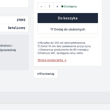
−
+
● Dostępny
Do koszyka
27893
Detaliczny
♡ Dodaj do ulubionych
◐
Wysyłka do 24h od skompletowania.
tratora i
↻
Zwrot 14 dni bez podawania przyczyny
✓
Gwarancja producenta do 60 miesięcy
dpowiedniej
▢
Faktura VAT, dostępne ceny netto
Strona producenta →
⇄
Porównaj