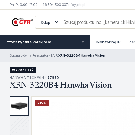
Pn–Pt 9:00–17:00 · +48 504 500 007
info@ctr.pl
Wszystkie kategorie
Monitoring IP
Ze
▾
Strona główna
›
Rejestratory NVR
›
XRN-3220B4 Hanwha Vision
WYPRZEDAŻ
HANWHA TECHWIN ·
27893
XRN-3220B4 Hanwha Vision
−
15
%