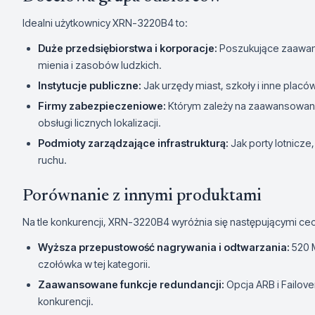
Idealni użytkownicy XRN-3220B4 to:
Duże przedsiębiorstwa i korporacje:
Poszukujące zaawan
mienia i zasobów ludzkich.
Instytucje publiczne:
Jak urzędy miast, szkoły i inne placó
Firmy zabezpieczeniowe:
Którym zależy na zaawansowany
obsługi licznych lokalizacji.
Podmioty zarządzające infrastrukturą:
Jak porty lotnicze
ruchu.
Porównanie z innymi produktami
Na tle konkurencji, XRN-3220B4 wyróżnia się następującymi ce
Wyższa przepustowość nagrywania i odtwarzania:
520 M
czołówka w tej kategorii.
Zaawansowane funkcje redundancji:
Opcja ARB i Failov
konkurencji.