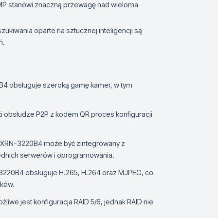
MP stanowi znaczną przewagę nad wieloma
ukiwania oparte na sztucznej inteligencji są
ń.
4 obsługuje szeroką gamę kamer, w tym
ki obsłudze P2P z kodem QR proces konfiguracji
XRN-3220B4 może być zintegrowany z
dnich serwerów i oprogramowania.
220B4 obsługuje H.265, H.264 oraz MJPEG, co
sków.
żliwe jest konfiguracja RAID 5/6, jednak RAID nie