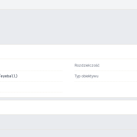
Rozdzielczość
/eyeball)
Typ obiektywu