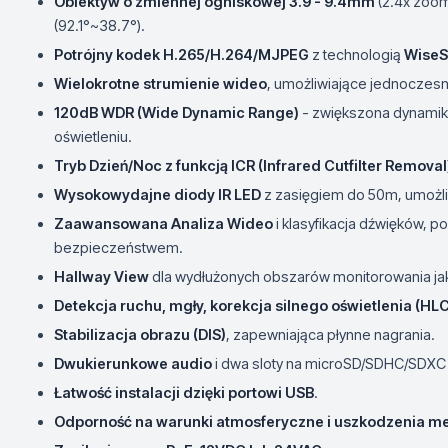
Obiektyw o zmiennej ogniskowej 3.9 - 9.4mm
(2.4x zoom
(92.1°~38.7°).
Potrójny kodek H.265/H.264/MJPEG
z technologią
WiseS
Wielokrotne strumienie wideo
, umożliwiające jednoczesn
120dB WDR (Wide Dynamic Range)
- zwiększona dynamik
oświetleniu.
Tryb Dzień/Noc z funkcją ICR (Infrared Cutfilter Removal
Wysokowydajne diody IR LED
z zasięgiem do 50m, umożliw
Zaawansowana Analiza Wideo
i klasyfikacja dźwięków, 
bezpieczeństwem.
Hallway View
dla wydłużonych obszarów monitorowania jak
Detekcja ruchu, mgły, korekcja silnego oświetlenia (HLC
Stabilizacja obrazu (DIS)
, zapewniająca płynne nagrania.
Dwukierunkowe audio
i dwa sloty na microSD/SDHC/SDXC 
Łatwość instalacji dzięki portowi USB
.
Odporność na warunki atmosferyczne i uszkodzenia m