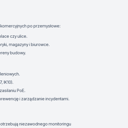
od komercyjnych po przemysłowe:
 place czy ulice.
abryki, magazyny i biurowce.
 tereny budowy.
leniowych.
 IK10).
zasilaniu PoE.
prewencję i zarządzanie incydentami.
e potrzebują niezawodnego monitoringu