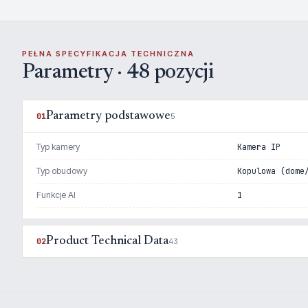
PEŁNA SPECYFIKACJA TECHNICZNA
Parametry · 48 pozycji
Parametry podstawowe
01
5
Typ kamery
Kamera IP
Typ obudowy
Kopulowa (dome
Funkcje AI
1
Product Technical Data
02
43