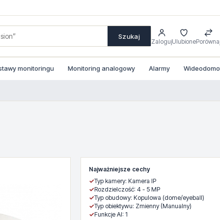
Szukaj
Zaloguj
Ulubione
Porówna
stawy monitoringu
Monitoring analogowy
Alarmy
Wideodomofo
Najważniejsze cechy
✓
Typ kamery: Kamera IP
✓
Rozdzielczość: 4 - 5 MP
✓
Typ obudowy: Kopulowa (dome/eyeball)
✓
Typ obiektywu: Zmienny (Manualny)
✓
Funkcje AI: 1