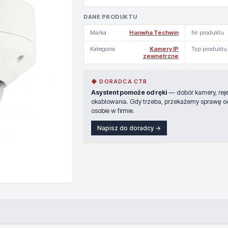
DANE PRODUKTU
Marka
Hanwha Techwin
Nr produktu
Kategoria
Kamery IP
Typ produktu
zewnetrzne
◆ DORADCA CTR
Asystent pomoże od ręki
— dobór kamery, rejes
okablowania. Gdy trzeba, przekażemy sprawę o
osobie w firmie.
Napisz do doradcy →