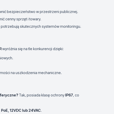
wnić bezpieczeństwo w przestrzeni publicznej.
nić cenny sprzęt i towary.
zy potrzebują skutecznych systemów monitoringu.
R
wyróżnia się na tle konkurencji dzięki:
niowych.
rności na uszkodzenia mechaniczne.
sferyczne?
Tak, posiada klasę ochrony
IP67
, co
a
PoE, 12VDC lub 24VAC
.