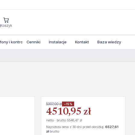
j
Koszyk
ny i kontrola dostepu
Cenniki
Instalacje
Kontakt
Baza wiedzy
5307,00 zł
−15%
4510,95 zł
netto · brutto 5548,47 zł
Najniższa cena z 30 dni przed obniżką:
6527,61
zł
brutto