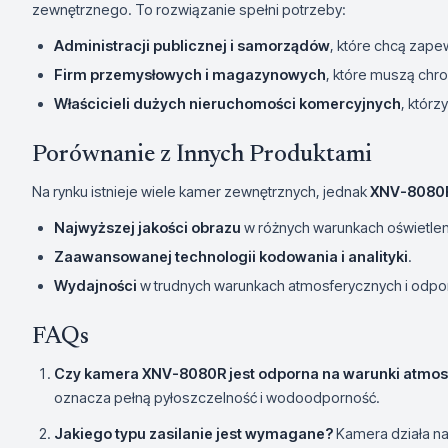
zewnętrznego. To rozwiązanie spełni potrzeby:
Administracji publicznej i samorządów
, które chcą zape
Firm przemysłowych i magazynowych
, które muszą chro
Właścicieli dużych nieruchomości komercyjnych
, któr
Porównanie z Innych Produktami
Na rynku istnieje wiele kamer zewnętrznych, jednak
XNV-8080
Najwyższej jakości obrazu
w różnych warunkach oświetle
Zaawansowanej technologii kodowania i analityki
.
Wydajności
w trudnych warunkach atmosferycznych i odpo
FAQs
Czy kamera
XNV-8080R
jest odporna na warunki atmo
oznacza pełną pyłoszczelność i wodoodporność.
Jakiego typu zasilanie jest wymagane?
Kamera działa n