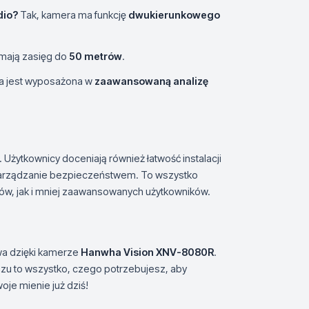
dio?
Tak, kamera ma funkcję
dwukierunkowego
 mają zasięg do
50 metrów
.
a jest wyposażona w
zaawansowaną analizę
 Użytkownicy doceniają również łatwość instalacji
ą zarządzanie bezpieczeństwem. To wszystko
tów, jak i mniej zaawansowanych użytkowników.
wa dzięki kamerze
Hanwha Vision XNV-8080R
.
zu to wszystko, czego potrzebujesz, aby
oje mienie już dziś!