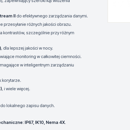
), zapewniający szeroki kąt widzenia
tream II
do efektywnego zarządzania danymi.
e przesyłanie różnych jakości obrazu.
a kontrastów, szczególnie przy różnym
)
, dla lepszej jakości w nocy.
iające monitoring w całkowitej ciemności.
pomagające w inteligentnym zarządzaniu
 korytarze.
)
, i wiele więcej.
do lokalnego zapisu danych.
echaniczne
:
IP67, IK10, Nema 4X
.