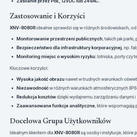
Zasilanie przez PoE, 12VDC lub 24VAC
.
Zastosowanie i Korzyści
XNV-8080R
idealnie sprawdzi się w różnych środowiskach, 
Monitorowanie przestrzeni publicznych
, takich jak parki,
Bezpieczeństwo dla infrastruktury korporacyjnej
, np. f
Monitoring miejsc o wysokim ryzyku
: lotniska, porty czy
Kluczowe korzyści:
Wysoka jakość obrazu
nawet w trudnych warunkach oświet
Niezawodność
w różnych warunkach atmosferycznych (IP67,
Redukcja kosztów
dzięki wydajnemu zarządzaniu danymi i 
Zaawansowane funkcje analityczne
, które wspomagają 
Docelowa Grupa Użytkowników
Idealnym klientem dla
XNV-8080R
są osoby i instytucje, któr