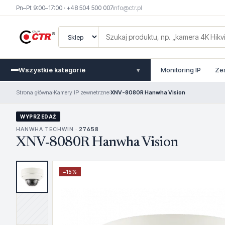
Pn–Pt 9:00–17:00 · +48 504 500 007
info@ctr.pl
Wszystkie kategorie
Monitoring IP
Ze
▾
Strona główna
›
Kamery IP zewnetrzne
›
XNV-8080R Hanwha Vision
WYPRZEDAŻ
HANWHA TECHWIN ·
27658
XNV-8080R Hanwha Vision
−
15
%