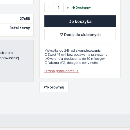
−
+
● Dostępny
27658
Do koszyka
Detaliczny
♡ Dodaj do ulubionych
◐
Wysyłka do 24h od skompletowania.
tratora i
↻
Zwrot 14 dni bez podawania przyczyny
dpowiedniej
✓
Gwarancja producenta do 60 miesięcy
▢
Faktura VAT, dostępne ceny netto
Strona producenta →
⇄
Porównaj