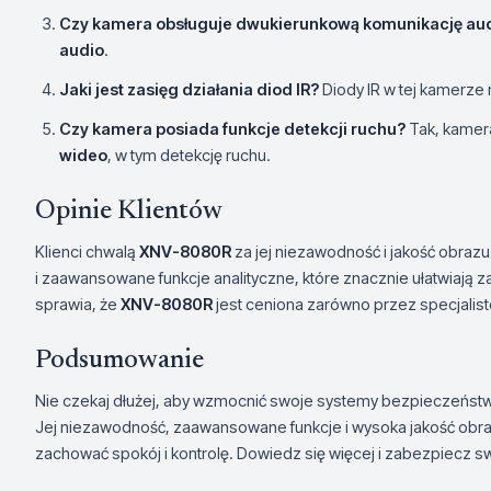
Czy kamera obsługuje dwukierunkową komunikację au
audio
.
Jaki jest zasięg działania diod IR?
Diody IR w tej kamerze
Czy kamera posiada funkcje detekcji ruchu?
Tak, kamer
wideo
, w tym detekcję ruchu.
Opinie Klientów
Klienci chwalą
XNV-8080R
za jej niezawodność i jakość obrazu.
i zaawansowane funkcje analityczne, które znacznie ułatwiaj
sprawia, że
XNV-8080R
jest ceniona zarówno przez specjalis
Podsumowanie
Nie czekaj dłużej, aby wzmocnić swoje systemy bezpieczeńst
Jej niezawodność, zaawansowane funkcje i wysoka jakość obra
zachować spokój i kontrolę. Dowiedz się więcej i zabezpiecz sw