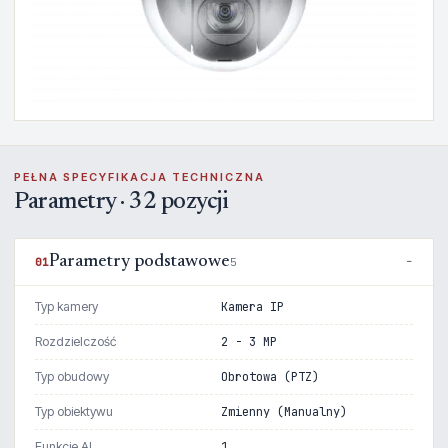
PEŁNA SPECYFIKACJA TECHNICZNA
Parametry · 32 pozycji
Parametry podstawowe
01
5
Typ kamery
Kamera IP
Rozdzielczość
2 - 3 MP
Typ obudowy
Obrotowa (PTZ)
Typ obiektywu
Zmienny (Manualny)
Funkcje AI
1