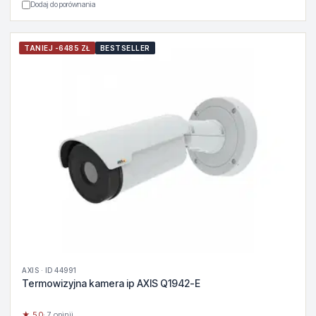
Dodaj do porównania
TANIEJ -6485 ZŁ
BESTSELLER
AXIS · ID 44991
Termowizyjna kamera ip AXIS Q1942-E
★ 5.0
· 7 opinii