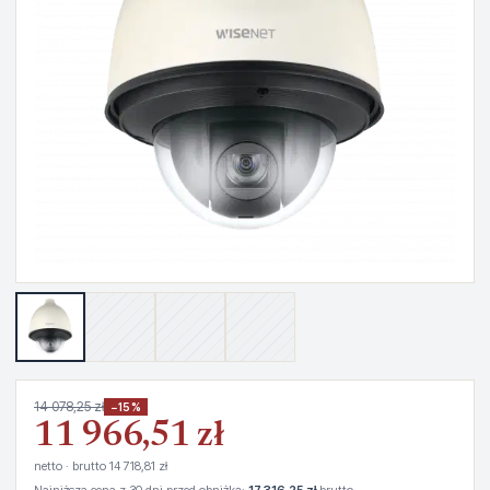
14 078,25 zł
−15%
11 966,51 zł
netto · brutto 14 718,81 zł