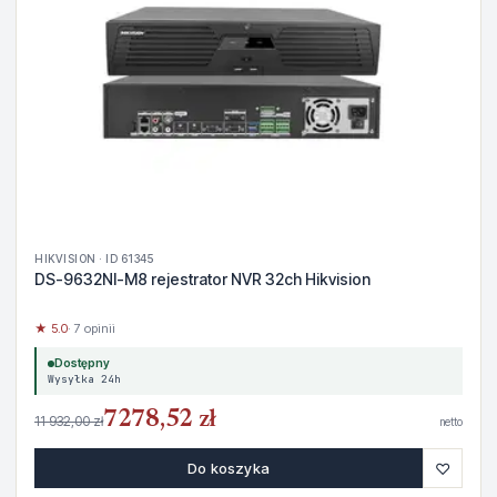
HIKVISION · ID 61345
DS-9632NI-M8 rejestrator NVR 32ch Hikvision
★ 5.0
· 7 opinii
Dostępny
Wysyłka 24h
7278,52 zł
11 932,00 zł
netto
♡
Do koszyka