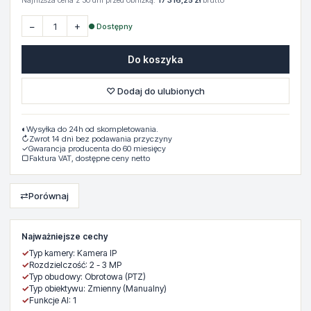
Najniższa cena z 30 dni przed obniżką:
17 316,25 zł
brutto
−
+
● Dostępny
Do koszyka
♡ Dodaj do ulubionych
◐
Wysyłka do 24h od skompletowania.
↻
Zwrot 14 dni bez podawania przyczyny
✓
Gwarancja producenta do 60 miesięcy
▢
Faktura VAT, dostępne ceny netto
⇄
Porównaj
Najważniejsze cechy
✓
Typ kamery: Kamera IP
✓
Rozdzielczość: 2 - 3 MP
✓
Typ obudowy: Obrotowa (PTZ)
✓
Typ obiektywu: Zmienny (Manualny)
✓
Funkcje AI: 1