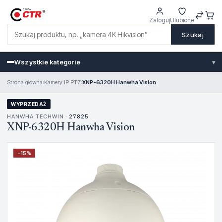
Zaloguj
Ulubione
Szukaj
Wszystkie kategorie
▾
Strona główna
›
Kamery IP PTZ
›
XNP-6320H Hanwha Vision
WYPRZEDAŻ
HANWHA TECHWIN ·
27825
XNP-6320H Hanwha Vision
−
15
%