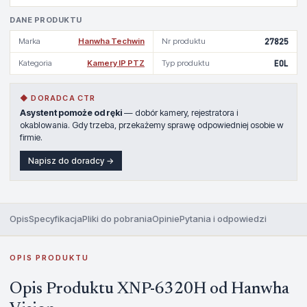
DANE PRODUKTU
Marka
Hanwha Techwin
Nr produktu
27825
Kategoria
Kamery IP PTZ
Typ produktu
EOL
◆ DORADCA CTR
Asystent pomoże od ręki
— dobór kamery, rejestratora i
okablowania. Gdy trzeba, przekażemy sprawę odpowiedniej osobie w
firmie.
Napisz do doradcy →
Opis
Specyfikacja
Pliki do pobrania
Opinie
Pytania i odpowiedzi
OPIS PRODUKTU
Opis Produktu XNP-6320H od Hanwha