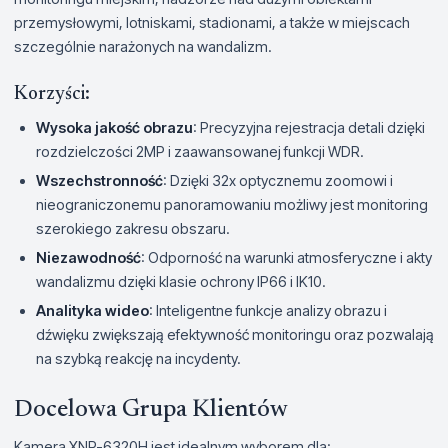
przemysłowymi, lotniskami, stadionami, a także w miejscach
szczególnie narażonych na wandalizm.
Korzyści:
Wysoka jakość obrazu
: Precyzyjna rejestracja detali dzięki
rozdzielczości 2MP i zaawansowanej funkcji WDR.
Wszechstronność
: Dzięki 32x optycznemu zoomowi i
nieograniczonemu panoramowaniu możliwy jest monitoring
szerokiego zakresu obszaru.
Niezawodność
: Odporność na warunki atmosferyczne i akty
wandalizmu dzięki klasie ochrony IP66 i IK10.
Analityka wideo
: Inteligentne funkcje analizy obrazu i
dźwięku zwiększają efektywność monitoringu oraz pozwalają
na szybką reakcję na incydenty.
Docelowa Grupa Klientów
Kamera XNP-6320H jest idealnym wyborem dla: