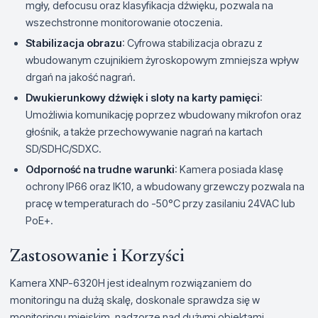
mgły, defocusu oraz klasyfikacja dźwięku, pozwala na
wszechstronne monitorowanie otoczenia.
Stabilizacja obrazu
: Cyfrowa stabilizacja obrazu z
wbudowanym czujnikiem żyroskopowym zmniejsza wpływ
drgań na jakość nagrań.
Dwukierunkowy dźwięk i sloty na karty pamięci
:
Umożliwia komunikację poprzez wbudowany mikrofon oraz
głośnik, a także przechowywanie nagrań na kartach
SD/SDHC/SDXC.
Odporność na trudne warunki
: Kamera posiada klasę
ochrony IP66 oraz IK10, a wbudowany grzewczy pozwala na
pracę w temperaturach do -50°C przy zasilaniu 24VAC lub
PoE+.
Zastosowanie i Korzyści
Kamera XNP-6320H jest idealnym rozwiązaniem do
monitoringu na dużą skalę, doskonale sprawdza się w
monitoringu miejskim, nadzorze nad dużymi obiektami