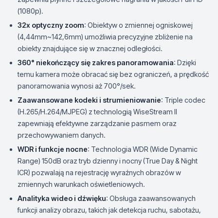
(1080p).
32x optyczny zoom
: Obiektyw o zmiennej ogniskowej
(4,44mm~142,6mm) umożliwia precyzyjne zbliżenie na
obiekty znajdujące się w znacznej odległości.
360° niekończący się zakres panoramowania
: Dzięki
temu kamera może obracać się bez ograniczeń, a prędkość
panoramowania wynosi aż 700°/sek.
Zaawansowane kodeki i strumieniowanie
: Triple codec
(H.265/H.264/MJPEG) z technologią WiseStream II
zapewniają efektywne zarządzanie pasmem oraz
przechowywaniem danych.
WDR i funkcje nocne
: Technologia WDR (Wide Dynamic
Range) 150dB oraz tryb dzienny i nocny (True Day & Night
ICR) pozwalają na rejestrację wyraźnych obrazów w
zmiennych warunkach oświetleniowych.
Analityka wideo i dźwięku
: Obsługa zaawansowanych
funkcji analizy obrazu, takich jak detekcja ruchu, sabotażu,