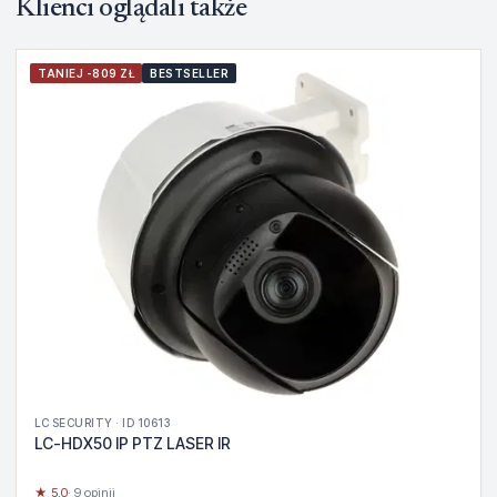
Klienci oglądali także
TANIEJ -809 ZŁ
BESTSELLER
LC SECURITY · ID 10613
LC-HDX50 IP PTZ LASER IR
★ 5.0
· 9 opinii