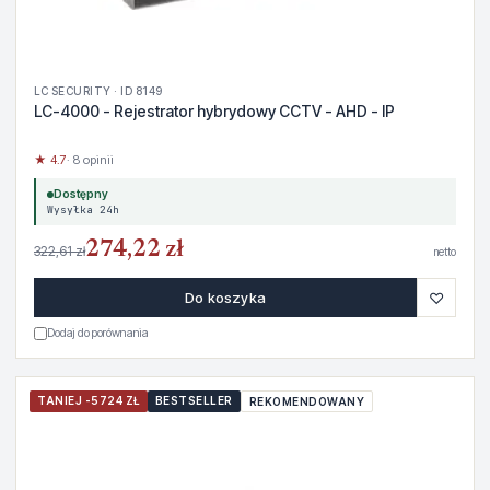
LC SECURITY · ID 8149
LC-4000 - Rejestrator hybrydowy CCTV - AHD - IP
★ 4.7
· 8 opinii
Dostępny
Wysyłka 24h
274,22 zł
322,61 zł
netto
♡
Do koszyka
Dodaj do porównania
TANIEJ -5724 ZŁ
BESTSELLER
REKOMENDOWANY