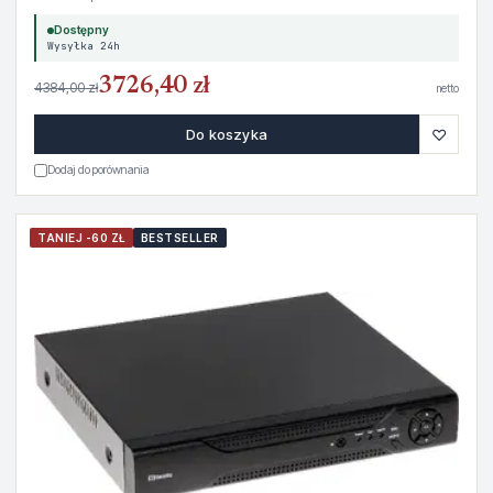
Dostępny
Wysyłka 24h
3726,40 zł
4384,00 zł
netto
♡
Do koszyka
Dodaj do porównania
TANIEJ -60 ZŁ
BESTSELLER