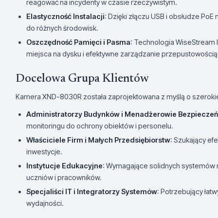
reagować na incydenty w czasie rzeczywistym.
Elastyczność Instalacji
: Dzięki złączu USB i obsłudze PoE
do różnych środowisk.
Oszczędność Pamięci i Pasma
: Technologia WiseStream I
miejsca na dysku i efektywne zarządzanie przepustowością 
Docelowa Grupa Klientów
Kamera XND-8030R została zaprojektowana z myślą o szerokie
Administratorzy Budynków i Menadżerowie Bezpiecze
monitoringu do ochrony obiektów i personelu.
Właściciele Firm i Małych Przedsiębiorstw
: Szukający e
inwestycje.
Instytucje Edukacyjne
: Wymagające solidnych systemów 
uczniów i pracowników.
Specjaliści IT i Integratorzy Systemów
: Potrzebujący łat
wydajności.