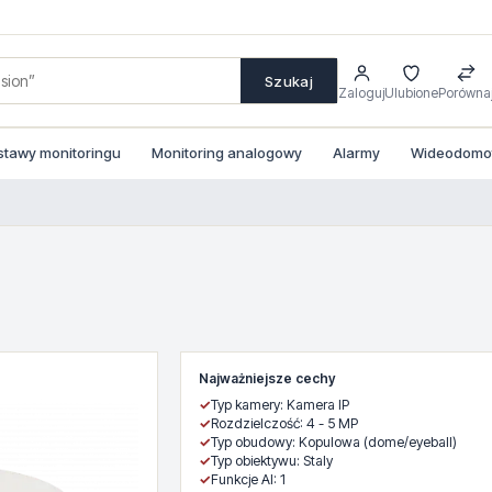
Szukaj
Zaloguj
Ulubione
Porówna
stawy monitoringu
Monitoring analogowy
Alarmy
Wideodomofo
Najważniejsze cechy
✓
Typ kamery: Kamera IP
✓
Rozdzielczość: 4 - 5 MP
✓
Typ obudowy: Kopulowa (dome/eyeball)
✓
Typ obiektywu: Staly
✓
Funkcje AI: 1