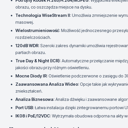
Potrójny Kodek H.265/H.264/MJPEG
: Wyjątkowa efektywn
obrazu, co oszczędza miejsce na dysku.
Technologia WiseStream II
: Umożliwia zmniejszenie wyma
masowej.
Wielostrumieniowość
: Możliwość jednoczesnego przesyła
rozdzielczościach.
120dB WDR
: Szeroki zakres dynamiki umożliwia rejestrow
partiach obrazu.
True Day & Night (ICR)
: Automatyczne przełączanie międz
jakości obrazu przy różnym oświetleniu.
Mocne Diody IR
: Oświetlenie podczerwone o zasięgu do 3
Zaawansowana Analiza Wideo
: Opcje takie jak wykrywan
zniekształceń.
Analiza Biznesowa
: Analiza dźwięku i zaawansowane algor
Port USB
: Łatwa instalacja dzięki zintegrowanemu portowi 
IK08 i PoE/12VDC
: Wytrzymała obudowa odporna na akty wa