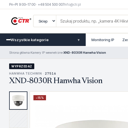
Pn–Pt 9:00–17:00 · +48 504 500 007
info@ctr.pl
Wszystkie kategorie
Monitoring IP
Ze
▾
Strona główna
›
Kamery IP wewnetrzne
›
XND-8030R Hanwha Vision
WYPRZEDAŻ
HANWHA TECHWIN ·
27516
XND-8030R Hanwha Vision
−
15
%