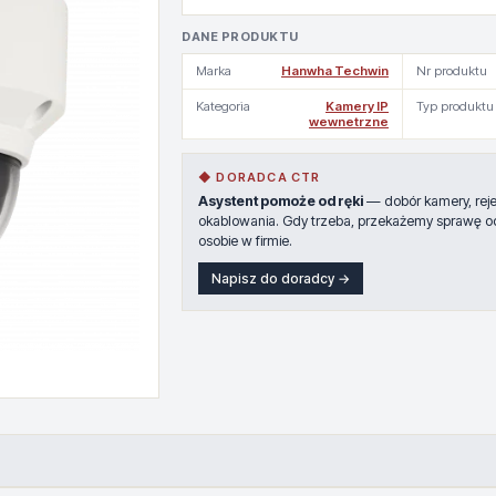
DANE PRODUKTU
Marka
Hanwha Techwin
Nr produktu
Kategoria
Kamery IP
Typ produktu
wewnetrzne
◆ DORADCA CTR
Asystent pomoże od ręki
— dobór kamery, rejes
okablowania. Gdy trzeba, przekażemy sprawę o
osobie w firmie.
Napisz do doradcy →