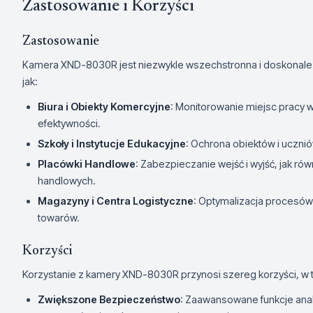
Zastosowanie i Korzyści
Zastosowanie
Kamera XND-8030R jest niezwykle wszechstronna i doskonale 
jak:
Biura i Obiekty Komercyjne
: Monitorowanie miejsc pracy 
efektywności.
Szkoły i Instytucje Edukacyjne
: Ochrona obiektów i uczn
Placówki Handlowe
: Zabezpieczanie wejść i wyjść, jak r
handlowych.
Magazyny i Centra Logistyczne
: Optymalizacja procesów
towarów.
Korzyści
Korzystanie z kamery XND-8030R przynosi szereg korzyści, w 
Zwiększone Bezpieczeństwo
: Zaawansowane funkcje anal