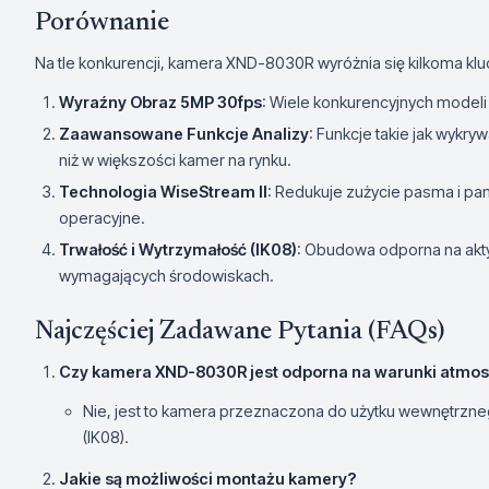
Porównanie
Na tle konkurencji, kamera XND-8030R wyróżnia się kilkoma k
Wyraźny Obraz 5MP 30fps
: Wiele konkurencyjnych modeli 
Zaawansowane Funkcje Analizy
: Funkcje takie jak wykr
niż w większości kamer na rynku.
Technologia WiseStream II
: Redukuje zużycie pasma i pam
operacyjne.
Trwałość i Wytrzymałość (IK08)
: Obudowa odporna na akty
wymagających środowiskach.
Najczęściej Zadawane Pytania (FAQs)
Czy kamera XND-8030R jest odporna na warunki atmo
Nie, jest to kamera przeznaczona do użytku wewnętrzn
(IK08).
Jakie są możliwości montażu kamery?