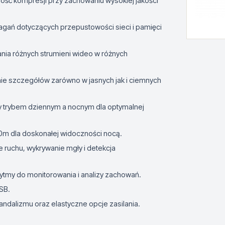
ość kompresji przy zachowaniu wysokiej jakości
gań dotyczących przepustowości sieci i pamięci
nia różnych strumieni wideo w różnych
anie szczegółów zarówno w jasnych jak i ciemnych
y trybem dziennym a nocnym dla optymalnej
0m dla doskonałej widoczności nocą.
ie ruchu, wykrywanie mgły i detekcja
ytmy do monitorowania i analizy zachowań.
USB.
ndalizmu oraz elastyczne opcje zasilania.