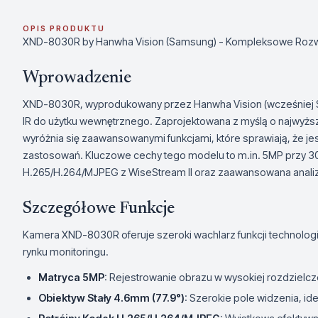
OPIS PRODUKTU
XND-8030R by Hanwha Vision (Samsung) - Kompleksowe Rozwi
Wprowadzenie
XND-8030R, wyprodukowany przez Hanwha Vision (wcześniej
IR do użytku wewnętrznego. Zaprojektowana z myślą o najwyżs
wyróżnia się zaawansowanymi funkcjami, które sprawiają, że j
zastosowań. Kluczowe cechy tego modelu to m.in. 5MP przy 30
H.265/H.264/MJPEG z WiseStream II oraz zaawansowana anali
Szczegółowe Funkcje
Kamera XND-8030R oferuje szeroki wachlarz funkcji technologic
rynku monitoringu.
Matryca 5MP
: Rejestrowanie obrazu w wysokiej rozdzielcz
Obiektyw Stały 4.6mm (77.9°)
: Szerokie pole widzenia, i