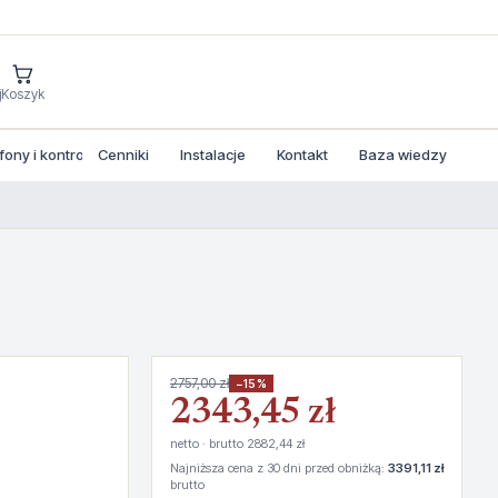
j
Koszyk
ny i kontrola dostepu
Cenniki
Instalacje
Kontakt
Baza wiedzy
2757,00 zł
−15%
2343,45 zł
netto · brutto 2882,44 zł
Najniższa cena z 30 dni przed obniżką:
3391,11 zł
brutto