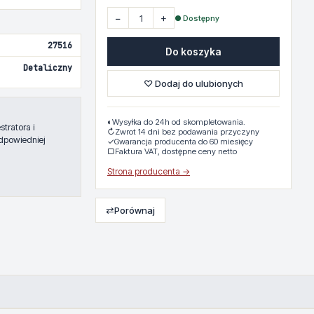
−
+
● Dostępny
27516
Do koszyka
Detaliczny
♡ Dodaj do ulubionych
◐
Wysyłka do 24h od skompletowania.
tratora i
↻
Zwrot 14 dni bez podawania przyczyny
dpowiedniej
✓
Gwarancja producenta do 60 miesięcy
▢
Faktura VAT, dostępne ceny netto
Strona producenta →
⇄
Porównaj