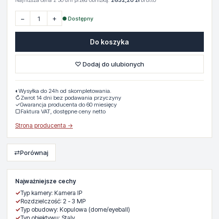
Najniższa cena z 30 dni przed obniżką:
2632,20 zł
brutto
−
+
● Dostępny
Do koszyka
♡ Dodaj do ulubionych
◐
Wysyłka do 24h od skompletowania.
↻
Zwrot 14 dni bez podawania przyczyny
✓
Gwarancja producenta do 60 miesięcy
▢
Faktura VAT, dostępne ceny netto
Strona producenta →
⇄
Porównaj
Najważniejsze cechy
✓
Typ kamery: Kamera IP
✓
Rozdzielczość: 2 - 3 MP
✓
Typ obudowy: Kopulowa (dome/eyeball)
✓
Typ obiektywu: Staly