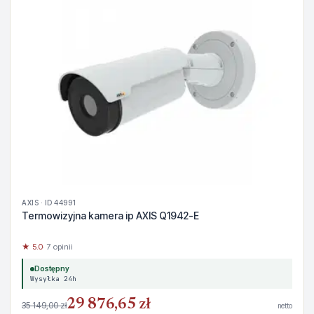
AXIS · ID 44991
Termowizyjna kamera ip AXIS Q1942-E
★ 5.0
· 7 opinii
Dostępny
Wysyłka 24h
29 876,65 zł
35 149,00 zł
netto