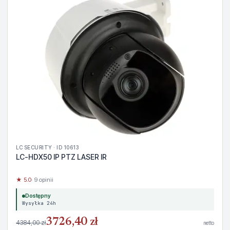
LC SECURITY · ID 10613
LC-HDX50 IP PTZ LASER IR
★ 5.0
· 9 opinii
Dostępny
Wysyłka 24h
3726,40 zł
4384,00 zł
netto