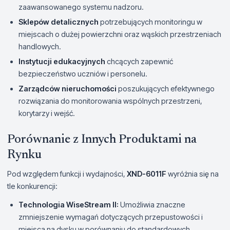
zaawansowanego systemu nadzoru.
Sklepów detalicznych
potrzebujących monitoringu w
miejscach o dużej powierzchni oraz wąskich przestrzeniach
handlowych.
Instytucji edukacyjnych
chcących zapewnić
bezpieczeństwo uczniów i personelu.
Zarządców nieruchomości
poszukujących efektywnego
rozwiązania do monitorowania wspólnych przestrzeni,
korytarzy i wejść.
Porównanie z Innych Produktami na
Rynku
Pod względem funkcji i wydajności,
XND-6011F
wyróżnia się na
tle konkurencji:
Technologia WiseStream II:
Umożliwia znaczne
zmniejszenie wymagań dotyczących przepustowości i
miejsca na dysku w porównaniu do standardowych