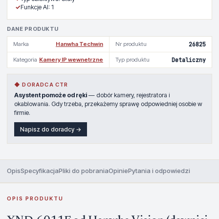
✓
Funkcje AI: 1
DANE PRODUKTU
Marka
Hanwha Techwin
Nr produktu
26825
Kategoria
Kamery IP wewnetrzne
Typ produktu
Detaliczny
◆ DORADCA CTR
Asystent pomoże od ręki
— dobór kamery, rejestratora i
okablowania. Gdy trzeba, przekażemy sprawę odpowiedniej osobie w
firmie.
Napisz do doradcy →
Opis
Specyfikacja
Pliki do pobrania
Opinie
Pytania i odpowiedzi
OPIS PRODUKTU