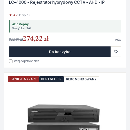
LC-4000 - Rejestrator hybrydowy CCTV - AHD - IP
★ 4.7
· 8 opinii
Dostępny
Wysyłka 24h
274,22 zł
322,61 zł
netto
♡
Do koszyka
Dodaj do porównania
TANIEJ -5724 ZŁ
BESTSELLER
REKOMENDOWANY