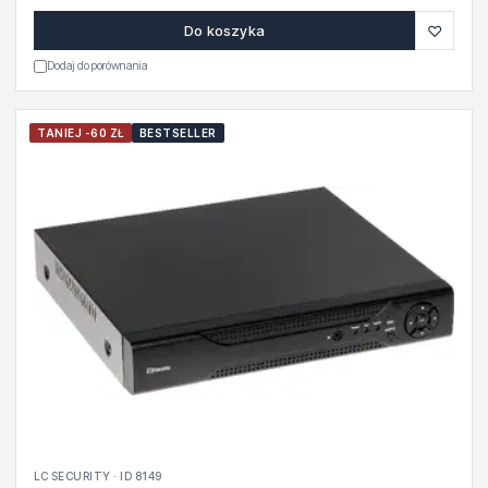
♡
Do koszyka
Dodaj do porównania
TANIEJ -60 ZŁ
BESTSELLER
LC SECURITY · ID 8149