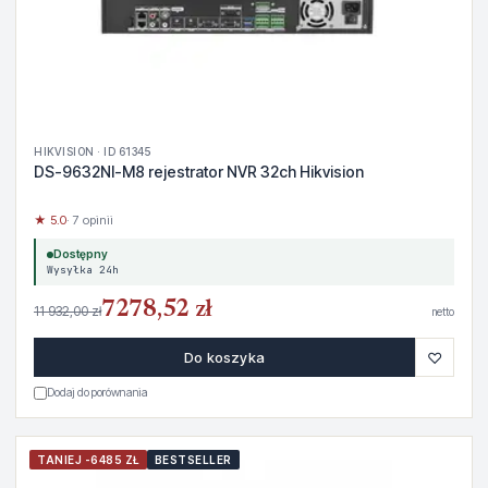
HIKVISION · ID 61345
DS-9632NI-M8 rejestrator NVR 32ch Hikvision
★ 5.0
· 7 opinii
Dostępny
Wysyłka 24h
7278,52 zł
11 932,00 zł
netto
♡
Do koszyka
Dodaj do porównania
TANIEJ -6485 ZŁ
BESTSELLER