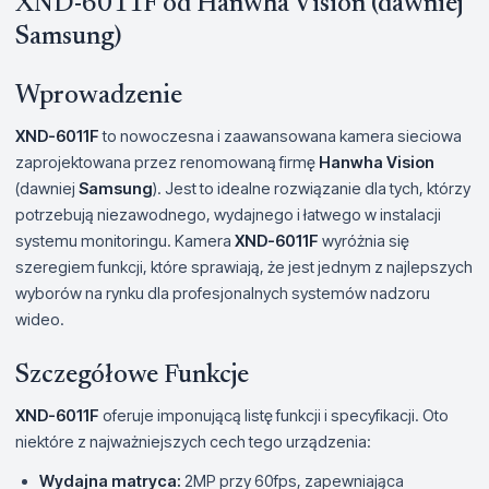
XND-6011F od Hanwha Vision (dawniej
Samsung)
Wprowadzenie
XND-6011F
to nowoczesna i zaawansowana kamera sieciowa
zaprojektowana przez renomowaną firmę
Hanwha Vision
(dawniej
Samsung
). Jest to idealne rozwiązanie dla tych, którzy
potrzebują niezawodnego, wydajnego i łatwego w instalacji
systemu monitoringu. Kamera
XND-6011F
wyróżnia się
szeregiem funkcji, które sprawiają, że jest jednym z najlepszych
wyborów na rynku dla profesjonalnych systemów nadzoru
wideo.
Szczegółowe Funkcje
XND-6011F
oferuje imponującą listę funkcji i specyfikacji. Oto
niektóre z najważniejszych cech tego urządzenia:
Wydajna matryca:
2MP przy 60fps, zapewniająca