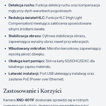
Detekcja ruchu:
Funkcja detekcji ruchu oraz kompensacja
mgły przy złych warunkach pogodowych.
Redukcja świateł HLC:
Funkcja HLC (High Light
Compensation) niwelująca zakłócenia spowodowane
silnymi źródłami światła.
Stabilizacja obrazu:
Cyfrowa stabilizacja obrazu,
zapewniająca wyraźny obraz nawet przy wibracjach.
Wbudowany mikrofon
: Mikrofon kierunkowy zapewniający
wysoką jakość dźwięku.
Obsługa kart pamięci:
Slot na karty SD/SDHC/SDXC dla
lokalnego zapisu materiału.
Łatwość instalacji:
Port USB ułatwiający instalację oraz
zasilanie PoE (Power over Ethernet).
Zastosowanie i Korzyści
Kamera
XND-6011F
doskonale sprawdzi się w różnych
scenariuszach użycia, dostarczając niezwykłe korzyści: