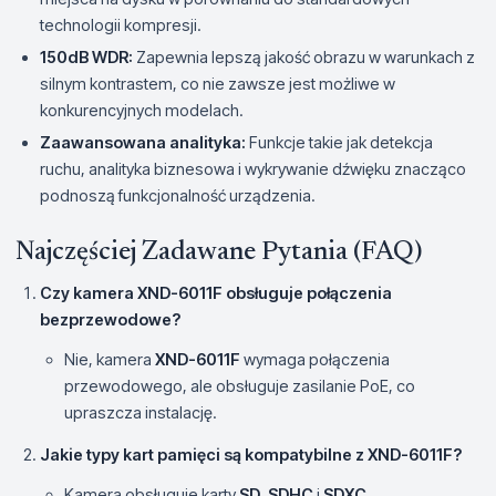
technologii kompresji.
150dB WDR:
Zapewnia lepszą jakość obrazu w warunkach z
silnym kontrastem, co nie zawsze jest możliwe w
konkurencyjnych modelach.
Zaawansowana analityka:
Funkcje takie jak detekcja
ruchu, analityka biznesowa i wykrywanie dźwięku znacząco
podnoszą funkcjonalność urządzenia.
Najczęściej Zadawane Pytania (FAQ)
Czy kamera XND-6011F obsługuje połączenia
bezprzewodowe?
Nie, kamera
XND-6011F
wymaga połączenia
przewodowego, ale obsługuje zasilanie PoE, co
upraszcza instalację.
Jakie typy kart pamięci są kompatybilne z XND-6011F?
Kamera obsługuje karty
SD
,
SDHC
i
SDXC
.