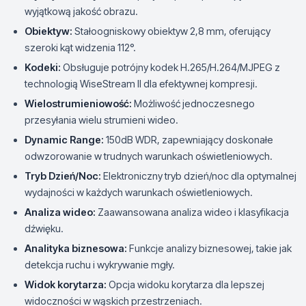
wyjątkową jakość obrazu.
Obiektyw:
Stałoogniskowy obiektyw 2,8 mm, oferujący
szeroki kąt widzenia 112°.
Kodeki:
Obsługuje potrójny kodek H.265/H.264/MJPEG z
technologią WiseStream II dla efektywnej kompresji.
Wielostrumieniowość:
Możliwość jednoczesnego
przesyłania wielu strumieni wideo.
Dynamic Range:
150dB WDR, zapewniający doskonałe
odwzorowanie w trudnych warunkach oświetleniowych.
Tryb Dzień/Noc:
Elektroniczny tryb dzień/noc dla optymalnej
wydajności w każdych warunkach oświetleniowych.
Analiza wideo:
Zaawansowana analiza wideo i klasyfikacja
dźwięku.
Analityka biznesowa:
Funkcje analizy biznesowej, takie jak
detekcja ruchu i wykrywanie mgły.
Widok korytarza:
Opcja widoku korytarza dla lepszej
widoczności w wąskich przestrzeniach.