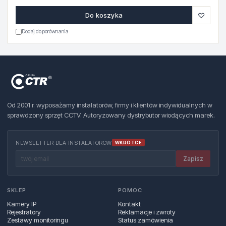
♡
Do koszyka
Dodaj do porównania
Od 2001 r. wyposażamy instalatorów, firmy i klientów indywidualnych w
sprawdzony sprzęt CCTV. Autoryzowany dystrybutor wiodących marek.
NEWSLETTER DLA INSTALATORÓW
WKRÓTCE
Zapisz
SKLEP
POMOC
Kamery IP
Kontakt
Rejestratory
Reklamacje i zwroty
Zestawy monitoringu
Status zamówienia