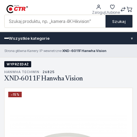
Zaloguj
Ulubione
Szukaj
Wszystkie kategorie
▾
Strona główna
›
Kamery IP wewnetrzne
›
XND-6011F Hanwha Vision
WYPRZEDAŻ
HANWHA TECHWIN ·
26825
XND-6011F Hanwha Vision
−
15
%