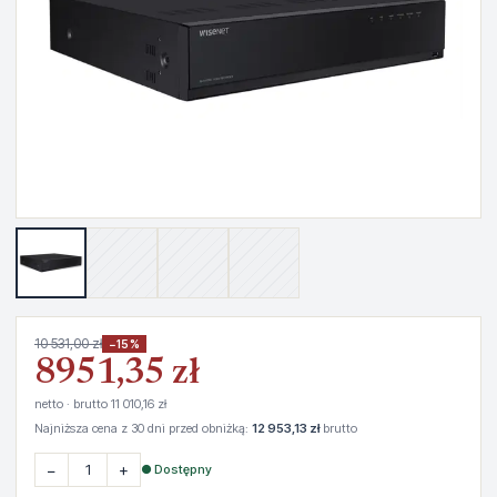
10 531,00 zł
−15%
8951,35 zł
netto · brutto 11 010,16 zł
Najniższa cena z 30 dni przed obniżką:
12 953,13 zł
brutto
−
+
● Dostępny