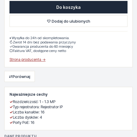
Do koszyka
♡ Dodaj do ulubionych
◐
Wysyłka do 24h od skompletowania.
↻
Zwrot 14 dni bez podawania przyczyny
✓
Gwarancja producenta do 60 miesięcy
▢
Faktura VAT, dostępne ceny netto
Strona producenta →
⇄
Porównaj
Najważniejsze cechy
✓
Rozdzielczość: 1 - 1.3 MP
✓
Typ rejestratora: Rejestrator IP
✓
Liczba kanałów: 16
✓
Liczba dysków: 4
✓
Porty PoE: 16
DANE PRODUKTU