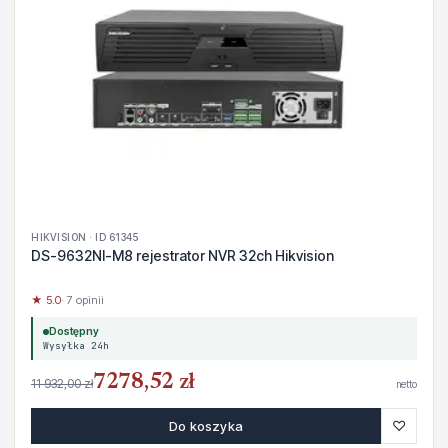
HIKVISION · ID 61345
DS-9632NI-M8 rejestrator NVR 32ch Hikvision
★ 5.0
· 7 opinii
Dostępny
Wysyłka 24h
7278,52 zł
11 932,00 zł
netto
♡
Do koszyka