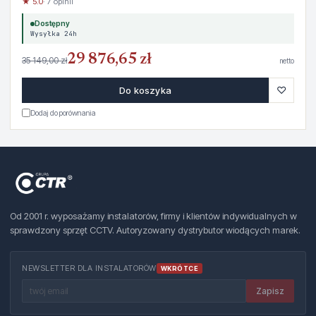
★ 5.0
· 7 opinii
Dostępny
Wysyłka 24h
29 876,65 zł
35 149,00 zł
netto
♡
Do koszyka
Dodaj do porównania
Od 2001 r. wyposażamy instalatorów, firmy i klientów indywidualnych w
sprawdzony sprzęt CCTV. Autoryzowany dystrybutor wiodących marek.
NEWSLETTER DLA INSTALATORÓW
WKRÓTCE
Zapisz