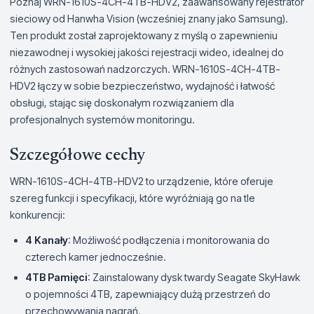
Poznaj WRN-1610S-4CH-4TB-HDV2, zaawansowany rejestrator
sieciowy od Hanwha Vision (wcześniej znany jako Samsung).
Ten produkt został zaprojektowany z myślą o zapewnieniu
niezawodnej i wysokiej jakości rejestracji wideo, idealnej do
różnych zastosowań nadzorczych. WRN-1610S-4CH-4TB-
HDV2 łączy w sobie bezpieczeństwo, wydajność i łatwość
obsługi, stając się doskonałym rozwiązaniem dla
profesjonalnych systemów monitoringu.
Szczegółowe cechy
WRN-1610S-4CH-4TB-HDV2 to urządzenie, które oferuje
szereg funkcji i specyfikacji, które wyróżniają go na tle
konkurencji:
4 Kanały
: Możliwość podłączenia i monitorowania do
czterech kamer jednocześnie.
4TB Pamięci
: Zainstalowany dysk twardy Seagate SkyHawk
o pojemności 4TB, zapewniający dużą przestrzeń do
przechowywania nagrań.