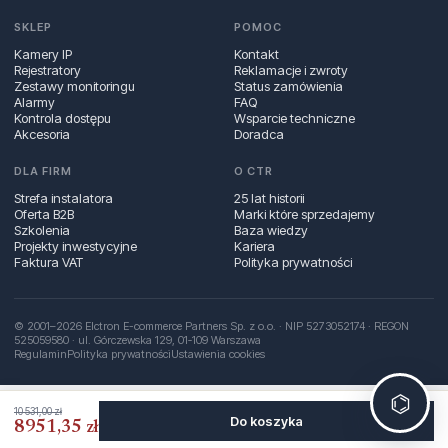
SKLEP
POMOC
Kamery IP
Kontakt
Rejestratory
Reklamacje i zwroty
Zestawy monitoringu
Status zamówienia
Alarmy
FAQ
Kontrola dostępu
Wsparcie techniczne
Akcesoria
Doradca
DLA FIRM
O CTR
Strefa instalatora
25 lat historii
Oferta B2B
Marki które sprzedajemy
Szkolenia
Baza wiedzy
Projekty inwestycyjne
Kariera
Faktura VAT
Polityka prywatności
© 2001–2026 Elctron E-commerce Partners Sp. z o.o. · NIP 5273052174 · REGON
525059580 · ul. Górczewska 129, 01‑109 Warszawa
Regulamin
Polityka prywatności
Ustawienia cookies
⌬
10 531,00 zł
Do koszyka
8951,35 zł