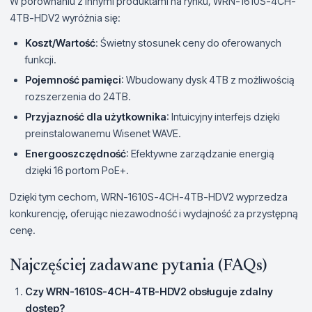
W porównaniu z innymi produktami na rynku, WRN-1610S-4CH-
4TB-HDV2 wyróżnia się:
Koszt/Wartość
: Świetny stosunek ceny do oferowanych
funkcji.
Pojemność pamięci
: Wbudowany dysk 4TB z możliwością
rozszerzenia do 24TB.
Przyjazność dla użytkownika
: Intuicyjny interfejs dzięki
preinstalowanemu Wisenet WAVE.
Energooszczędność
: Efektywne zarządzanie energią
dzięki 16 portom PoE+.
Dzięki tym cechom, WRN-1610S-4CH-4TB-HDV2 wyprzedza
konkurencję, oferując niezawodność i wydajność za przystępną
cenę.
Najczęściej zadawane pytania (FAQs)
Czy WRN-1610S-4CH-4TB-HDV2 obsługuje zdalny
dostęp?