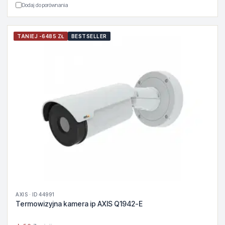
Dodaj do porównania
TANIEJ -6485 ZŁ
BESTSELLER
AXIS · ID 44991
Termowizyjna kamera ip AXIS Q1942-E