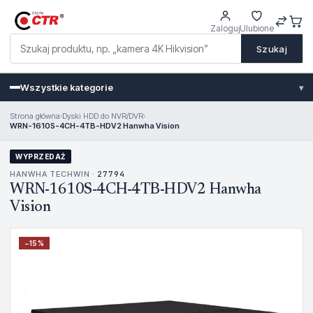
Zaloguj
Ulubione
Szukaj
Wszystkie kategorie
▾
Strona główna
›
Dyski HDD do NVR/DVR
›
WRN-1610S-4CH-4TB-HDV2 Hanwha Vision
WYPRZEDAŻ
HANWHA TECHWIN ·
27794
WRN-1610S-4CH-4TB-HDV2 Hanwha
Vision
−
15
%