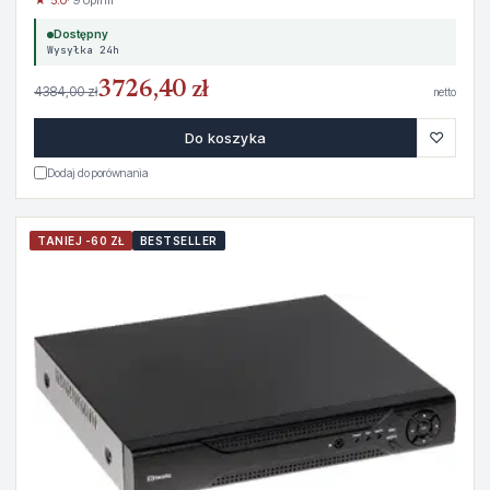
Dostępny
Wysyłka 24h
3726,40 zł
4384,00 zł
netto
♡
Do koszyka
Dodaj do porównania
TANIEJ -60 ZŁ
BESTSELLER