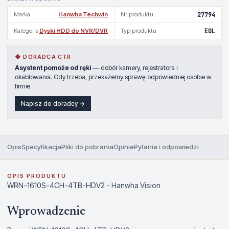
Marka
Hanwha Techwin
Nr produktu
27794
Kategoria
Dyski HDD do NVR/DVR
Typ produktu
EOL
◆ DORADCA CTR
Asystent pomoże od ręki
— dobór kamery, rejestratora i
okablowania. Gdy trzeba, przekażemy sprawę odpowiedniej osobie w
firmie.
Napisz do doradcy →
Opis
Specyfikacja
Pliki do pobrania
Opinie
Pytania i odpowiedzi
OPIS PRODUKTU
WRN-1610S-4CH-4TB-HDV2 - Hanwha Vision
Wprowadzenie