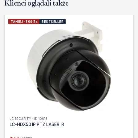
Klienci oglądali także
TANIEJ -809 ZŁ
BESTSELLER
LC SECURITY · ID 10613
LC-HDX50 IP PTZ LASER IR
★ 5.0
· 9 opinii