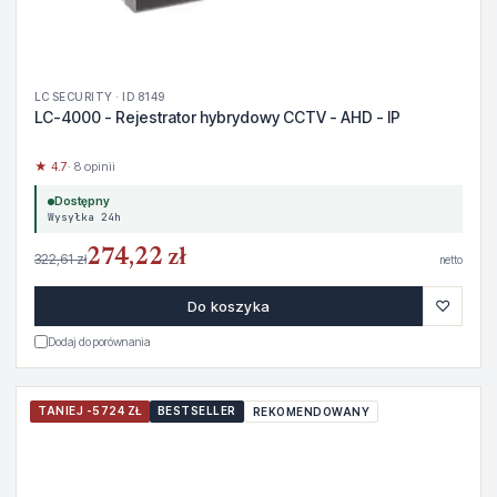
LC SECURITY · ID 8149
LC-4000 - Rejestrator hybrydowy CCTV - AHD - IP
★ 4.7
· 8 opinii
Dostępny
Wysyłka 24h
274,22 zł
322,61 zł
netto
♡
Do koszyka
Dodaj do porównania
TANIEJ -5724 ZŁ
BESTSELLER
REKOMENDOWANY