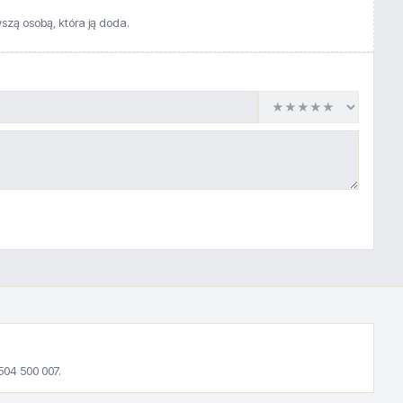
wszą osobą, która ją doda.
504 500 007.