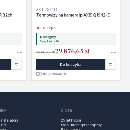
AXIS · ID 44991
R 32ch
Termowizyjna kamera ip AXIS Q1942-E
★ 5.0
· 7 opinii
Dostępny
Wysyłka 24h
29 876,65 zł
35 149,00 zł
netto
netto
♡
♡
Do koszyka
Dodaj do porównania
FIRM
O CTR
 instalatora
25 lat historii
a B2B
Marki które sprzedajemy
enia
Baza wiedzy