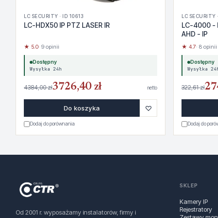
LC SECURITY · ID 10613
LC SECURITY ·
LC-HDX50 IP PTZ LASER IR
LC-4000 - 
AHD - IP
★ 5.0
· 9 opinii
★ 4.7
· 8 opinii
Dostępny
Dostępny
Wysyłka 24h
Wysyłka 24
3726,40 zł
27
4384,00 zł
322,61 zł
netto
♡
Do koszyka
Dodaj do porównania
Dodaj do por
SKLEP
Kamery IP
Rejestratory
Od 2001 r. wyposażamy instalatorów, firmy i
Zestawy moni