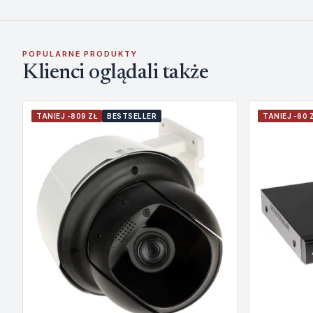
POPULARNE PRODUKTY
Klienci oglądali także
TANIEJ -809 ZŁ
BESTSELLER
TANIEJ -60 