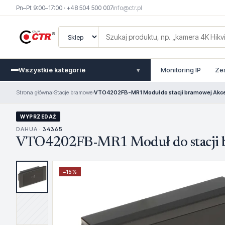
Pn–Pt 9:00–17:00 · +48 504 500 007
info@ctr.pl
Wszystkie kategorie
Monitoring IP
Ze
▾
Strona główna
›
Stacje bramowe
›
VTO4202FB-MR1 Moduł do stacji bramowej Akce
WYPRZEDAŻ
DAHUA ·
34365
VTO4202FB-MR1 Moduł do stacji br
−
15
%