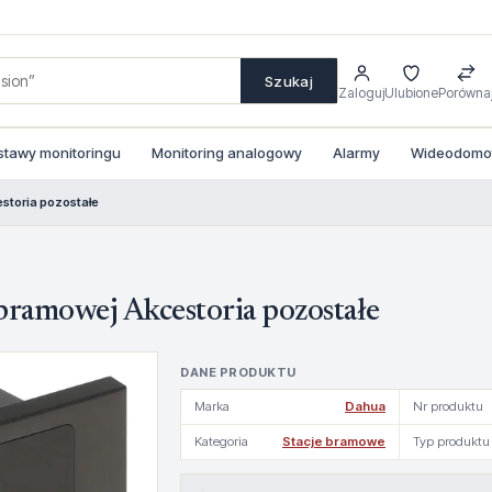
Szukaj
Zaloguj
Ulubione
Porówna
stawy monitoringu
Monitoring analogowy
Alarmy
Wideodomofo
storia pozostałe
amowej Akcestoria pozostałe
DANE PRODUKTU
Marka
Dahua
Nr produktu
Kategoria
Stacje bramowe
Typ produktu