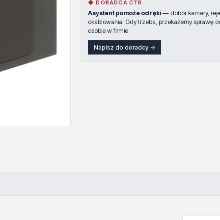
◆ DORADCA CTR
Asystent pomoże od ręki
— dobór kamery, rejes
okablowania. Gdy trzeba, przekażemy sprawę o
osobie w firmie.
Napisz do doradcy →