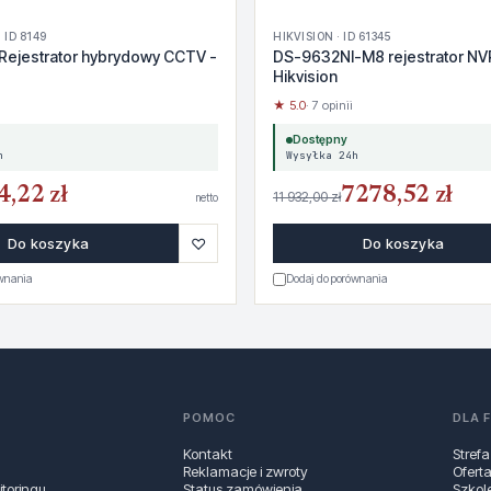
 ID 8149
HIKVISION · ID 61345
Rejestrator hybrydowy CCTV -
DS-9632NI-M8 rejestrator NV
Hikvision
★ 5.0
· 7 opinii
Dostępny
h
Wysyłka 24h
4,22 zł
7278,52 zł
11 932,00 zł
netto
♡
Do koszyka
Do koszyka
ównania
Dodaj do porównania
POMOC
DLA 
Kontakt
Strefa
Reklamacje i zwroty
Ofert
toringu
Status zamówienia
Szkol