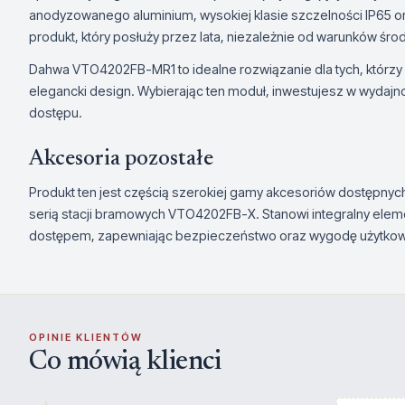
anodyzowanego aluminium, wysokiej klasie szczelności IP65 or
produkt, który posłuży przez lata, niezależnie od warunków śr
Dahwa VTO4202FB-MR1 to idealne rozwiązanie dla tych, którzy
elegancki design. Wybierając ten moduł, inwestujesz w wydajn
dostępu.
Akcesoria pozostałe
Produkt ten jest częścią szerokiej gamy akcesoriów dostępnych
serią stacji bramowych VTO4202FB-X. Stanowi integralny el
dostępem, zapewniając bezpieczeństwo oraz wygodę użytkow
OPINIE KLIENTÓW
Co mówią klienci