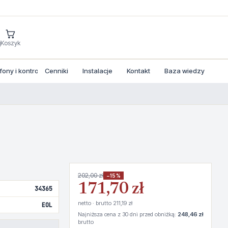
j
Koszyk
ny i kontrola dostepu
Cenniki
Instalacje
Kontakt
Baza wiedzy
202,00 zł
−15%
171,70 zł
34365
netto · brutto 211,19 zł
EOL
Najniższa cena z 30 dni przed obniżką:
248,46 zł
brutto