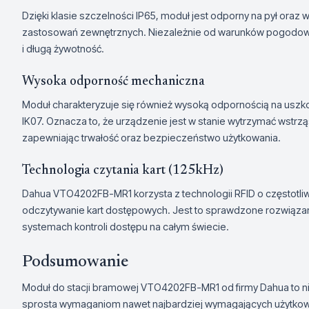
Dzięki klasie szczelności IP65, moduł jest odporny na pył ora
zastosowań zewnętrznych. Niezależnie od warunków pogodowy
i długą żywotność.
Wysoka odporność mechaniczna
Moduł charakteryzuje się również wysoką odpornością na uszk
IK07. Oznacza to, że urządzenie jest w stanie wytrzymać wstrzą
zapewniając trwałość oraz bezpieczeństwo użytkowania.
Technologia czytania kart (125kHz)
Dahua VTO4202FB-MR1 korzysta z technologii RFID o częstotliw
odczytywanie kart dostępowych. Jest to sprawdzone rozwiąza
systemach kontroli dostępu na całym świecie.
Podsumowanie
Moduł do stacji bramowej VTO4202FB-MR1 od firmy Dahua to ni
sprosta wymaganiom nawet najbardziej wymagających użytkownik