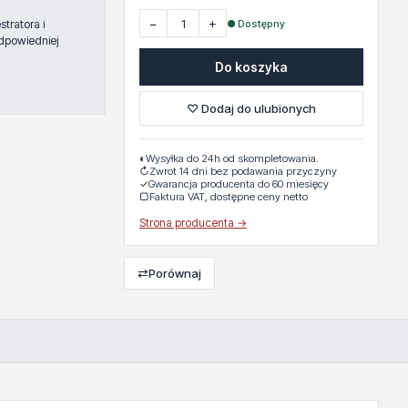
−
+
● Dostępny
tratora i
dpowiedniej
Do koszyka
♡ Dodaj do ulubionych
◐
Wysyłka do 24h od skompletowania.
↻
Zwrot 14 dni bez podawania przyczyny
✓
Gwarancja producenta do 60 miesięcy
▢
Faktura VAT, dostępne ceny netto
Strona producenta →
⇄
Porównaj