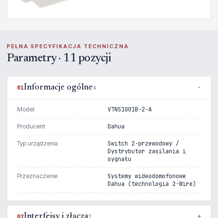
PEŁNA SPECYFIKACJA TECHNICZNA
Parametry · 11 pozycji
Informacje ogólne
01
4
Model
VTNS1001B-2-A
Producent
Dahua
Typ urządzenia
Switch 2-przewodowy /
Dystrybutor zasilania i
sygnału
Przeznaczenie
Systemy wideodomofonowe
Dahua (technologia 2-Wire)
Interfejsy i złącza
02
2