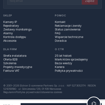
Zapisz
SKLEP
POMOC
Kamery IP
Kontakt
Rejestratory
Reklamacje i zwroty
Zestawy monitoringu
Status zamówienia
Alarmy
FAQ
Kontrola dostępu
Wsparcie techniczne
Akcesoria
Doradca
DLA FIRM
O CTR
Strefa instalatora
25 lat historii
Oferta B2B
Marki które sprzedajemy
Szkolenia
Baza wiedzy
Projekty inwestycyjne
Kariera
Faktura VAT
Polityka prywatności
© 2001–2026 Elctron E-commerce Partners Sp. z o.o. · NIP 5273052174 · REGON
525059580 · ul. Górczewska 129, 01‑109 Warszawa
Regulamin
Polityka prywatności
Ustawienia cookies
⌬