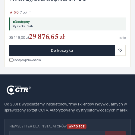
★ 5.0
· 7 opinii
Dostępny
Wysyłka 24h
29 876,65 zł
35 149,00 zł
netto
♡
Do koszyka
Dodaj do porównania
Od 2001 r. wyposażamy instalatorów, firmy i klientów indywidualnych w
sprawdzony sprzęt CCTV. Autoryzowany dystrybutor wiodących marek.
NEWSLETTER DLA INSTALATORÓW
WKRÓTCE