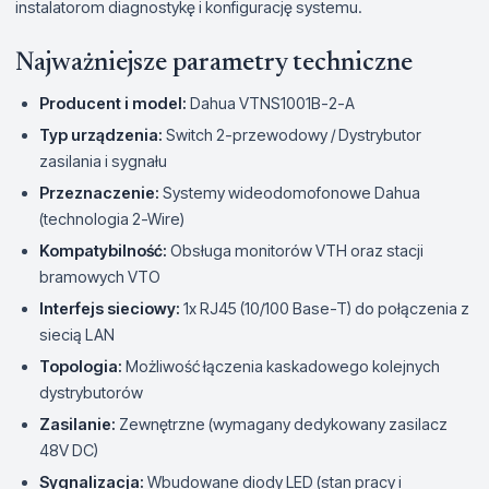
instalatorom diagnostykę i konfigurację systemu.
Najważniejsze parametry techniczne
Producent i model:
Dahua VTNS1001B-2-A
Typ urządzenia:
Switch 2-przewodowy / Dystrybutor
zasilania i sygnału
Przeznaczenie:
Systemy wideodomofonowe Dahua
(technologia 2-Wire)
Kompatybilność:
Obsługa monitorów VTH oraz stacji
bramowych VTO
Interfejs sieciowy:
1x RJ45 (10/100 Base-T) do połączenia z
siecią LAN
Topologia:
Możliwość łączenia kaskadowego kolejnych
dystrybutorów
Zasilanie:
Zewnętrzne (wymagany dedykowany zasilacz
48V DC)
Sygnalizacja:
Wbudowane diody LED (stan pracy i