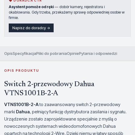
◆ DORADCA CTR
Asystent pomoże od ręki
— dobór kamery, rejestratora i
okablowania. Gdy trzeba, przekażemy sprawę odpowiedniej osobie w
firmie.
Napisz do doradcy →
Opis
Specyfikacja
Pliki do pobrania
Opinie
Pytania i odpowiedzi
OPIS PRODUKTU
Switch 2-przewodowy Dahua
VTNS1001B-2-A
VTNS1001B-2-A
to zaawansowany switch 2-przewodowy
marki
Dahua
, pełniący funkcję dystrybutora zasilania i sygnału.
Urządzenie zostało zaprojektowane specjalnie z myślą o
nowoczesnych systemach wideodomofonowych Dahua
opartych na technologii 2-Wire. Dzięki niemu w łatwy sposób