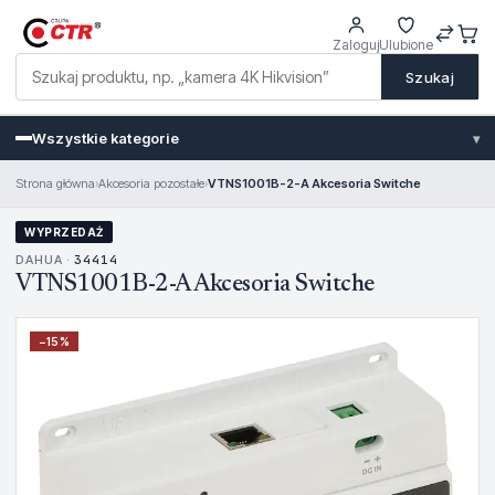
Zaloguj
Ulubione
Szukaj
Wszystkie kategorie
▾
Strona główna
›
Akcesoria pozostałe
›
VTNS1001B-2-A Akcesoria Switche
WYPRZEDAŻ
DAHUA ·
34414
VTNS1001B-2-A Akcesoria Switche
−
15
%