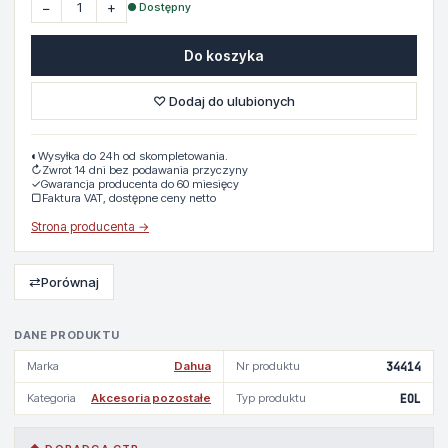
−
+
● Dostępny
Do koszyka
♡ Dodaj do ulubionych
◐
Wysyłka do 24h od skompletowania.
↻
Zwrot 14 dni bez podawania przyczyny
✓
Gwarancja producenta do 60 miesięcy
▢
Faktura VAT, dostępne ceny netto
Strona producenta →
⇄
Porównaj
DANE PRODUKTU
Marka
Dahua
Nr produktu
34414
Kategoria
Akcesoria pozostałe
Typ produktu
EOL