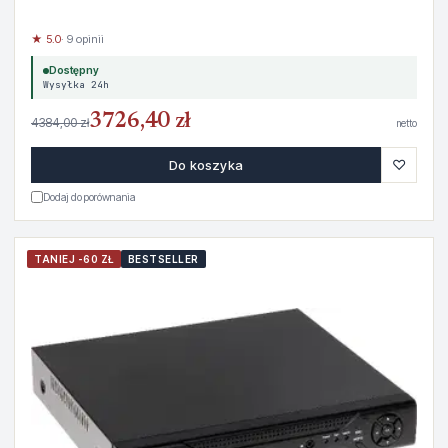
★ 5.0
· 9 opinii
Dostępny
Wysyłka 24h
3726,40 zł
4384,00 zł
netto
♡
Do koszyka
Dodaj do porównania
TANIEJ -60 ZŁ
BESTSELLER