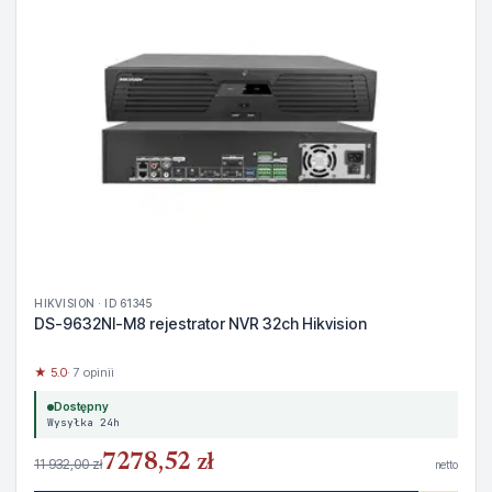
HIKVISION · ID 61345
DS-9632NI-M8 rejestrator NVR 32ch Hikvision
★ 5.0
· 7 opinii
Dostępny
Wysyłka 24h
7278,52 zł
11 932,00 zł
netto