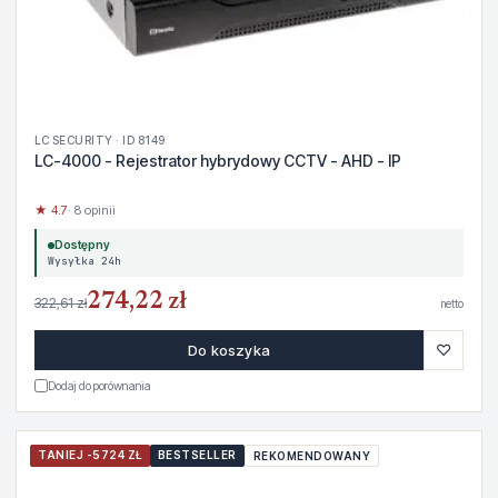
LC SECURITY · ID 8149
LC-4000 - Rejestrator hybrydowy CCTV - AHD - IP
★ 4.7
· 8 opinii
Dostępny
Wysyłka 24h
274,22 zł
322,61 zł
netto
♡
Do koszyka
Dodaj do porównania
TANIEJ -5724 ZŁ
BESTSELLER
REKOMENDOWANY