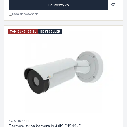
♡
Do koszyka
Dodaj do porównania
TANIEJ -6485 ZŁ
BESTSELLER
AXIS · ID 44991
Termowizyjna kamera ip AXIS Q1942-E