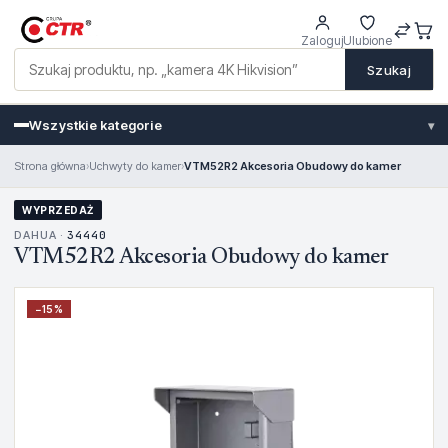
Zaloguj
Ulubione
Szukaj
Wszystkie kategorie
▾
Strona główna
›
Uchwyty do kamer
›
VTM52R2 Akcesoria Obudowy do kamer
WYPRZEDAŻ
DAHUA ·
34440
VTM52R2 Akcesoria Obudowy do kamer
−
15
%