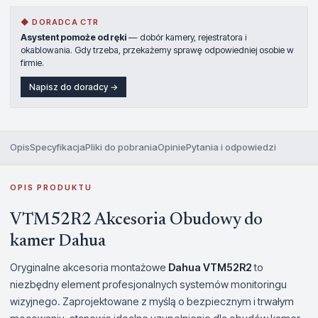
◆ DORADCA CTR
Asystent pomoże od ręki
— dobór kamery, rejestratora i
okablowania. Gdy trzeba, przekażemy sprawę odpowiedniej osobie w
firmie.
Napisz do doradcy →
Opis
Specyfikacja
Pliki do pobrania
Opinie
Pytania i odpowiedzi
OPIS PRODUKTU
VTM52R2 Akcesoria Obudowy do
kamer Dahua
Oryginalne akcesoria montażowe
Dahua VTM52R2
to
niezbędny element profesjonalnych systemów monitoringu
wizyjnego. Zaprojektowane z myślą o bezpiecznym i trwałym