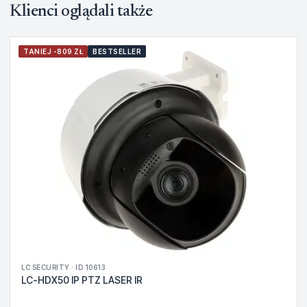
Klienci oglądali także
TANIEJ -809 ZŁ
BESTSELLER
LC SECURITY · ID 10613
LC-HDX50 IP PTZ LASER IR