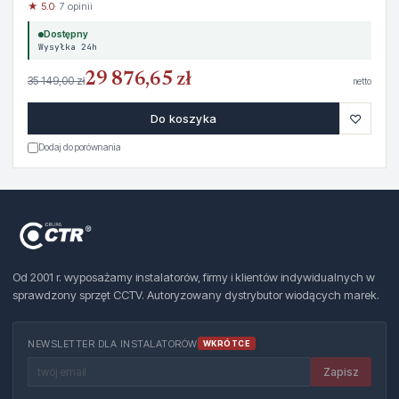
★ 5.0
· 7 opinii
Dostępny
Wysyłka 24h
29 876,65 zł
35 149,00 zł
netto
♡
Do koszyka
Dodaj do porównania
Od 2001 r. wyposażamy instalatorów, firmy i klientów indywidualnych w
sprawdzony sprzęt CCTV. Autoryzowany dystrybutor wiodących marek.
NEWSLETTER DLA INSTALATORÓW
WKRÓTCE
Zapisz