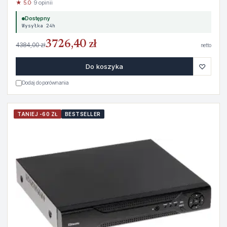
★ 5.0
· 9 opinii
Dostępny
Wysyłka 24h
3726,40 zł
4384,00 zł
netto
♡
Do koszyka
Dodaj do porównania
TANIEJ -60 ZŁ
BESTSELLER