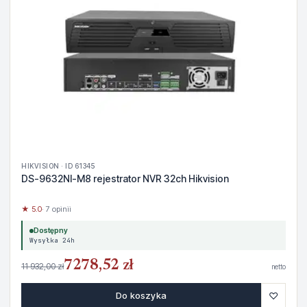
HIKVISION · ID 61345
DS-9632NI-M8 rejestrator NVR 32ch Hikvision
★ 5.0
· 7 opinii
Dostępny
Wysyłka 24h
7278,52 zł
11 932,00 zł
netto
♡
Do koszyka