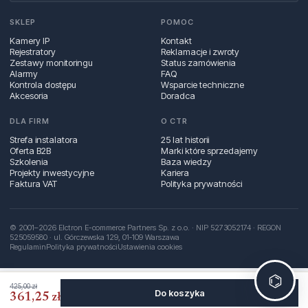
SKLEP
POMOC
Kamery IP
Kontakt
Rejestratory
Reklamacje i zwroty
Zestawy monitoringu
Status zamówienia
Alarmy
FAQ
Kontrola dostępu
Wsparcie techniczne
Akcesoria
Doradca
DLA FIRM
O CTR
Strefa instalatora
25 lat historii
Oferta B2B
Marki które sprzedajemy
Szkolenia
Baza wiedzy
Projekty inwestycyjne
Kariera
Faktura VAT
Polityka prywatności
© 2001–2026 Elctron E-commerce Partners Sp. z o.o. · NIP 5273052174 · REGON
525059580 · ul. Górczewska 129, 01‑109 Warszawa
Regulamin
Polityka prywatności
Ustawienia cookies
⌬
425,00 zł
Do koszyka
361,25 zł