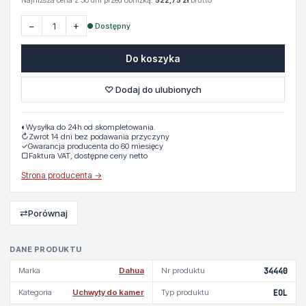
Najniższa cena z 30 dni przed obniżką:
522,75 zł
brutto
−
+
● Dostępny
Do koszyka
♡ Dodaj do ulubionych
◐
Wysyłka do 24h od skompletowania.
↻
Zwrot 14 dni bez podawania przyczyny
✓
Gwarancja producenta do 60 miesięcy
▢
Faktura VAT, dostępne ceny netto
Strona producenta →
⇄
Porównaj
DANE PRODUKTU
Marka
Dahua
Nr produktu
34440
Kategoria
Uchwyty do kamer
Typ produktu
EOL