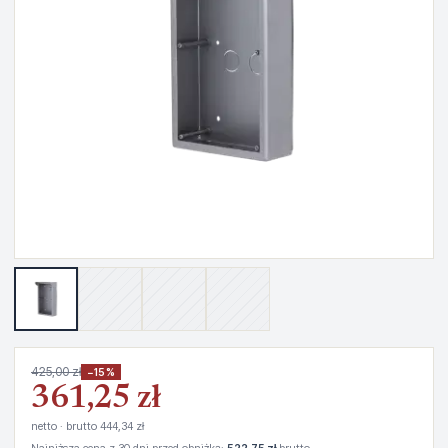
425,00 zł
−15%
361,25 zł
netto · brutto 444,34 zł