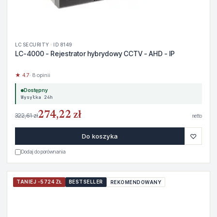
LC SECURITY · ID 8149
LC-4000 - Rejestrator hybrydowy CCTV - AHD - IP
★ 4.7
· 8 opinii
Dostępny
Wysyłka 24h
274,22 zł
322,61 zł
netto
♡
Do koszyka
Dodaj do porównania
TANIEJ -5724 ZŁ
BESTSELLER
REKOMENDOWANY