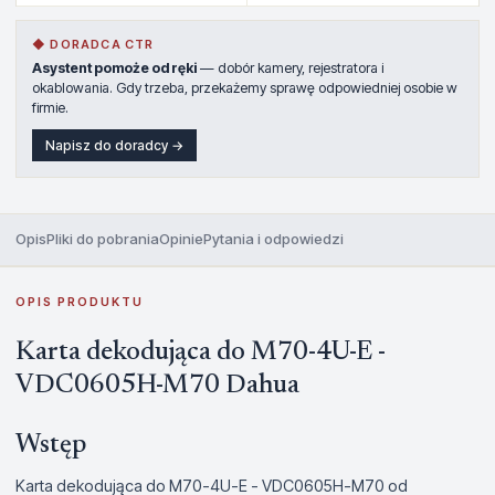
◆ DORADCA CTR
Asystent pomoże od ręki
— dobór kamery, rejestratora i
okablowania. Gdy trzeba, przekażemy sprawę odpowiedniej osobie w
firmie.
Napisz do doradcy →
Opis
Pliki do pobrania
Opinie
Pytania i odpowiedzi
OPIS PRODUKTU
Karta dekodująca do M70-4U-E -
VDC0605H-M70 Dahua
Wstęp
Karta dekodująca do M70-4U-E - VDC0605H-M70 od