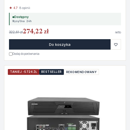
★ 4.7
· 8 opinii
Dostępny
Wysyłka 24h
274,22 zł
322,61 zł
netto
♡
Do koszyka
Dodaj do porównania
TANIEJ -5724 ZŁ
BESTSELLER
REKOMENDOWANY