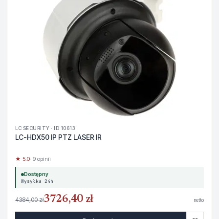
LC SECURITY · ID 10613
LC-HDX50 IP PTZ LASER IR
★ 5.0
· 9 opinii
Dostępny
Wysyłka 24h
3726,40 zł
4384,00 zł
netto