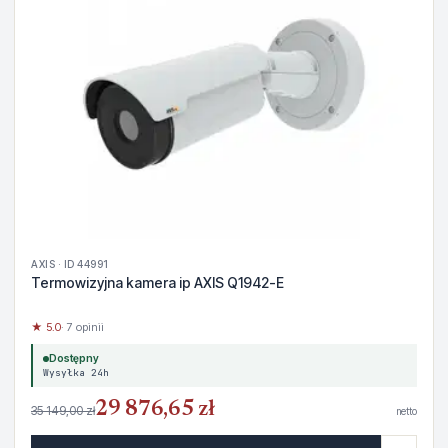
AXIS · ID 44991
Termowizyjna kamera ip AXIS Q1942-E
★ 5.0
· 7 opinii
Dostępny
Wysyłka 24h
29 876,65 zł
35 149,00 zł
netto