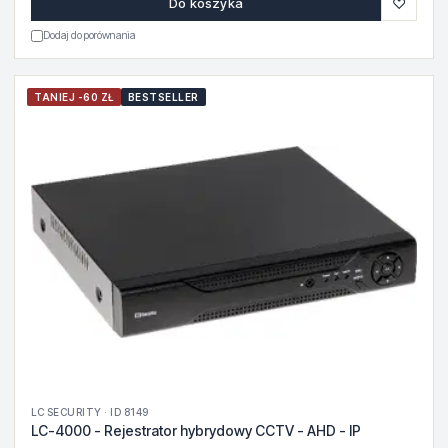
♡
Do koszyka
Dodaj do porównania
TANIEJ -60 ZŁ
BESTSELLER
LC SECURITY · ID 8149
LC-4000 - Rejestrator hybrydowy CCTV - AHD - IP