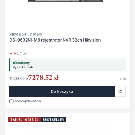
HIKVISION · ID 61345
DS-9632NI-M8 rejestrator NVR 32ch Hikvision
★ 5.0
· 7 opinii
Dostępny
Wysyłka 24h
7278,52 zł
11 932,00 zł
netto
♡
Do koszyka
Dodaj do porównania
TANIEJ -6485 ZŁ
BESTSELLER