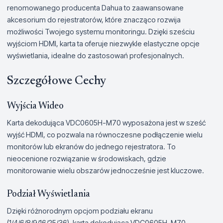
renomowanego producenta Dahua to zaawansowane
akcesorium do rejestratorów, które znacząco rozwija
możliwości Twojego systemu monitoringu. Dzięki sześciu
wyjściom HDMI, karta ta oferuje niezwykle elastyczne opcje
wyświetlania, idealne do zastosowań profesjonalnych.
Szczegółowe Cechy
Wyjścia Wideo
Karta dekodująca VDC0605H-M70 wyposażona jest w sześć
wyjść HDMI, co pozwala na równoczesne podłączenie wielu
monitorów lub ekranów do jednego rejestratora. To
nieocenione rozwiązanie w środowiskach, gdzie
monitorowanie wielu obszarów jednocześnie jest kluczowe.
Podział Wyświetlania
Dzięki różnorodnym opcjom podziału ekranu
(1/4/6/8/9/16/25/36), karta dekodująca VDC0605H-M70