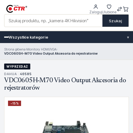
Zaloguj
Ulubione
Szukaj
Wszystkie kategorie
▾
Strona główna
›
Monitory HDMI/VGA
›
VDC0605H-M70 Video Output Akcesoria do rejestratorów
WYPRZEDAŻ
DAHUA ·
40585
VDC0605H-M70 Video Output Akcesoria do
rejestratorów
−
15
%