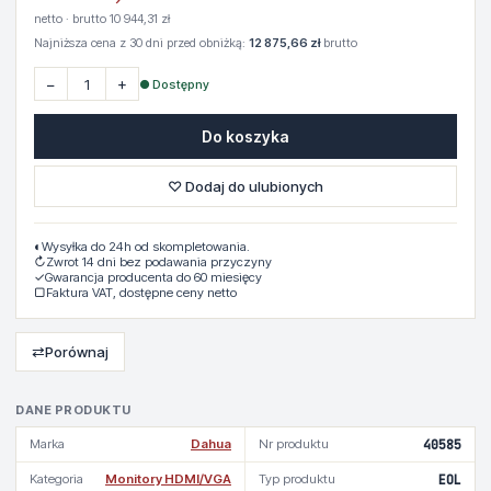
netto · brutto 10 944,31 zł
Najniższa cena z 30 dni przed obniżką:
12 875,66 zł
brutto
−
+
● Dostępny
Do koszyka
♡ Dodaj do ulubionych
◐
Wysyłka do 24h od skompletowania.
↻
Zwrot 14 dni bez podawania przyczyny
✓
Gwarancja producenta do 60 miesięcy
▢
Faktura VAT, dostępne ceny netto
⇄
Porównaj
DANE PRODUKTU
Marka
Dahua
Nr produktu
40585
Kategoria
Monitory HDMI/VGA
Typ produktu
EOL