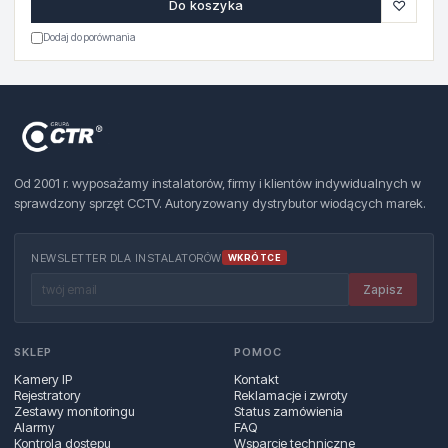
♡
Do koszyka
Dodaj do porównania
Od 2001 r. wyposażamy instalatorów, firmy i klientów indywidualnych w
sprawdzony sprzęt CCTV. Autoryzowany dystrybutor wiodących marek.
NEWSLETTER DLA INSTALATORÓW
WKRÓTCE
Zapisz
SKLEP
POMOC
Kamery IP
Kontakt
Rejestratory
Reklamacje i zwroty
Zestawy monitoringu
Status zamówienia
Alarmy
FAQ
Kontrola dostępu
Wsparcie techniczne