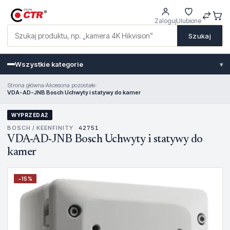
Zaloguj
Ulubione
Szukaj
Wszystkie kategorie
▾
Strona główna
›
Akcesoria pozostałe
›
VDA-AD-JNB Bosch Uchwyty i statywy do kamer
WYPRZEDAŻ
BOSCH / KEENFINITY ·
42751
VDA-AD-JNB Bosch Uchwyty i statywy do
kamer
−
15
%