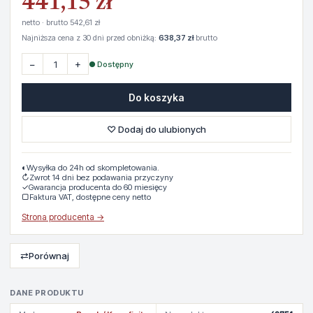
441,15 zł
netto · brutto 542,61 zł
Najniższa cena z 30 dni przed obniżką:
638,37 zł
brutto
−
+
● Dostępny
Do koszyka
♡ Dodaj do ulubionych
◐
Wysyłka do 24h od skompletowania.
↻
Zwrot 14 dni bez podawania przyczyny
✓
Gwarancja producenta do 60 miesięcy
▢
Faktura VAT, dostępne ceny netto
Strona producenta →
⇄
Porównaj
DANE PRODUKTU