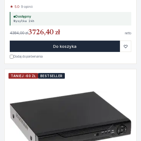
★ 5.0
· 9 opinii
Dostępny
Wysyłka 24h
3726,40 zł
4384,00 zł
netto
♡
Do koszyka
Dodaj do porównania
TANIEJ -60 ZŁ
BESTSELLER