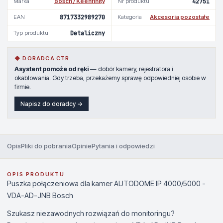
Marka
Bosch / Keenfinity
Nr produktu
42751
EAN
8717332989270
Kategoria
Akcesoria pozostałe
Typ produktu
Detaliczny
◆ DORADCA CTR
Asystent pomoże od ręki
— dobór kamery, rejestratora i
okablowania. Gdy trzeba, przekażemy sprawę odpowiedniej osobie w
firmie.
Napisz do doradcy →
Opis
Pliki do pobrania
Opinie
Pytania i odpowiedzi
OPIS PRODUKTU
Puszka połączeniowa dla kamer AUTODOME IP 4000/5000 -
VDA-AD-JNB Bosch
Szukasz niezawodnych rozwiązań do monitoringu?