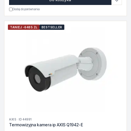
Dodaj do porównania
TANIEJ -6485 ZŁ
BESTSELLER
AXIS · ID 44991
Termowizyjna kamera ip AXIS Q1942-E