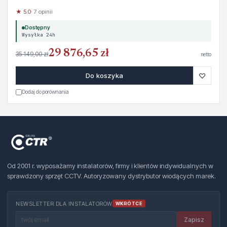
★ 5.0
· 7 opinii
Dostępny
Wysyłka 24h
29 876,65 zł
35 149,00 zł
netto
♡
Do koszyka
Dodaj do porównania
Od 2001 r. wyposażamy instalatorów, firmy i klientów indywidualnych w
sprawdzony sprzęt CCTV. Autoryzowany dystrybutor wiodących marek.
NEWSLETTER DLA INSTALATORÓW
WKRÓTCE
Zapisz