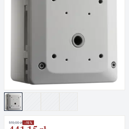
519,00 zł
−15%