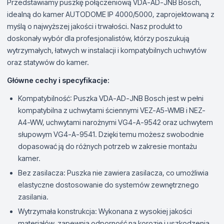
Przedstawiamy puszkę połączeniową VDA-AD-JNB Bosch,
idealną do kamer AUTODOME IP 4000/5000, zaprojektowaną z
myślą o najwyższej jakości i trwałości. Nasz produkt to
doskonały wybór dla profesjonalistów, którzy poszukują
wytrzymałych, łatwych w instalacji i kompatybilnych uchwytów
oraz statywów do kamer.
Główne cechy i specyfikacje:
Kompatybilność: Puszka VDA-AD-JNB Bosch jest w pełni
kompatybilna z uchwytami ściennymi VEZ-A5-WMB i NEZ-
A4-WW, uchwytami narożnymi VG4-A-9542 oraz uchwytem
słupowym VG4-A-9541. Dzięki temu możesz swobodnie
dopasować ją do różnych potrzeb w zakresie montażu
kamer.
Bez zasilacza: Puszka nie zawiera zasilacza, co umożliwia
elastyczne dostosowanie do systemów zewnętrznego
zasilania.
Wytrzymała konstrukcja: Wykonana z wysokiej jakości
materiałów, zapewnia odporność na korozję i uszkodzenia