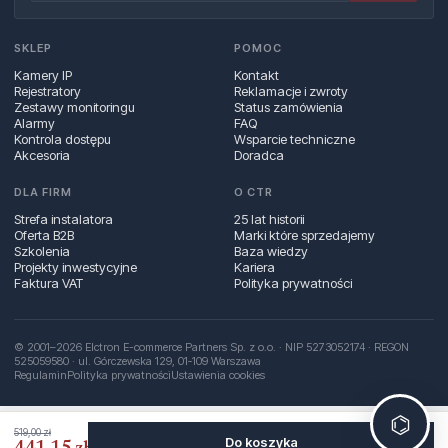
SKLEP
POMOC
Kamery IP
Kontakt
Rejestratory
Reklamacje i zwroty
Zestawy monitoringu
Status zamówienia
Alarmy
FAQ
Kontrola dostępu
Wsparcie techniczne
Akcesoria
Doradca
DLA FIRM
O CTR
Strefa instalatora
25 lat historii
Oferta B2B
Marki które sprzedajemy
Szkolenia
Baza wiedzy
Projekty inwestycyjne
Kariera
Faktura VAT
Polityka prywatności
© 2001–2026 Elctron E-commerce Partners Sp. z o.o. · NIP 5273052174 · REGON
525059580 · ul. Górczewska 129, 01‑109 Warszawa
Regulamin
Polityka prywatności
Ustawienia cookies
⌬
519,00 zł
Do koszyka