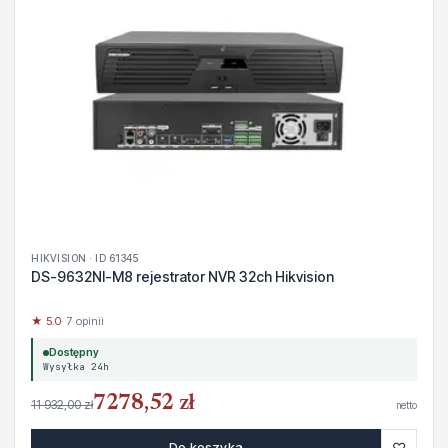
HIKVISION · ID 61345
DS-9632NI-M8 rejestrator NVR 32ch Hikvision
★ 5.0
· 7 opinii
Dostępny
Wysyłka 24h
7278,52 zł
11 932,00 zł
netto
♡
Do koszyka