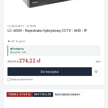
LC SECURITY · ID 8149
LC-4000 - Rejestrator hybrydowy CCTV - AHD - IP
★ 4.7
· 8 opinii
Dostępny
Wysyłka 24h
274,22 zł
322,61 zł
netto
♡
Do koszyka
Dodaj do porównania
TANIEJ -5724 ZŁ
BESTSELLER
REKOMENDOWANY