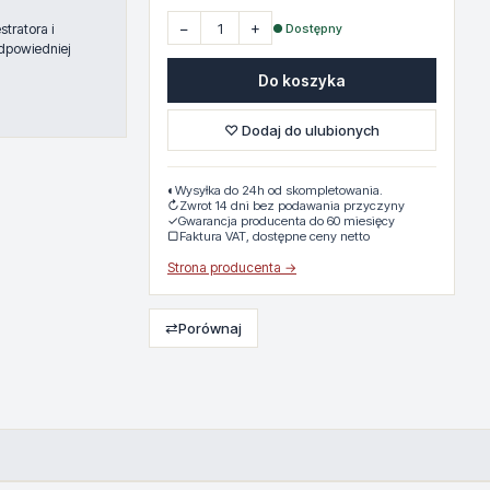
−
+
● Dostępny
tratora i
dpowiedniej
Do koszyka
♡ Dodaj do ulubionych
◐
Wysyłka do 24h od skompletowania.
↻
Zwrot 14 dni bez podawania przyczyny
✓
Gwarancja producenta do 60 miesięcy
▢
Faktura VAT, dostępne ceny netto
Strona producenta →
⇄
Porównaj