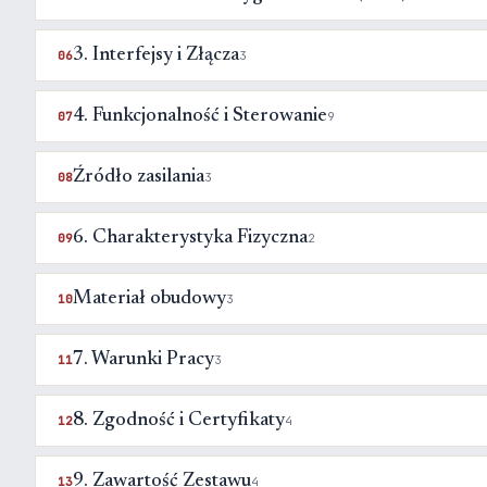
3. Interfejsy i Złącza
06
3
4. Funkcjonalność i Sterowanie
07
9
Źródło zasilania
08
3
6. Charakterystyka Fizyczna
09
2
Materiał obudowy
10
3
7. Warunki Pracy
11
3
8. Zgodność i Certyfikaty
12
4
9. Zawartość Zestawu
13
4