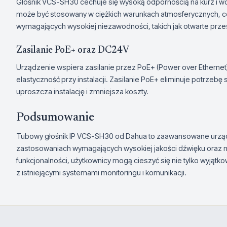
Głośnik VCS-SH30 cechuje się wysoką odpornością na kurz i wod
może być stosowany w ciężkich warunkach atmosferycznych, c
wymagających wysokiej niezawodności, takich jak otwarte prze
Zasilanie PoE+ oraz DC24V
Urządzenie wspiera zasilanie przez PoE+ (Power over Ethernet
elastyczność przy instalacji. Zasilanie PoE+ eliminuje potrzebę
uproszcza instalację i zmniejsza koszty.
Podsumowanie
Tubowy głośnik IP VCS-SH30 od Dahua to zaawansowane urządze
zastosowaniach wymagających wysokiej jakości dźwięku oraz n
funkcjonalności, użytkownicy mogą cieszyć się nie tylko wyjątko
z istniejącymi systemami monitoringu i komunikacji.