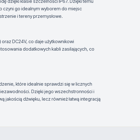
ę dzięki klasie szczelności IP67. Dzięki temu
o czyni go idealnym wyborem do miejsc
strzenie i tereny przemysłowe.
) oraz DC24V, co daje użytkownikowi
 stosowania dodatkowych kabli zasilających, co
nie, które idealnie sprawdzi się w licznych
iezawodności. Dzięki jego wszechstronności i
wą jakością dźwięku, lecz również łatwą integracją