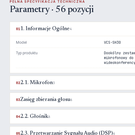
PEŁNA SPECYFIKACJA TECHNICZNA
Parametry · 56 pozycji
1. Informacje Ogólne
01
4
Model
VCS-SH30
Typ produktu
Dookólny zesta
mikrofonowy do
wideokonferenc
2.1. Mikrofon
02
3
Zasięg zbierania głosu
03
6
2.2. Głośnik
04
6
2.3. Przetwarzanie Sygnału Audio (DSP)
05
6