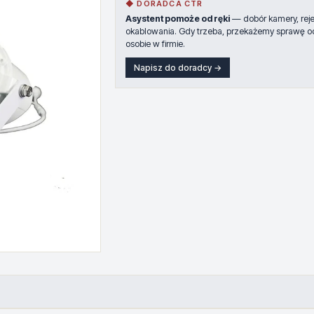
◆ DORADCA CTR
Asystent pomoże od ręki
— dobór kamery, rejes
okablowania. Gdy trzeba, przekażemy sprawę o
osobie w firmie.
Napisz do doradcy →