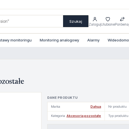
Szukaj
Zaloguj
Ulubione
Porówna
stawy monitoringu
Monitoring analogowy
Alarmy
Wideodomofo
zostałe
DANE PRODUKTU
Marka
Dahua
Nr produktu
Kategoria
Akcesoria pozostałe
Typ produktu