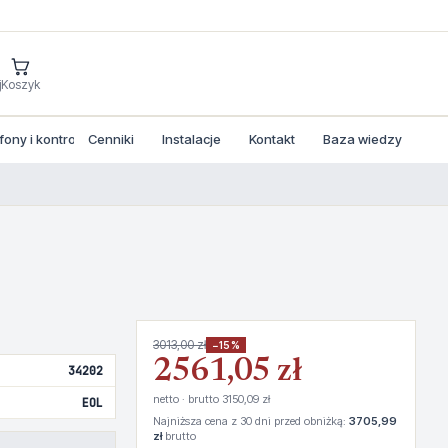
j
Koszyk
ny i kontrola dostepu
Cenniki
Instalacje
Kontakt
Baza wiedzy
3013,00 zł
−15%
2561,05 zł
34202
netto · brutto 3150,09 zł
EOL
Najniższa cena z 30 dni przed obniżką:
3705,99
zł
brutto