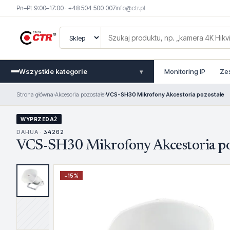
Pn–Pt 9:00–17:00 · +48 504 500 007
info@ctr.pl
Wszystkie kategorie
Monitoring IP
Ze
▾
Strona główna
›
Akcesoria pozostałe
›
VCS-SH30 Mikrofony Akcestoria pozostałe
WYPRZEDAŻ
DAHUA ·
34202
VCS-SH30 Mikrofony Akcestoria po
−
15
%