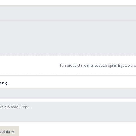
Ten produkt nie ma jeszcze opinii. Bądź pier
inię
opinię →