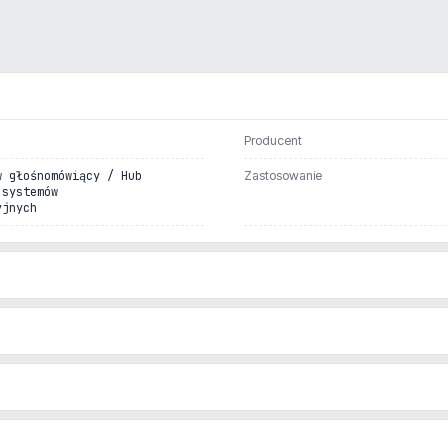
Producent
w głośnomówiący / Hub
Zastosowanie
 systemów
yjnych