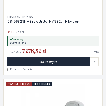
HIKVISION · ID 61345
DS-9632NI-M8 rejestrator NVR 32ch Hikvision
★ 5.0
· 7 opinii
Dostępny
Wysyłka 24h
7278,52 zł
11 932,00 zł
netto
♡
Do koszyka
Dodaj do porównania
TANIEJ -6485 ZŁ
BESTSELLER