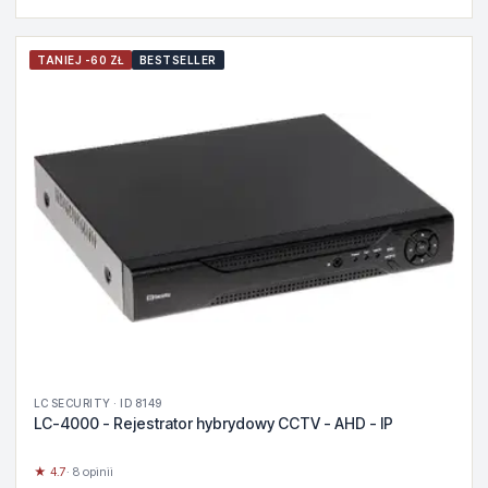
TANIEJ -60 ZŁ
BESTSELLER
LC SECURITY · ID 8149
LC-4000 - Rejestrator hybrydowy CCTV - AHD - IP
★ 4.7
· 8 opinii