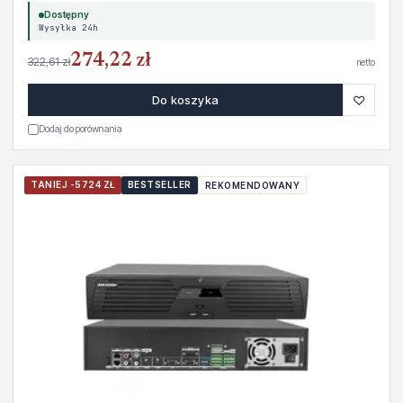
Dostępny
Wysyłka 24h
274,22 zł
322,61 zł
netto
♡
Do koszyka
Dodaj do porównania
TANIEJ -5724 ZŁ
BESTSELLER
REKOMENDOWANY