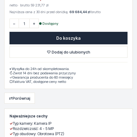
netto · brutto 59 231,77 zł
Najniższa cena z 30 dni przed obniżką:
69 684,44 zł
brutto
−
+
● Dostępny
Do koszyka
♡ Dodaj do ulubionych
◐
Wysyłka do 24h od skompletowania.
↻
Zwrot 14 dni bez podawania przyczyny
✓
Gwarancja producenta do 60 miesięcy
▢
Faktura VAT, dostępne ceny netto
⇄
Porównaj
Najważniejsze cechy
✓
Typ kamery: Kamera IP
✓
Rozdzielczość: 4 - 5 MP
✓
Typ obudowy: Obrotowa (PTZ)