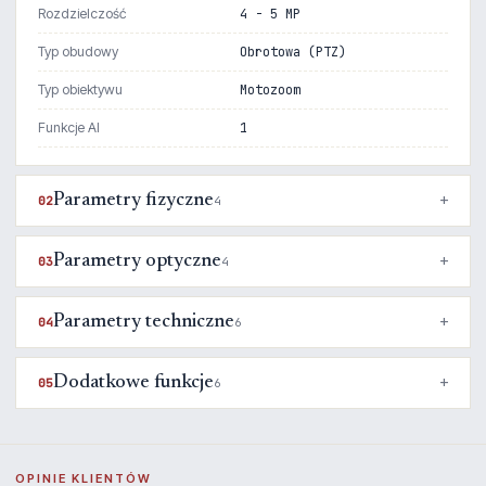
Rozdzielczość
4 - 5 MP
Typ obudowy
Obrotowa (PTZ)
Typ obiektywu
Motozoom
Funkcje AI
1
Parametry fizyczne
02
4
Parametry optyczne
03
4
Parametry techniczne
04
6
Dodatkowe funkcje
05
6
OPINIE KLIENTÓW