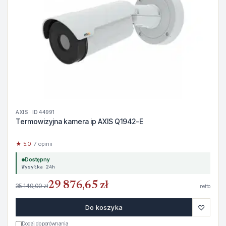
AXIS · ID 44991
Termowizyjna kamera ip AXIS Q1942-E
★ 5.0
· 7 opinii
Dostępny
Wysyłka 24h
29 876,65 zł
35 149,00 zł
netto
♡
Do koszyka
Dodaj do porównania