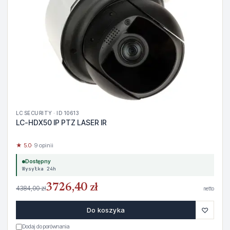
LC SECURITY · ID 10613
LC-HDX50 IP PTZ LASER IR
★ 5.0
· 9 opinii
Dostępny
Wysyłka 24h
3726,40 zł
4384,00 zł
netto
♡
Do koszyka
Dodaj do porównania