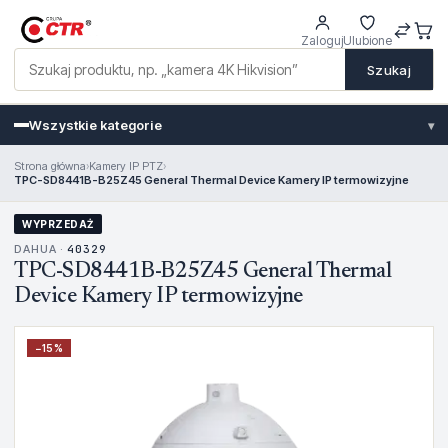
Zaloguj
Ulubione
Szukaj
Wszystkie kategorie
▾
Strona główna
›
Kamery IP PTZ
›
TPC-SD8441B-B25Z45 General Thermal Device Kamery IP termowizyjne
WYPRZEDAŻ
DAHUA ·
40329
TPC-SD8441B-B25Z45 General Thermal
Device Kamery IP termowizyjne
−
15
%