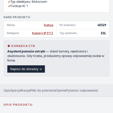
✓
Typ obiektywu: Motozoom
✓
Funkcje AI: 1
DANE PRODUKTU
Marka
Dahua
Nr produktu
40329
Kategoria
Kamery IP PTZ
Typ produktu
EOL
◆ DORADCA CTR
Asystent pomoże od ręki
— dobór kamery, rejestratora i
okablowania. Gdy trzeba, przekażemy sprawę odpowiedniej osobie w
firmie.
Napisz do doradcy →
Opis
Specyfikacja
Pliki do pobrania
Opinie
Pytania i odpowiedzi
OPIS PRODUKTU