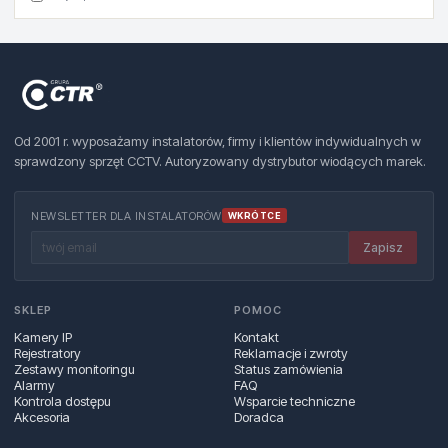
Od 2001 r. wyposażamy instalatorów, firmy i klientów indywidualnych w
sprawdzony sprzęt CCTV. Autoryzowany dystrybutor wiodących marek.
NEWSLETTER DLA INSTALATORÓW
WKRÓTCE
Zapisz
SKLEP
POMOC
Kamery IP
Kontakt
Rejestratory
Reklamacje i zwroty
Zestawy monitoringu
Status zamówienia
Alarmy
FAQ
Kontrola dostępu
Wsparcie techniczne
Akcesoria
Doradca