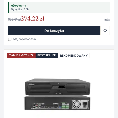
Dostępny
Wysyłka 24h
274,22 zł
322,61 zł
netto
♡
Do koszyka
Dodaj do porównania
TANIEJ -5724 ZŁ
BESTSELLER
REKOMENDOWANY