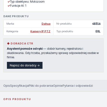
✓
Typ obiektywu: Motozoom
✓
Funkcje AI: 1
DANE PRODUKTU
Marka
Dahua
Nr produktu
40316
Kategoria
Kamery IP PTZ
Typ produktu
EOL
◆ DORADCA CTR
Asystent pomoże od ręki
— dobór kamery, rejestratora i
okablowania. Gdy trzeba, przekażemy sprawę odpowiedniej osobie w
firmie.
Napisz do doradcy →
Opis
Specyfikacja
Pliki do pobrania
Opinie
Pytania i odpowiedzi
OPIS PRODUKTU