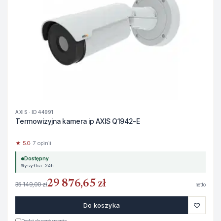
AXIS · ID 44991
Termowizyjna kamera ip AXIS Q1942-E
★ 5.0
· 7 opinii
Dostępny
Wysyłka 24h
29 876,65 zł
35 149,00 zł
netto
♡
Do koszyka