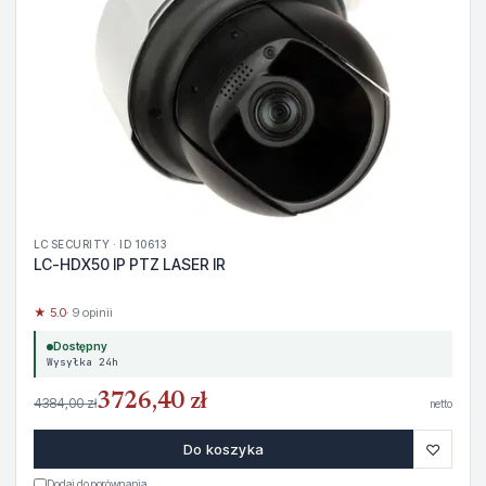
LC SECURITY · ID 10613
LC-HDX50 IP PTZ LASER IR
★ 5.0
· 9 opinii
Dostępny
Wysyłka 24h
3726,40 zł
4384,00 zł
netto
♡
Do koszyka
Dodaj do porównania