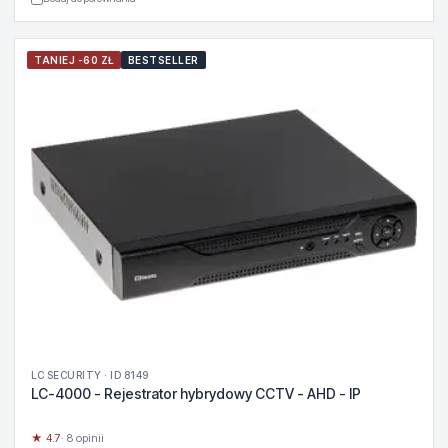
TANIEJ -60 ZŁ
BESTSELLER
LC SECURITY · ID 8149
LC-4000 - Rejestrator hybrydowy CCTV - AHD - IP
★ 4.7
· 8 opinii