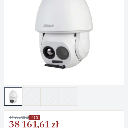
44 896,02 zł
−15%
38 161,61 zł