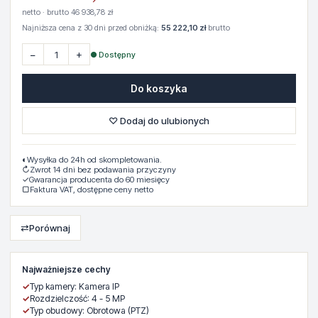
netto · brutto 46 938,78 zł
Najniższa cena z 30 dni przed obniżką:
55 222,10 zł
brutto
−
+
● Dostępny
Do koszyka
♡ Dodaj do ulubionych
◐
Wysyłka do 24h od skompletowania.
↻
Zwrot 14 dni bez podawania przyczyny
✓
Gwarancja producenta do 60 miesięcy
▢
Faktura VAT, dostępne ceny netto
⇄
Porównaj
Najważniejsze cechy
✓
Typ kamery: Kamera IP
✓
Rozdzielczość: 4 - 5 MP
✓
Typ obudowy: Obrotowa (PTZ)