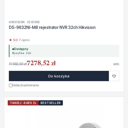
HIKVISION · ID 61345
DS-9632NI-M8 rejestrator NVR 32ch Hikvision
★ 5.0
· 7 opinii
Dostępny
Wysyłka 24h
7278,52 zł
11 932,00 zł
netto
♡
Do koszyka
Dodaj do porównania
TANIEJ -6485 ZŁ
BESTSELLER