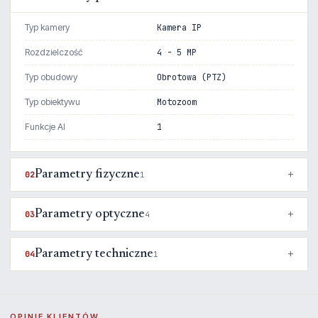
Typ kamery
Kamera IP
Rozdzielczość
4 - 5 MP
Typ obudowy
Obrotowa (PTZ)
Typ obiektywu
Motozoom
Funkcje AI
1
Parametry fizyczne
02
1
Parametry optyczne
03
4
Parametry techniczne
04
1
OPINIE KLIENTÓW