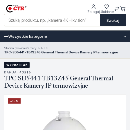
Zaloguj
Ulubione
Szukaj
Wszystkie kategorie
▾
Strona główna
›
Kamery IP PTZ
›
TPC-SD5441-TB13Z45 General Thermal Device Kamery IP termowizyjne
WYPRZEDAŻ
DAHUA ·
40316
TPC-SD5441-TB13Z45 General Thermal
Device Kamery IP termowizyjne
−
15
%