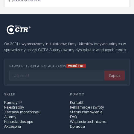
Dodaj do porównania
Od 2001 r. wyposażamy instalatorów, firmy i klientów indywidualnych w
sprawdzony sprzęt CCTV. Autoryzowany dystrybutor wiodących marek.
NEWSLETTER DLA INSTALATORÓW
WKRÓTCE
Zapisz
SKLEP
POMOC
Kamery IP
Kontakt
Rejestratory
Reklamacje i zwroty
Zestawy monitoringu
Status zamówienia
Alarmy
FAQ
Kontrola dostępu
Wsparcie techniczne
Akcesoria
Doradca