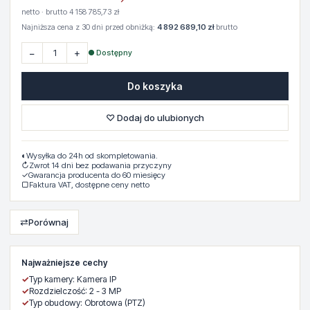
netto · brutto 4 158 785,73 zł
Najniższa cena z 30 dni przed obniżką:
4 892 689,10 zł
brutto
−
+
● Dostępny
Do koszyka
♡ Dodaj do ulubionych
◐
Wysyłka do 24h od skompletowania.
↻
Zwrot 14 dni bez podawania przyczyny
✓
Gwarancja producenta do 60 miesięcy
▢
Faktura VAT, dostępne ceny netto
⇄
Porównaj
Najważniejsze cechy
✓
Typ kamery: Kamera IP
✓
Rozdzielczość: 2 - 3 MP
✓
Typ obudowy: Obrotowa (PTZ)