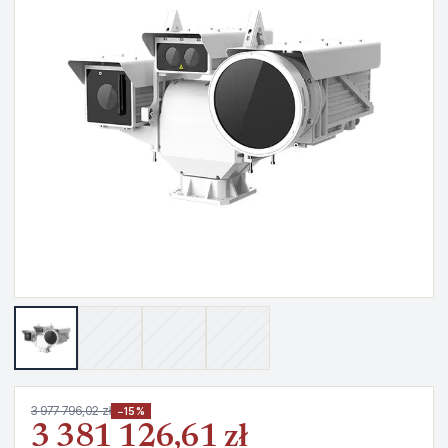
3 977 796,02 zł
−15%
3 381 126,61 zł