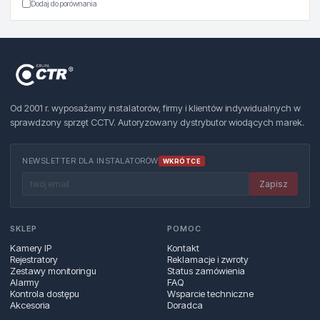
Dodaj do porównania
Od 2001 r. wyposażamy instalatorów, firmy i klientów indywidualnych w
sprawdzony sprzęt CCTV. Autoryzowany dystrybutor wiodących marek.
NEWSLETTER DLA INSTALATORÓW
WKRÓTCE
Zapisz
SKLEP
POMOC
Kamery IP
Kontakt
Rejestratory
Reklamacje i zwroty
Zestawy monitoringu
Status zamówienia
Alarmy
FAQ
Kontrola dostępu
Wsparcie techniczne
Akcesoria
Doradca