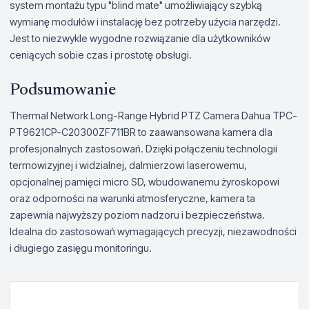
system montażu typu "blind mate" umożliwiający szybką
wymianę modułów i instalację bez potrzeby użycia narzędzi.
Jest to niezwykle wygodne rozwiązanie dla użytkowników
ceniących sobie czas i prostotę obsługi.
Podsumowanie
Thermal Network Long-Range Hybrid PTZ Camera Dahua TPC-
PT9621CP-C20300ZF711BR to zaawansowana kamera dla
profesjonalnych zastosowań. Dzięki połączeniu technologii
termowizyjnej i widzialnej, dalmierzowi laserowemu,
opcjonalnej pamięci micro SD, wbudowanemu żyroskopowi
oraz odporności na warunki atmosferyczne, kamera ta
zapewnia najwyższy poziom nadzoru i bezpieczeństwa.
Idealna do zastosowań wymagających precyzji, niezawodności
i długiego zasięgu monitoringu.