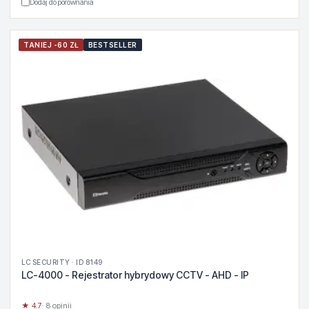
Dodaj do porównania
TANIEJ -60 ZŁ
BESTSELLER
LC SECURITY · ID 8149
LC-4000 - Rejestrator hybrydowy CCTV - AHD - IP
★ 4.7
· 8 opinii