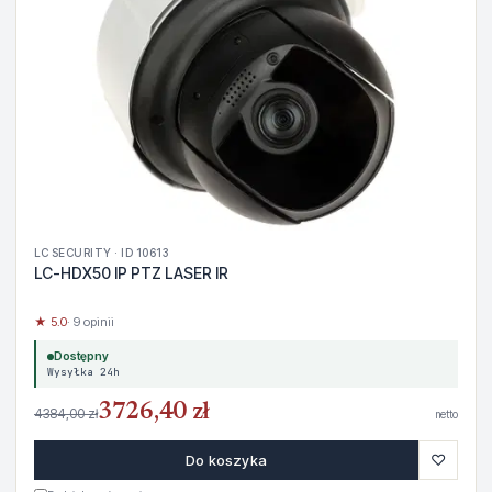
LC SECURITY · ID 10613
LC-HDX50 IP PTZ LASER IR
★ 5.0
· 9 opinii
Dostępny
Wysyłka 24h
3726,40 zł
4384,00 zł
netto
♡
Do koszyka