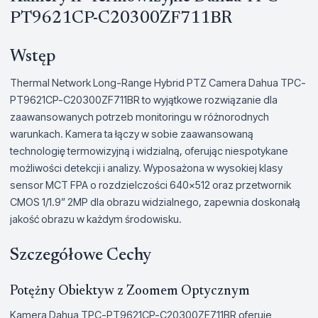
PT9621CP-C20300ZF711BR
Wstęp
Thermal Network Long-Range Hybrid PTZ Camera Dahua TPC-
PT9621CP-C20300ZF711BR to wyjątkowe rozwiązanie dla
zaawansowanych potrzeb monitoringu w różnorodnych
warunkach. Kamera ta łączy w sobie zaawansowaną
technologię termowizyjną i widzialną, oferując niespotykane
możliwości detekcji i analizy. Wyposażona w wysokiej klasy
sensor MCT FPA o rozdzielczości 640x512 oraz przetwornik
CMOS 1/1.9” 2MP dla obrazu widzialnego, zapewnia doskonałą
jakość obrazu w każdym środowisku.
Szczegółowe Cechy
Potężny Obiektyw z Zoomem Optycznym
Kamera Dahua TPC-PT9621CP-C20300ZF711BR oferuje