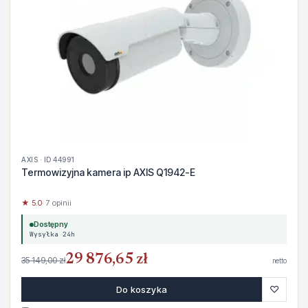
AXIS · ID 44991
Termowizyjna kamera ip AXIS Q1942-E
★ 5.0
· 7 opinii
Dostępny
Wysyłka 24h
29 876,65 zł
35 149,00 zł
netto
♡
Do koszyka