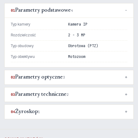
Parametry podstawowe
01
4
Typ kamery
Kamera IP
Rozdzielczość
2 - 3 MP
Typ obudowy
Obrotowa (PTZ)
Typ obiektywu
Motozoom
Parametry optyczne
02
3
Parametry techniczne
03
2
Żyroskop
04
1