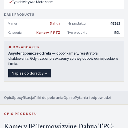
✓
Typ obiektywu: Motozoom
DANE PRODUKTU
Marka
Dahua
Nr produktu
40362
Kategoria
Kamery IP PTZ
Typ produktu
EOL
◆ DORADCA CTR
Asystent pomoże od ręki
— dobór kamery, rejestratora i
okablowania. Gdy trzeba, przekażemy sprawę odpowiedniej osobie w
firmie.
Napisz do doradcy →
Opis
Specyfikacja
Pliki do pobrania
Opinie
Pytania i odpowiedzi
OPIS PRODUKTU
Kamery IP Termowizyjne Dahua TPC-