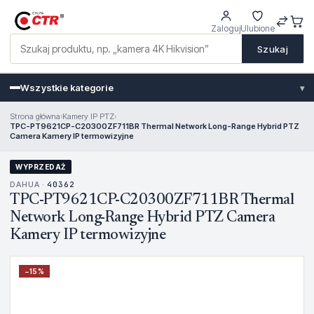
Zaloguj
Ulubione
Szukaj
Wszystkie kategorie
▾
Strona główna
›
Kamery IP PTZ
›
TPC-PT9621CP-C20300ZF711BR Thermal Network Long-Range Hybrid PTZ
Camera Kamery IP termowizyjne
WYPRZEDAŻ
DAHUA ·
40362
TPC-PT9621CP-C20300ZF711BR Thermal
Network Long-Range Hybrid PTZ Camera
Kamery IP termowizyjne
−
15
%