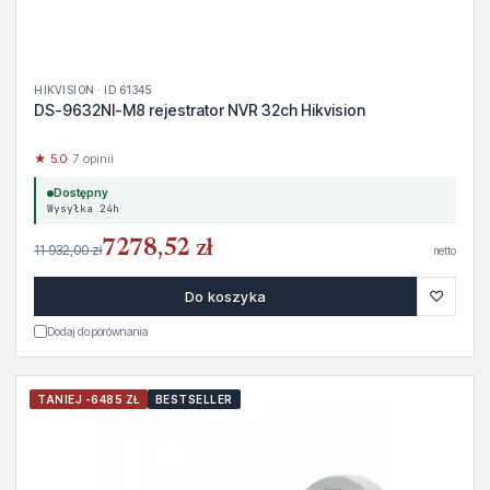
HIKVISION · ID 61345
DS-9632NI-M8 rejestrator NVR 32ch Hikvision
★ 5.0
· 7 opinii
Dostępny
Wysyłka 24h
7278,52 zł
11 932,00 zł
netto
♡
Do koszyka
Dodaj do porównania
TANIEJ -6485 ZŁ
BESTSELLER