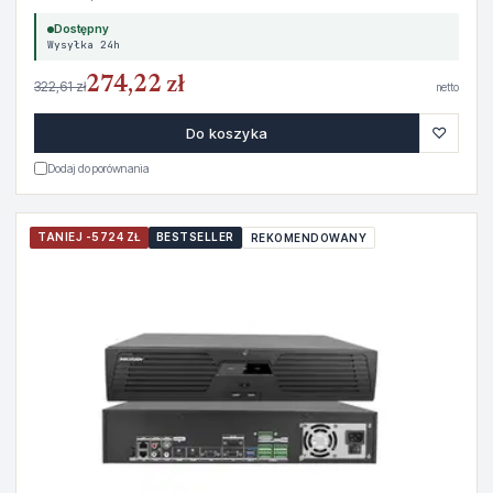
Dostępny
Wysyłka 24h
274,22 zł
322,61 zł
netto
♡
Do koszyka
Dodaj do porównania
TANIEJ -5724 ZŁ
BESTSELLER
REKOMENDOWANY