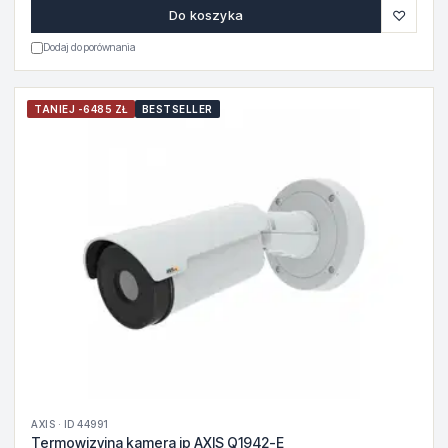
♡
Do koszyka
Dodaj do porównania
TANIEJ -6485 ZŁ
BESTSELLER
AXIS · ID 44991
Termowizyjna kamera ip AXIS Q1942-E