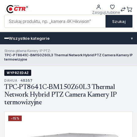
Zaloguj
Ulubione
Szukaj
Wszystkie kategorie
▾
Strona główna
›
Kamery IP PTZ
›
TPC-PT8641C-BM150Z60L3 Thermal Network Hybrid PTZ Camera Kamery IP
termowizyjne
WYPRZEDAŻ
DAHUA ·
40357
TPC-PT8641C-BM150Z60L3 Thermal
Network Hybrid PTZ Camera Kamery IP
termowizyjne
−
15
%