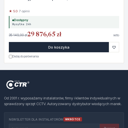
★ 5.0
· 7 opinii
Dostępny
Wysyłka 24h
29 876,65 zł
35 149,00 zł
netto
♡
Do koszyka
Dodaj do porównania
Od 2001 r. wyposażamy instalatorów, firmy i klientów indywidualnych w
sprawdzony sprzęt CCTV. Autoryzowany dystrybutor wiodących marek.
NEWSLETTER DLA INSTALATORÓW
WKRÓTCE