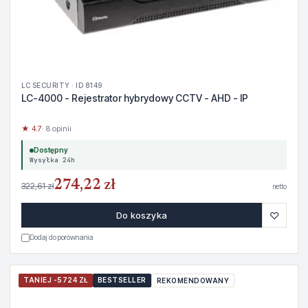
LC SECURITY · ID 8149
LC-4000 - Rejestrator hybrydowy CCTV - AHD - IP
★ 4.7
· 8 opinii
Dostępny
Wysyłka 24h
274,22 zł
322,61 zł
netto
♡
Do koszyka
Dodaj do porównania
TANIEJ -5724 ZŁ
BESTSELLER
REKOMENDOWANY