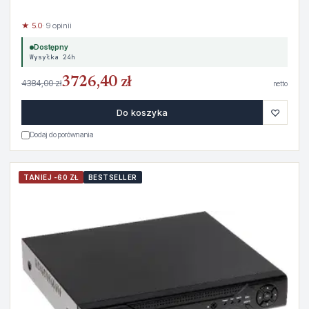
★ 5.0
· 9 opinii
Dostępny
Wysyłka 24h
3726,40 zł
4384,00 zł
netto
♡
Do koszyka
Dodaj do porównania
TANIEJ -60 ZŁ
BESTSELLER