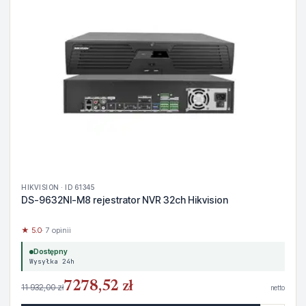
HIKVISION · ID 61345
DS-9632NI-M8 rejestrator NVR 32ch Hikvision
★ 5.0
· 7 opinii
Dostępny
Wysyłka 24h
7278,52 zł
11 932,00 zł
netto