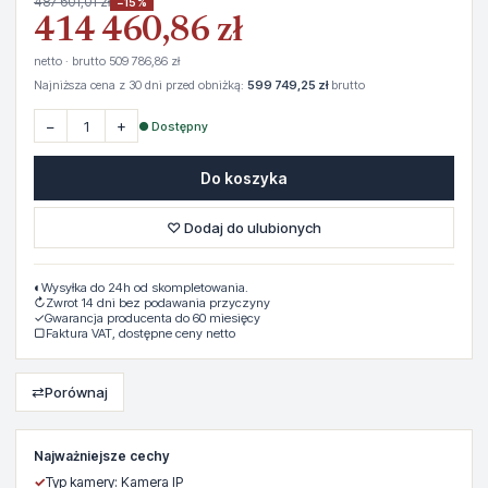
487 601,01 zł
−15%
414 460,86 zł
netto · brutto 509 786,86 zł
Najniższa cena z 30 dni przed obniżką:
599 749,25 zł
brutto
−
+
● Dostępny
Do koszyka
♡ Dodaj do ulubionych
◐
Wysyłka do 24h od skompletowania.
↻
Zwrot 14 dni bez podawania przyczyny
✓
Gwarancja producenta do 60 miesięcy
▢
Faktura VAT, dostępne ceny netto
⇄
Porównaj
Najważniejsze cechy
✓
Typ kamery: Kamera IP