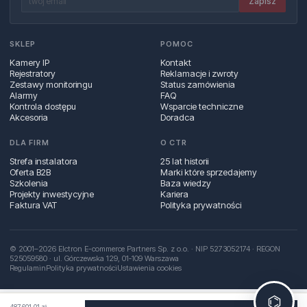
Zapisz
SKLEP
POMOC
Kamery IP
Kontakt
Rejestratory
Reklamacje i zwroty
Zestawy monitoringu
Status zamówienia
Alarmy
FAQ
Kontrola dostępu
Wsparcie techniczne
Akcesoria
Doradca
DLA FIRM
O CTR
Strefa instalatora
25 lat historii
Oferta B2B
Marki które sprzedajemy
Szkolenia
Baza wiedzy
Projekty inwestycyjne
Kariera
Faktura VAT
Polityka prywatności
© 2001–2026 Elctron E-commerce Partners Sp. z o.o. · NIP 5273052174 · REGON
525059580 · ul. Górczewska 129, 01‑109 Warszawa
Regulamin
Polityka prywatności
Ustawienia cookies
⌬
487 601,01 zł