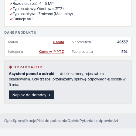
✓
Rozdzielczość: 4 - 5 MP
✓
Typ obudowy: Obrotowa (PTZ)
✓
Typ obiektywu: Zmienny (Manualny)
✓
Funkcje AI: 1
DANE PRODUKTU
Marka
Dahua
Nr produktu
40357
Kategoria
Kamery IP PTZ
Typ produktu
EOL
◆ DORADCA CTR
Asystent pomoże od ręki
— dobór kamery, rejestratora i
okablowania. Gdy trzeba, przekażemy sprawę odpowiedniej osobie w
firmie.
Napisz do doradcy →
Opis
Specyfikacja
Pliki do pobrania
Opinie
Pytania i odpowiedzi