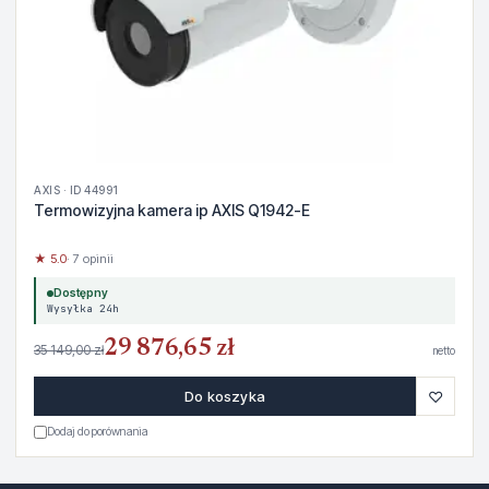
AXIS · ID 44991
Termowizyjna kamera ip AXIS Q1942-E
★ 5.0
· 7 opinii
Dostępny
Wysyłka 24h
29 876,65 zł
35 149,00 zł
netto
♡
Do koszyka
Dodaj do porównania