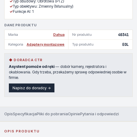
✓
Typ obudowy: Obrotowa (PTZ)
✓
Typ obiektywu: Zmienny (Manualny)
✓
Funkcje AI: 1
DANE PRODUKTU
Marka
Dahua
Nr produktu
40341
Kategoria
Adaptery montazowe
Typ produktu
EOL
◆ DORADCA CTR
Asystent pomoże od ręki
— dobór kamery, rejestratora i
okablowania. Gdy trzeba, przekażemy sprawę odpowiedniej osobie w
firmie.
Napisz do doradcy →
Opis
Specyfikacja
Pliki do pobrania
Opinie
Pytania i odpowiedzi
OPIS PRODUKTU