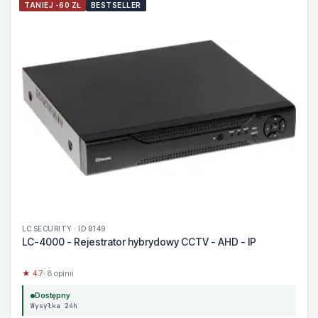
TANIEJ -60 ZŁ
BESTSELLER
LC SECURITY · ID 8149
LC-4000 - Rejestrator hybrydowy CCTV - AHD - IP
★ 4.7
· 8 opinii
Dostępny
Wysyłka 24h