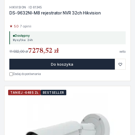
HIKVISION · ID 61345
DS-9632NI-M8 rejestrator NVR 32ch Hikvision
★ 5.0
· 7 opinii
Dostępny
Wysyłka 24h
7278,52 zł
11 932,00 zł
netto
♡
Do koszyka
Dodaj do porównania
TANIEJ -6485 ZŁ
BESTSELLER