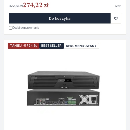
274,22 zł
322,61 zł
netto
♡
Do koszyka
Dodaj do porównania
TANIEJ -5724 ZŁ
BESTSELLER
REKOMENDOWANY