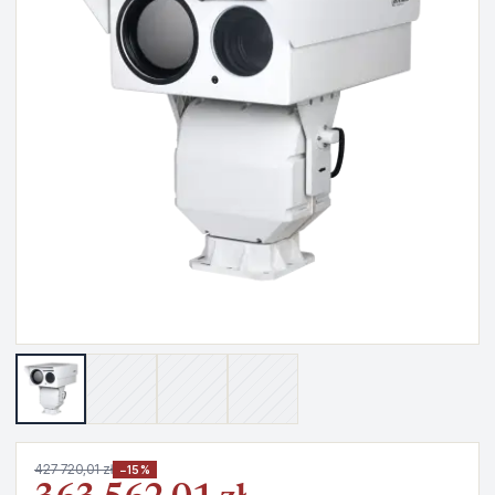
427 720,01 zł
−15%