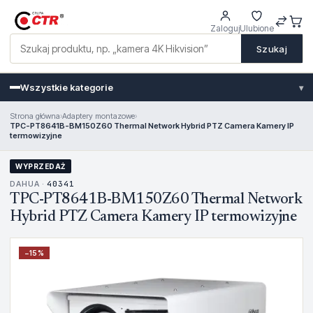
Zaloguj
Ulubione
Szukaj
Wszystkie kategorie
▾
Strona główna
›
Adaptery montazowe
›
TPC-PT8641B-BM150Z60 Thermal Network Hybrid PTZ Camera Kamery IP
termowizyjne
WYPRZEDAŻ
DAHUA ·
40341
TPC-PT8641B-BM150Z60 Thermal Network
Hybrid PTZ Camera Kamery IP termowizyjne
−
15
%