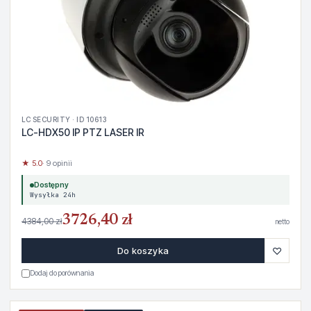
LC SECURITY · ID 10613
LC-HDX50 IP PTZ LASER IR
★ 5.0
· 9 opinii
Dostępny
Wysyłka 24h
3726,40 zł
4384,00 zł
netto
♡
Do koszyka
Dodaj do porównania