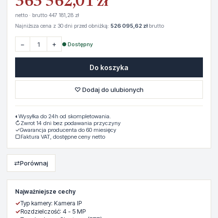
363 562,01 zł
netto · brutto 447 181,28 zł
Najniższa cena z 30 dni przed obniżką:
526 095,62 zł
brutto
−
+
● Dostępny
Do koszyka
♡ Dodaj do ulubionych
◐
Wysyłka do 24h od skompletowania.
↻
Zwrot 14 dni bez podawania przyczyny
✓
Gwarancja producenta do 60 miesięcy
▢
Faktura VAT, dostępne ceny netto
⇄
Porównaj
Najważniejsze cechy
✓
Typ kamery: Kamera IP
✓
Rozdzielczość: 4 - 5 MP