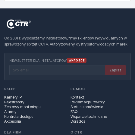
Od 2001 r. wyposażamy instalatorów, firmy i klientów indywidualnych w
sprawdzony sprzęt CCTV. Autoryzowany dystrybutor wiodących marek.
NEWSLETTER DLA INSTALATORÓW
WKRÓTCE
Zapisz
SKLEP
POMOC
Kamery IP
Kontakt
Rejestratory
Reklamacje i zwroty
Zestawy monitoringu
Status zamówienia
Alarmy
FAQ
Kontrola dostępu
Wsparcie techniczne
Akcesoria
Doradca
DLA FIRM
O CTR