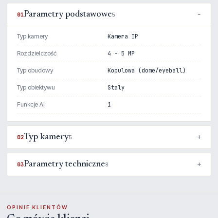
Parametry podstawowe
01
5
Typ kamery
Kamera IP
Rozdzielczość
4 - 5 MP
Typ obudowy
Kopulowa (dome/eyeball)
Typ obiektywu
Staly
Funkcje AI
1
Typ kamery
02
5
Parametry techniczne
03
8
OPINIE KLIENTÓW