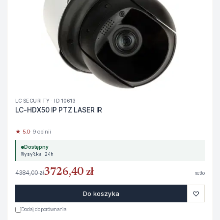
LC SECURITY · ID 10613
LC-HDX50 IP PTZ LASER IR
★ 5.0
· 9 opinii
Dostępny
Wysyłka 24h
3726,40 zł
4384,00 zł
netto
♡
Do koszyka
Dodaj do porównania