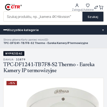
Zaloguj
Ulubione
Szukaj
Wszystkie kategorie
▾
Strona główna
›
Karty pamieci microSD
›
TPC-DF1241-TB7F8-S2 Thermo - Eureka Kamery IP termowizyjne
WYPRZEDAŻ
DAHUA ·
33879
TPC-DF1241-TB7F8-S2 Thermo - Eureka
Kamery IP termowizyjne
−
15
%