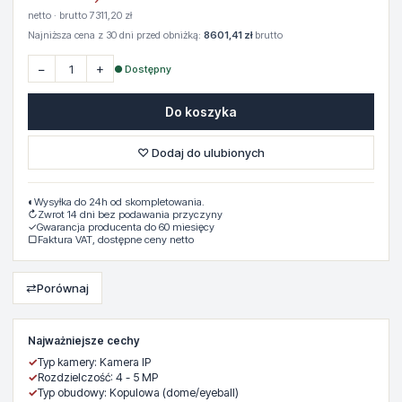
netto · brutto 7311,20 zł
Najniższa cena z 30 dni przed obniżką:
8601,41 zł
brutto
−
+
● Dostępny
Do koszyka
♡ Dodaj do ulubionych
◐
Wysyłka do 24h od skompletowania.
↻
Zwrot 14 dni bez podawania przyczyny
✓
Gwarancja producenta do 60 miesięcy
▢
Faktura VAT, dostępne ceny netto
⇄
Porównaj
Najważniejsze cechy
✓
Typ kamery: Kamera IP
✓
Rozdzielczość: 4 - 5 MP
✓
Typ obudowy: Kopulowa (dome/eyeball)