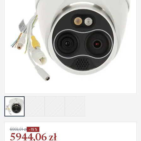
6993,01 zł
−15%
5944,06 zł