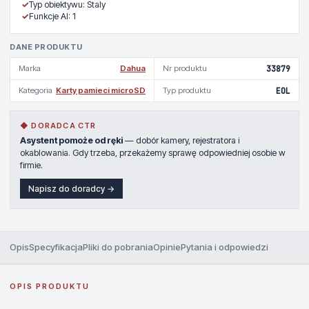
✓
Typ obiektywu: Staly
✓
Funkcje AI: 1
DANE PRODUKTU
Marka
Dahua
Nr produktu
33879
Kategoria
Karty pamieci microSD
Typ produktu
EOL
◆ DORADCA CTR
Asystent pomoże od ręki
— dobór kamery, rejestratora i
okablowania. Gdy trzeba, przekażemy sprawę odpowiedniej osobie w
firmie.
Napisz do doradcy →
Opis
Specyfikacja
Pliki do pobrania
Opinie
Pytania i odpowiedzi
OPIS PRODUKTU