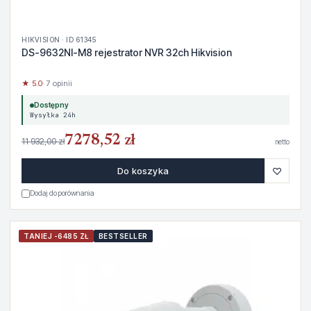
HIKVISION · ID 61345
DS-9632NI-M8 rejestrator NVR 32ch Hikvision
★ 5.0
· 7 opinii
Dostępny
Wysyłka 24h
7278,52 zł
11 932,00 zł
netto
♡
Do koszyka
Dodaj do porównania
TANIEJ -6485 ZŁ
BESTSELLER