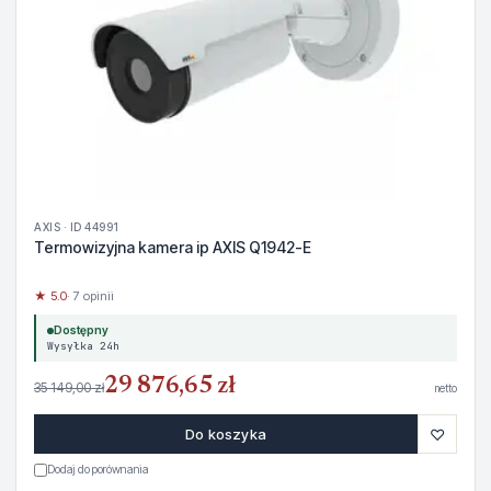
AXIS · ID 44991
Termowizyjna kamera ip AXIS Q1942-E
★ 5.0
· 7 opinii
Dostępny
Wysyłka 24h
29 876,65 zł
35 149,00 zł
netto
♡
Do koszyka
Dodaj do porównania