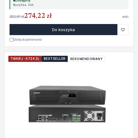
Dostępny
Wysyłka 24h
274,22 zł
322,61 zł
netto
♡
Do koszyka
Dodaj do porównania
TANIEJ -5724 ZŁ
BESTSELLER
REKOMENDOWANY