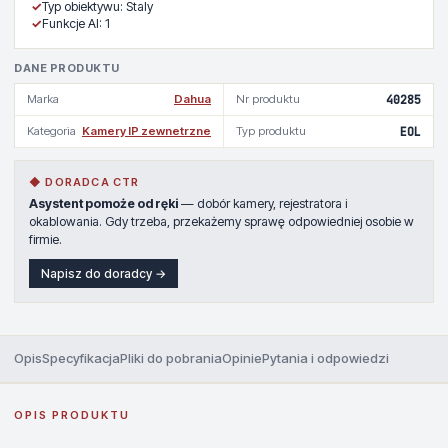
✓
Typ obiektywu: Staly
✓
Funkcje AI: 1
DANE PRODUKTU
Marka
Dahua
Nr produktu
40285
Kategoria
Kamery IP zewnetrzne
Typ produktu
EOL
◆ DORADCA CTR
Asystent pomoże od ręki
— dobór kamery, rejestratora i
okablowania. Gdy trzeba, przekażemy sprawę odpowiedniej osobie w
firmie.
Napisz do doradcy →
Opis
Specyfikacja
Pliki do pobrania
Opinie
Pytania i odpowiedzi
OPIS PRODUKTU