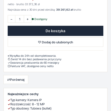
netto · brutto 33 372,38 zł
Najniższa cena z 30 dni przed obniżką:
39 261,62 zł
brutto
−
+
● Dostępny
Do koszyka
♡ Dodaj do ulubionych
◐
Wysyłka do 24h od skompletowania.
↻
Zwrot 14 dni bez podawania przyczyny
✓
Gwarancja producenta do 60 miesięcy
▢
Faktura VAT, dostępne ceny netto
⇄
Porównaj
Najważniejsze cechy
✓
Typ kamery: Kamera IP
✓
Rozdzielczość: 8 - 12 MP
✓
Typ obudowy: Tubowa (bullet)