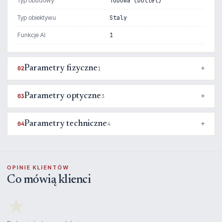
Typ obudowy
Tubowa (bullet)
Typ obiektywu
Staly
Funkcje AI
1
Parametry fizyczne
02
1
Parametry optyczne
03
3
Parametry techniczne
04
4
OPINIE KLIENTÓW
Co mówią klienci
★