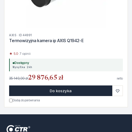
AXIS · ID 44991
Termowizyjna kamera ip AXIS Q1942-E
★ 5.0
· 7 opinii
Dostępny
Wysyłka 24h
29 876,65 zł
35 149,00 zł
netto
♡
Do koszyka
Dodaj do porównania