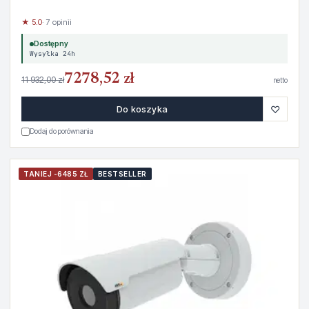
★ 5.0
· 7 opinii
Dostępny
Wysyłka 24h
7278,52 zł
11 932,00 zł
netto
♡
Do koszyka
Dodaj do porównania
TANIEJ -6485 ZŁ
BESTSELLER