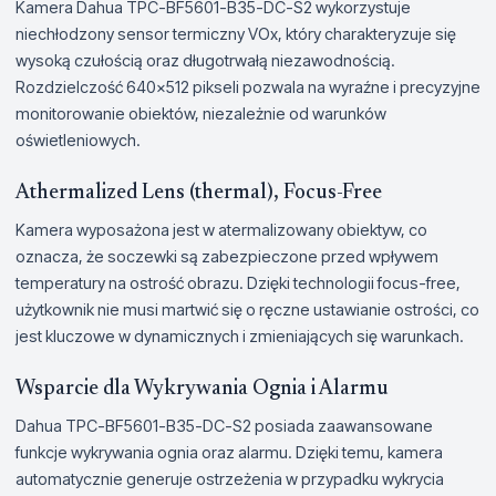
Kamera Dahua TPC-BF5601-B35-DC-S2 wykorzystuje
niechłodzony sensor termiczny VOx, który charakteryzuje się
wysoką czułością oraz długotrwałą niezawodnością.
Rozdzielczość 640x512 pikseli pozwala na wyraźne i precyzyjne
monitorowanie obiektów, niezależnie od warunków
oświetleniowych.
Athermalized Lens (thermal), Focus-Free
Kamera wyposażona jest w atermalizowany obiektyw, co
oznacza, że soczewki są zabezpieczone przed wpływem
temperatury na ostrość obrazu. Dzięki technologii focus-free,
użytkownik nie musi martwić się o ręczne ustawianie ostrości, co
jest kluczowe w dynamicznych i zmieniających się warunkach.
Wsparcie dla Wykrywania Ognia i Alarmu
Dahua TPC-BF5601-B35-DC-S2 posiada zaawansowane
funkcje wykrywania ognia oraz alarmu. Dzięki temu, kamera
automatycznie generuje ostrzeżenia w przypadku wykrycia