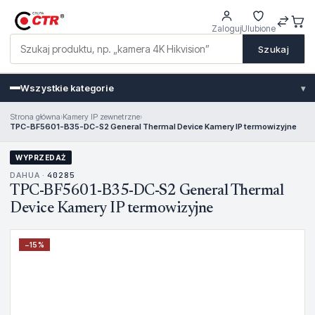
Zaloguj
Ulubione
Szukaj
Wszystkie kategorie
▾
Strona główna
›
Kamery IP zewnetrzne
›
TPC-BF5601-B35-DC-S2 General Thermal Device Kamery IP termowizyjne
WYPRZEDAŻ
DAHUA ·
40285
TPC-BF5601-B35-DC-S2 General Thermal
Device Kamery IP termowizyjne
−
15
%