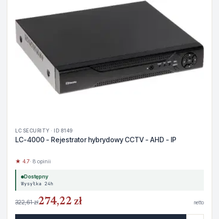
LC SECURITY · ID 8149
LC-4000 - Rejestrator hybrydowy CCTV - AHD - IP
★ 4.7
· 8 opinii
Dostępny
Wysyłka 24h
274,22 zł
322,61 zł
netto