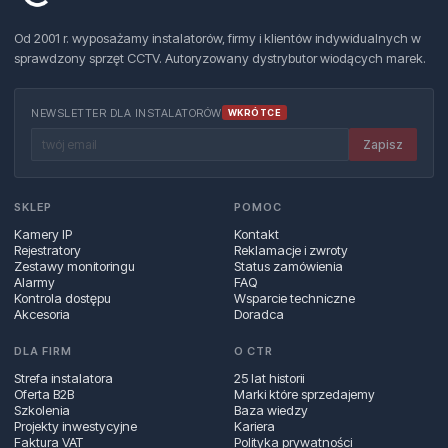
Od 2001 r. wyposażamy instalatorów, firmy i klientów indywidualnych w
sprawdzony sprzęt CCTV. Autoryzowany dystrybutor wiodących marek.
NEWSLETTER DLA INSTALATORÓW
WKRÓTCE
Zapisz
SKLEP
POMOC
Kamery IP
Kontakt
Rejestratory
Reklamacje i zwroty
Zestawy monitoringu
Status zamówienia
Alarmy
FAQ
Kontrola dostępu
Wsparcie techniczne
Akcesoria
Doradca
DLA FIRM
O CTR
Strefa instalatora
25 lat historii
Oferta B2B
Marki które sprzedajemy
Szkolenia
Baza wiedzy
Projekty inwestycyjne
Kariera
Faktura VAT
Polityka prywatności