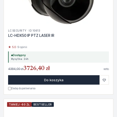
LC SECURITY · ID 10613
LC-HDX50 IP PTZ LASER IR
★ 5.0
· 9 opinii
Dostępny
Wysyłka 24h
3726,40 zł
4384,00 zł
netto
♡
Do koszyka
Dodaj do porównania
TANIEJ -60 ZŁ
BESTSELLER