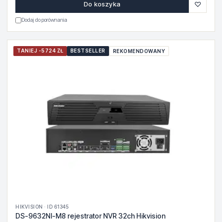
♡
Do koszyka
Dodaj do porównania
TANIEJ -5724 ZŁ
BESTSELLER
REKOMENDOWANY
HIKVISION · ID 61345
DS-9632NI-M8 rejestrator NVR 32ch Hikvision