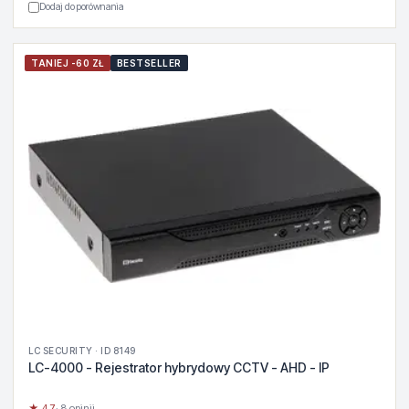
Dodaj do porównania
TANIEJ -60 ZŁ
BESTSELLER
LC SECURITY · ID 8149
LC-4000 - Rejestrator hybrydowy CCTV - AHD - IP
★ 4.7
· 8 opinii