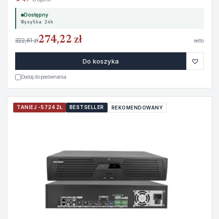
Dostępny
Wysyłka 24h
274,22 zł
322,61 zł
netto
♡
Do koszyka
Dodaj do porównania
TANIEJ -5724 ZŁ
BESTSELLER
REKOMENDOWANY