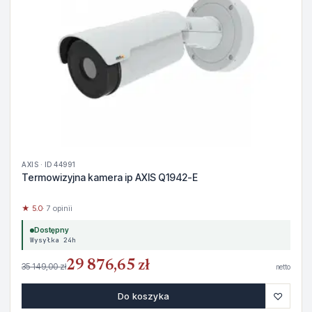
AXIS · ID 44991
Termowizyjna kamera ip AXIS Q1942-E
★ 5.0
· 7 opinii
Dostępny
Wysyłka 24h
29 876,65 zł
35 149,00 zł
netto
♡
Do koszyka