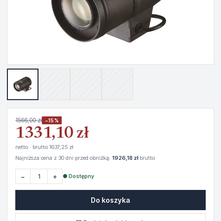
1566,00 zł
−15%
1331,10 zł
netto · brutto 1637,25 zł
Najniższa cena z 30 dni przed obniżką:
1926,18 zł
brutto
−
+
● Dostępny
Do koszyka