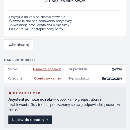
♡ Dodaj do ulubionych
◐
Wysyłka do 24h od skompletowania.
↻
Zwrot 14 dni bez podawania przyczyny
✓
Gwarancja producenta do 60 miesięcy
▢
Faktura VAT, dostępne ceny netto
⇄
Porównaj
DANE PRODUKTU
Marka
Hanwha Techwin
Nr produktu
26774
Kategoria
Obudowy kamer
Typ produktu
Detaliczny
◆ DORADCA CTR
Asystent pomoże od ręki
— dobór kamery, rejestratora i
okablowania. Gdy trzeba, przekażemy sprawę odpowiedniej osobie w
firmie.
Napisz do doradcy →