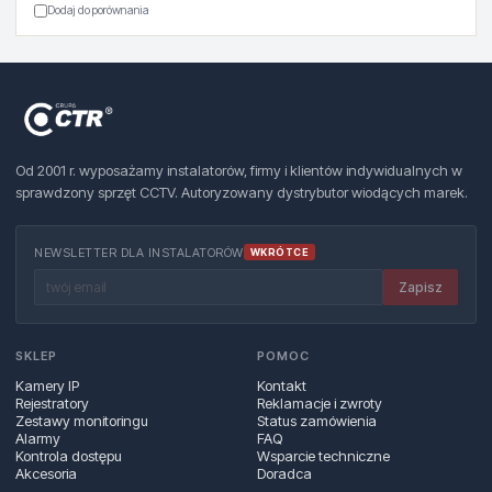
Dodaj do porównania
Od 2001 r. wyposażamy instalatorów, firmy i klientów indywidualnych w
sprawdzony sprzęt CCTV. Autoryzowany dystrybutor wiodących marek.
NEWSLETTER DLA INSTALATORÓW
WKRÓTCE
Zapisz
SKLEP
POMOC
Kamery IP
Kontakt
Rejestratory
Reklamacje i zwroty
Zestawy monitoringu
Status zamówienia
Alarmy
FAQ
Kontrola dostępu
Wsparcie techniczne
Akcesoria
Doradca