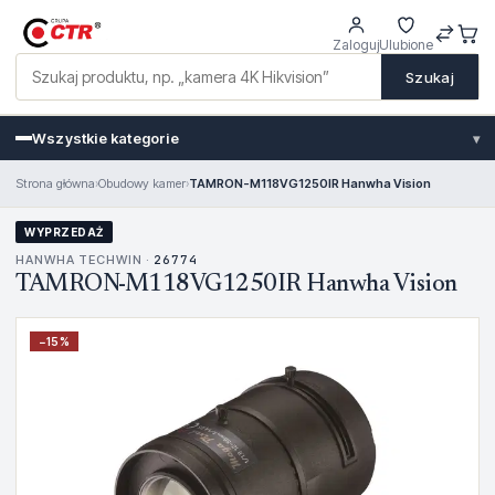
Zaloguj
Ulubione
Szukaj
Wszystkie kategorie
▾
Strona główna
›
Obudowy kamer
›
TAMRON-M118VG1250IR Hanwha Vision
WYPRZEDAŻ
HANWHA TECHWIN ·
26774
TAMRON-M118VG1250IR Hanwha Vision
−
15
%