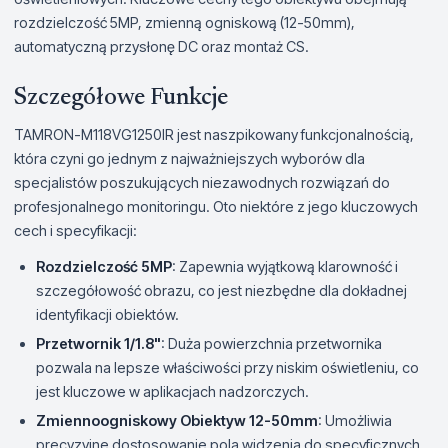
rozdzielczość 5MP, zmienną ogniskową (12-50mm),
automatyczną przysłonę DC oraz montaż CS.
Szczegółowe Funkcje
TAMRON-M118VG1250IR jest naszpikowany funkcjonalnością,
która czyni go jednym z najważniejszych wyborów dla
specjalistów poszukujących niezawodnych rozwiązań do
profesjonalnego monitoringu. Oto niektóre z jego kluczowych
cech i specyfikacji:
Rozdzielczość 5MP
: Zapewnia wyjątkową klarowność i
szczegółowość obrazu, co jest niezbędne dla dokładnej
identyfikacji obiektów.
Przetwornik 1/1.8"
: Duża powierzchnia przetwornika
pozwala na lepsze właściwości przy niskim oświetleniu, co
jest kluczowe w aplikacjach nadzorczych.
Zmiennoogniskowy Obiektyw 12-50mm
: Umożliwia
precyzyjne dostosowanie pola widzenia do specyficznych