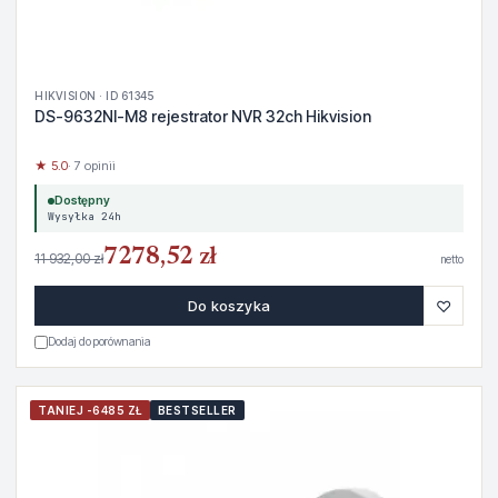
HIKVISION · ID 61345
DS-9632NI-M8 rejestrator NVR 32ch Hikvision
★ 5.0
· 7 opinii
Dostępny
Wysyłka 24h
7278,52 zł
11 932,00 zł
netto
♡
Do koszyka
Dodaj do porównania
TANIEJ -6485 ZŁ
BESTSELLER