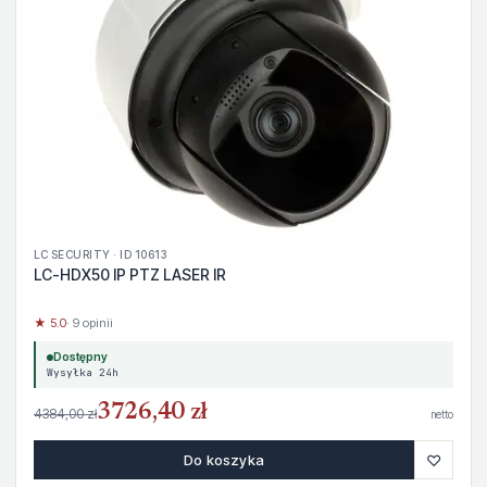
LC SECURITY · ID 10613
LC-HDX50 IP PTZ LASER IR
★ 5.0
· 9 opinii
Dostępny
Wysyłka 24h
3726,40 zł
4384,00 zł
netto
♡
Do koszyka