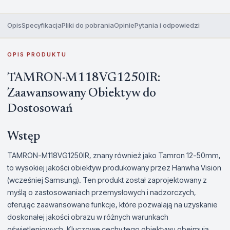
Opis
Specyfikacja
Pliki do pobrania
Opinie
Pytania i odpowiedzi
OPIS PRODUKTU
TAMRON-M118VG1250IR:
Zaawansowany Obiektyw do
Dostosowań
Wstęp
TAMRON-M118VG1250IR, znany również jako Tamron 12-50mm,
to wysokiej jakości obiektyw produkowany przez Hanwha Vision
(wcześniej Samsung). Ten produkt został zaprojektowany z
myślą o zastosowaniach przemysłowych i nadzorczych,
oferując zaawansowane funkcje, które pozwalają na uzyskanie
doskonałej jakości obrazu w różnych warunkach
oświetleniowych. Kluczowe cechy tego obiektywu obejmują