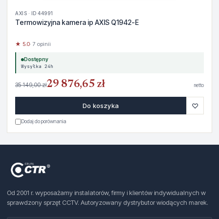
AXIS · ID 44991
Termowizyjna kamera ip AXIS Q1942-E
★ 5.0
· 7 opinii
Dostępny
Wysyłka 24h
29 876,65 zł
35 149,00 zł
netto
♡
Do koszyka
Dodaj do porównania
Od 2001 r. wyposażamy instalatorów, firmy i klientów indywidualnych w
sprawdzony sprzęt CCTV. Autoryzowany dystrybutor wiodących marek.