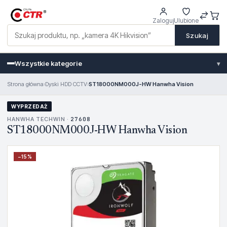
Zaloguj
Ulubione
Szukaj
Wszystkie kategorie
▾
Strona główna
›
Dyski HDD CCTV
›
ST18000NM000J-HW Hanwha Vision
WYPRZEDAŻ
HANWHA TECHWIN ·
27608
ST18000NM000J-HW Hanwha Vision
−
15
%