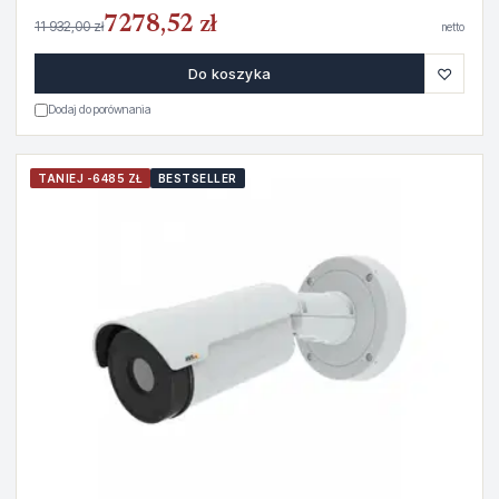
7278,52 zł
11 932,00 zł
netto
♡
Do koszyka
Dodaj do porównania
TANIEJ -6485 ZŁ
BESTSELLER