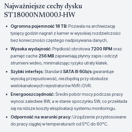
Najważniejsze cechy dysku
ST18000NM000J-HW
Ogromna pojemność 18 TB:
Pozwala na archiwizację
tysięcy godzin nagrań z kamer w wysokiej rozdzielczości
bez konieczności częstego nadpisywania danych.
Wysoka wydajność:
Prędkość obrotowa
7200 RPM
oraz
pamięć cache
256 MB
zapewniają płynny zapis i odczyt
strumieni wideo, minimalizując ryzyko utraty klatek.
Szybki interfejs:
Standard
SATA III 6Gb/s
gwarantuje
wysoką przepustowość, niezbędną przy obsłudze
wielokanałowych rejestratorów NVR i DVR.
Energooszczędność:
Średni pobór mocy podczas pracy
wynosi zaledwie 8W, a w stanie spoczynku 5W, co przekłada
się na niższe koszty eksploatacji systemu monitoringu.
Odporność na warunki pracy:
Urządzenie przystosowane
do pracy ciągłej w temperaturach od 5°C do 60°C.