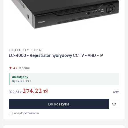
LC SECURITY · ID 8149
LC-4000 - Rejestrator hybrydowy CCTV - AHD - IP
★ 4.7
· 8 opinii
Dostępny
Wysyłka 24h
274,22 zł
322,61 zł
netto
♡
Do koszyka
Dodaj do porównania