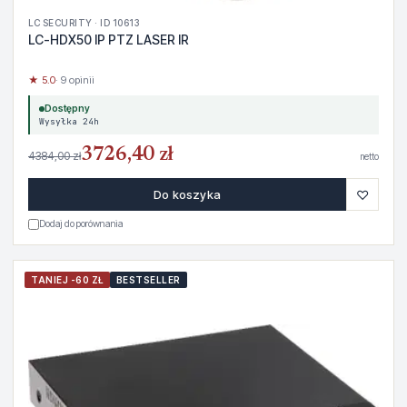
LC SECURITY · ID 10613
LC-HDX50 IP PTZ LASER IR
★ 5.0
· 9 opinii
Dostępny
Wysyłka 24h
3726,40 zł
4384,00 zł
netto
♡
Do koszyka
Dodaj do porównania
TANIEJ -60 ZŁ
BESTSELLER