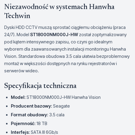
Niezawodność w systemach Hanwha
Techwin
Dyski HDD CCTV muszą sprostać ciągłemu obciążeniu (praca
24/7). Model
ST18000NM000J-HW
został zoptymalizowany
pod kątem intensywnego zapisu, co czyni go idealnym
wyborem dla zaawansowanych instalacji monitoringu Hanwha
Vision. Standardowa obudowa 3.5 cala ułatwia bezproblemowy
montaż w większości dostępnych na rynku rejestratorów i
serwerów wideo.
Specyfikacja techniczna
Model:
ST18000NM000J-HW Hanwha Vision
Producent bazowy:
Seagate
Format obudowy:
3.5 cala
Pojemność:
18 TB
Interfejs:
SATA III 6Gb/s