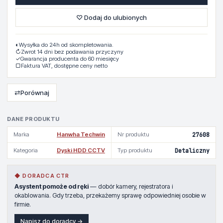
♡ Dodaj do ulubionych
◐
Wysyłka do 24h od skompletowania.
↻
Zwrot 14 dni bez podawania przyczyny
✓
Gwarancja producenta do 60 miesięcy
▢
Faktura VAT, dostępne ceny netto
⇄
Porównaj
DANE PRODUKTU
Marka
Hanwha Techwin
Nr produktu
27608
Kategoria
Dyski HDD CCTV
Typ produktu
Detaliczny
◆ DORADCA CTR
Asystent pomoże od ręki
— dobór kamery, rejestratora i
okablowania. Gdy trzeba, przekażemy sprawę odpowiedniej osobie w
firmie.
Napisz do doradcy →