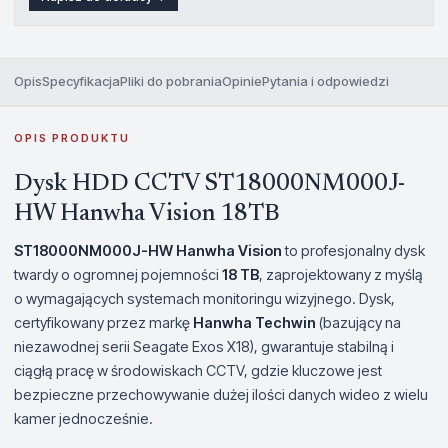
Opis
Specyfikacja
Pliki do pobrania
Opinie
Pytania i odpowiedzi
OPIS PRODUKTU
Dysk HDD CCTV ST18000NM000J-
HW Hanwha Vision 18TB
ST18000NM000J-HW Hanwha Vision
to profesjonalny dysk
twardy o ogromnej pojemności
18 TB
, zaprojektowany z myślą
o wymagających systemach monitoringu wizyjnego. Dysk,
certyfikowany przez markę
Hanwha Techwin
(bazujący na
niezawodnej serii Seagate Exos X18), gwarantuje stabilną i
ciągłą pracę w środowiskach CCTV, gdzie kluczowe jest
bezpieczne przechowywanie dużej ilości danych wideo z wielu
kamer jednocześnie.