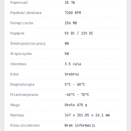
Pojemność
18 TB
Prędkość obrotowa
7200 RPM
Pamięć cache
256 MB
Napięcie
5V DC / 12V DC
Średni podczas pracy
8W
W spoczynku
5W
Obudowa
3.5 cala
Kolor
Srebrny
Eksploatacyjna
5°C - 60°C
Przechowywania
-40°C - 70°C
Waga
Około 670 g
Wymiary
147 x 101.85 x 26.1 mm
Klasa szczelności
Brak informacji