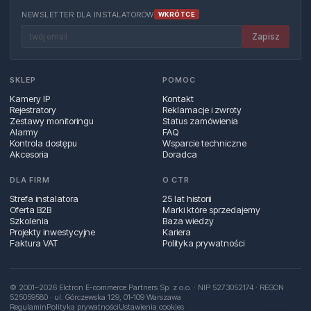
NEWSLETTER DLA INSTALATORÓW
WKRÓTCE
Zapisz
SKLEP
POMOC
Kamery IP
Kontakt
Rejestratory
Reklamacje i zwroty
Zestawy monitoringu
Status zamówienia
Alarmy
FAQ
Kontrola dostępu
Wsparcie techniczne
Akcesoria
Doradca
DLA FIRM
O CTR
Strefa instalatora
25 lat historii
Oferta B2B
Marki które sprzedajemy
Szkolenia
Baza wiedzy
Projekty inwestycyjne
Kariera
Faktura VAT
Polityka prywatności
© 2001–2026 Elctron E-commerce Partners Sp. z o.o. · NIP 5273052174 · REGON
525059580 · ul. Górczewska 129, 01‑109 Warszawa
Regulamin
Polityka prywatności
Ustawienia cookies