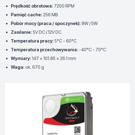
Prędkość obrotowa:
7200 RPM
Pamięć cache:
256 MB
Pobór mocy (praca / spoczynek):
8W / 5W
Zasilanie:
5V DC / 12V DC
Temperatura pracy:
5°C - 60°C
Temperatura przechowywania:
-40°C - 70°C
Wymiary:
147 x 101.85 x 26.1 mm
Waga:
ok. 670 g