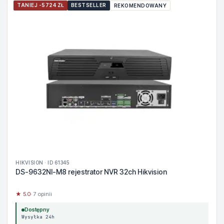
TANIEJ -5724 ZŁ
BESTSELLER
REKOMENDOWANY
HIKVISION · ID 61345
DS-9632NI-M8 rejestrator NVR 32ch Hikvision
★ 5.0
· 7 opinii
Dostępny
Wysyłka 24h