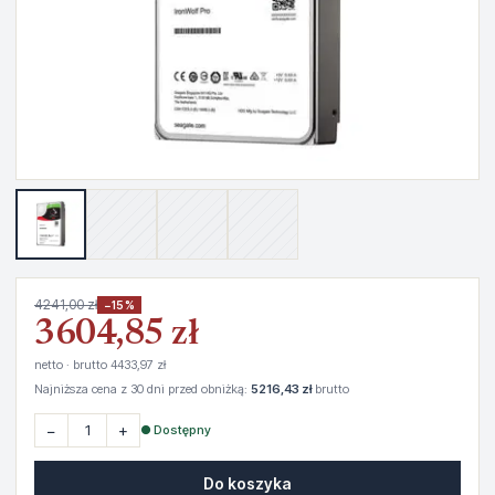
4241,00 zł
−15%
3604,85 zł
netto · brutto 4433,97 zł
Najniższa cena z 30 dni przed obniżką:
5216,43 zł
brutto
−
+
● Dostępny
Do koszyka