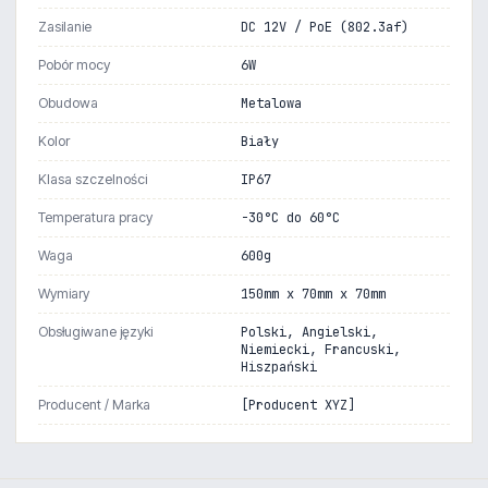
Zasilanie
DC 12V / PoE (802.3af)
Pobór mocy
6W
Obudowa
Metalowa
Kolor
Biały
Klasa szczelności
IP67
Temperatura pracy
-30°C do 60°C
Waga
600g
Wymiary
150mm x 70mm x 70mm
Obsługiwane języki
Polski, Angielski,
Niemiecki, Francuski,
Hiszpański
Producent / Marka
[Producent XYZ]