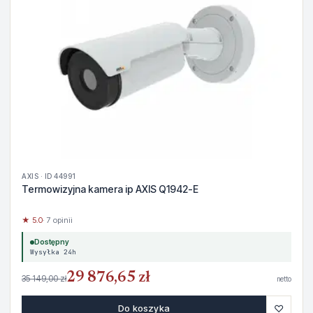
AXIS · ID 44991
Termowizyjna kamera ip AXIS Q1942-E
★ 5.0
· 7 opinii
Dostępny
Wysyłka 24h
29 876,65 zł
35 149,00 zł
netto
♡
Do koszyka