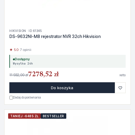
HIKVISION · ID 61345
DS-9632NI-M8 rejestrator NVR 32ch Hikvision
★ 5.0
· 7 opinii
Dostępny
Wysyłka 24h
7278,52 zł
11 932,00 zł
netto
♡
Do koszyka
Dodaj do porównania
TANIEJ -6485 ZŁ
BESTSELLER