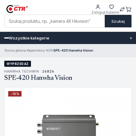
Zaloguj
Ulubione
Szukaj
Wszystkie kategorie
▾
Strona główna
›
Rejestratory NVR
›
SPE-420 Hanwha Vision
WYPRZEDAŻ
HANWHA TECHWIN ·
26826
SPE-420 Hanwha Vision
−
15
%