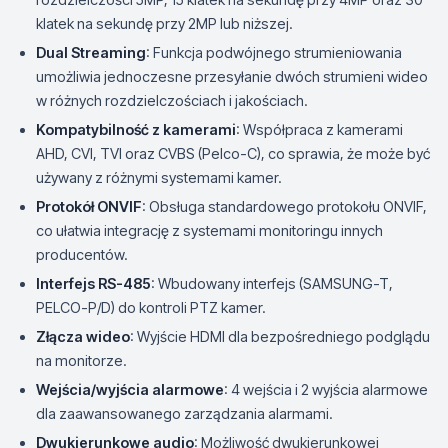
klatek na sekundę przy 2MP lub niższej.
Dual Streaming
: Funkcja podwójnego strumieniowania
umożliwia jednoczesne przesyłanie dwóch strumieni wideo
w różnych rozdzielczościach i jakościach.
Kompatybilność z kamerami
: Współpraca z kamerami
AHD, CVI, TVI oraz CVBS (Pelco-C), co sprawia, że może być
używany z różnymi systemami kamer.
Protokół ONVIF
: Obsługa standardowego protokołu ONVIF,
co ułatwia integrację z systemami monitoringu innych
producentów.
Interfejs RS-485
: Wbudowany interfejs (SAMSUNG-T,
PELCO-P/D) do kontroli PTZ kamer.
Złącza wideo
: Wyjście HDMI dla bezpośredniego podglądu
na monitorze.
Wejścia/wyjścia alarmowe
: 4 wejścia i 2 wyjścia alarmowe
dla zaawansowanego zarządzania alarmami.
Dwukierunkowe audio
: Możliwość dwukierunkowej