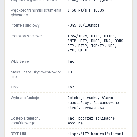
Prędkość transmisji strumienia
1-30 kl/s @ 1080p
głównego
Interfejs sieciowy
RJ45 10/100Mbps
Protokoły sieciowe
IPv4/IPv6, HTTP, HTTPS,
SMTP, FTP, DHCP, DNS, DDNS,
RTP, RTSP, TCP/IP, UDP,
NTP, UPnP
WEB Server
Tak
Maks. liczba użytkowników on-
10
line
ONVIF
Tak
Wybrane funkcje
Detekcja ruchu, Alarm
sabotażowy, Zaawansowane
strefy prywatności
Dostęp z telefonu
Tak, poprzez aplikację
komórkowego
mobilną
RTSP URL
rtsp://[IP-kamera]/stream1