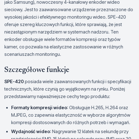
jako Samsung), nowoczesny 4-kanałowy enkoder wideo
sieciowy. Jest to zaawansowane urządzenie przeznaczone do
wysokiej jakości i efektywnego monitoringu wideo. SPE-420
oferuje szereg kluczowych funkcji, które sprawiają, że jest
niezastąpionym narzędziem w systemach nadzoru. Ten
enkoder obsługuje wiele formatów kompresji oraz typów
kamer, co pozwala na elastyczne zastosowanie w różnych
scenariuszach monitoringu.
Szczegółowe funkcje
SPE-420
posiada wiele zaawansowanych funkcji i specyfikacji
technicznych, które czynią go wyjątkowym na rynku. Poniżej
przedstawiamy najważniejsze cechy tego produktu:
Formaty kompresji wideo
: Obsługuje H.265, H.264 oraz
MJPEG, co zapewnia elastyczność w wyborze algorytmów
kompresji dostosowanych do różnych potrzeb i wymagań.
Wydajność wideo
: Nagrywanie 12 klatek na sekundę przy
rozdzielczości 5MP, 15 klatek na sekundę przy 4MP oraz 30