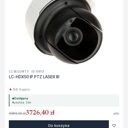
LC SECURITY · ID 10613
LC-HDX50 IP PTZ LASER IR
★ 5.0
· 9 opinii
Dostępny
Wysyłka 24h
3726,40 zł
4384,00 zł
netto
♡
Do koszyka