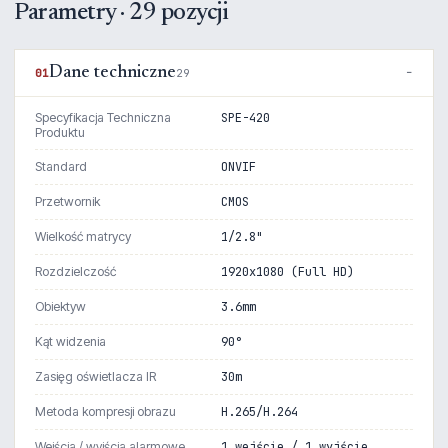
Parametry · 29 pozycji
Dane techniczne
01
29
Specyfikacja Techniczna
SPE-420
Produktu
Standard
ONVIF
Przetwornik
CMOS
Wielkość matrycy
1/2.8"
Rozdzielczość
1920x1080 (Full HD)
Obiektyw
3.6mm
Kąt widzenia
90°
Zasięg oświetlacza IR
30m
Metoda kompresji obrazu
H.265/H.264
Wejścia / wyjścia alarmowe
1 wejście / 1 wyjście