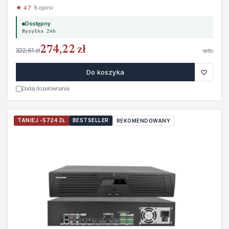
★ 4.7
· 8 opinii
Dostępny
Wysyłka 24h
274,22 zł
322,61 zł
netto
♡
Do koszyka
Dodaj do porównania
TANIEJ -5724 ZŁ
BESTSELLER
REKOMENDOWANY