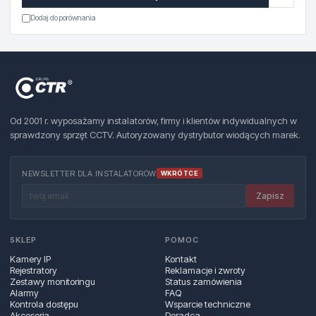
Dodaj do porównania
Od 2001 r. wyposażamy instalatorów, firmy i klientów indywidualnych w
sprawdzony sprzęt CCTV. Autoryzowany dystrybutor wiodących marek.
NEWSLETTER DLA INSTALATORÓW
WKRÓTCE
Zapisz
SKLEP
POMOC
Kamery IP
Kontakt
Rejestratory
Reklamacje i zwroty
Zestawy monitoringu
Status zamówienia
Alarmy
FAQ
Kontrola dostępu
Wsparcie techniczne
Akcesoria
Doradca