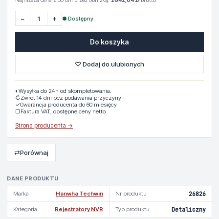
Najniższa cena z 30 dni przed obniżką:
2642,04 zł
brutto
−
+
● Dostępny
Do koszyka
♡ Dodaj do ulubionych
◐
Wysyłka do 24h od skompletowania.
↻
Zwrot 14 dni bez podawania przyczyny
✓
Gwarancja producenta do 60 miesięcy
▢
Faktura VAT, dostępne ceny netto
Strona producenta →
⇄
Porównaj
DANE PRODUKTU
Marka
Hanwha Techwin
Nr produktu
26826
Kategoria
Rejestratory NVR
Typ produktu
Detaliczny