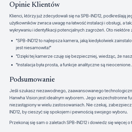
Opinie Klientów
Klienci, którzy już zdecydowali się na SPB-IND12, podkreślają 
użytkowników zwraca uwagę na łatwość instalacji i obsługi, a ta
wykrywaniu i identyfikacji potencjalnych zagrożeń. Oto niektóre z 
"SPB-IND12 to najlepsza kamera, jaką kiedykolwiek zainst
jest niesamowita!"
"Dzięki tej kamerze czuję się bezpieczniej, wiedząc, że nasz
"Instalacja była prosta, a funkcje analityczne są nieocenio
Podsumowanie
Jeśli szukasz niezawodnego, zaawansowanego technologiczni
Hanwha Vision jest idealnym wyborem. Jego wszechstronne funk
niezastąpiony w wielu zastosowaniach. Nie czekaj, zabezpiecz s
IND12, by cieszyć się spokojem i pewnością swojego wyboru.
Przekonaj się sam o zaletach SPB-IND12 i dowiedz się więcej o