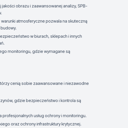
ej jakości obrazu i zaawansowanej analizy, SPB-
w.
a warunki atmosferyczne pozwala na skuteczną
y budowy.
bezpieczeństwo w biurach, sklepach i innych
ań.
kiego monitoringu, gdzie wymagane są
którzy cenią sobie zaawansowane i niezawodne
gazynów, gdzie bezpieczeństwo i kontrola są
 profesjonalnych usług ochrony i monitoringu.
iego oraz ochrony infrastruktury krytycznej.