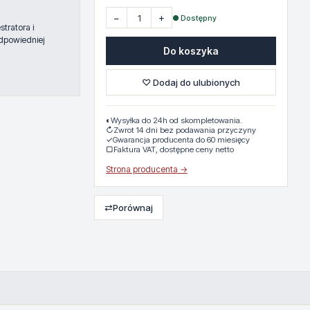
−
+
● Dostępny
tratora i
dpowiedniej
Do koszyka
♡ Dodaj do ulubionych
◐
Wysyłka do 24h od skompletowania.
↻
Zwrot 14 dni bez podawania przyczyny
✓
Gwarancja producenta do 60 miesięcy
▢
Faktura VAT, dostępne ceny netto
Strona producenta →
⇄
Porównaj