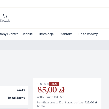
j
Koszyk
ny i kontrola dostepu
Cenniki
Instalacje
Kontakt
Baza wiedzy
100,00 zł
−15%
85,00 zł
24417
netto · brutto 104,55 zł
Detaliczny
Najniższa cena z 30 dni przed obniżką:
123,00 zł
brutto