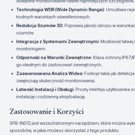
dokładne monitorowanie nawet najmniejszych szczegółów.
Technologia WDR (Wide Dynamic Range)
: Umożliwia re
trudnych warunkach oświetleniowych.
Redukcja Szumów 3D
: Poprawia jakość obrazu w warunka
szumów.
Integracja z Systemami Zewnętrznymi
: Możliwość łatwej
monitoringiem.
Odporność na Warunki Zewnętrzne
: Klasa ochrony IP67/
go idealnym do zastosowań zewnętrznych.
Zaawansowana Analiza Wideo
: Funkcje takie jak detekcj
zwiększają skuteczność monitorowania.
Łatwość Instalacji i Obsługi
: Prosty interfejs użytkownika
instalację i codzienną eksploatację.
Zastosowanie i Korzyści
SPB-IND12 jest wszechstronnym narzędziem, które można wykor
sposobów, w jakie możesz skorzystać z tego produktu: