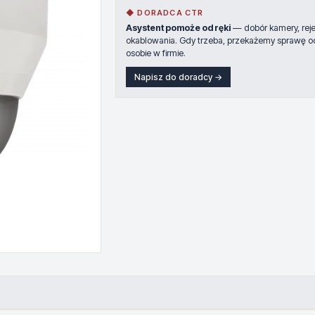
◆ DORADCA CTR
Asystent pomoże od ręki
— dobór kamery, rejes
okablowania. Gdy trzeba, przekażemy sprawę o
osobie w firmie.
Napisz do doradcy →