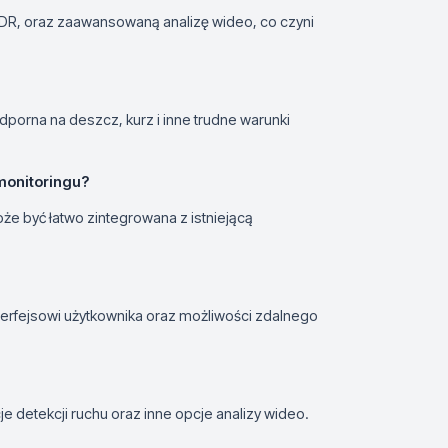
DR, oraz zaawansowaną analizę wideo, co czyni
dporna na deszcz, kurz i inne trudne warunki
monitoringu?
że być łatwo zintegrowana z istniejącą
nterfejsowi użytkownika oraz możliwości zdalnego
detekcji ruchu oraz inne opcje analizy wideo.