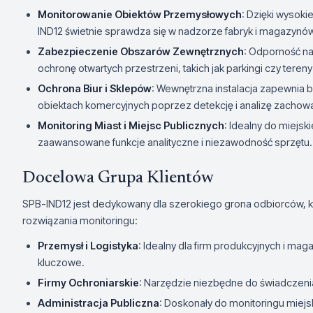
Monitorowanie Obiektów Przemysłowych
: Dzięki wysoki
IND12 świetnie sprawdza się w nadzorze fabryk i magazynó
Zabezpieczenie Obszarów Zewnętrznych
: Odporność n
ochronę otwartych przestrzeni, takich jak parkingi czy teren
Ochrona Biur i Sklepów
: Wewnętrzna instalacja zapewnia 
obiektach komercyjnych poprzez detekcję i analizę zachow
Monitoring Miast i Miejsc Publicznych
: Idealny do miejs
zaawansowane funkcje analityczne i niezawodność sprzętu.
Docelowa Grupa Klientów
SPB-IND12 jest dedykowany dla szerokiego grona odbiorców, 
rozwiązania monitoringu:
Przemysł i Logistyka
: Idealny dla firm produkcyjnych i ma
kluczowe.
Firmy Ochroniarskie
: Narzędzie niezbędne do świadczenia
Administracja Publiczna
: Doskonały do monitoringu miejsk