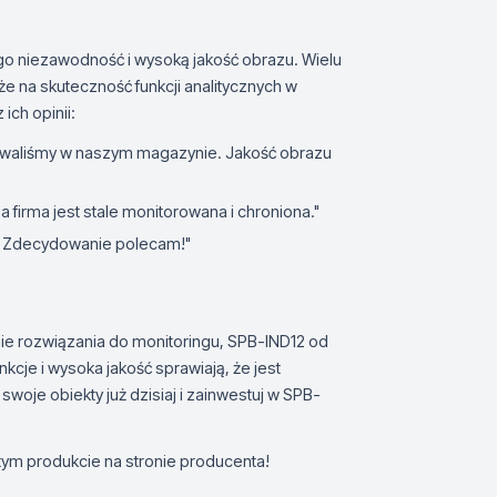
jego niezawodność i wysoką jakość obrazu. Wielu
kże na skuteczność funkcji analitycznych w
ich opinii:
alowaliśmy w naszym magazynie. Jakość obrazu
a firma jest stale monitorowana i chroniona."
ne. Zdecydowanie polecam!"
e rozwiązania do monitoringu, SPB-IND12 od
cje i wysoka jakość sprawiają, że jest
woje obiekty już dzisiaj i zainwestuj w SPB-
 tym produkcie na stronie producenta!