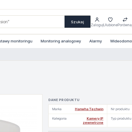
Szukaj
Zaloguj
Ulubione
Porówna
stawy monitoringu
Monitoring analogowy
Alarmy
Wideodomofo
DANE PRODUKTU
Marka
Hanwha Techwin
Nr produktu
Kategoria
Kamery IP
Typ produktu
zewnetrzne