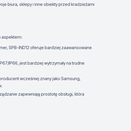
je biura, sklepy i inne obiekty przed kradzieżami
ym aspektem:
amer, SPB-IND12 oferuje bardziej zaawansowane
 IP67/IP66, jest bardziej wytrzymały na trudne
producent wcześniej znany jako Samsung,
w.
zarządzanie zapewniają prostotę obsługi, która