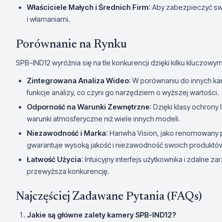
Właściciele Małych i Średnich Firm
: Aby zabezpieczyć swo
i włamaniami.
Porównanie na Rynku
SPB-IND12 wyróżnia się na tle konkurencji dzięki kilku kluczow
Zintegrowana Analiza Wideo
: W porównaniu do innych k
funkcje analizy, co czyni go narzędziem o wyższej wartości.
Odporność na Warunki Zewnętrzne
: Dzięki klasy ochrony
warunki atmosferyczne niż wiele innych modeli.
Niezawodność i Marka
: Hanwha Vision, jako renomowany 
gwarantuje wysoką jakość i niezawodność swoich produktó
Łatwość Użycia
: Intuicyjny interfejs użytkownika i zdalne 
przewyższa konkurencję.
Najczęściej Zadawane Pytania (FAQs)
Jakie są główne zalety kamery SPB-IND12?