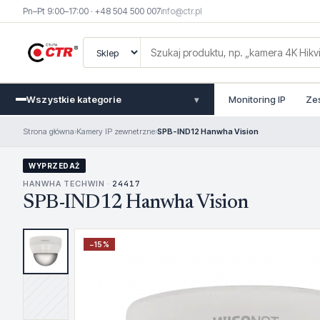
Pn–Pt 9:00–17:00 · +48 504 500 007
info@ctr.pl
Wszystkie kategorie
Monitoring IP
Ze
▾
Strona główna
›
Kamery IP zewnetrzne
›
SPB-IND12 Hanwha Vision
WYPRZEDAŻ
HANWHA TECHWIN ·
24417
SPB-IND12 Hanwha Vision
−
15
%