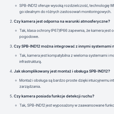
SPB-IND12 oferuje wysoką rozdzielczość, technologię W
go idealnym do różnych zastosowań monitoringowych.
Czy kamera jest odporna na warunki atmosferyczne?
Tak, klasa ochrony IP67/IP66 zapewnia, że kamera jest o
pogodowe.
Czy SPB-IND12 można integrować z innymi systemami 
Tak, kamera jest kompatybilna z wieloma systemami i mo
infrastrukturą.
Jak skomplikowany jest montaż i obsługa SPB-IND12?
Montaż i obsługa są bardzo proste dzięki intuicyjnemu i
zarządzania.
Czy kamera posiada funkcje detekcji ruchu?
Tak, SPB-IND12 jest wyposażony w zaawansowane funkcje 