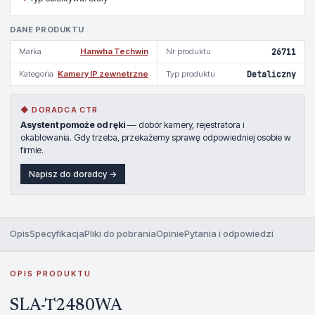
DANE PRODUKTU
Marka
Hanwha Techwin
Nr produktu
26711
Kategoria
Kamery IP zewnetrzne
Typ produktu
Detaliczny
◆ DORADCA CTR
Asystent pomoże od ręki
— dobór kamery, rejestratora i
okablowania. Gdy trzeba, przekażemy sprawę odpowiedniej osobie w
firmie.
Napisz do doradcy →
Opis
Specyfikacja
Pliki do pobrania
Opinie
Pytania i odpowiedzi
OPIS PRODUKTU
SLA-T2480WA