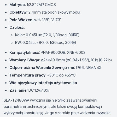
Matryca
: 1/2.8" 2MP CMOS
Obiektyw
: 2.4mm stałoogniskowy moduł
Pole Widzenia
: H: 138˚, V: 73˚
Czułość
:
Kolor: 0.045Lux (F2.0, 1/30sec, 30IRE)
BW: 0.045Lux (F2.0, 1/30sec, 30IRE)
Kompatybilność
: PNM-9000QB, XNB-6002
Wymiary i Waga
: ø24x49.8mm (ø0.94x1.96"), 101g (0.22lb)
Odporność na Warunki Zewnętrzne
: IP66, NEMA 4X
Temperatura pracy
: -30°C do +55°C
Wielojęzykowy interfejs użytkownika
Zasilanie
: DC 12V±10%
SLA-T2480WA wyróżnia się nie tylko zaawansowanymi
parametrami technicznymi, ale także swoją kompaktową i
wytrzymałą konstrukcją. Jego szerokie pole widzenia i wysoka