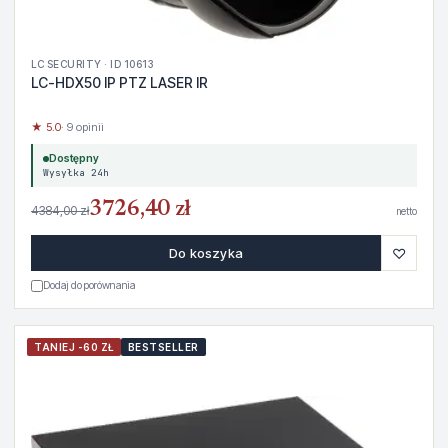
LC SECURITY · ID 10613
LC-HDX50 IP PTZ LASER IR
★ 5.0
· 9 opinii
Dostępny
Wysyłka 24h
3726,40 zł
4384,00 zł
netto
♡
Do koszyka
Dodaj do porównania
TANIEJ -60 ZŁ
BESTSELLER