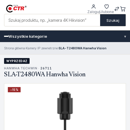
Zaloguj
Ulubione
Szukaj
Wszystkie kategorie
▾
Strona główna
›
Kamery IP zewnetrzne
›
SLA-T2480WA Hanwha Vision
WYPRZEDAŻ
HANWHA TECHWIN ·
26711
SLA-T2480WA Hanwha Vision
−
15
%