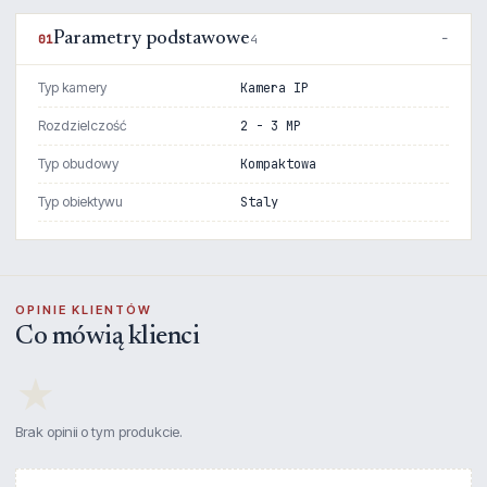
Parametry podstawowe
01
4
Typ kamery
Kamera IP
Rozdzielczość
2 - 3 MP
Typ obudowy
Kompaktowa
Typ obiektywu
Staly
OPINIE KLIENTÓW
Co mówią klienci
★
Brak opinii o tym produkcie.