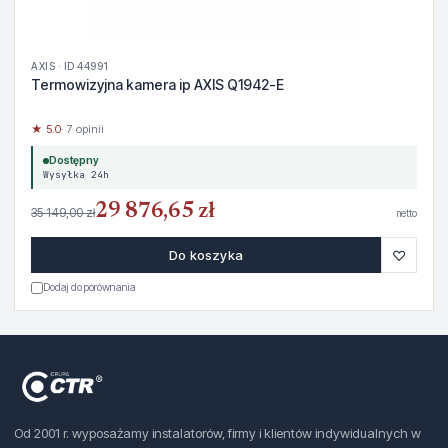
AXIS · ID 44991
Termowizyjna kamera ip AXIS Q1942-E
★ 5.0
· 7 opinii
Dostępny
Wysyłka 24h
29 876,65 zł
35 149,00 zł
netto
♡
Do koszyka
Dodaj do porównania
Od 2001 r. wyposażamy instalatorów, firmy i klientów indywidualnych w