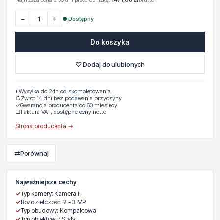
Najniższa cena z 30 dni przed obniżką:
1471,08 zł
brutto
−
+
● Dostępny
Do koszyka
♡ Dodaj do ulubionych
◐
Wysyłka do 24h od skompletowania.
↻
Zwrot 14 dni bez podawania przyczyny
✓
Gwarancja producenta do 60 miesięcy
▢
Faktura VAT, dostępne ceny netto
Strona producenta →
⇄
Porównaj
Najważniejsze cechy
✓
Typ kamery: Kamera IP
✓
Rozdzielczość: 2 - 3 MP
✓
Typ obudowy: Kompaktowa
✓
Typ obiektywu: Staly