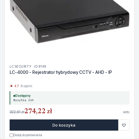
LC SECURITY · ID 8149
LC-4000 - Rejestrator hybrydowy CCTV - AHD - IP
★ 4.7
· 8 opinii
Dostępny
Wysyłka 24h
274,22 zł
322,61 zł
netto
♡
Do koszyka
Dodaj do porównania