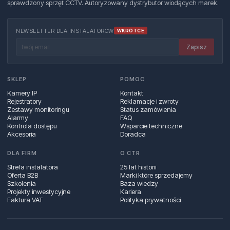
sprawdzony sprzęt CCTV. Autoryzowany dystrybutor wiodących marek.
NEWSLETTER DLA INSTALATORÓW
WKRÓTCE
Zapisz
SKLEP
POMOC
Kamery IP
Kontakt
Rejestratory
Reklamacje i zwroty
Zestawy monitoringu
Status zamówienia
Alarmy
FAQ
Kontrola dostępu
Wsparcie techniczne
Akcesoria
Doradca
DLA FIRM
O CTR
Strefa instalatora
25 lat historii
Oferta B2B
Marki które sprzedajemy
Szkolenia
Baza wiedzy
Projekty inwestycyjne
Kariera
Faktura VAT
Polityka prywatności