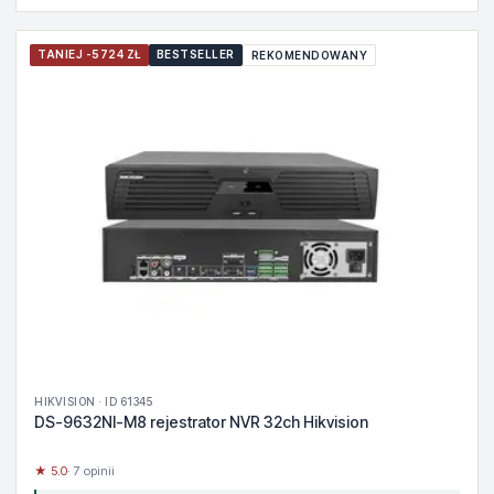
TANIEJ -5724 ZŁ
BESTSELLER
REKOMENDOWANY
HIKVISION · ID 61345
DS-9632NI-M8 rejestrator NVR 32ch Hikvision
★ 5.0
· 7 opinii