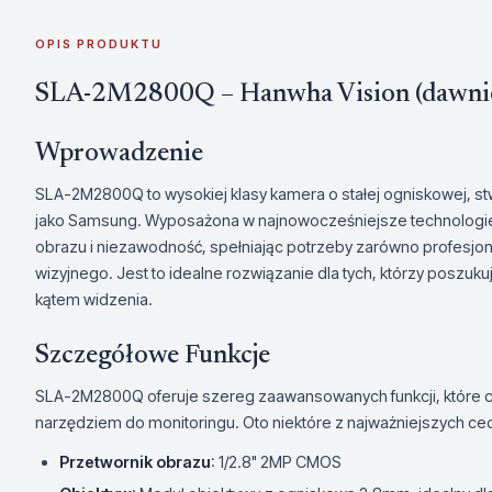
OPIS PRODUKTU
SLA-2M2800Q – Hanwha Vision (dawnie
Wprowadzenie
SLA-2M2800Q to wysokiej klasy kamera o stałej ogniskowej, s
jako Samsung. Wyposażona w najnowocześniejsze technologi
obrazu i niezawodność, spełniając potrzeby zarówno profesjona
wizyjnego. Jest to idealne rozwiązanie dla tych, którzy poszuku
kątem widzenia.
Szczegółowe Funkcje
SLA-2M2800Q oferuje szereg zaawansowanych funkcji, które 
narzędziem do monitoringu. Oto niektóre z najważniejszych ce
Przetwornik obrazu
: 1/2.8" 2MP CMOS