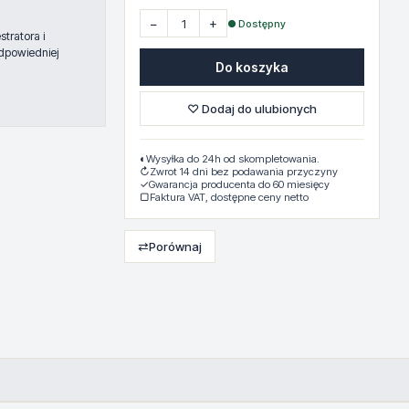
−
+
● Dostępny
tratora i
dpowiedniej
Do koszyka
♡ Dodaj do ulubionych
◐
Wysyłka do 24h od skompletowania.
↻
Zwrot 14 dni bez podawania przyczyny
✓
Gwarancja producenta do 60 miesięcy
▢
Faktura VAT, dostępne ceny netto
⇄
Porównaj