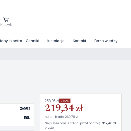
j
Koszyk
ny i kontrola dostepu
Cenniki
Instalacje
Kontakt
Baza wiedzy
258,05 zł
−15%
219,34 zł
26503
netto · brutto 269,79 zł
EOL
Najniższa cena z 30 dni przed obniżką:
317,40 zł
brutto