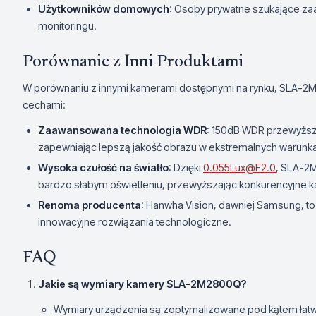
Użytkowników domowych
: Osoby prywatne szukające za
monitoringu.
Porównanie z Inni Produktami
W porównaniu z innymi kamerami dostępnymi na rynku, SLA-2M
cechami:
Zaawansowana technologia WDR
: 150dB WDR przewyższ
zapewniając lepszą jakość obrazu w ekstremalnych warunk
Wysoka czułość na światło
: Dzięki
0.055Lux@F2.0
, SLA-2M
bardzo słabym oświetleniu, przewyższając konkurencyjne k
Renoma producenta
: Hanwha Vision, dawniej Samsung, t
innowacyjne rozwiązania technologiczne.
FAQ
Jakie są wymiary kamery SLA-2M2800Q?
Wymiary urządzenia są zoptymalizowane pod kątem łatwej 