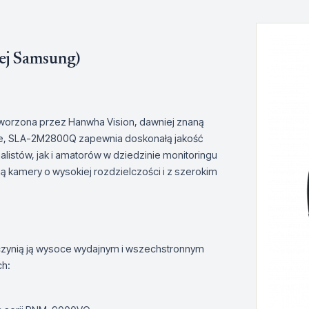
j Samsung)
tworzona przez Hanwha Vision, dawniej znaną
e, SLA-2M2800Q zapewnia doskonałą jakość
listów, jak i amatorów w dziedzinie monitoringu
ją kamery o wysokiej rozdzielczości i z szerokim
czynią ją wysoce wydajnym i wszechstronnym
ch: