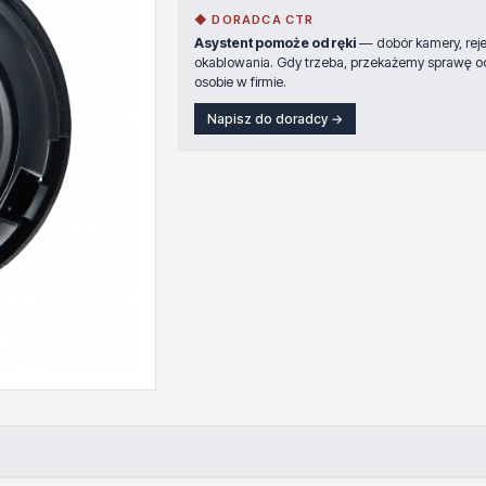
◆ DORADCA CTR
Asystent pomoże od ręki
— dobór kamery, rejes
okablowania. Gdy trzeba, przekażemy sprawę o
osobie w firmie.
Napisz do doradcy →