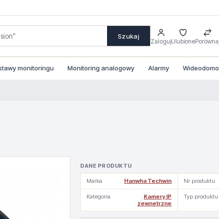
Szukaj
Zaloguj
Ulubione
Porówna
stawy monitoringu
Monitoring analogowy
Alarmy
Wideodomofo
DANE PRODUKTU
Marka
Hanwha Techwin
Nr produktu
Kategoria
Kamery IP
Typ produktu
zewnetrzne