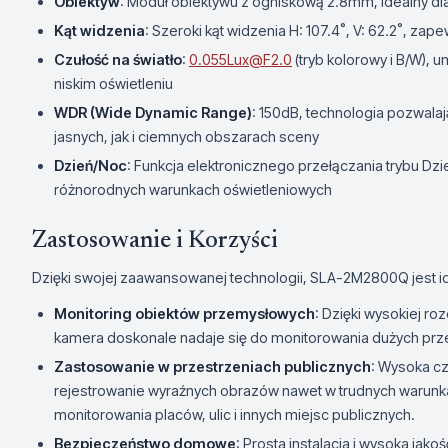
Obiektyw
: Moduł obiektywu z ogniskową 2.8mm, idealny d
Kąt widzenia
: Szeroki kąt widzenia H: 107.4˚, V: 62.2˚, za
Czułość na światło
:
0.055Lux@F2.0
(tryb kolorowy i B/W),
niskim oświetleniu
WDR (Wide Dynamic Range)
: 150dB, technologia pozwal
jasnych, jak i ciemnych obszarach sceny
Dzień/Noc
: Funkcja elektronicznego przełączania trybu Dz
różnorodnych warunkach oświetleniowych
Zastosowanie i Korzyści
Dzięki swojej zaawansowanej technologii, SLA-2M2800Q jest i
Monitoring obiektów przemysłowych
: Dzięki wysokiej ro
kamera doskonale nadaje się do monitorowania dużych prz
Zastosowanie w przestrzeniach publicznych
: Wysoka cz
rejestrowanie wyraźnych obrazów nawet w trudnych warunka
monitorowania placów, ulic i innych miejsc publicznych.
Bezpieczeństwo domowe
: Prosta instalacja i wysoka ja