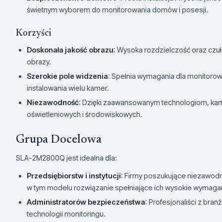
świetnym wyborem do monitorowania domów i posesji.
Korzyści
Doskonała jakość obrazu
: Wysoka rozdzielczość oraz czu
obrazy.
Szerokie pole widzenia
: Spełnia wymagania dla monitorow
instalowania wielu kamer.
Niezawodność
: Dzięki zaawansowanym technologiom, kam
oświetleniowych i środowiskowych.
Grupa Docelowa
SLA-2M2800Q jest idealna dla:
Przedsiębiorstw i instytucji
: Firmy poszukujące niezawod
w tym modelu rozwiązanie spełniające ich wysokie wymagan
Administratorów bezpieczeństwa
: Profesjonaliści z br
technologii monitoringu.