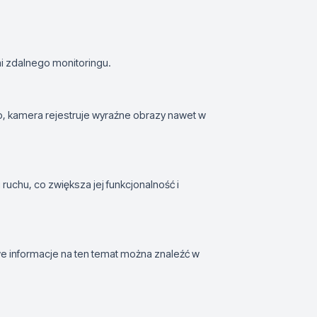
 zdalnego monitoringu.
tło, kamera rejestruje wyraźne obrazy nawet w
chu, co zwiększa jej funkcjonalność i
e informacje na ten temat można znaleźć w