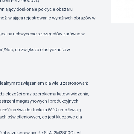
la serii PNM-9000VQ
pewniający doskonałe pokrycie obszaru
 umożliwiająca rejestrowanie wyraźnych obrazów w
ająca na uchwycenie szczegółów zarówno w
ień/Noc, co zwiększa elastyczność w
dealnym rozwiązaniem dla wielu zastosowań:
zdzielczości oraz szerokiemu kątowi widzenia,
estrzeni magazynowych i produkcyjnych.
ułość na światło i funkcja WDR umożliwiają
ch oświetleniowych, co jest kluczowe dla
kość obrazu sprawiają, że SLA-2M2800Q jest