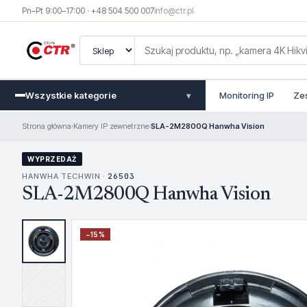
Pn–Pt 9:00–17:00 · +48 504 500 007
info@ctr.pl
Wszystkie kategorie
Monitoring IP
Ze
▾
Strona główna
›
Kamery IP zewnetrzne
›
SLA-2M2800Q Hanwha Vision
WYPRZEDAŻ
HANWHA TECHWIN ·
26503
SLA-2M2800Q Hanwha Vision
−
15
%