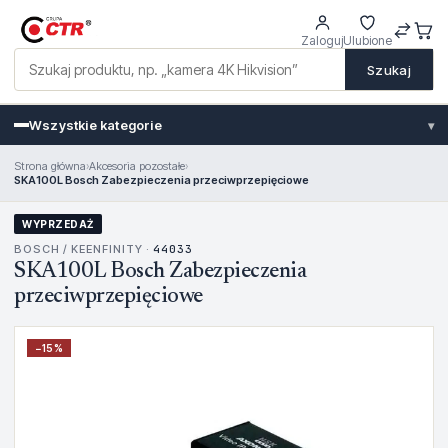
Zaloguj
Ulubione
Szukaj
Wszystkie kategorie
▾
Strona główna
›
Akcesoria pozostałe
›
SKA100L Bosch Zabezpieczenia przeciwprzepięciowe
WYPRZEDAŻ
BOSCH / KEENFINITY ·
44033
SKA100L Bosch Zabezpieczenia
przeciwprzepięciowe
−
15
%