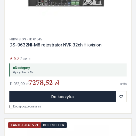
HIKVISION · ID 61345
DS-9632NI-M8 rejestrator NVR 32ch Hikvision
★ 5.0
· 7 opinii
Dostępny
Wysyłka 24h
7278,52 zł
11 932,00 zł
netto
♡
Do koszyka
Dodaj do porównania
TANIEJ -6485 ZŁ
BESTSELLER