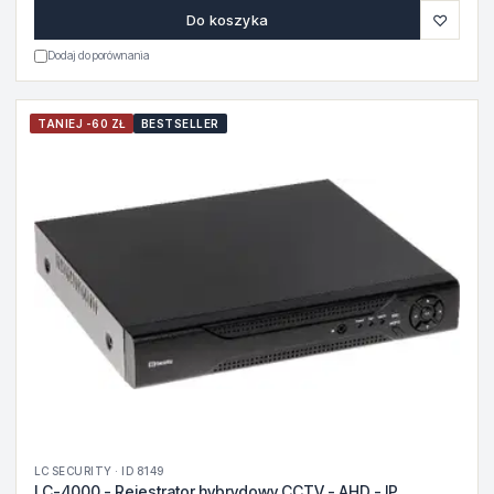
♡
Do koszyka
Dodaj do porównania
TANIEJ -60 ZŁ
BESTSELLER
LC SECURITY · ID 8149
LC-4000 - Rejestrator hybrydowy CCTV - AHD - IP