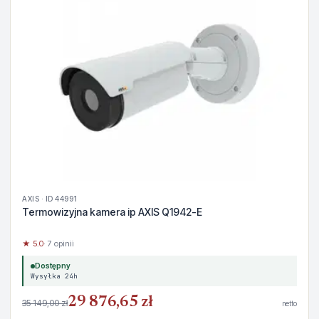
AXIS · ID 44991
Termowizyjna kamera ip AXIS Q1942-E
★ 5.0
· 7 opinii
Dostępny
Wysyłka 24h
29 876,65 zł
35 149,00 zł
netto