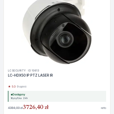
LC SECURITY · ID 10613
LC-HDX50 IP PTZ LASER IR
★ 5.0
· 9 opinii
Dostępny
Wysyłka 24h
3726,40 zł
4384,00 zł
netto