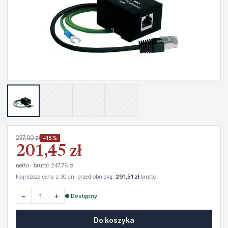
237,00 zł
−15%
201,45 zł
netto · brutto 247,78 zł
Najniższa cena z 30 dni przed obniżką:
291,51 zł
brutto
−
+
● Dostępny
Do koszyka