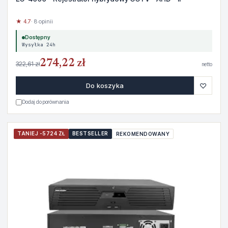
★ 4.7
· 8 opinii
Dostępny
Wysyłka 24h
274,22 zł
322,61 zł
netto
♡
Do koszyka
Dodaj do porównania
TANIEJ -5724 ZŁ
BESTSELLER
REKOMENDOWANY