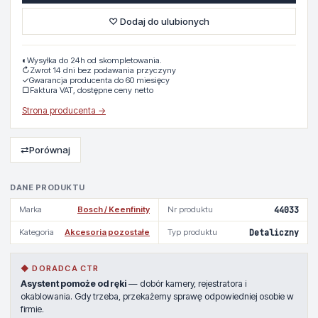
♡ Dodaj do ulubionych
◐
Wysyłka do 24h od skompletowania.
↻
Zwrot 14 dni bez podawania przyczyny
✓
Gwarancja producenta do 60 miesięcy
▢
Faktura VAT, dostępne ceny netto
Strona producenta →
⇄
Porównaj
DANE PRODUKTU
Marka
Bosch / Keenfinity
Nr produktu
44033
Kategoria
Akcesoria pozostałe
Typ produktu
Detaliczny
◆ DORADCA CTR
Asystent pomoże od ręki
— dobór kamery, rejestratora i
okablowania. Gdy trzeba, przekażemy sprawę odpowiedniej osobie w
firmie.