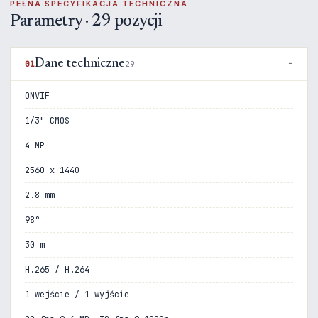
PEŁNA SPECYFIKACJA TECHNICZNA
Parametry · 29 pozycji
Dane techniczne
01
29
ONVIF
1/3" CMOS
4 MP
2560 x 1440
2.8 mm
98°
30 m
H.265 / H.264
1 wejście / 1 wyjście