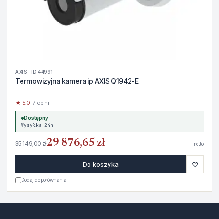
AXIS · ID 44991
Termowizyjna kamera ip AXIS Q1942-E
★ 5.0
· 7 opinii
Dostępny
Wysyłka 24h
29 876,65 zł
35 149,00 zł
netto
♡
Do koszyka
Dodaj do porównania