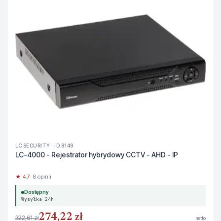
LC SECURITY · ID 8149
LC-4000 - Rejestrator hybrydowy CCTV - AHD - IP
★ 4.7
· 8 opinii
Dostępny
Wysyłka 24h
274,22 zł
322,61 zł
netto