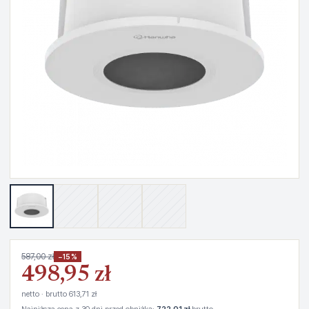
587,00 zł
−15%
498,95 zł
netto · brutto 613,71 zł