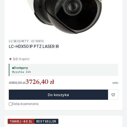
LC SECURITY · ID 10613
LC-HDX50 IP PTZ LASER IR
★ 5.0
· 9 opinii
Dostępny
Wysyłka 24h
3726,40 zł
4384,00 zł
netto
♡
Do koszyka
Dodaj do porównania
TANIEJ -60 ZŁ
BESTSELLER