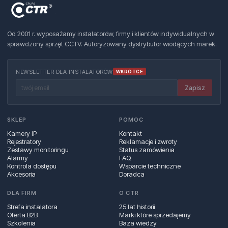
Od 2001 r. wyposażamy instalatorów, firmy i klientów indywidualnych w
sprawdzony sprzęt CCTV. Autoryzowany dystrybutor wiodących marek.
NEWSLETTER DLA INSTALATORÓW
WKRÓTCE
Zapisz
SKLEP
POMOC
Kamery IP
Kontakt
Rejestratory
Reklamacje i zwroty
Zestawy monitoringu
Status zamówienia
Alarmy
FAQ
Kontrola dostępu
Wsparcie techniczne
Akcesoria
Doradca
DLA FIRM
O CTR
Strefa instalatora
25 lat historii
Oferta B2B
Marki które sprzedajemy
Szkolenia
Baza wiedzy