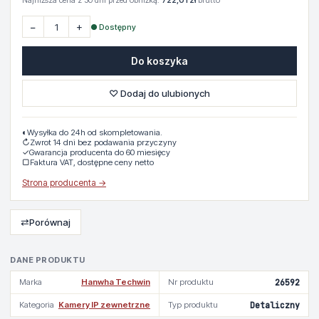
Najniższa cena z 30 dni przed obniżką:
722,01 zł
brutto
−
+
● Dostępny
Do koszyka
♡ Dodaj do ulubionych
◐
Wysyłka do 24h od skompletowania.
↻
Zwrot 14 dni bez podawania przyczyny
✓
Gwarancja producenta do 60 miesięcy
▢
Faktura VAT, dostępne ceny netto
Strona producenta →
⇄
Porównaj
DANE PRODUKTU
Marka
Hanwha Techwin
Nr produktu
26592
Kategoria
Kamery IP zewnetrzne
Typ produktu
Detaliczny