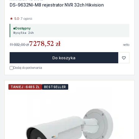
DS-9632NI-M8 rejestrator NVR 32ch Hikvision
★ 5.0
· 7 opinii
Dostępny
Wysyłka 24h
7278,52 zł
11 932,00 zł
netto
♡
Do koszyka
Dodaj do porównania
TANIEJ -6485 ZŁ
BESTSELLER