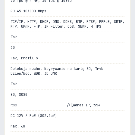
20 fps @ 4 MP, 30 fps @ 1080p
RJ-45 10/100 Mbps
TCP/IP, HTTP, DHCP, DNS, DDNS, RTP, RTSP, PPPoE, SMTP,
NTP, UPnP, FTP, IP Filter, QoS, SNMP, HTTPS
Tak
10
Tak, Profil S
Detekcja ruchu, Nagrywanie na kartę SD, Tryb
Dzień/Noc, WDR, 3D DNR
Tak
80, 8080
rtsp
//[adres IP]:554
DC 12V / PoE (802.3af)
Max. 6W