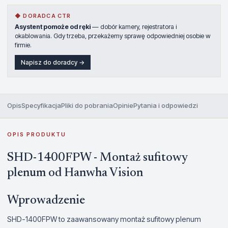
◆ DORADCA CTR
Asystent pomoże od ręki
— dobór kamery, rejestratora i
okablowania. Gdy trzeba, przekażemy sprawę odpowiedniej osobie w
firmie.
Napisz do doradcy →
Opis
Specyfikacja
Pliki do pobrania
Opinie
Pytania i odpowiedzi
OPIS PRODUKTU
SHD-1400FPW - Montaż sufitowy
plenum od Hanwha Vision
Wprowadzenie
SHD-1400FPW to zaawansowany montaż sufitowy plenum