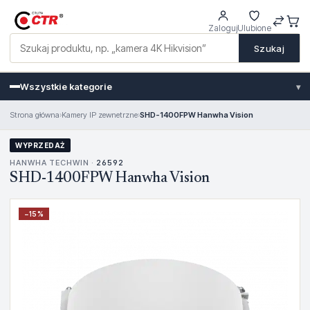
Zaloguj
Ulubione
Szukaj
Wszystkie kategorie
▾
Strona główna
›
Kamery IP zewnetrzne
›
SHD-1400FPW Hanwha Vision
WYPRZEDAŻ
HANWHA TECHWIN ·
26592
SHD-1400FPW Hanwha Vision
−
15
%