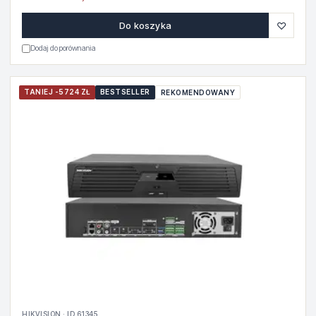
♡
Do koszyka
Dodaj do porównania
TANIEJ -5724 ZŁ
BESTSELLER
REKOMENDOWANY
HIKVISION · ID 61345