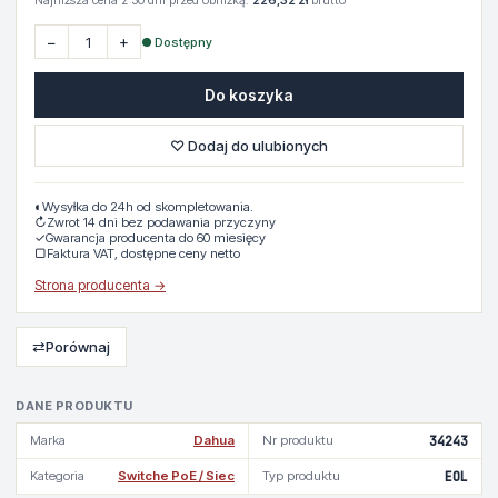
Najniższa cena z 30 dni przed obniżką:
226,32 zł
brutto
−
+
● Dostępny
Do koszyka
♡ Dodaj do ulubionych
◐
Wysyłka do 24h od skompletowania.
↻
Zwrot 14 dni bez podawania przyczyny
✓
Gwarancja producenta do 60 miesięcy
▢
Faktura VAT, dostępne ceny netto
Strona producenta →
⇄
Porównaj
DANE PRODUKTU
Marka
Dahua
Nr produktu
34243
Kategoria
Switche PoE / Siec
Typ produktu
EOL