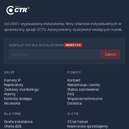
Od 2001 r. wyposażamy instalatorów, firmy i klientów indywidualnych w
sprawdzony sprzęt CCTV. Autoryzowany dystrybutor wiodących marek.
NEWSLETTER DLA INSTALATORÓW
WKRÓTCE
Zapisz
SKLEP
POMOC
Kamery IP
Kontakt
Rejestratory
Reklamacje i zwroty
Zestawy monitoringu
Status zamówienia
Alarmy
FAQ
Kontrola dostępu
Wsparcie techniczne
Akcesoria
Doradca
DLA FIRM
O CTR
Strefa instalatora
25 lat historii
Oferta B2B
Marki które sprzedajemy