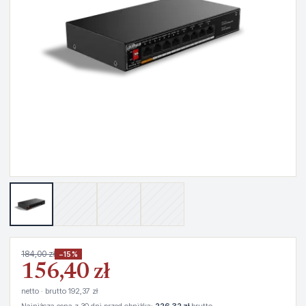
184,00 zł
−15%
156,40 zł
netto · brutto 192,37 zł