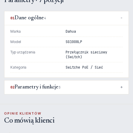
Parametry · 7 pozycji
Dane ogólne
01
4
Marka
Dahua
Model
SG1008LP
Typ urządzenia
Przełącznik sieciowy
(Switch)
Kategoria
Switche PoE / Sieć
Parametry i funkcje
02
3
OPINIE KLIENTÓW
Co mówią klienci