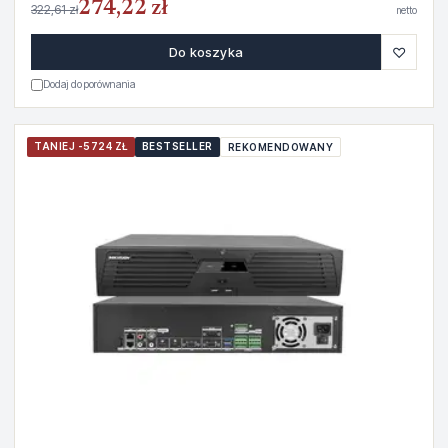
274,22 zł
322,61 zł
netto
♡
Do koszyka
Dodaj do porównania
TANIEJ -5724 ZŁ
BESTSELLER
REKOMENDOWANY