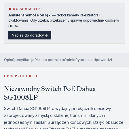
◆ DORADCA CTR
Asystent pomoże od ręki
— dobór kamery, rejestratora i
okablowania. Gdy trzeba, przekażemy sprawę odpowiedniej osobie w
firmie.
Napisz do doradcy →
Opis
Specyfikacja
Pliki do pobrania
Opinie
Pytania i odpowiedzi
OPIS PRODUKTU
Niezawodny Switch PoE Dahua
SG1008LP
Switch Dahua SG1008LP to wydajny przełącznik sieciowy
zaprojektowany z myślą o stabilnej transmisji danych i
jednoczesnym zasilaniu urządzeń końcowych. Dzięki obsłudze