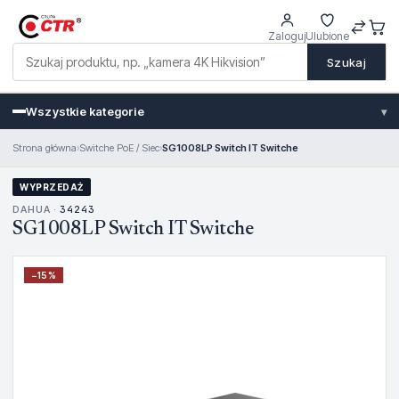
Zaloguj
Ulubione
Szukaj
Wszystkie kategorie
▾
Strona główna
›
Switche PoE / Siec
›
SG1008LP Switch IT Switche
WYPRZEDAŻ
DAHUA ·
34243
SG1008LP Switch IT Switche
−
15
%