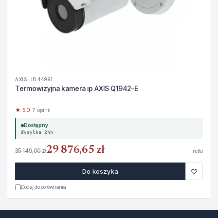
AXIS · ID 44991
Termowizyjna kamera ip AXIS Q1942-E
★ 5.0
· 7 opinii
Dostępny
Wysyłka 24h
29 876,65 zł
35 149,00 zł
netto
♡
Do koszyka
Dodaj do porównania