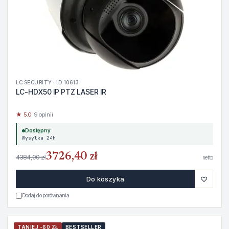
LC SECURITY · ID 10613
LC-HDX50 IP PTZ LASER IR
★ 5.0
· 9 opinii
Dostępny
Wysyłka 24h
3726,40 zł
4384,00 zł
netto
♡
Do koszyka
Dodaj do porównania
TANIEJ -60 ZŁ
BESTSELLER