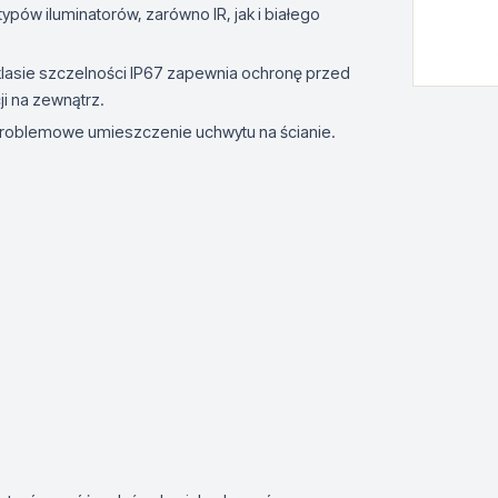
pów iluminatorów, zarówno IR, jak i białego
lasie szczelności IP67 zapewnia ochronę przed
ji na zewnątrz.
problemowe umieszczenie uchwytu na ścianie.