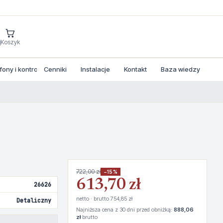
j
Koszyk
ny i kontrola dostepu
Cenniki
Instalacje
Kontakt
Baza wiedzy
722,00 zł
−15%
613,70 zł
26626
netto · brutto 754,85 zł
Detaliczny
Najniższa cena z 30 dni przed obniżką:
888,06
zł
brutto