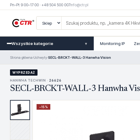
Pn–Pt 9:00–17:00 · +48 504 500 007
info@ctr.pl
Wszystkie kategorie
Monitoring IP
Ze
▾
Strona główna
›
Uchwyty
›
SECL-BRCKT-WALL-3 Hanwha Vision
WYPRZEDAŻ
HANWHA TECHWIN ·
26626
SECL-BRCKT-WALL-3 Hanwha Vis
−
15
%