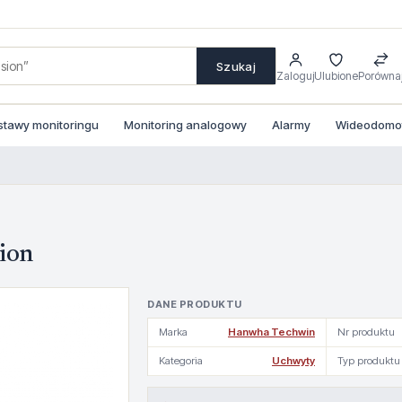
Szukaj
Zaloguj
Ulubione
Porówna
stawy monitoringu
Monitoring analogowy
Alarmy
Wideodomofo
ion
DANE PRODUKTU
Marka
Hanwha Techwin
Nr produktu
Kategoria
Uchwyty
Typ produktu