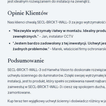
jest idealnym rozwiązaniem do instalacji na zewnątrz.
Opinie Klientów
Nasi klienci chwalą SECL-BRCKT-WALL-3 za jego wytrzymałość i 
"
Niezwykle wytrzymały i łatwy w montażu. Idealny produk
zewnętrznych.
" - Jan, instalator CCTV
"
Jestem bardzo zadowolony z tej inwestycji. Uchwyt jest 
żadnych problemów.
" - Marek, właściciel firmy ochroniarsk
Podsumowanie
SECL-BRCKT-WALL-3 od Hanwha Vision to doskonałe rozwiązan
uchwytu ściennego do iluminatorów. Dzięki swojej wytrzymałej k
instalacji, jest to produkt, który spełni oczekiwania nawet naj
zainwestuj w SECL-BRCKT-WALL-3 i ciesz się spokojem ducha,
zamontowane.
Kup teraz ten wyjątkowy uchwyt ścienny i doświadcz różnicy w j