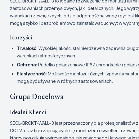
SECL-BRCKT-WALL-3 to idealne rozwiązanie do montażu ilumi
zastosowaniach przemysłowych, jak i detalicznych. Jego wytrzy
warunkach zewnętrznych, gdzie odporność na wodę i pył jest kl
mogą szybko i bezproblemowo zainstalować uchwyt w wybran
Korzyści
Trwałość:
Wysokiej jakości stal nierdzewna zapewnia dług
warunkach atmosferycznych.
Ochrona:
Pudełko połączeniowe IP67 chroni kable i połąc
Elastyczność:
Możliwość montażu różnych typów iluminator
mogą być używane w różnych zastosowaniach.
Grupa Docelowa
Idealni Klienci
SECL-BRCKT-WALL-3 jest przeznaczony dla profesjonalistów z
CCTV, oraz firm zajmujących się montażem oświetlenia zewnętr
którzy poszukują wytrzymałego, niezawodnego i łatwego w instal