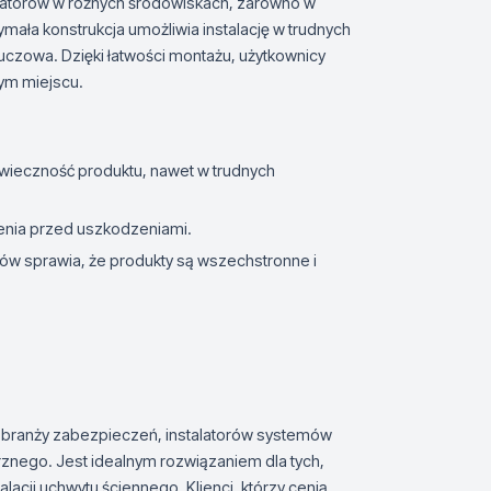
natorów w różnych środowiskach, zarówno w
mała konstrukcja umożliwia instalację w trudnych
uczowa. Dzięki łatwości montażu, użytkownicy
ym miejscu.
owieczność produktu, nawet w trudnych
zenia przed uszkodzeniami.
ów sprawia, że produkty są wszechstronne i
 branży zabezpieczeń, instalatorów systemów
znego. Jest idealnym rozwiązaniem dla tych,
acji uchwytu ściennego. Klienci, którzy cenią