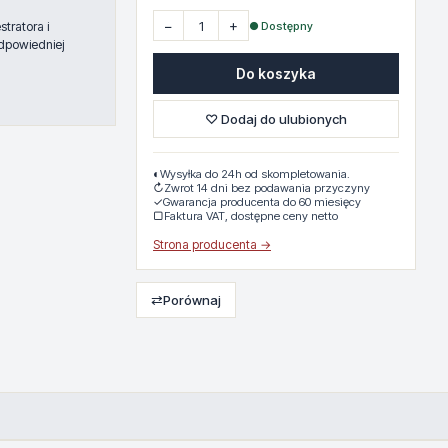
−
+
● Dostępny
tratora i
dpowiedniej
Do koszyka
♡ Dodaj do ulubionych
◐
Wysyłka do 24h od skompletowania.
↻
Zwrot 14 dni bez podawania przyczyny
✓
Gwarancja producenta do 60 miesięcy
▢
Faktura VAT, dostępne ceny netto
Strona producenta →
⇄
Porównaj