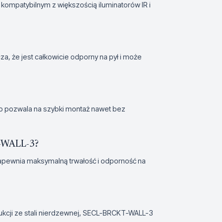
kompatybilnym z większością iluminatorów IR i
, że jest całkowicie odporny na pył i może
, co pozwala na szybki montaż nawet bez
T-WALL-3?
 zapewnia maksymalną trwałość i odporność na
strukcji ze stali nierdzewnej, SECL-BRCKT-WALL-3