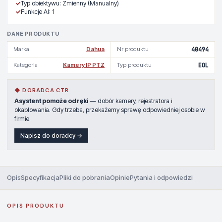
✓
Typ obiektywu: Zmienny (Manualny)
✓
Funkcje AI: 1
DANE PRODUKTU
Marka
Dahua
Nr produktu
40494
Kategoria
Kamery IP PTZ
Typ produktu
EOL
◆ DORADCA CTR
Asystent pomoże od ręki
— dobór kamery, rejestratora i
okablowania. Gdy trzeba, przekażemy sprawę odpowiedniej osobie w
firmie.
Napisz do doradcy →
Opis
Specyfikacja
Pliki do pobrania
Opinie
Pytania i odpowiedzi
OPIS PRODUKTU