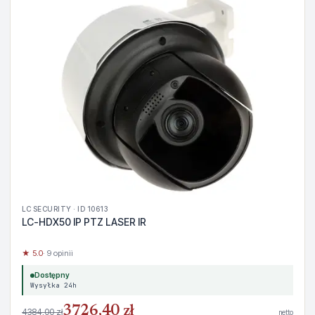
LC SECURITY · ID 10613
LC-HDX50 IP PTZ LASER IR
★ 5.0
· 9 opinii
Dostępny
Wysyłka 24h
3726,40 zł
4384,00 zł
netto