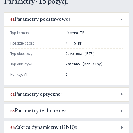
Parametry · 15 pozycji
Parametry podstawowe
01
5
Typ kamery
Kamera IP
Rozdzielczość
4 - 5 MP
Typ obudowy
Obrotowa (PTZ)
Typ obiektywu
Zmienny (Manualny)
Funkcje AI
1
Parametry optyczne
02
4
Parametry techniczne
03
3
Zakres dynamiczny (DNR)
04
3