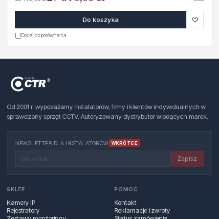
♡
Do koszyka
Dodaj do porównania
Od 2001 r. wyposażamy instalatorów, firmy i klientów indywidualnych w
sprawdzony sprzęt CCTV. Autoryzowany dystrybutor wiodących marek.
NEWSLETTER DLA INSTALATORÓW
WKRÓTCE
Zapisz
SKLEP
POMOC
Kamery IP
Kontakt
Rejestratory
Reklamacje i zwroty
Zestawy monitoringu
Status zamówienia