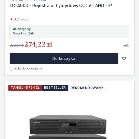
LC-4000 - Rejestrator hybrydowy CCTV - AHD - IP
★ 4.7
· 8 opinii
Dostępny
Wysyłka 24h
274,22 zł
322,61 zł
netto
♡
Do koszyka
Dodaj do porównania
TANIEJ -5724 ZŁ
BESTSELLER
REKOMENDOWANY