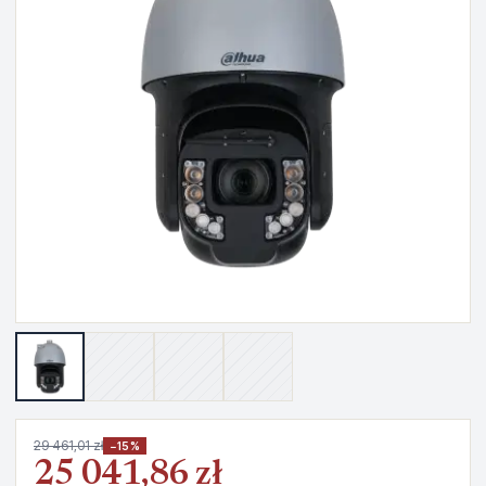
29 461,01 zł
−15%
25 041,86 zł