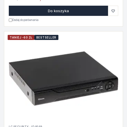
♡
Do koszyka
Dodaj do porównania
TANIEJ -60 ZŁ
BESTSELLER
LC SECURITY · ID 8149