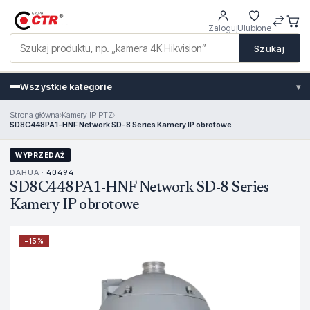
Zaloguj
Ulubione
Szukaj
Wszystkie kategorie
▾
Strona główna
›
Kamery IP PTZ
›
SD8C448PA1-HNF Network SD-8 Series Kamery IP obrotowe
WYPRZEDAŻ
DAHUA ·
40494
SD8C448PA1-HNF Network SD-8 Series
Kamery IP obrotowe
−
15
%