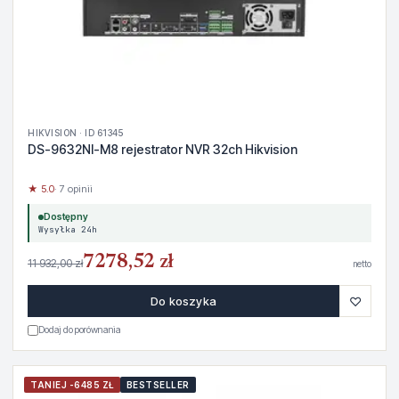
HIKVISION · ID 61345
DS-9632NI-M8 rejestrator NVR 32ch Hikvision
★ 5.0
· 7 opinii
Dostępny
Wysyłka 24h
7278,52 zł
11 932,00 zł
netto
♡
Do koszyka
Dodaj do porównania
TANIEJ -6485 ZŁ
BESTSELLER