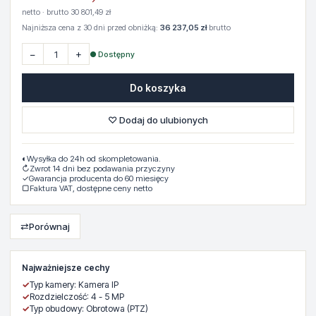
netto · brutto 30 801,49 zł
Najniższa cena z 30 dni przed obniżką:
36 237,05 zł
brutto
−
+
● Dostępny
Do koszyka
♡ Dodaj do ulubionych
◐
Wysyłka do 24h od skompletowania.
↻
Zwrot 14 dni bez podawania przyczyny
✓
Gwarancja producenta do 60 miesięcy
▢
Faktura VAT, dostępne ceny netto
⇄
Porównaj
Najważniejsze cechy
✓
Typ kamery: Kamera IP
✓
Rozdzielczość: 4 - 5 MP
✓
Typ obudowy: Obrotowa (PTZ)