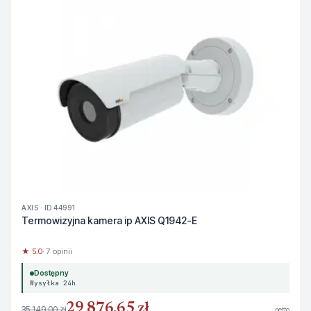
AXIS · ID 44991
Termowizyjna kamera ip AXIS Q1942-E
★ 5.0
· 7 opinii
Dostępny
Wysyłka 24h
29 876,65 zł
35 149,00 zł
netto