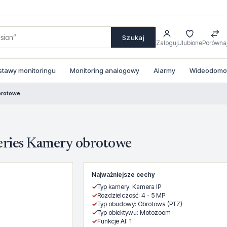
Szukaj
Zaloguj
Ulubione
Porówna
stawy monitoringu
Monitoring analogowy
Alarmy
Wideodomofo
brotowe
ies Kamery obrotowe
Najważniejsze cechy
✓
Typ kamery: Kamera IP
✓
Rozdzielczość: 4 - 5 MP
✓
Typ obudowy: Obrotowa (PTZ)
✓
Typ obiektywu: Motozoom
✓
Funkcje AI: 1