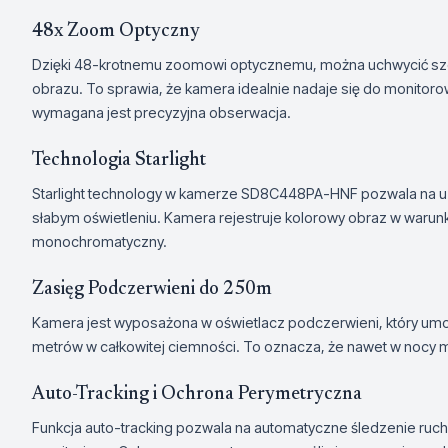
48x Zoom Optyczny
Dzięki 48-krotnemu zoomowi optycznemu, można uchwycić szcze
obrazu. To sprawia, że kamera idealnie nadaje się do monitor
wymagana jest precyzyjna obserwacja.
Technologia Starlight
Starlight technology w kamerze SD8C448PA-HNF pozwala na u
słabym oświetleniu. Kamera rejestruje kolorowy obraz w warunk
monochromatyczny.
Zasięg Podczerwieni do 250m
Kamera jest wyposażona w oświetlacz podczerwieni, który umoż
metrów w całkowitej ciemności. To oznacza, że nawet w nocy mo
Auto-Tracking i Ochrona Perymetryczna
Funkcja auto-tracking pozwala na automatyczne śledzenie ruc