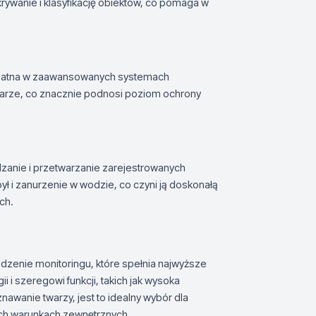
ywanie i klasyfikację obiektów, co pomaga w
zydatna w zaawansowanych systemach
twarze, co znacznie podnosi poziom ochrony
zanie i przetwarzanie zarejestrowanych
pył i zanurzenie w wodzie, co czyni ją doskonałą
ch.
enie monitoringu, które spełnia najwyższe
i i szeregowi funkcji, takich jak wysoka
nawanie twarzy, jest to idealny wybór dla
ch warunkach zewnętrznych.