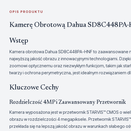
OPIS PRODUKTU
Kamerę Obrotową Dahua SD8C448PA
Wstęp
Kamera obrotowa Dahua SD8C448PA-HNF to zaawansowane narz
najwyższą jakość obrazu z innowacyjnymi technologiami. Dzięk
zoomowi optycznemu oraz niezwykłym funkcjom, takim jak starl
twarzy i ochrona perymetryczna, jest idealnym rozwiązaniem 
Kluczowe Cechy
Rozdzielczość 4MP i Zaawansowany Przetwornik
Kamera wyposażona jest w przetwornik STARVIS™ CMOS o wielkoś
obrazu w rozdzielczości 4 megapiksele. Przetwornik STARVIS™ 
przekłada się na lepszą jakość obrazu w warunkach słabego ośw