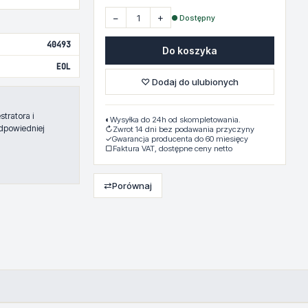
−
+
● Dostępny
40493
Do koszyka
EOL
♡ Dodaj do ulubionych
tratora i
◐
Wysyłka do 24h od skompletowania.
dpowiedniej
↻
Zwrot 14 dni bez podawania przyczyny
✓
Gwarancja producenta do 60 miesięcy
▢
Faktura VAT, dostępne ceny netto
⇄
Porównaj