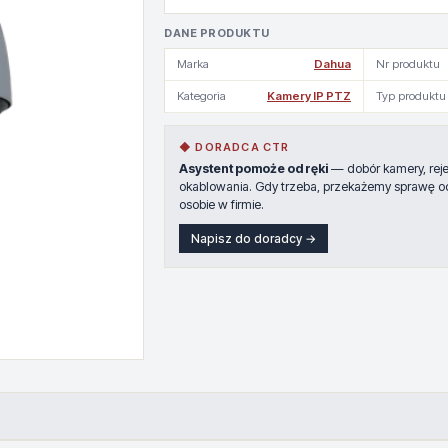
DANE PRODUKTU
Marka
Dahua
Nr produktu
Kategoria
Kamery IP PTZ
Typ produktu
◆ DORADCA CTR
Asystent pomoże od ręki
— dobór kamery, rejes
okablowania. Gdy trzeba, przekażemy sprawę o
osobie w firmie.
Napisz do doradcy →