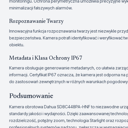
monitoringu. Ochrona perymetryczna umożliwia precyzyjne wykr
minimalizacji fałszywych alarmów.
Rozpoznawanie Twarzy
Innowacyjna funkcja rozpoznawania twarzy jest niezwykle pr
bezpieczeństwa. Kamera potrafi identyfikować i weryfikować 
obiektu.
Metadata i Klasa Ochrony IP67
Kamera obsługuje generowanie metadanych, co ułatwia zarząd
informacji. Certyfikat IP67 oznacza, że kamera jest odporna na 
do zastosowań zewnętrznych w różnych warunkach pogodowy
Podsumowanie
Kamera obrotowa Dahua SD8C448PA-HNF to niezawodne urządz
standardy jakości i wydajności. Dzięki zaawansowanej technologi
rozdzielczość, potężny zoom, technologia Starlight oraz rozpoz
profesjonalnych systemów nadzoru, zwłaszcza w wymagający