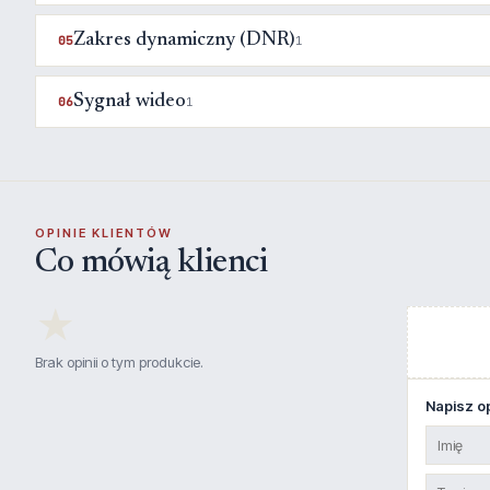
Zakres dynamiczny (DNR)
05
1
Sygnał wideo
06
1
OPINIE KLIENTÓW
Co mówią klienci
★
Brak opinii o tym produkcie.
Napisz op