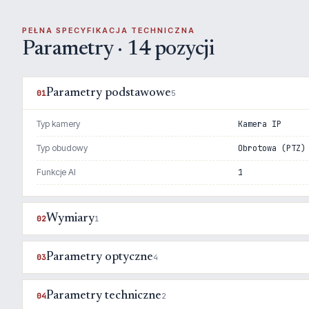
PEŁNA SPECYFIKACJA TECHNICZNA
Parametry · 14 pozycji
Parametry podstawowe
01
5
Typ kamery
Kamera IP
Typ obudowy
Obrotowa (PTZ)
Funkcje AI
1
Wymiary
02
1
Parametry optyczne
03
4
Parametry techniczne
04
2