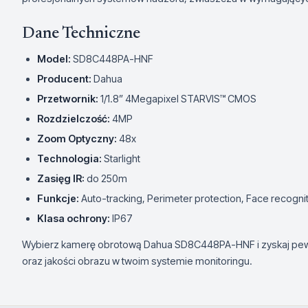
Dane Techniczne
Model:
SD8C448PA-HNF
Producent:
Dahua
Przetwornik:
1/1.8” 4Megapixel STARVIS™ CMOS
Rozdzielczość:
4MP
Zoom Optyczny:
48x
Technologia:
Starlight
Zasięg IR:
do 250m
Funkcje:
Auto-tracking, Perimeter protection, Face recogni
Klasa ochrony:
IP67
Wybierz kamerę obrotową Dahua SD8C448PA-HNF i zyskaj pe
oraz jakości obrazu w twoim systemie monitoringu.