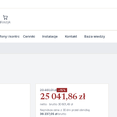
j
Koszyk
ny i kontrola dostepu
Cenniki
Instalacje
Kontakt
Baza wiedzy
29 461,01 zł
−15%
25 041,86 zł
netto · brutto 30 801,49 zł
Najniższa cena z 30 dni przed obniżką:
36 237,05 zł
brutto