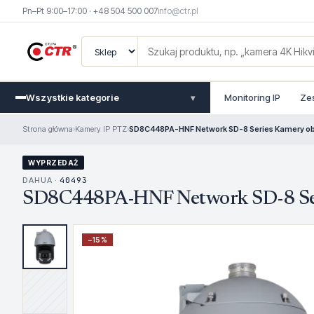
Pn–Pt 9:00–17:00 · +48 504 500 007
info@ctr.pl
Wszystkie kategorie
Monitoring IP
Ze
▾
Strona główna
›
Kamery IP PTZ
›
SD8C448PA-HNF Network SD-8 Series Kamery o
WYPRZEDAŻ
DAHUA ·
40493
SD8C448PA-HNF Network SD-8 Ser
−
15
%