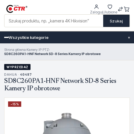
Zaloguj
Ulubione
Szukaj
Wszystkie kategorie
▾
Strona główna
›
Kamery IP PTZ
›
SD8C260PA1-HNF Network SD-8 Series Kamery IP obrotowe
WYPRZEDAŻ
DAHUA ·
40487
SD8C260PA1-HNF Network SD-8 Series
Kamery IP obrotowe
−
15
%