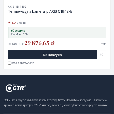
AXIS · ID 44991
Termowizyjna kamera ip AXIS Q1942-E
★ 5.0
· 7 opinii
Dostępny
Wysyłka 24h
29 876,65 zł
35 149,00 zł
netto
♡
Do koszyka
Dodaj do porównania
Od 2001 r. wyposażamy instalatorów, firmy i klientów indywidualnych w
sprawdzony sprzęt CCTV. Autoryzowany dystrybutor wiodących marek.