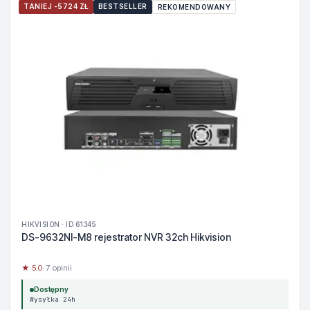
TANIEJ -5724 ZŁ
BESTSELLER
REKOMENDOWANY
HIKVISION · ID 61345
DS-9632NI-M8 rejestrator NVR 32ch Hikvision
★ 5.0
· 7 opinii
Dostępny
Wysyłka 24h