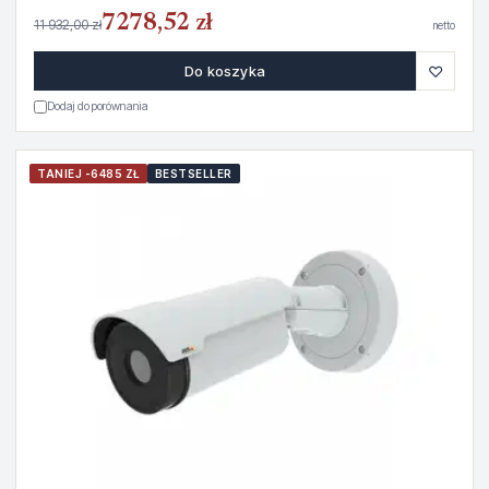
7278,52 zł
11 932,00 zł
netto
♡
Do koszyka
Dodaj do porównania
TANIEJ -6485 ZŁ
BESTSELLER