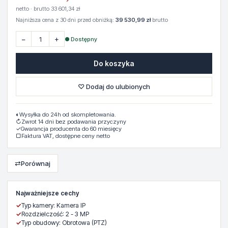
netto · brutto 33 601,34 zł
Najniższa cena z 30 dni przed obniżką:
39 530,99 zł
brutto
−
+
● Dostępny
Do koszyka
♡ Dodaj do ulubionych
◐
Wysyłka do 24h od skompletowania.
↻
Zwrot 14 dni bez podawania przyczyny
✓
Gwarancja producenta do 60 miesięcy
▢
Faktura VAT, dostępne ceny netto
⇄
Porównaj
Najważniejsze cechy
✓
Typ kamery: Kamera IP
✓
Rozdzielczość: 2 - 3 MP
✓
Typ obudowy: Obrotowa (PTZ)