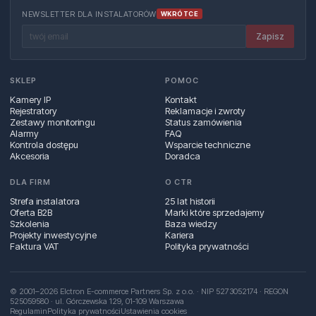
NEWSLETTER DLA INSTALATORÓW
WKRÓTCE
Zapisz
SKLEP
POMOC
Kamery IP
Kontakt
Rejestratory
Reklamacje i zwroty
Zestawy monitoringu
Status zamówienia
Alarmy
FAQ
Kontrola dostępu
Wsparcie techniczne
Akcesoria
Doradca
DLA FIRM
O CTR
Strefa instalatora
25 lat historii
Oferta B2B
Marki które sprzedajemy
Szkolenia
Baza wiedzy
Projekty inwestycyjne
Kariera
Faktura VAT
Polityka prywatności
© 2001–2026 Elctron E-commerce Partners Sp. z o.o. · NIP 5273052174 · REGON
525059580 · ul. Górczewska 129, 01‑109 Warszawa
Regulamin
Polityka prywatności
Ustawienia cookies