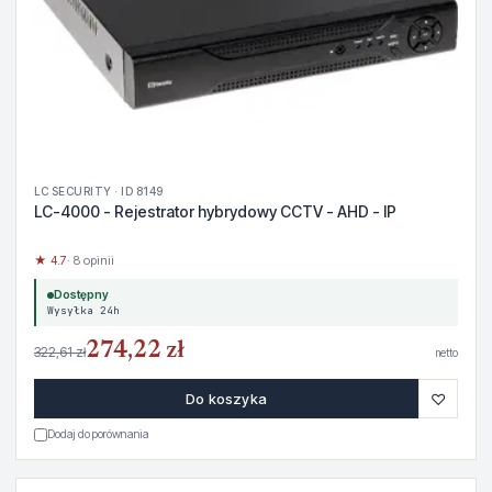
LC SECURITY · ID 8149
LC-4000 - Rejestrator hybrydowy CCTV - AHD - IP
★ 4.7
· 8 opinii
Dostępny
Wysyłka 24h
274,22 zł
322,61 zł
netto
♡
Do koszyka
Dodaj do porównania