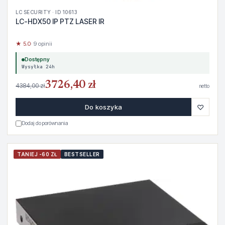
LC SECURITY · ID 10613
LC-HDX50 IP PTZ LASER IR
★ 5.0
· 9 opinii
Dostępny
Wysyłka 24h
3726,40 zł
4384,00 zł
netto
♡
Do koszyka
Dodaj do porównania
TANIEJ -60 ZŁ
BESTSELLER