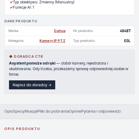
✓
Typ obiektywu: Zmienny (Manualny)
✓
Funkcje AI: 1
DANE PRODUKTU
Marka
Dahua
Nr produktu
40487
Kategoria
Kamery IP PTZ
Typ produktu
EOL
◆ DORADCA CTR
Asystent pomoże od ręki
— dobór kamery, rejestratora i
okablowania. Gdy trzeba, przekażemy sprawę odpowiedniej osobie w
firmie.
Napisz do doradcy →
Opis
Specyfikacja
Pliki do pobrania
Opinie
Pytania i odpowiedzi
OPIS PRODUKTU