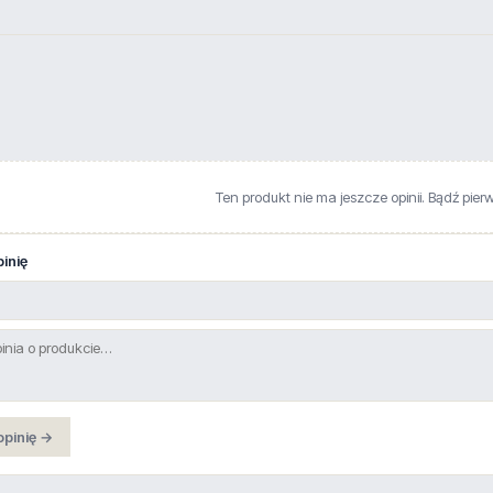
Ten produkt nie ma jeszcze opinii. Bądź pier
inię
opinię →