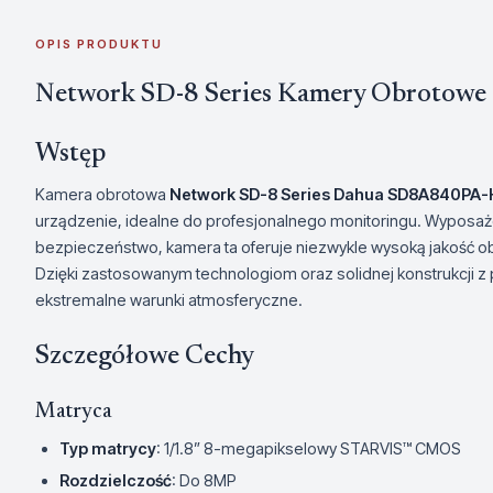
OPIS PRODUKTU
Network SD-8 Series Kamery Obroto
Wstęp
Kamera obrotowa
Network SD-8 Series Dahua SD8A840PA
urządzenie, idealne do profesjonalnego monitoringu. Wyposa
bezpieczeństwo, kamera ta oferuje niezwykle wysoką jakość 
Dzięki zastosowanym technologiom oraz solidnej konstrukcji z 
ekstremalne warunki atmosferyczne.
Szczegółowe Cechy
Matryca
Typ matrycy
: 1/1.8” 8-megapikselowy STARVIS™ CMOS
Rozdzielczość
: Do 8MP