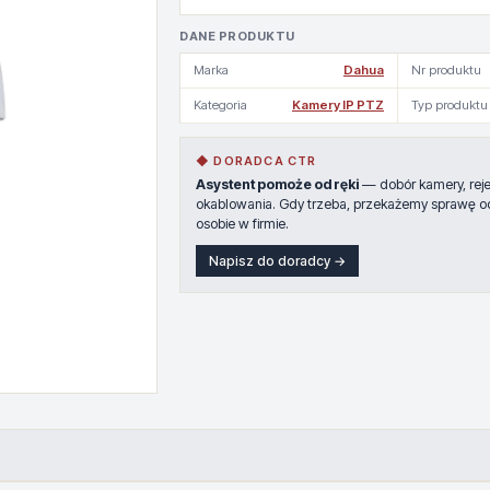
DANE PRODUKTU
Marka
Dahua
Nr produktu
Kategoria
Kamery IP PTZ
Typ produktu
◆ DORADCA CTR
Asystent pomoże od ręki
— dobór kamery, rejes
okablowania. Gdy trzeba, przekażemy sprawę o
osobie w firmie.
Napisz do doradcy →