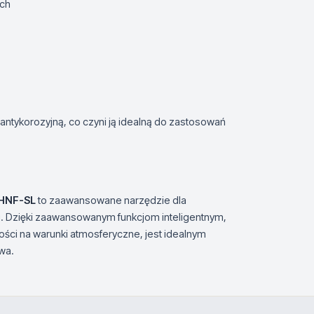
ach
tykorozyjną, co czyni ją idealną do zastosowań
-HNF-SL
to zaawansowane narzędzie dla
u. Dzięki zaawansowanym funkcjom inteligentnym,
i na warunki atmosferyczne, jest idealnym
wa.