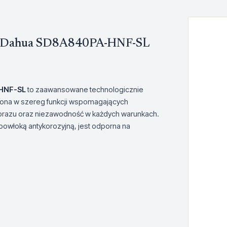
we Dahua SD8A840PA-HNF-SL
-HNF-SL
to zaawansowane technologicznie
żona w szereg funkcji wspomagających
obrazu oraz niezawodność w każdych warunkach.
powłoką antykorozyjną, jest odporna na