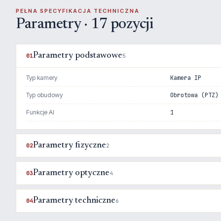
PEŁNA SPECYFIKACJA TECHNICZNA
Parametry · 17 pozycji
Parametry podstawowe
01
5
Typ kamery
Kamera IP
Typ obudowy
Obrotowa (PTZ)
Funkcje AI
1
Parametry fizyczne
02
2
Parametry optyczne
03
4
Parametry techniczne
04
6