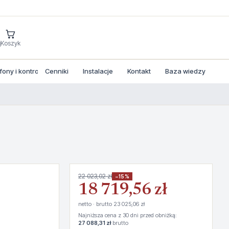
j
Koszyk
ny i kontrola dostepu
Cenniki
Instalacje
Kontakt
Baza wiedzy
22 023,02 zł
−15%
18 719,56 zł
netto · brutto 23 025,06 zł
Najniższa cena z 30 dni przed obniżką:
27 088,31 zł
brutto