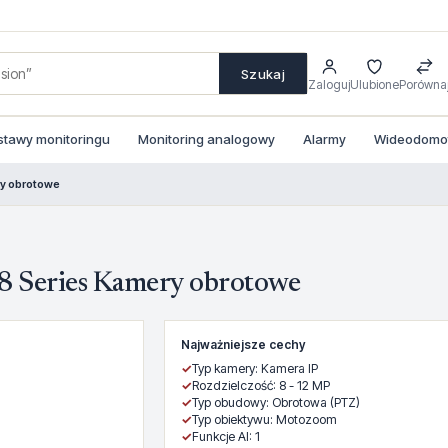
Szukaj
Zaloguj
Ulubione
Porówna
stawy monitoringu
Monitoring analogowy
Alarmy
Wideodomofo
y obrotowe
Series Kamery obrotowe
Najważniejsze cechy
✓
Typ kamery: Kamera IP
✓
Rozdzielczość: 8 - 12 MP
✓
Typ obudowy: Obrotowa (PTZ)
✓
Typ obiektywu: Motozoom
✓
Funkcje AI: 1