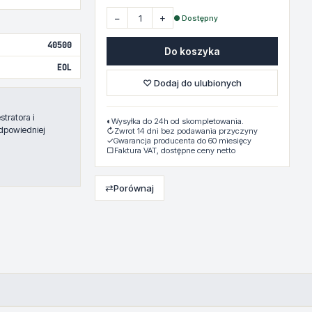
−
+
● Dostępny
40500
Do koszyka
EOL
♡ Dodaj do ulubionych
tratora i
◐
Wysyłka do 24h od skompletowania.
dpowiedniej
↻
Zwrot 14 dni bez podawania przyczyny
✓
Gwarancja producenta do 60 miesięcy
▢
Faktura VAT, dostępne ceny netto
⇄
Porównaj