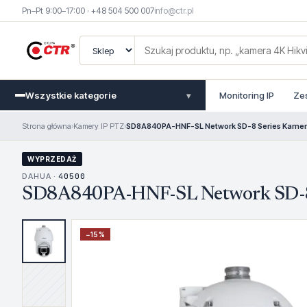
Pn–Pt 9:00–17:00 · +48 504 500 007
info@ctr.pl
Wszystkie kategorie
Monitoring IP
Ze
▾
Strona główna
›
Kamery IP PTZ
›
SD8A840PA-HNF-SL Network SD-8 Series Kamer
WYPRZEDAŻ
DAHUA ·
40500
SD8A840PA-HNF-SL Network SD-8 
−
15
%