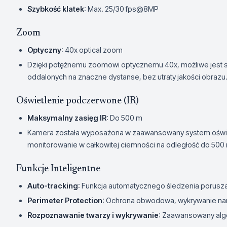
Szybkość klatek
: Max. 25/30 fps@8MP
Zoom
Optyczny
: 40x optical zoom
Dzięki potężnemu zoomowi optycznemu 40x, możliwe jest
oddalonych na znaczne dystanse, bez utraty jakości obrazu
Oświetlenie podczerwone (IR)
Maksymalny zasięg IR
: Do 500 m
Kamera została wyposażona w zaawansowany system oświe
monitorowanie w całkowitej ciemności na odległość do 500
Funkcje Inteligentne
Auto-tracking
: Funkcja automatycznego śledzenia porusza
Perimeter Protection
: Ochrona obwodowa, wykrywanie nar
Rozpoznawanie twarzy i wykrywanie
: Zaawansowany alg