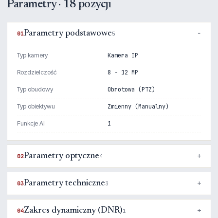
Parametry · 18 pozycji
Parametry podstawowe
01
5
Typ kamery
Kamera IP
Rozdzielczość
8 - 12 MP
Typ obudowy
Obrotowa (PTZ)
Typ obiektywu
Zmienny (Manualny)
Funkcje AI
1
Parametry optyczne
02
4
Parametry techniczne
03
3
Zakres dynamiczny (DNR)
04
1