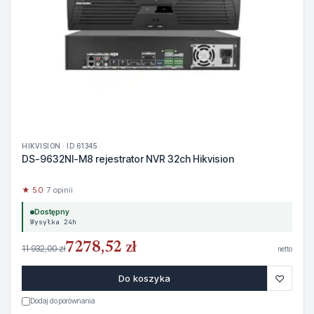
HIKVISION · ID 61345
DS-9632NI-M8 rejestrator NVR 32ch Hikvision
★ 5.0
· 7 opinii
Dostępny
Wysyłka 24h
7278,52 zł
11 932,00 zł
netto
♡
Do koszyka
Dodaj do porównania