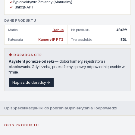
✓
Typ obiektywu: Zmienny (Manualny)
✓
Funkcje AI: 1
DANE PRODUKTU
Marka
Dahua
Nr produktu
40499
Kategoria
Kamery IP PTZ
Typ produktu
EOL
◆ DORADCA CTR
Asystent pomoże od ręki
— dobór kamery, rejestratora i
okablowania. Gdy trzeba, przekażemy sprawę odpowiedniej osobie w
firmie.
Napisz do doradcy →
Opis
Specyfikacja
Pliki do pobrania
Opinie
Pytania i odpowiedzi
OPIS PRODUKTU