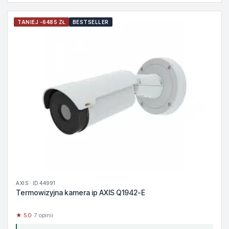
TANIEJ -6485 ZŁ
BESTSELLER
AXIS · ID 44991
Termowizyjna kamera ip AXIS Q1942-E
★ 5.0
· 7 opinii