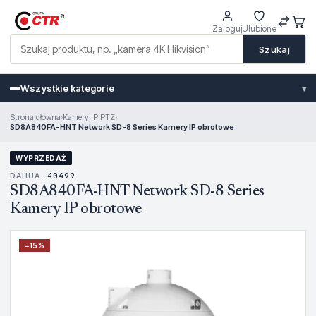
Zaloguj
Ulubione
Szukaj
Wszystkie kategorie
▾
Strona główna
›
Kamery IP PTZ
›
SD8A840FA-HNT Network SD-8 Series Kamery IP obrotowe
WYPRZEDAŻ
DAHUA ·
40499
SD8A840FA-HNT Network SD-8 Series
Kamery IP obrotowe
−
15
%