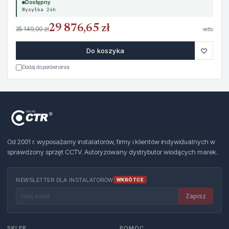
Dostępny
Wysyłka 24h
29 876,65 zł
35 149,00 zł
netto
♡
Do koszyka
Dodaj do porównania
Od 2001 r. wyposażamy instalatorów, firmy i klientów indywidualnych w
sprawdzony sprzęt CCTV. Autoryzowany dystrybutor wiodących marek.
NEWSLETTER DLA INSTALATORÓW
WKRÓTCE
Zapisz
SKLEP
POMOC