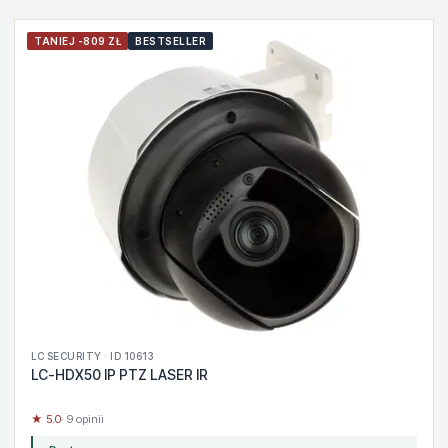
TANIEJ -809 ZŁ
BESTSELLER
LC SECURITY · ID 10613
LC-HDX50 IP PTZ LASER IR
★ 5.0
· 9 opinii