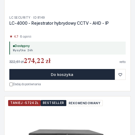
LC SECURITY · ID 8149
LC-4000 - Rejestrator hybrydowy CCTV - AHD - IP
★ 4.7
· 8 opinii
Dostępny
Wysyłka 24h
274,22 zł
322,61 zł
netto
♡
Do koszyka
Dodaj do porównania
TANIEJ -5724 ZŁ
BESTSELLER
REKOMENDOWANY