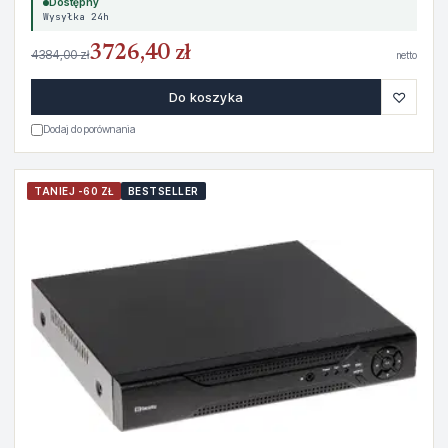
Dostępny
Wysyłka 24h
3726,40 zł
4384,00 zł
netto
♡
Do koszyka
Dodaj do porównania
TANIEJ -60 ZŁ
BESTSELLER