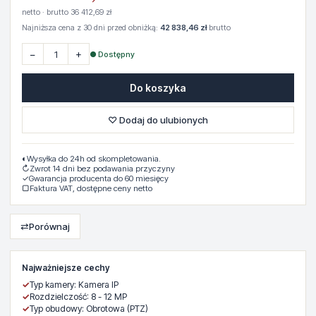
netto · brutto 36 412,69 zł
Najniższa cena z 30 dni przed obniżką:
42 838,46 zł
brutto
−
+
● Dostępny
Do koszyka
♡ Dodaj do ulubionych
◐
Wysyłka do 24h od skompletowania.
↻
Zwrot 14 dni bez podawania przyczyny
✓
Gwarancja producenta do 60 miesięcy
▢
Faktura VAT, dostępne ceny netto
⇄
Porównaj
Najważniejsze cechy
✓
Typ kamery: Kamera IP
✓
Rozdzielczość: 8 - 12 MP
✓
Typ obudowy: Obrotowa (PTZ)