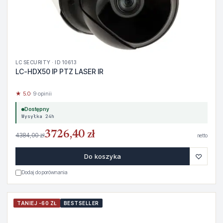
LC SECURITY · ID 10613
LC-HDX50 IP PTZ LASER IR
★ 5.0
· 9 opinii
Dostępny
Wysyłka 24h
3726,40 zł
4384,00 zł
netto
♡
Do koszyka
Dodaj do porównania
TANIEJ -60 ZŁ
BESTSELLER