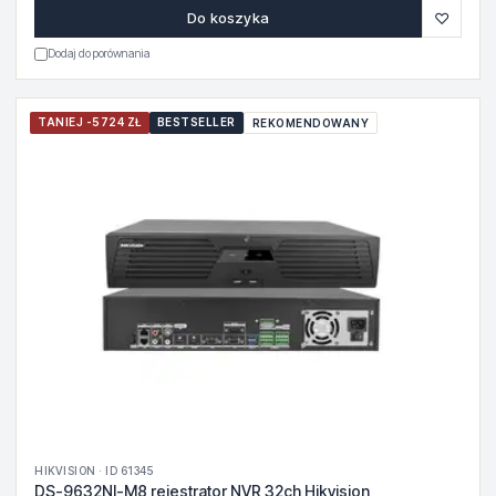
♡
Do koszyka
Dodaj do porównania
TANIEJ -5724 ZŁ
BESTSELLER
REKOMENDOWANY
HIKVISION · ID 61345
DS-9632NI-M8 rejestrator NVR 32ch Hikvision