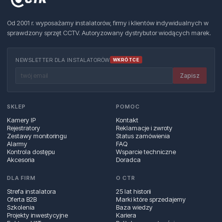
Od 2001 r. wyposażamy instalatorów, firmy i klientów indywidualnych w
sprawdzony sprzęt CCTV. Autoryzowany dystrybutor wiodących marek.
NEWSLETTER DLA INSTALATORÓW
WKRÓTCE
Zapisz
SKLEP
POMOC
Kamery IP
Kontakt
Rejestratory
Reklamacje i zwroty
Zestawy monitoringu
Status zamówienia
Alarmy
FAQ
Kontrola dostępu
Wsparcie techniczne
Akcesoria
Doradca
DLA FIRM
O CTR
Strefa instalatora
25 lat historii
Oferta B2B
Marki które sprzedajemy
Szkolenia
Baza wiedzy
Projekty inwestycyjne
Kariera