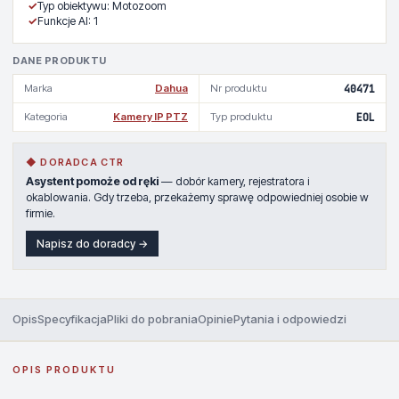
✓
Typ obiektywu: Motozoom
✓
Funkcje AI: 1
DANE PRODUKTU
Marka
Dahua
Nr produktu
40471
Kategoria
Kamery IP PTZ
Typ produktu
EOL
◆ DORADCA CTR
Asystent pomoże od ręki
— dobór kamery, rejestratora i
okablowania. Gdy trzeba, przekażemy sprawę odpowiedniej osobie w
firmie.
Napisz do doradcy →
Opis
Specyfikacja
Pliki do pobrania
Opinie
Pytania i odpowiedzi
OPIS PRODUKTU