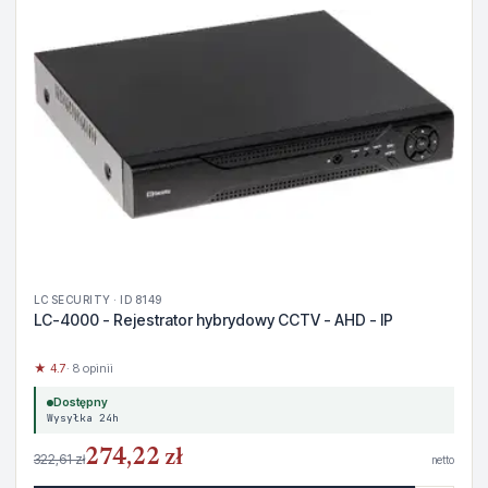
LC SECURITY · ID 8149
LC-4000 - Rejestrator hybrydowy CCTV - AHD - IP
★ 4.7
· 8 opinii
Dostępny
Wysyłka 24h
274,22 zł
322,61 zł
netto