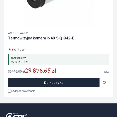
AXIS · ID 44991
Termowizyjna kamera ip AXIS Q1942-E
★ 5.0
· 7 opinii
Dostępny
Wysyłka 24h
29 876,65 zł
35 149,00 zł
netto
♡
Do koszyka
Dodaj do porównania