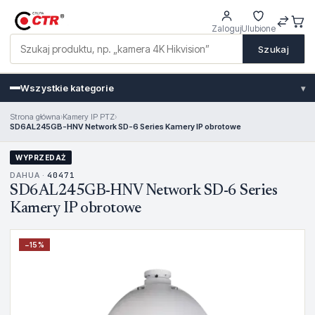
Zaloguj
Ulubione
Szukaj
Wszystkie kategorie
▾
Strona główna
›
Kamery IP PTZ
›
SD6AL245GB-HNV Network SD-6 Series Kamery IP obrotowe
WYPRZEDAŻ
DAHUA ·
40471
SD6AL245GB-HNV Network SD-6 Series
Kamery IP obrotowe
−
15
%