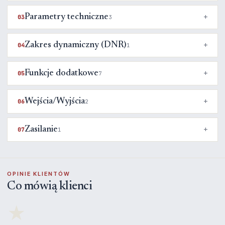
Parametry techniczne
03
3
Zakres dynamiczny (DNR)
04
1
Funkcje dodatkowe
05
7
Wejścia/Wyjścia
06
2
Zasilanie
07
1
OPINIE KLIENTÓW
Co mówią klienci
★