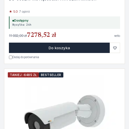
★ 5.0
· 7 opinii
Dostępny
Wysyłka 24h
7278,52 zł
11 932,00 zł
netto
♡
Do koszyka
Dodaj do porównania
TANIEJ -6485 ZŁ
BESTSELLER