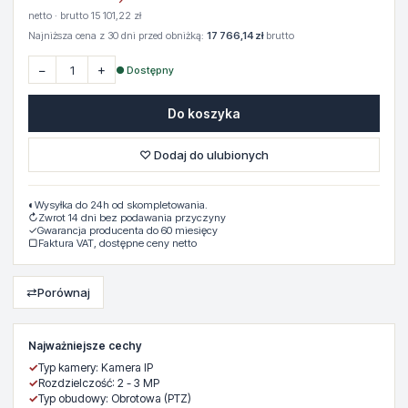
netto · brutto 15 101,22 zł
Najniższa cena z 30 dni przed obniżką:
17 766,14 zł
brutto
−
+
● Dostępny
Do koszyka
♡ Dodaj do ulubionych
◐
Wysyłka do 24h od skompletowania.
↻
Zwrot 14 dni bez podawania przyczyny
✓
Gwarancja producenta do 60 miesięcy
▢
Faktura VAT, dostępne ceny netto
⇄
Porównaj
Najważniejsze cechy
✓
Typ kamery: Kamera IP
✓
Rozdzielczość: 2 - 3 MP
✓
Typ obudowy: Obrotowa (PTZ)