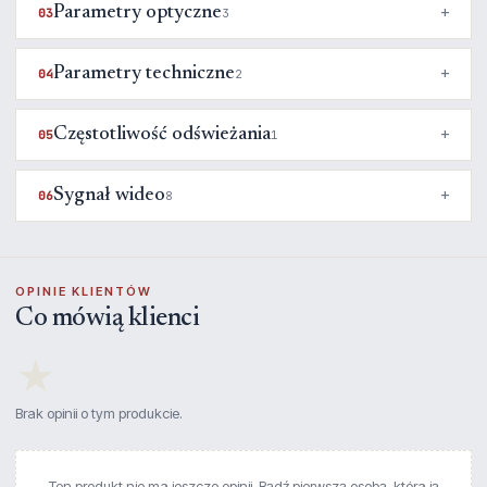
Parametry optyczne
03
3
Parametry techniczne
04
2
Częstotliwość odświeżania
05
1
Sygnał wideo
06
8
OPINIE KLIENTÓW
Co mówią klienci
★
Brak opinii o tym produkcie.
Ten produkt nie ma jeszcze opinii. Bądź pierwszą osobą, która ją