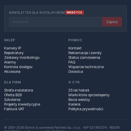
NEWSLETTER DLA INSTALATORÓW
WKRÓTCE
Zapisz
SKLEP
POMOC
Kamery IP
Kontakt
Rejestratory
Reklamacje i zwroty
Zestawy monitoringu
Status zamówienia
Alarmy
FAQ
Kontrola dostępu
Wsparcie techniczne
Akcesoria
Doradca
DLA FIRM
O CTR
Strefa instalatora
25 lat historii
Oferta B2B
Marki które sprzedajemy
Szkolenia
Baza wiedzy
Projekty inwestycyjne
Kariera
Faktura VAT
Polityka prywatności
© 2001–2026 Elctron E-commerce Partners Sp. z o.o. · NIP 5273052174 · REGON