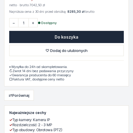
netto · brutto 7042,50 zł
Najniższa cena z 30 dni przed obniżką:
8285,30 zł
brutto
−
+
● Dostępny
Do koszyka
♡ Dodaj do ulubionych
◐
Wysyłka do 24h od skompletowania.
↻
Zwrot 14 dni bez podawania przyczyny
✓
Gwarancja producenta do 60 miesięcy
▢
Faktura VAT, dostępne ceny netto
⇄
Porównaj
Najważniejsze cechy
✓
Typ kamery: Kamera IP
✓
Rozdzielczość: 2 - 3 MP
✓
Typ obudowy: Obrotowa (PTZ)