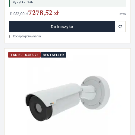
Wysyłka 24h
7278,52 zł
11 932,00 zł
netto
♡
Do koszyka
Dodaj do porównania
TANIEJ -6485 ZŁ
BESTSELLER