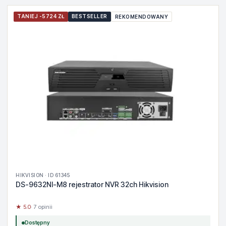
TANIEJ -5724 ZŁ
BESTSELLER
REKOMENDOWANY
HIKVISION · ID 61345
DS-9632NI-M8 rejestrator NVR 32ch Hikvision
★ 5.0
· 7 opinii
Dostępny