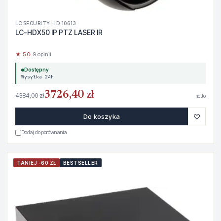
LC SECURITY · ID 10613
LC-HDX50 IP PTZ LASER IR
★ 5.0
· 9 opinii
Dostępny
Wysyłka 24h
3726,40 zł
4384,00 zł
netto
♡
Do koszyka
Dodaj do porównania
TANIEJ -60 ZŁ
BESTSELLER