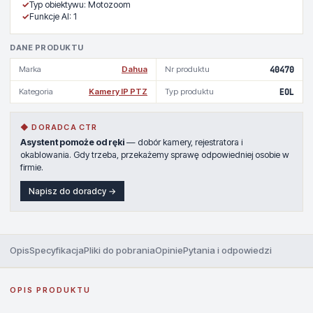
✓
Typ obiektywu: Motozoom
✓
Funkcje AI: 1
DANE PRODUKTU
Marka
Dahua
Nr produktu
40470
Kategoria
Kamery IP PTZ
Typ produktu
EOL
◆ DORADCA CTR
Asystent pomoże od ręki
— dobór kamery, rejestratora i
okablowania. Gdy trzeba, przekażemy sprawę odpowiedniej osobie w
firmie.
Napisz do doradcy →
Opis
Specyfikacja
Pliki do pobrania
Opinie
Pytania i odpowiedzi
OPIS PRODUKTU