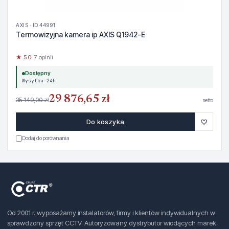
AXIS · ID 44991
Termowizyjna kamera ip AXIS Q1942-E
★ 5.0
· 7 opinii
Dostępny
Wysyłka 24h
29 876,65 zł
35 149,00 zł
netto
♡
Do koszyka
Dodaj do porównania
Od 2001 r. wyposażamy instalatorów, firmy i klientów indywidualnych w
sprawdzony sprzęt CCTV. Autoryzowany dystrybutor wiodących marek.