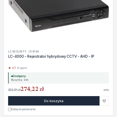
LC SECURITY · ID 8149
LC-4000 - Rejestrator hybrydowy CCTV - AHD - IP
★ 4.7
· 8 opinii
Dostępny
Wysyłka 24h
274,22 zł
322,61 zł
netto
♡
Do koszyka
Dodaj do porównania