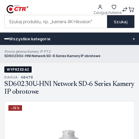
Zaloguj
Ulubione
Szukaj
Wszystkie kategorie
▾
Strona główna
›
Kamery IP PTZ
›
SD60230U-HNI Network SD-6 Series Kamery IP obrotowe
WYPRZEDAŻ
DAHUA ·
40470
SD60230U-HNI Network SD-6 Series Kamery
IP obrotowe
−
15
%