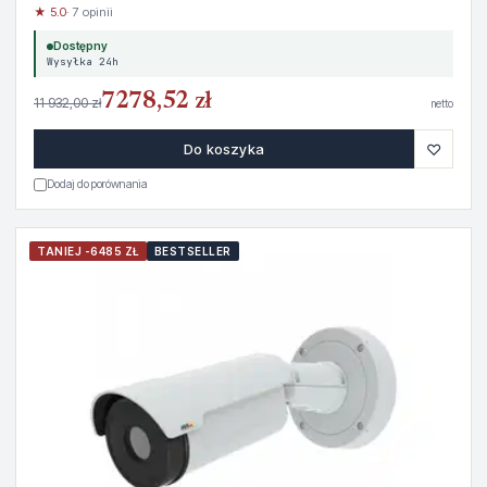
★ 5.0
· 7 opinii
Dostępny
Wysyłka 24h
7278,52 zł
11 932,00 zł
netto
♡
Do koszyka
Dodaj do porównania
TANIEJ -6485 ZŁ
BESTSELLER