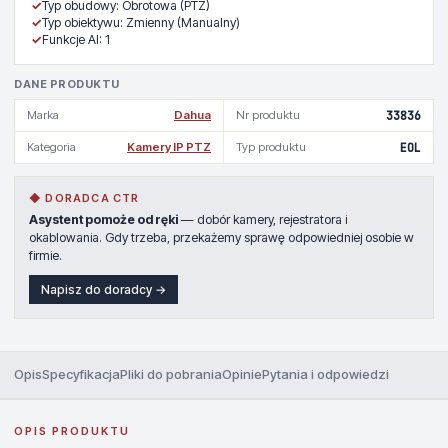
✓
Typ obudowy: Obrotowa (PTZ)
✓
Typ obiektywu: Zmienny (Manualny)
✓
Funkcje AI: 1
DANE PRODUKTU
Marka
Dahua
Nr produktu
33836
Kategoria
Kamery IP PTZ
Typ produktu
EOL
◆ DORADCA CTR
Asystent pomoże od ręki
— dobór kamery, rejestratora i
okablowania. Gdy trzeba, przekażemy sprawę odpowiedniej osobie w
firmie.
Napisz do doradcy →
Opis
Specyfikacja
Pliki do pobrania
Opinie
Pytania i odpowiedzi
OPIS PRODUKTU