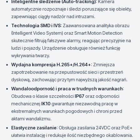
Inteligentne śledzenie (Auto-tracking)
: Kamera
automatycznie rozpoznaje i śledzi poruszające się obiekty,
zapewniając ciągły nadzór nad intruzami.
Technologia SMD i IVS
: Zaawansowana analityka obrazu
(Intelligent Video System) oraz Smart Motion Detection
skutecznie filtrują fałszywe alarmy, reagując precyzyjnie na
ludzi i pojazdy. Urządzenie obsługuje również funkcję
wykrywania twarzy.
Wydajna kompresja H.265+/H.264+
: Zmniejsza
zapotrzebowanie na przepustowość sieci i przestrzeń
dyskową, zachowując przy tym najwyższą jakość nagrań.
Wandaloodporność i praca w trudnych warunkach
:
Obudowa o klasie szczelności
IP67
oraz odporności
mechanicznej
IK10
gwarantuje niezawodną pracę w
ekstremalnych warunkach pogodowych i chroni przed
aktami wandalizmu.
Elastyczne zasilanie
: Obsługa zasilania 24VDC oraz PoE+
ułatwia instalację i redukuje ilość niezbędnego okablowania.