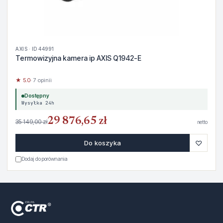
AXIS · ID 44991
Termowizyjna kamera ip AXIS Q1942-E
★ 5.0
· 7 opinii
Dostępny
Wysyłka 24h
29 876,65 zł
35 149,00 zł
netto
♡
Do koszyka
Dodaj do porównania