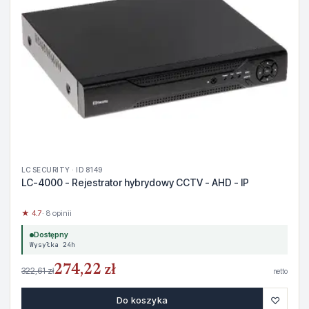
LC SECURITY · ID 8149
LC-4000 - Rejestrator hybrydowy CCTV - AHD - IP
★ 4.7
· 8 opinii
Dostępny
Wysyłka 24h
274,22 zł
322,61 zł
netto
♡
Do koszyka