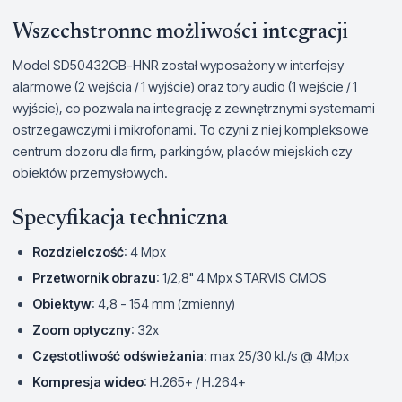
Wszechstronne możliwości integracji
Model SD50432GB-HNR został wyposażony w interfejsy
alarmowe (2 wejścia / 1 wyjście) oraz tory audio (1 wejście / 1
wyjście), co pozwala na integrację z zewnętrznymi systemami
ostrzegawczymi i mikrofonami. To czyni z niej kompleksowe
centrum dozoru dla firm, parkingów, placów miejskich czy
obiektów przemysłowych.
Specyfikacja techniczna
Rozdzielczość
: 4 Mpx
Przetwornik obrazu
: 1/2,8" 4 Mpx STARVIS CMOS
Obiektyw
: 4,8 - 154 mm (zmienny)
Zoom optyczny
: 32x
Częstotliwość odświeżania
: max 25/30 kl./s @ 4Mpx
Kompresja wideo
: H.265+ / H.264+