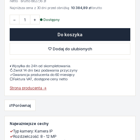
netto · brutto 8827,16 zł
Najniższa cena z 30 dni przed obniżką:
10 384,89 zł
brutto
−
+
● Dostępny
Do koszyka
♡ Dodaj do ulubionych
◐
Wysyłka do 24h od skompletowania.
↻
Zwrot 14 dni bez podawania przyczyny
✓
Gwarancja producenta do 60 miesięcy
▢
Faktura VAT, dostępne ceny netto
Strona producenta →
⇄
Porównaj
Najważniejsze cechy
✓
Typ kamery: Kamera IP
✓
Rozdzielczość: 8 - 12 MP