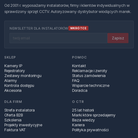
Od 2001 r. wyposażamy instalatorów, firmy i klientów indywidualnych w
sprawdzony sprzęt CCTV. Autoryzowany dystrybutor wiodących marek.
NEWSLETTER DLA INSTALATORÓW
WKRÓTCE
Zapisz
SKLEP
POMOC
Kamery IP
Kontakt
Rejestratory
Reklamacje i zwroty
Zestawy monitoringu
Status zamówienia
Alarmy
FAQ
Kontrola dostępu
Wsparcie techniczne
Akcesoria
Doradca
DLA FIRM
O CTR
Strefa instalatora
25 lat historii
Oferta B2B
Marki które sprzedajemy
Szkolenia
Baza wiedzy
Projekty inwestycyjne
Kariera
Faktura VAT
Polityka prywatności