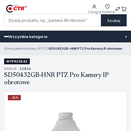
Zaloguj
Ulubione
Szukaj
Wszystkie kategorie
▾
Strona główna
›
Kamery IP PTZ
›
SD50432GB-HNR PTZ Pro Kamery IP obrotowe
WYPRZEDAŻ
DAHUA ·
33836
SD50432GB-HNR PTZ Pro Kamery IP
obrotowe
−
15
%