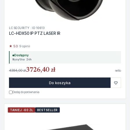
LC SECURITY · ID 10613
LC-HDX50 IP PTZ LASER IR
★ 5.0
· 9 opinii
Dostępny
Wysyłka 24h
3726,40 zł
4384,00 zł
netto
♡
Do koszyka
Dodaj do porównania
TANIEJ -60 ZŁ
BESTSELLER