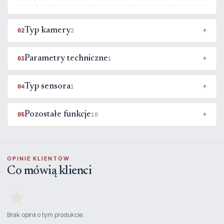
Typ kamery
02
2
Parametry techniczne
03
1
Typ sensora
04
1
Pozostałe funkcje
05
10
OPINIE KLIENTÓW
Co mówią klienci
★
Brak opinii o tym produkcie.