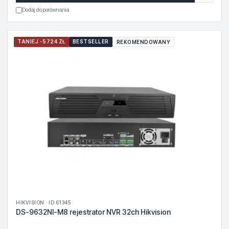
Dodaj do porównania
TANIEJ -5724 ZŁ
BESTSELLER
REKOMENDOWANY
HIKVISION · ID 61345
DS-9632NI-M8 rejestrator NVR 32ch Hikvision