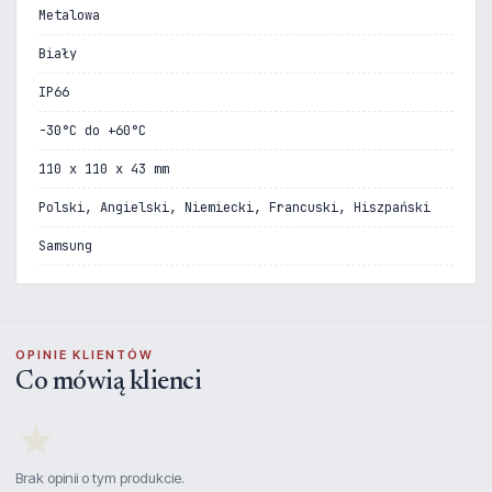
Metalowa
Biały
IP66
-30°C do +60°C
110 x 110 x 43 mm
Polski, Angielski, Niemiecki, Francuski, Hiszpański
Samsung
OPINIE KLIENTÓW
Co mówią klienci
★
Brak opinii o tym produkcie.