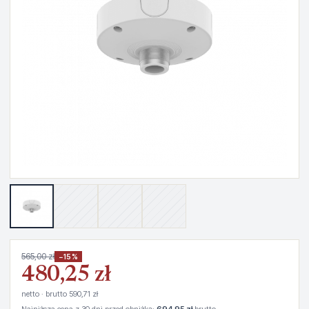
565,00 zł
−15%
480,25 zł
netto · brutto 590,71 zł