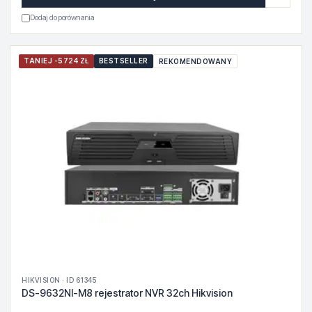
Dodaj do porównania
TANIEJ -5724 ZŁ
BESTSELLER
REKOMENDOWANY
HIKVISION · ID 61345
DS-9632NI-M8 rejestrator NVR 32ch Hikvision