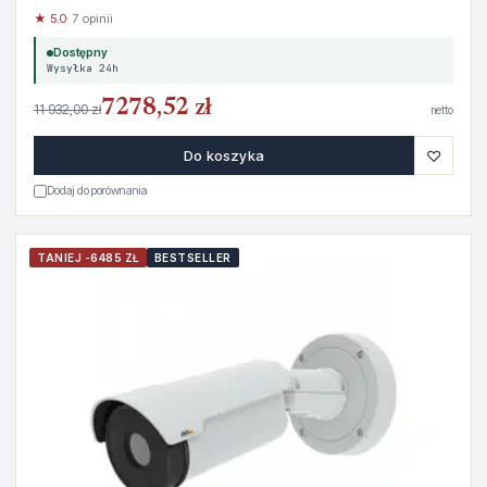
★ 5.0
· 7 opinii
Dostępny
Wysyłka 24h
7278,52 zł
11 932,00 zł
netto
♡
Do koszyka
Dodaj do porównania
TANIEJ -6485 ZŁ
BESTSELLER