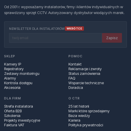
Od 2001 r. wyposażamy instalatorów, firmy i klientów indywidualnych w
sprawdzony sprzęt CCTV. Autoryzowany dystrybutor wiodących marek.
NEWSLETTER DLA INSTALATORÓW
WKRÓTCE
Zapisz
SKLEP
POMOC
Kamery IP
Kontakt
Rejestratory
Reklamacje i zwroty
Zestawy monitoringu
Status zamówienia
Alarmy
FAQ
Kontrola dostępu
Wsparcie techniczne
Akcesoria
Doradca
DLA FIRM
O CTR
Strefa instalatora
25 lat historii
Oferta B2B
Marki które sprzedajemy
Szkolenia
Baza wiedzy
Projekty inwestycyjne
Kariera
Faktura VAT
Polityka prywatności