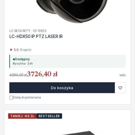
LC SECURITY · ID 10613
LC-HDX50 IP PTZ LASER IR
★ 5.0
· 9 opinii
Dostępny
Wysyłka 24h
3726,40 zł
4384,00 zł
netto
♡
Do koszyka
Dodaj do porównania
TANIEJ -60 ZŁ
BESTSELLER