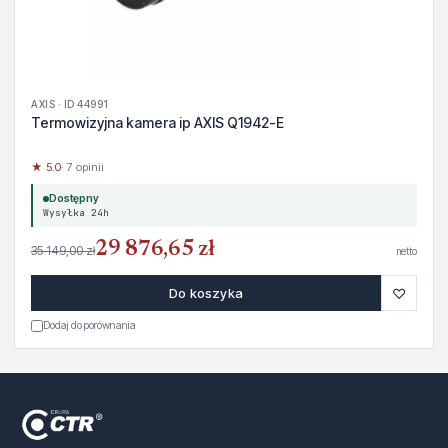
AXIS · ID 44991
Termowizyjna kamera ip AXIS Q1942-E
★ 5.0
· 7 opinii
Dostępny
Wysyłka 24h
29 876,65 zł
35 149,00 zł
netto
♡
Do koszyka
Dodaj do porównania