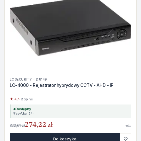
LC SECURITY · ID 8149
LC-4000 - Rejestrator hybrydowy CCTV - AHD - IP
★ 4.7
· 8 opinii
Dostępny
Wysyłka 24h
274,22 zł
322,61 zł
netto
♡
Do koszyka