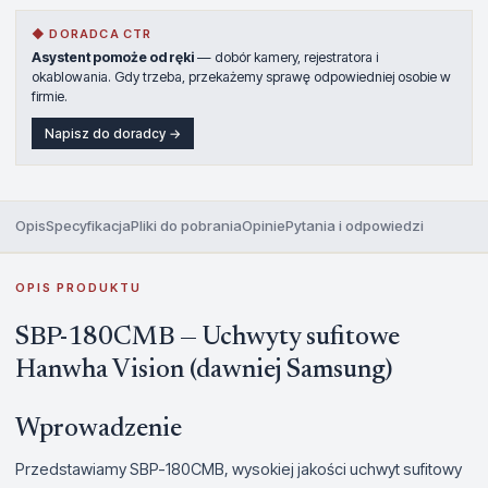
◆ DORADCA CTR
Asystent pomoże od ręki
— dobór kamery, rejestratora i
okablowania. Gdy trzeba, przekażemy sprawę odpowiedniej osobie w
firmie.
Napisz do doradcy →
Opis
Specyfikacja
Pliki do pobrania
Opinie
Pytania i odpowiedzi
OPIS PRODUKTU
SBP-180CMB — Uchwyty sufitowe
Hanwha Vision (dawniej Samsung)
Wprowadzenie
Przedstawiamy SBP-180CMB, wysokiej jakości uchwyt sufitowy