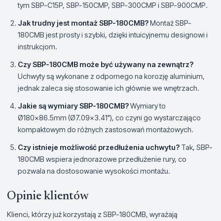
tym SBP-C15P, SBP-150CMP, SBP-300CMP i SBP-900CMP.
Jak trudny jest montaż SBP-180CMB?
Montaż SBP-
180CMB jest prosty i szybki, dzięki intuicyjnemu designowi i
instrukcjom.
Czy SBP-180CMB może być używany na zewnątrz?
Uchwyty są wykonane z odpornego na korozję aluminium,
jednak zaleca się stosowanie ich głównie we wnętrzach.
Jakie są wymiary SBP-180CMB?
Wymiary to
Ø180x86.5mm (Ø7.09x3.41"), co czyni go wystarczająco
kompaktowym do różnych zastosowań montażowych.
Czy istnieje możliwość przedłużenia uchwytu?
Tak, SBP-
180CMB wspiera jednorazowe przedłużenie rury, co
pozwala na dostosowanie wysokości montażu.
Opinie klientów
Klienci, którzy już korzystają z SBP-180CMB, wyrażają