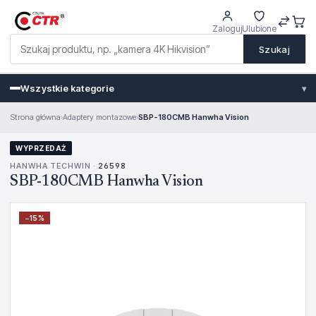
Zaloguj
Ulubione
Szukaj
Wszystkie kategorie
▾
Strona główna
›
Adaptery montazowe
›
SBP-180CMB Hanwha Vision
WYPRZEDAŻ
HANWHA TECHWIN ·
26598
SBP-180CMB Hanwha Vision
−
15
%