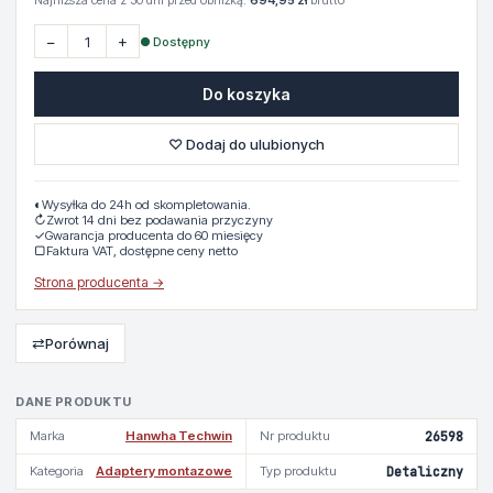
Najniższa cena z 30 dni przed obniżką:
694,95 zł
brutto
−
+
● Dostępny
Do koszyka
♡ Dodaj do ulubionych
◐
Wysyłka do 24h od skompletowania.
↻
Zwrot 14 dni bez podawania przyczyny
✓
Gwarancja producenta do 60 miesięcy
▢
Faktura VAT, dostępne ceny netto
Strona producenta →
⇄
Porównaj
DANE PRODUKTU
Marka
Hanwha Techwin
Nr produktu
26598
Kategoria
Adaptery montazowe
Typ produktu
Detaliczny