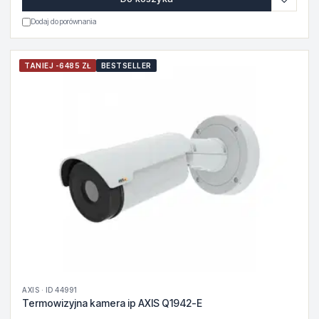
Dodaj do porównania
TANIEJ -6485 ZŁ
BESTSELLER
AXIS · ID 44991
Termowizyjna kamera ip AXIS Q1942-E