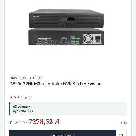
HIKVISION · ID 61345
DS-9632NI-M8 rejestrator NVR 32ch Hikvision
★ 5.0
· 7 opinii
Dostępny
Wysyłka 24h
7278,52 zł
11 932,00 zł
netto
♡
Do koszyka