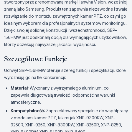
stworzony przez renomowaną markę Hanwha Vision, wcześniej
znaną jako Samsung. Produkt ten zapewnia niezawodne i trwałe
rozwiązanie do montażu zewnętrznych kamer PTZ, co czyni go
idealnym wyborem dla profesjonalnych systemów monitoringu.
Dzięki swojej solidnej konstrukcji i wszechstronności, SBP-
156HMW jest doskonałą opcją dla wymagających użytkowników,
którzy oczekują najwyższej jakości i wydajności.
Szczegółowe Funkcje
Uchwyt SBP-156HMW oferuje szereg funkcji i specyfikacji, które
wyróżniają go na tle konkurencji:
Materiał
: Wykonany z wytrzymałego aluminium, co
zapewnia długotrwałą trwałość i odporność na warunki
atmosferyczne.
Kompatybilność
: Zaprojektowany specjalnie do współpracy
z modelami kamer PTZ, takimi jak XNP-9300RW, XNP-
9250R, XNP-9250, XNP-8300RW, XNP-8250R, XNP-8250,
XNP-6400RW, XNP-6400R, XNP-6400.