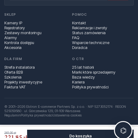
SKLEP
POMOC
Kamery IP
Kontakt
Rejestratory
Reklamacje i zwroty
Zestawy monitoringu
Status zamówienia
Alarmy
FAQ
Kontrola dostępu
Wsparcie techniczne
Akcesoria
Doradca
DLA FIRM
O CTR
Strefa instalatora
25 lat historii
Oferta B2B
Marki które sprzedajemy
Szkolenia
Baza wiedzy
Projekty inwestycyjne
Kariera
Faktura VAT
Polityka prywatności
© 2001–2026 Elctron E-commerce Partners Sp. z o.o. · NIP 5273052174 · REGON
525059580 · ul. Górczewska 129, 01‑109 Warszawa
Regulamin
Polityka prywatności
Ustawienia cookies
⌬
261,00 zł
Do koszyka
221,85 zł