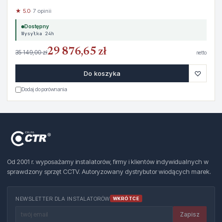
★ 5.0
· 7 opinii
Dostępny
Wysyłka 24h
29 876,65 zł
35 149,00 zł
netto
♡
Do koszyka
Dodaj do porównania
Od 2001 r. wyposażamy instalatorów, firmy i klientów indywidualnych w
sprawdzony sprzęt CCTV. Autoryzowany dystrybutor wiodących marek.
NEWSLETTER DLA INSTALATORÓW
WKRÓTCE
Zapisz