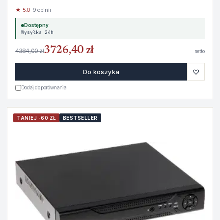
★ 5.0
· 9 opinii
Dostępny
Wysyłka 24h
3726,40 zł
4384,00 zł
netto
♡
Do koszyka
Dodaj do porównania
TANIEJ -60 ZŁ
BESTSELLER