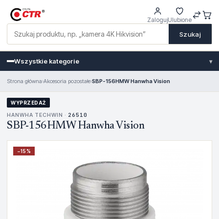
Zaloguj
Ulubione
Szukaj
Wszystkie kategorie
▾
Strona główna
›
Akcesoria pozostałe
›
SBP-156HMW Hanwha Vision
WYPRZEDAŻ
HANWHA TECHWIN ·
26510
SBP-156HMW Hanwha Vision
−
15
%