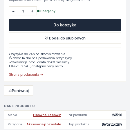
Najniższa cena z 30 dni przed obniżką:
321,03 zł
brutto
−
+
● Dostępny
Do koszyka
♡ Dodaj do ulubionych
◐
Wysyłka do 24h od skompletowania.
↻
Zwrot 14 dni bez podawania przyczyny
✓
Gwarancja producenta do 60 miesięcy
▢
Faktura VAT, dostępne ceny netto
Strona producenta →
⇄
Porównaj
DANE PRODUKTU
Marka
Hanwha Techwin
Nr produktu
26510
Kategoria
Akcesoria pozostałe
Typ produktu
Detaliczny