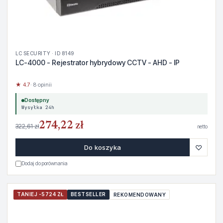
LC SECURITY · ID 8149
LC-4000 - Rejestrator hybrydowy CCTV - AHD - IP
★ 4.7
· 8 opinii
Dostępny
Wysyłka 24h
274,22 zł
322,61 zł
netto
♡
Do koszyka
Dodaj do porównania
TANIEJ -5724 ZŁ
BESTSELLER
REKOMENDOWANY