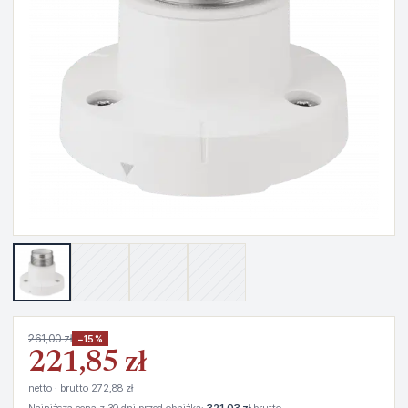
261,00 zł
−15%
221,85 zł
netto · brutto 272,88 zł