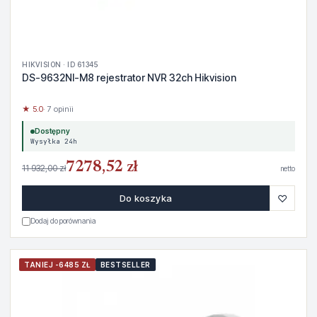
HIKVISION · ID 61345
DS-9632NI-M8 rejestrator NVR 32ch Hikvision
★ 5.0
· 7 opinii
Dostępny
Wysyłka 24h
7278,52 zł
11 932,00 zł
netto
♡
Do koszyka
Dodaj do porównania
TANIEJ -6485 ZŁ
BESTSELLER