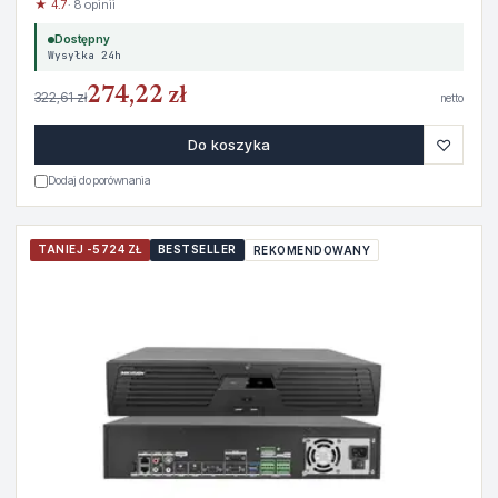
★ 4.7
· 8 opinii
Dostępny
Wysyłka 24h
274,22 zł
322,61 zł
netto
♡
Do koszyka
Dodaj do porównania
TANIEJ -5724 ZŁ
BESTSELLER
REKOMENDOWANY