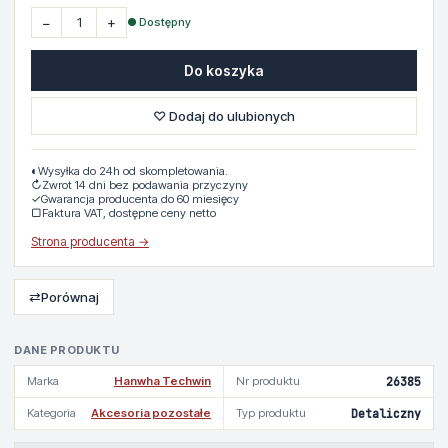
−
+
● Dostępny
Do koszyka
♡ Dodaj do ulubionych
◐
Wysyłka do 24h od skompletowania.
↻
Zwrot 14 dni bez podawania przyczyny
✓
Gwarancja producenta do 60 miesięcy
▢
Faktura VAT, dostępne ceny netto
Strona producenta →
⇄
Porównaj
DANE PRODUKTU
Marka
Hanwha Techwin
Nr produktu
26385
Kategoria
Akcesoria pozostałe
Typ produktu
Detaliczny