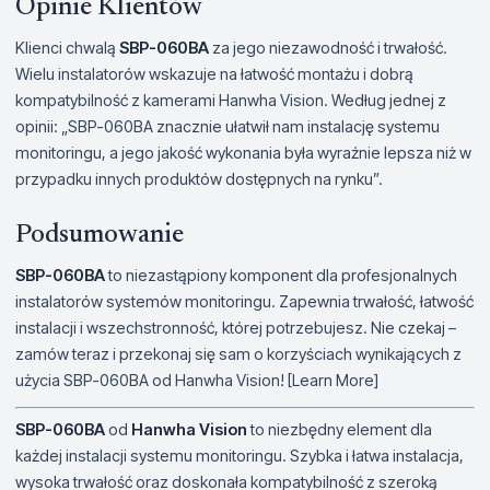
Opinie Klientów
Klienci chwalą
SBP-060BA
za jego niezawodność i trwałość.
Wielu instalatorów wskazuje na łatwość montażu i dobrą
kompatybilność z kamerami Hanwha Vision. Według jednej z
opinii: „SBP-060BA znacznie ułatwił nam instalację systemu
monitoringu, a jego jakość wykonania była wyraźnie lepsza niż w
przypadku innych produktów dostępnych na rynku”.
Podsumowanie
SBP-060BA
to niezastąpiony komponent dla profesjonalnych
instalatorów systemów monitoringu. Zapewnia trwałość, łatwość
instalacji i wszechstronność, której potrzebujesz. Nie czekaj –
zamów teraz i przekonaj się sam o korzyściach wynikających z
użycia SBP-060BA od Hanwha Vision! [Learn More]
SBP-060BA
od
Hanwha Vision
to niezbędny element dla
każdej instalacji systemu monitoringu. Szybka i łatwa instalacja,
wysoka trwałość oraz doskonała kompatybilność z szeroką