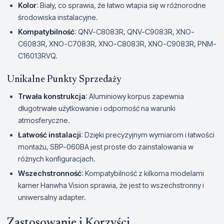
Kolor
: Biały, co sprawia, że łatwo wtapia się w różnorodne
środowiska instalacyjne.
Kompatybilność
: QNV-C8083R, QNV-C9083R, XNO-
C6083R, XNO-C7083R, XNO-C8083R, XNO-C9083R, PNM-
C16013RVQ.
Unikalne Punkty Sprzedaży
Trwała konstrukcja
: Aluminiowy korpus zapewnia
długotrwałe użytkowanie i odporność na warunki
atmosferyczne.
Łatwość instalacji
: Dzięki precyzyjnym wymiarom i łatwości
montażu, SBP-060BA jest proste do zainstalowania w
różnych konfiguracjach.
Wszechstronność
: Kompatybilność z kilkoma modelami
kamer Hanwha Vision sprawia, że jest to wszechstronny i
uniwersalny adapter.
Zastosowanie i Korzyści