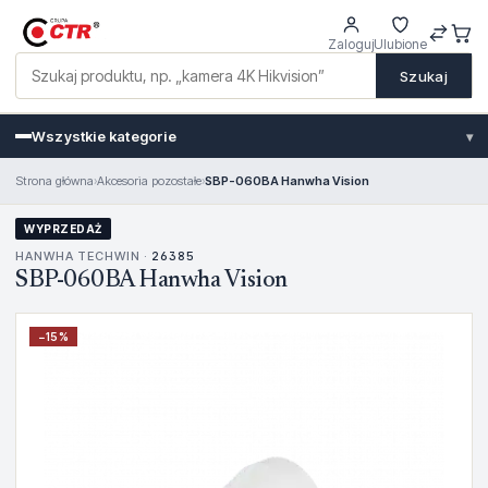
Zaloguj
Ulubione
Szukaj
Wszystkie kategorie
▾
Strona główna
›
Akcesoria pozostałe
›
SBP-060BA Hanwha Vision
WYPRZEDAŻ
HANWHA TECHWIN ·
26385
SBP-060BA Hanwha Vision
−
15
%