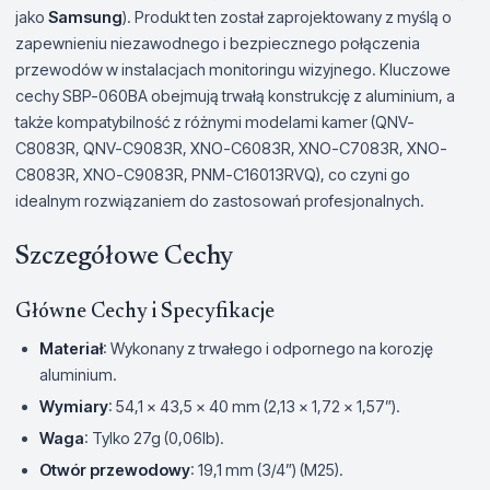
jako
Samsung
). Produkt ten został zaprojektowany z myślą o
zapewnieniu niezawodnego i bezpiecznego połączenia
przewodów w instalacjach monitoringu wizyjnego. Kluczowe
cechy SBP-060BA obejmują trwałą konstrukcję z aluminium, a
także kompatybilność z różnymi modelami kamer (QNV-
C8083R, QNV-C9083R, XNO-C6083R, XNO-C7083R, XNO-
C8083R, XNO-C9083R, PNM-C16013RVQ), co czyni go
idealnym rozwiązaniem do zastosowań profesjonalnych.
Szczegółowe Cechy
Główne Cechy i Specyfikacje
Materiał
: Wykonany z trwałego i odpornego na korozję
aluminium.
Wymiary
: 54,1 x 43,5 x 40 mm (2,13 x 1,72 x 1,57”).
Waga
: Tylko 27g (0,06lb).
Otwór przewodowy
: 19,1 mm (3/4”) (M25).