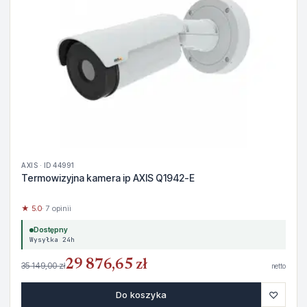
AXIS · ID 44991
Termowizyjna kamera ip AXIS Q1942-E
★ 5.0
· 7 opinii
Dostępny
Wysyłka 24h
29 876,65 zł
35 149,00 zł
netto
♡
Do koszyka