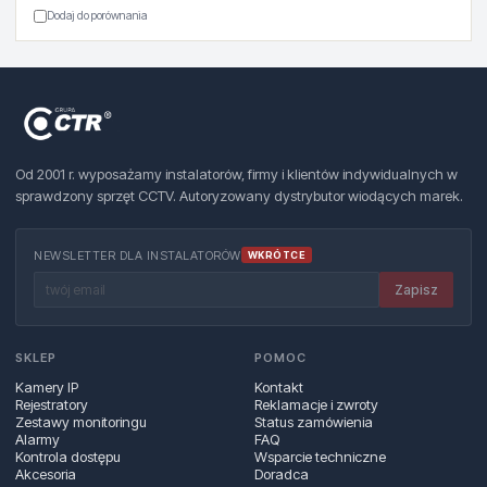
Dodaj do porównania
Od 2001 r. wyposażamy instalatorów, firmy i klientów indywidualnych w
sprawdzony sprzęt CCTV. Autoryzowany dystrybutor wiodących marek.
NEWSLETTER DLA INSTALATORÓW
WKRÓTCE
Zapisz
SKLEP
POMOC
Kamery IP
Kontakt
Rejestratory
Reklamacje i zwroty
Zestawy monitoringu
Status zamówienia
Alarmy
FAQ
Kontrola dostępu
Wsparcie techniczne
Akcesoria
Doradca