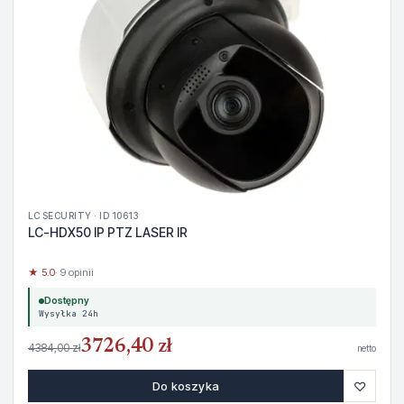
LC SECURITY · ID 10613
LC-HDX50 IP PTZ LASER IR
★ 5.0
· 9 opinii
Dostępny
Wysyłka 24h
3726,40 zł
4384,00 zł
netto
♡
Do koszyka