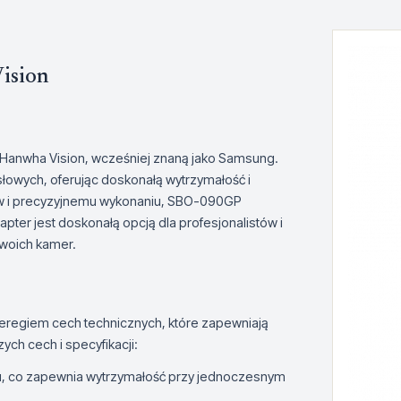
ision
Hanwha Vision, wcześniej znaną jako Samsung.
łowych, oferując doskonałą wytrzymałość i
łów i precyzyjnemu wykonaniu, SBO-090GP
pter jest doskonałą opcją dla profesjonalistów i
swoich kamer.
eregiem cech technicznych, które zapewniają
ych cech i specyfikacji:
iku, co zapewnia wytrzymałość przy jednoczesnym