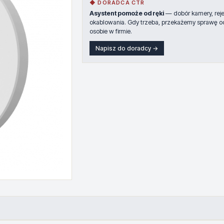
◆ DORADCA CTR
Asystent pomoże od ręki
— dobór kamery, rejes
okablowania. Gdy trzeba, przekażemy sprawę o
osobie w firmie.
Napisz do doradcy →