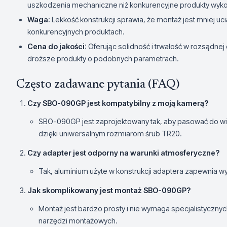
uszkodzenia mechaniczne niż konkurencyjne produkty wykon
Waga
: Lekkość konstrukcji sprawia, że montaż jest mniej uc
konkurencyjnych produktach.
Cena do jakości
: Oferując solidność i trwałość w rozsądn
droższe produkty o podobnych parametrach.
Często zadawane pytania (FAQ)
Czy SBO-090GP jest kompatybilny z moją kamerą?
SBO-090GP jest zaprojektowany tak, aby pasować do 
dzięki uniwersalnym rozmiarom śrub TR20.
Czy adapter jest odporny na warunki atmosferyczne?
Tak, aluminium użyte w konstrukcji adaptera zapewnia 
Jak skomplikowany jest montaż SBO-090GP?
Montaż jest bardzo prosty i nie wymaga specjalistyczny
narzędzi montażowych.