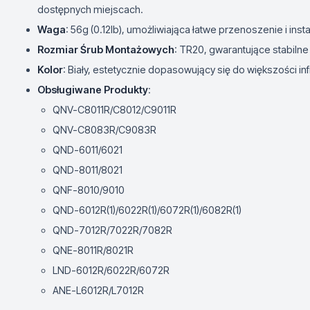
dostępnych miejscach.
Waga
: 56g (0.12lb), umożliwiająca łatwe przenoszenie i insta
Rozmiar Śrub Montażowych
: TR20, gwarantujące stabiln
Kolor
: Biały, estetycznie dopasowujący się do większości inf
Obsługiwane Produkty
:
QNV-C8011R/C8012/C9011R
QNV-C8083R/C9083R
QND-6011/6021
QND-8011/8021
QNF-8010/9010
QND-6012R(1)/6022R(1)/6072R(1)/6082R(1)
QND-7012R/7022R/7082R
QNE-8011R/8021R
LND-6012R/6022R/6072R
ANE-L6012R/L7012R