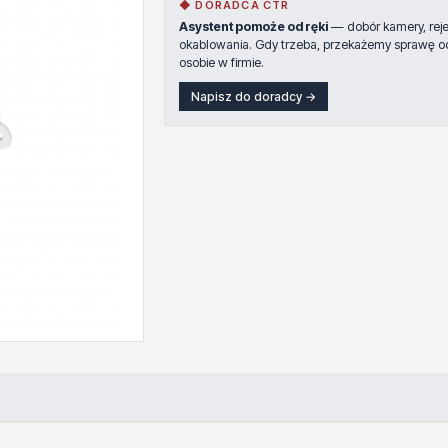
◆ DORADCA CTR
Asystent pomoże od ręki
— dobór kamery, rejes
okablowania. Gdy trzeba, przekażemy sprawę o
osobie w firmie.
Napisz do doradcy →