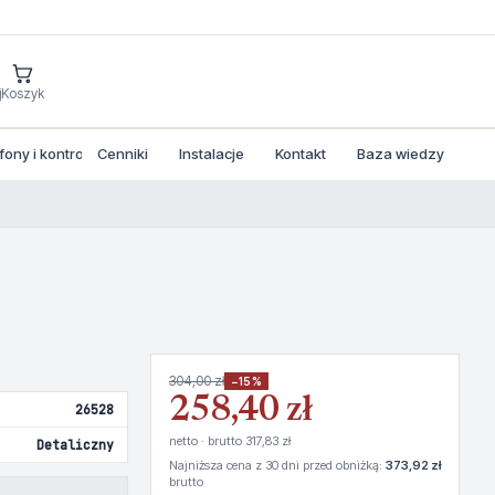
j
Koszyk
ny i kontrola dostepu
Cenniki
Instalacje
Kontakt
Baza wiedzy
304,00 zł
−15%
258,40 zł
26528
netto · brutto 317,83 zł
Detaliczny
Najniższa cena z 30 dni przed obniżką:
373,92 zł
brutto