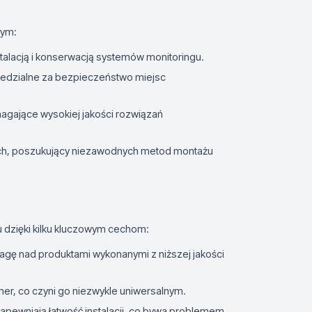
tym:
nstalacją i konserwacją systemów monitoringu.
wiedzialne za bezpieczeństwo miejsc
agające wysokiej jakości rozwiązań
ych, poszukujący niezawodnych metod montażu
 dzięki kilku kluczowym cechom:
agę nad produktami wykonanymi z niższej jakości
er, co czyni go niezwykle uniwersalnym.
pewniają łatwość instalacji, co bywa problemem