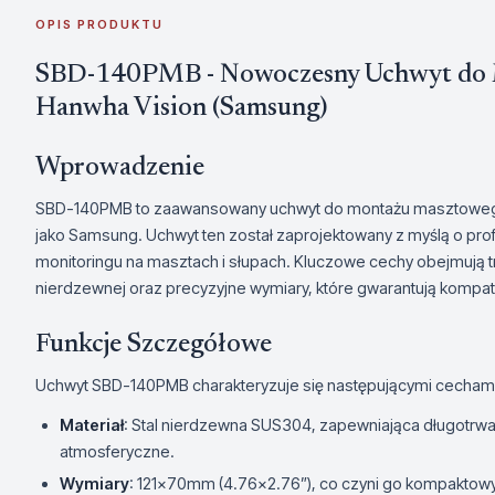
OPIS PRODUKTU
SBD-140PMB - Nowoczesny Uchwyt do 
Hanwha Vision (Samsung)
Wprowadzenie
SBD-140PMB to zaawansowany uchwyt do montażu masztowego 
jako Samsung. Uchwyt ten został zaprojektowany z myślą o p
monitoringu na masztach i słupach. Kluczowe cechy obejmują trw
nierdzewnej oraz precyzyjne wymiary, które gwarantują kompa
Funkcje Szczegółowe
Uchwyt SBD-140PMB charakteryzuje się następującymi cechami 
Materiał
: Stal nierdzewna SUS304, zapewniająca długotrwał
atmosferyczne.
Wymiary
: 121x70mm (4.76x2.76”), co czyni go kompaktow