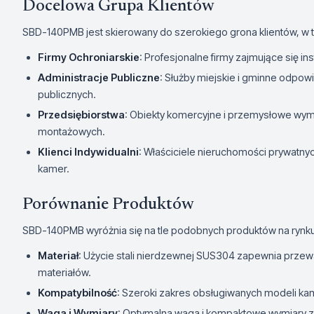
Docelowa Grupa Klientów
SBD-140PMB jest skierowany do szerokiego grona klientów, w 
Firmy Ochroniarskie
: Profesjonalne firmy zajmujące się i
Administracje Publiczne
: Służby miejskie i gminne odpo
publicznych.
Przedsiębiorstwa
: Obiekty komercyjne i przemysłowe wym
montażowych.
Klienci Indywidualni
: Właściciele nieruchomości prywatn
kamer.
Porównanie Produktów
SBD-140PMB wyróżnia się na tle podobnych produktów na rynku
Materiał
: Użycie stali nierdzewnej SUS304 zapewnia przew
materiałów.
Kompatybilność
: Szeroki zakres obsługiwanych modeli kam
Waga i Wymiary
: Optymalna waga i kompaktowe wymiary za