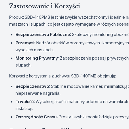
Zastosowanie i Korzyści
Produkt SBD-140PMB jest niezwykle wszechstronny i idealnie n
masztach i słupach, co jest często wymagane w różnych scenari
Bezpieczeństwo Publiczne
: Skuteczny monitoring obszarów
Przemysł
: Nadzór obiektów przemysłowych i komercyjnych
wysokich masztach.
Monitoring Prywatny
: Zabezpieczenie posesji prywatnyc
słupach.
Korzyści z korzystania z uchwytu SBD-140PMB obejmują:
Bezpieczeństwo
: Stabilne mocowanie kamer, minimalizują
nieprzerwane nagrania.
Trwałość
: Wysokiej jakości materiały odporne na warunki
instalacji.
Oszczędność Czasu
: Prosty i szybki montaż dzięki prec