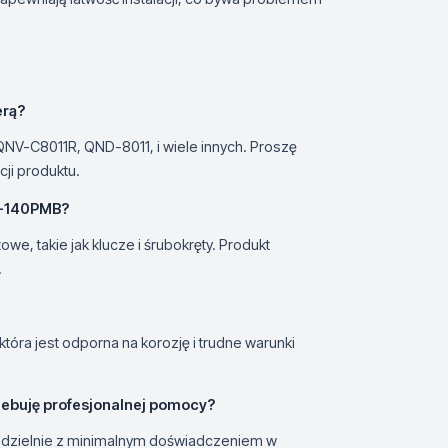
erą?
QNV-C8011R, QND-8011, i wiele innych. Proszę
cji produktu.
D-140PMB?
, takie jak klucze i śrubokręty. Produkt
.
tóra jest odporna na korozję i trudne warunki
zebuję profesjonalnej pomocy?
modzielnie z minimalnym doświadczeniem w