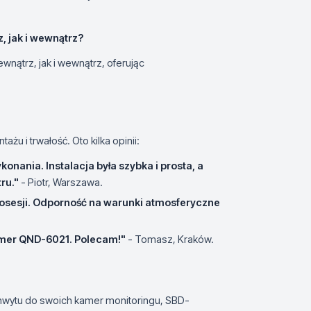
 jak i wewnątrz?
wnątrz, jak i wewnątrz, oferując
u i trwałość. Oto kilka opinii:
nania. Instalacja była szybka i prosta, a
ru."
- Piotr, Warszawa.
posesji. Odporność na warunki atmosferyczne
amer QND-6021. Polecam!"
- Tomasz, Kraków.
hwytu do swoich kamer monitoringu, SBD-