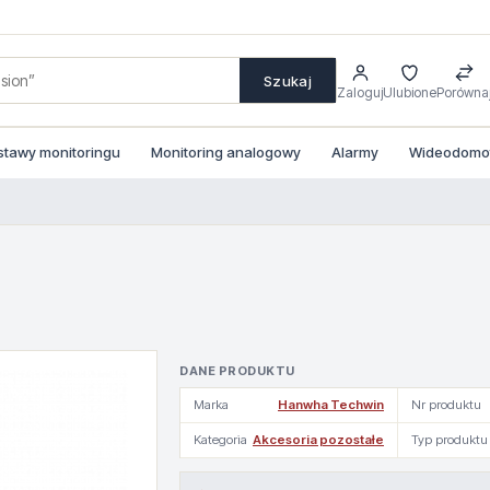
Szukaj
Zaloguj
Ulubione
Porówna
stawy monitoringu
Monitoring analogowy
Alarmy
Wideodomofo
DANE PRODUKTU
Marka
Hanwha Techwin
Nr produktu
Kategoria
Akcesoria pozostałe
Typ produktu