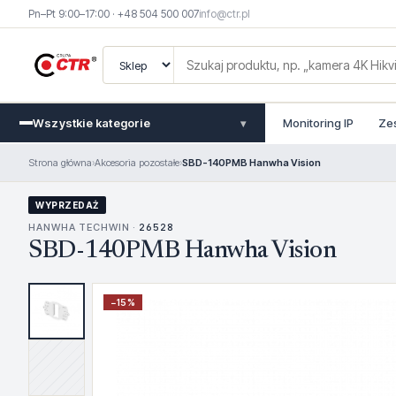
Pn–Pt 9:00–17:00 · +48 504 500 007
info@ctr.pl
Wszystkie kategorie
Monitoring IP
Ze
▾
Strona główna
›
Akcesoria pozostałe
›
SBD-140PMB Hanwha Vision
WYPRZEDAŻ
HANWHA TECHWIN ·
26528
SBD-140PMB Hanwha Vision
−
15
%