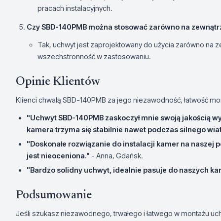
pracach instalacyjnych.
Czy SBD-140PMB można stosować zarówno na zewnątrz,
Tak, uchwyt jest zaprojektowany do użycia zarówno na ze
wszechstronność w zastosowaniu.
Opinie Klientów
Klienci chwalą SBD-140PMB za jego niezawodność, łatwość montaż
"Uchwyt SBD-140PMB zaskoczył mnie swoją jakością wyko
kamera trzyma się stabilnie nawet podczas silnego wiat
"Doskonałe rozwiązanie do instalacji kamer na naszej 
jest nieoceniona."
- Anna, Gdańsk.
"Bardzo solidny uchwyt, idealnie pasuje do naszych k
Podsumowanie
Jeśli szukasz niezawodnego, trwałego i łatwego w montażu uc