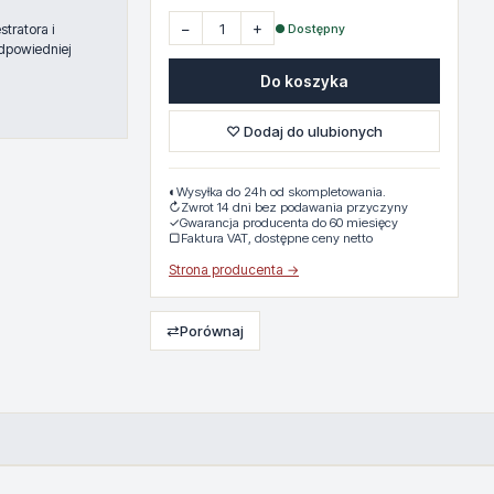
−
+
● Dostępny
tratora i
dpowiedniej
Do koszyka
♡ Dodaj do ulubionych
◐
Wysyłka do 24h od skompletowania.
↻
Zwrot 14 dni bez podawania przyczyny
✓
Gwarancja producenta do 60 miesięcy
▢
Faktura VAT, dostępne ceny netto
Strona producenta →
⇄
Porównaj