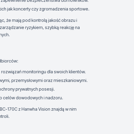
 i zapewnienie bezpieczeństwa domowników.
akich jak koncerty czy zgromadzenia sportowe.
, że mają pod kontrolą jakość obrazu i
zarządzanie ryzykiem, szybką reakcję na
nych.
dbiorców:
 rozwiązań monitoringu dla swoich klientów.
owymi, przemysłowymi oraz mieszkaniowymi.
ochrony prywatnych posesji.
do celów dowodowych i nadzoru.
BC-170C z Hanwha Vision znajdą w nim
roli.