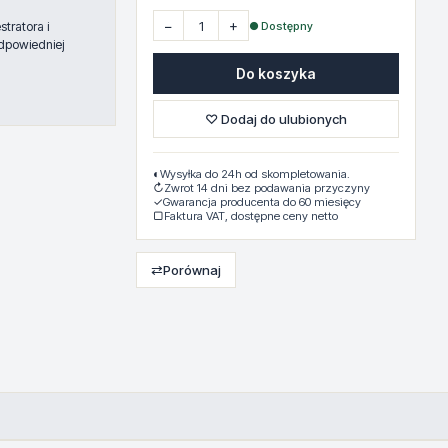
−
+
● Dostępny
tratora i
dpowiedniej
Do koszyka
♡ Dodaj do ulubionych
◐
Wysyłka do 24h od skompletowania.
↻
Zwrot 14 dni bez podawania przyczyny
✓
Gwarancja producenta do 60 miesięcy
▢
Faktura VAT, dostępne ceny netto
⇄
Porównaj