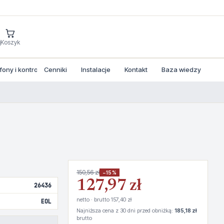
j
Koszyk
ny i kontrola dostepu
Cenniki
Instalacje
Kontakt
Baza wiedzy
150,56 zł
−15%
127,97 zł
26436
netto · brutto 157,40 zł
EOL
Najniższa cena z 30 dni przed obniżką:
185,18 zł
brutto