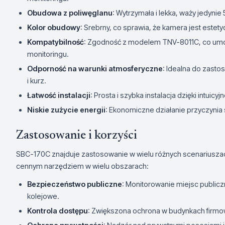
Obudowa z poliwęglanu
: Wytrzymała i lekka, waży jedynie 50
Kolor obudowy
: Srebrny, co sprawia, że kamera jest estety
Kompatybilność
: Zgodność z modelem TNV-8011C, co umożl
monitoringu.
Odporność na warunki atmosferyczne
: Idealna do zast
i kurz.
Łatwość instalacji
: Prosta i szybka instalacja dzięki int
Niskie zużycie energii
: Ekonomiczne działanie przyczynia
Zastosowanie i korzyści
SBC-170C znajduje zastosowanie w wielu różnych scenariuszach
cennym narzędziem w wielu obszarach:
Bezpieczeństwo publiczne
: Monitorowanie miejsc publiczn
kolejowe.
Kontrola dostępu
: Zwiększona ochrona w budynkach firmo