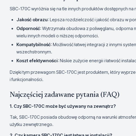
SBC-170C wyróżnia się na tle innych produktów dostępnych na r
Jakość obrazu
: Lepsza rozdzielczość i jakość obrazu w p
Odporność
: Wytrzymała obudowa z poliwęglanu, odporna n
wielu innych modeli o niższej odporności.
Kompatybilność
: Możliwość łatwej integracji z innymi syst
wszechstronnym.
Koszt efektywności
: Niskie zużycie energii i łatwość instal
Dzięki tym przewagom SBC-170C jest produktem, który wyprzed
i funkcjonalności.
Najczęściej zadawane pytania (FAQ)
1. Czy SBC-170C może być używany na zewnątrz?
Tak, SBC-170C posiada obudowę odporną na warunki atmosfer
użytku zewnętrznego.
2. Czy kamera SBC-170C jest łatwa w instalacji?