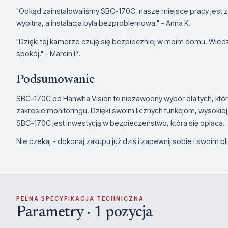
"Odkąd zainstalowaliśmy SBC-170C, nasze miejsce pracy jest z
wybitna, a instalacja była bezproblemowa." - Anna K.
"Dzięki tej kamerze czuję się bezpieczniej w moim domu. Wie
spokój." - Marcin P.
Podsumowanie
SBC-170C od Hanwha Vision to niezawodny wybór dla tych, kt
zakresie monitoringu. Dzięki swoim licznych funkcjom, wysokiej
SBC-170C jest inwestycją w bezpieczeństwo, która się opłaca.
Nie czekaj - dokonaj zakupu już dziś i zapewnij sobie i swoim bl
PEŁNA SPECYFIKACJA TECHNICZNA
Parametry · 1 pozycja