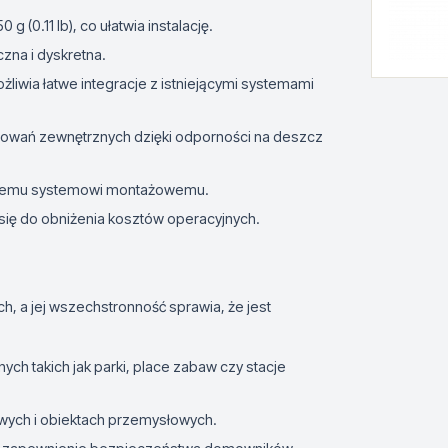
 g (0.11 lb), co ułatwia instalację.
czna i dyskretna.
iwia łatwe integracje z istniejącymi systemami
osowań zewnętrznych dzięki odporności na deszcz
uicyjnemu systemowi montażowemu.
 się do obniżenia kosztów operacyjnych.
, a jej wszechstronność sprawia, że jest
ych takich jak parki, place zabaw czy stacje
wych i obiektach przemysłowych.