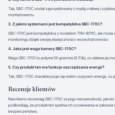
Tak, SBC-170C został zaprojektowany z myślą o łatwej i szybkiej 
montażowemu.
3. Z jakimi systemami jest kompatybilna SBC-170C?
SBC-170C jest kompatybilna z modelem TNV-8011C, ale może 
monitoringu dzięki swojej elastyczności i wszechstronności.
4. Jaka jest waga kamery SBC-170C?
Waga SBC-170C to jedynie 50 gramów (0.11 lb), co ułatwia jej mon
5. Czy produkt ten ma funkcje oszczędzania energii?
Tak, SBC-170C charakteryzuje się niskim zużyciem energii, co
Recenzje klientów
Nasi klienci doceniają SBC-170C za jego niezawodność, jakość o
podkreślają, że produkt ten spełnia ich oczekiwania w zakresie
bezpieczeństwo.