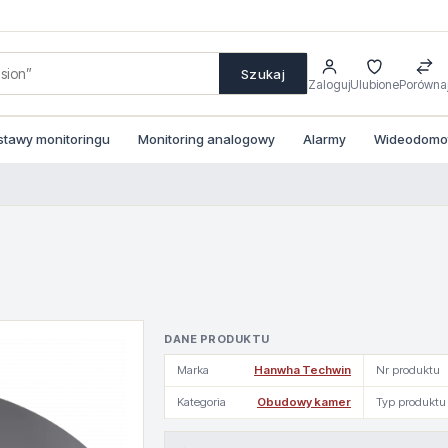
Szukaj
Zaloguj
Ulubione
Porówna
stawy monitoringu
Monitoring analogowy
Alarmy
Wideodomofo
DANE PRODUKTU
Marka
Hanwha Techwin
Nr produktu
Kategoria
Obudowy kamer
Typ produktu