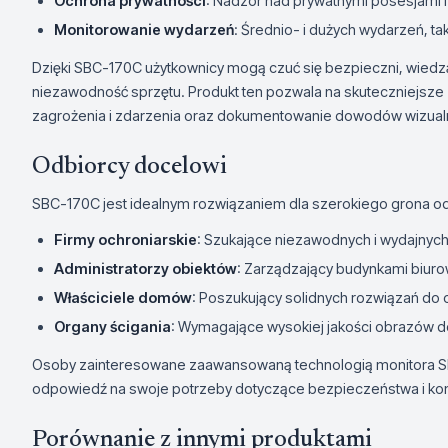
Ochrona prywatności
: Nadzór nad prywatnymi posesjami
Monitorowanie wydarzeń
: Średnio- i dużych wydarzeń, t
Dzięki SBC-170C użytkownicy mogą czuć się bezpieczni, wiedząc
niezawodność sprzętu. Produkt ten pozwala na skuteczniejsze 
zagrożenia i zdarzenia oraz dokumentowanie dowodów wizual
Odbiorcy docelowi
SBC-170C jest idealnym rozwiązaniem dla szerokiego grona o
Firmy ochroniarskie
: Szukające niezawodnych i wydajnych
Administratorzy obiektów
: Zarządzający budynkami biur
Właściciele domów
: Poszukujący solidnych rozwiązań do 
Organy ścigania
: Wymagające wysokiej jakości obrazów 
Osoby zainteresowane zaawansowaną technologią monitora S
odpowiedź na swoje potrzeby dotyczące bezpieczeństwa i kont
Porównanie z innymi produktami