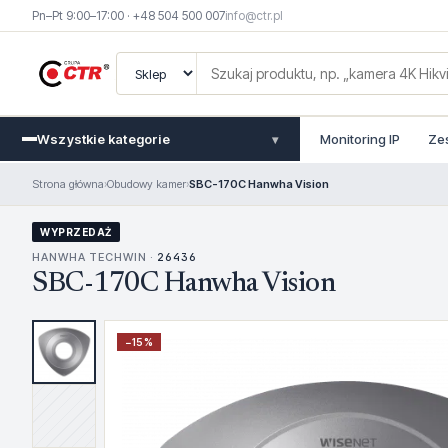
Pn–Pt 9:00–17:00 · +48 504 500 007
info@ctr.pl
Wszystkie kategorie
Monitoring IP
Ze
▾
Strona główna
›
Obudowy kamer
›
SBC-170C Hanwha Vision
WYPRZEDAŻ
HANWHA TECHWIN ·
26436
SBC-170C Hanwha Vision
−
15
%