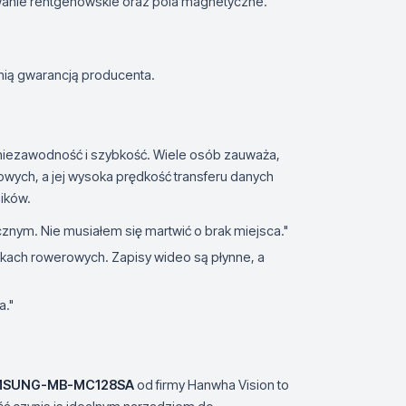
wanie rentgenowskie oraz pola magnetyczne.
nią gwarancją producenta.
a niezawodność i szybkość. Wiele osób zauważa,
owych, a jej wysoka prędkość transferu danych
ików.
icznym. Nie musiałem się martwić o brak miejsca."
zkach rowerowych. Zapisy wideo są płynne, a
a."
MSUNG-MB-MC128SA
od firmy Hanwha Vision to