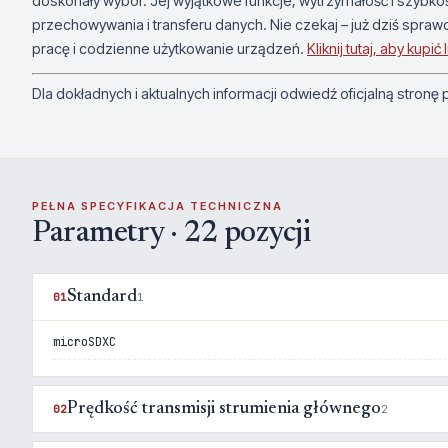
doskonały wybór. Jej wyjątkowe funkcje, wytrzymałość i szybko
przechowywania i transferu danych. Nie czekaj – już dziś spraw
pracę i codzienne użytkowanie urządzeń.
Kliknij tutaj, aby kupi
Dla dokładnych i aktualnych informacji odwiedź oficjalną stronę
PEŁNA SPECYFIKACJA TECHNICZNA
Parametry · 22 pozycji
Standard
01
1
microSDXC
Prędkość transmisji strumienia głównego
02
2