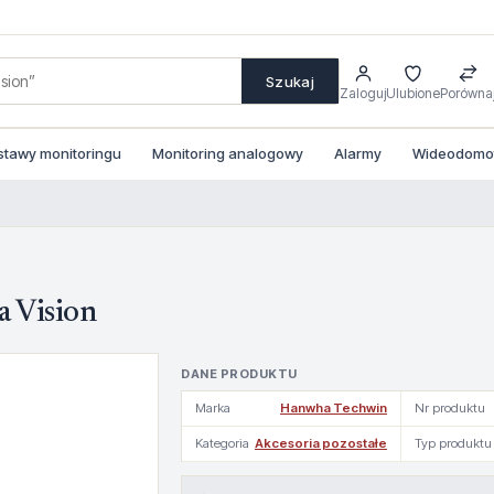
Szukaj
Zaloguj
Ulubione
Porówna
stawy monitoringu
Monitoring analogowy
Alarmy
Wideodomofo
Vision
DANE PRODUKTU
Marka
Hanwha Techwin
Nr produktu
Kategoria
Akcesoria pozostałe
Typ produktu