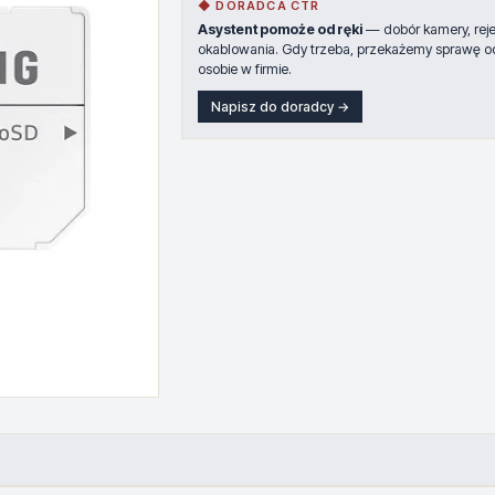
◆ DORADCA CTR
Asystent pomoże od ręki
— dobór kamery, rejes
okablowania. Gdy trzeba, przekażemy sprawę o
osobie w firmie.
Napisz do doradcy →