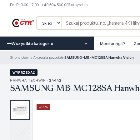
Pn–Pt 9:00–17:00 · +48 504 500 007
info@ctr.pl
Wszystkie kategorie
Monitoring IP
Ze
▾
Strona główna
›
Akcesoria pozostałe
›
SAMSUNG-MB-MC128SA Hanwha Vision
WYPRZEDAŻ
HANWHA TECHWIN ·
24442
SAMSUNG-MB-MC128SA Hanwha 
−
15
%