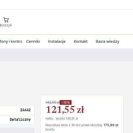
j
Koszyk
ny i kontrola dostepu
Cenniki
Instalacje
Kontakt
Baza wiedzy
143,00 zł
−15%
121,55 zł
24442
netto · brutto 149,51 zł
Detaliczny
Najniższa cena z 30 dni przed obniżką:
175,89 zł
brutto