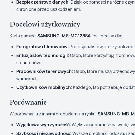
Bezpieczeństwo danych
: Dzięki odporności na różne czy
chronione przed uszkodzeniem.
Docelowi użytkownicy
Karta pamięci
SAMSUNG-MB-MC128SA
jest idealna dla:
Fotografów i filmowców
: Profesjonalistów, którzy potrze
Entuzjastów technologii
: Osób, które korzystają z dron
smartfonów.
Pracowników terenowych
: Osób, które muszą przechowyw
warunkach.
Użytkowników mobilnych
: Każdego, kto potrzebuje doda
Porównanie
W porównaniu z innymi produktami na rynku,
SAMSUNG-MB-M
Wyjątkowa wytrzymałość
: Większa odporność na wodę, ws
Szybkość i niezawodność
: Wyższe prędkości odczytu i za