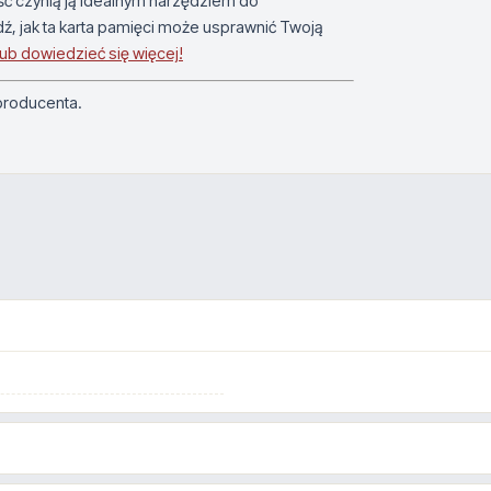
ść czynią ją idealnym narzędziem do
dź, jak ta karta pamięci może usprawnić Twoją
ć lub dowiedzieć się więcej!
 producenta.