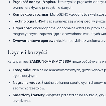
Prędkość odczytu/zapisu
: Ultra szybkie prędkości odczyt
płynne i efektywne przesyłanie danych.
Kompaktowy rozmiar
: MicroSDHC – zgodność z większośc
Technologia UHS-I
: Zapewnia lepszą wydajność i większą 
Odporność
: Wodoodporna, odporna na wstrząsy, promienio
magnetycznych, zapewniając niezawodność w trudnych wa
Dwuwariantowe operowanie
: Kompatybilna z wieloma ur
Użycie i korzyści
Karta pamięci
SAMSUNG-MB-MC128SA
może być używana w r
Fotografia
: Idealna do aparatów cyfrowych, gdzie wysoka p
trybie seryjnym.
Nagrania wideo
: Świetna do kamer sportowych i dronów, u
żadnych przestojów.
Smartfony i tablety
: Zwiększa przestrzeń na aplikacje, gry,
urządzenia.