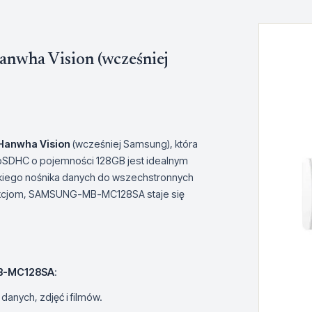
ha Vision (wcześniej
Hanwha Vision
(wcześniej Samsung), która
croSDHC o pojemności 128GB jest idealnym
bkiego nośnika danych do wszechstronnych
unkcjom, SAMSUNG-MB-MC128SA staje się
-MC128SA
:
danych, zdjęć i filmów.