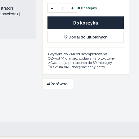
−
+
● Dostępny
tratora i
dpowiedniej
Do koszyka
♡ Dodaj do ulubionych
◐
Wysyłka do 24h od skompletowania.
↻
Zwrot 14 dni bez podawania przyczyny
✓
Gwarancja producenta do 60 miesięcy
▢
Faktura VAT, dostępne ceny netto
⇄
Porównaj