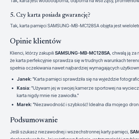
Tak, karta jest wodoodporna, odporna na wstrząsy, promienio
5. Czy karta posiada gwarancję?
Tak, karta pamięci SAMSUNG-MB-MC128SA objęta jest wielolet
Opinie klientów
Klienci, którzy zakupili
SAMSUNG-MB-MC128SA
, chwalą ją z
że karta perfekcyjnie sprawdza się w trudnych warunkach teren
spełnia oczekiwania nawet najbardziej wymagających użytkown
Janek
: "Karta pamięci sprawdziła się na wyjeździe fotograf
Kasia
: "Używam jej w swojej kamerze sportowej na wyciec
karta nigdy mnie nie zawiodła."
Marek
: "Niezawodność i szybkość! Idealna dla mojego dron
Podsumowanie
Jeśli szukasz niezawodnej i wszechstronnej karty pamięci,
SA