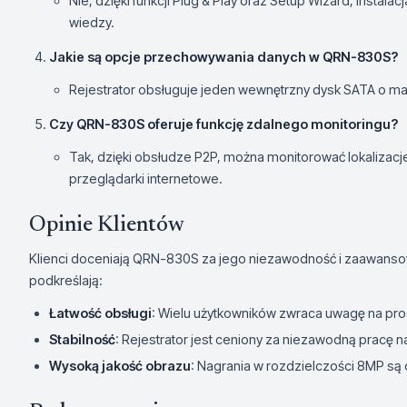
Nie, dzięki funkcji Plug & Play oraz Setup Wizard, instalac
wiedzy.
Jakie są opcje przechowywania danych w QRN-830S?
Rejestrator obsługuje jeden wewnętrzny dysk SATA o m
Czy QRN-830S oferuje funkcję zdalnego monitoringu?
Tak, dzięki obsłudze P2P, można monitorować lokalizacje
przeglądarki internetowe.
Opinie Klientów
Klienci doceniają QRN-830S za jego niezawodność i zaawanso
podkreślają:
Łatwość obsługi
: Wielu użytkowników zwraca uwagę na prost
Stabilność
: Rejestrator jest ceniony za niezawodną pracę 
Wysoką jakość obrazu
: Nagrania w rozdzielczości 8MP są