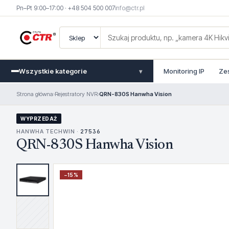
Pn–Pt 9:00–17:00 · +48 504 500 007
info@ctr.pl
Wszystkie kategorie
Monitoring IP
Ze
▾
Strona główna
›
Rejestratory NVR
›
QRN-830S Hanwha Vision
WYPRZEDAŻ
HANWHA TECHWIN ·
27536
QRN-830S Hanwha Vision
−
15
%