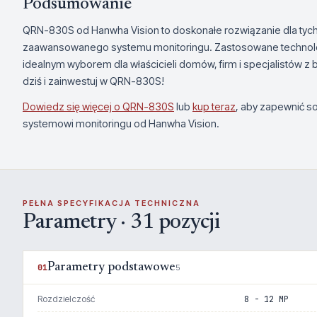
Podsumowanie
QRN-830S od Hanwha Vision to doskonałe rozwiązanie dla tych
zaawansowanego systemu monitoringu. Zastosowane technologie
idealnym wyborem dla właścicieli domów, firm i specjalistów z 
dziś i zainwestuj w QRN-830S!
Dowiedz się więcej o QRN-830S
lub
kup teraz
, aby zapewnić 
systemowi monitoringu od Hanwha Vision.
PEŁNA SPECYFIKACJA TECHNICZNA
Parametry · 31 pozycji
Parametry podstawowe
01
5
Rozdzielczość
8 - 12 MP