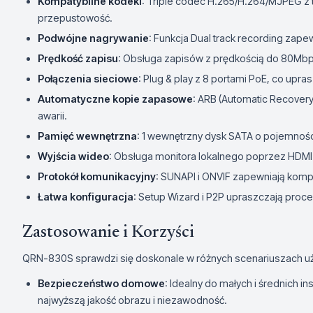
Kompatybilne kodeki
: Triple codec H.265/H.264/MJPEG z 
przepustowość.
Podwójne nagrywanie
: Funkcja Dual track recording zape
Prędkość zapisu
: Obsługa zapisów z prędkością do 80Mbp
Połączenia sieciowe
: Plug & play z 8 portami PoE, co upras
Automatyczne kopie zapasowe
: ARB (Automatic Recover
awarii.
Pamięć wewnętrzna
: 1 wewnętrzny dysk SATA o pojemnośc
Wyjścia wideo
: Obsługa monitora lokalnego poprzez HDMI
Protokół komunikacyjny
: SUNAPI i ONVIF zapewniają kom
Łatwa konfiguracja
: Setup Wizard i P2P upraszczają proces
Zastosowanie i Korzyści
QRN-830S sprawdzi się doskonale w różnych scenariuszach uży
Bezpieczeństwo domowe
: Idealny do małych i średnich 
najwyższą jakość obrazu i niezawodność.