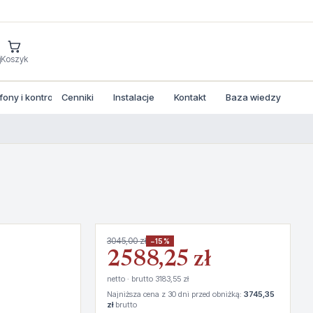
j
Koszyk
ny i kontrola dostepu
Cenniki
Instalacje
Kontakt
Baza wiedzy
3045,00 zł
−15%
2588,25 zł
netto · brutto 3183,55 zł
Najniższa cena z 30 dni przed obniżką:
3745,35
zł
brutto