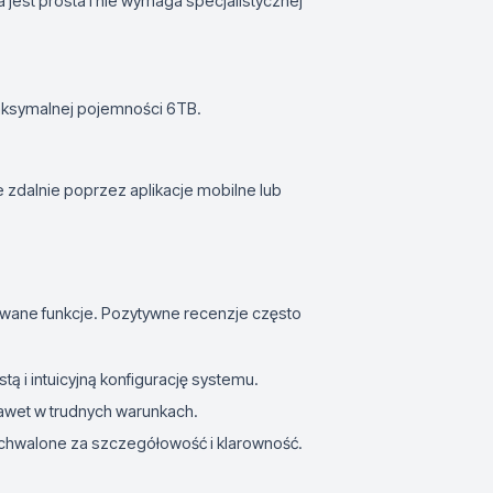
ja jest prosta i nie wymaga specjalistycznej
aksymalnej pojemności 6TB.
 zdalnie poprzez aplikacje mobilne lub
wane funkcje. Pozytywne recenzje często
ą i intuicyjną konfigurację systemu.
nawet w trudnych warunkach.
 chwalone za szczegółowość i klarowność.