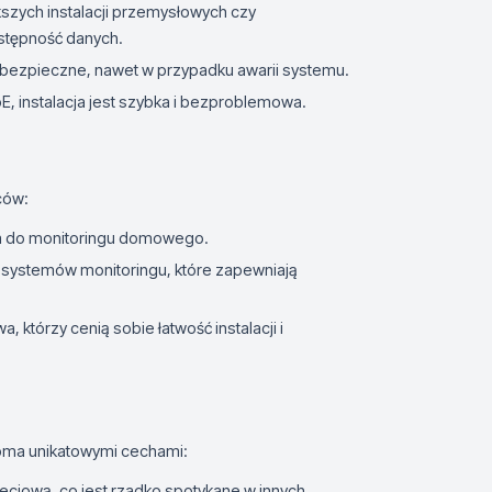
kszych instalacji przemysłowych czy
ostępność danych.
są bezpieczne, nawet w przypadku awarii systemu.
PoE, instalacja jest szybka i bezproblemowa.
ców:
a do monitoringu domowego.
systemów monitoringu, które zapewniają
 którzy cenią sobie łatwość instalacji i
koma unikatowymi cechami:
eciową, co jest rzadko spotykane w innych