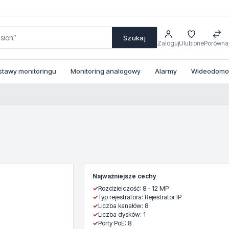
Szukaj
Zaloguj
Ulubione
Porówna
stawy monitoringu
Monitoring analogowy
Alarmy
Wideodomofo
Najważniejsze cechy
✓
Rozdzielczość: 8 - 12 MP
✓
Typ rejestratora: Rejestrator IP
✓
Liczba kanałów: 8
✓
Liczba dysków: 1
✓
Porty PoE: 8