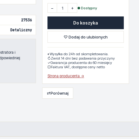
−
+
● Dostępny
27536
Do koszyka
Detaliczny
♡ Dodaj do ulubionych
tratora i
◐
Wysyłka do 24h od skompletowania.
dpowiedniej
↻
Zwrot 14 dni bez podawania przyczyny
✓
Gwarancja producenta do 60 miesięcy
▢
Faktura VAT, dostępne ceny netto
Strona producenta →
⇄
Porównaj