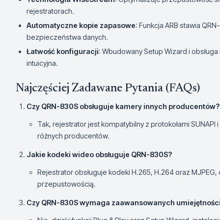
rejestratorach.
Automatyczne kopie zapasowe
: Funkcja ARB stawia QRN
bezpieczeństwa danych.
Łatwość konfiguracji
: Wbudowany Setup Wizard i obsługa P2
intuicyjna.
Najczęściej Zadawane Pytania (FAQs)
Czy QRN-830S obsługuje kamery innych producentów?
Tak, rejestrator jest kompatybilny z protokołami SUNAPI
różnych producentów.
Jakie kodeki wideo obsługuje QRN-830S?
Rejestrator obsługuje kodeki H.265, H.264 oraz MJPEG,
przepustowością.
Czy QRN-830S wymaga zaawansowanych umiejętności t