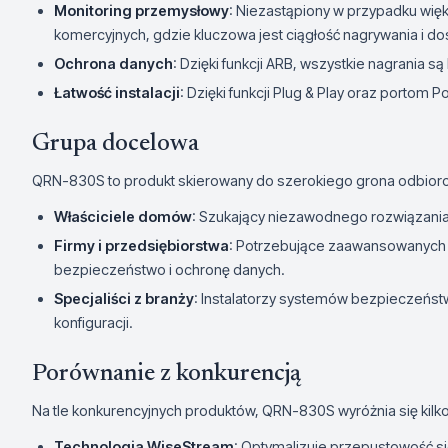
Monitoring przemysłowy
: Niezastąpiony w przypadku wię
komercyjnych, gdzie kluczowa jest ciągłość nagrywania i d
Ochrona danych
: Dzięki funkcji ARB, wszystkie nagrania 
Łatwość instalacji
: Dzięki funkcji Plug & Play oraz portom 
Grupa docelowa
QRN-830S to produkt skierowany do szerokiego grona odbior
Właściciele domów
: Szukający niezawodnego rozwiązani
Firmy i przedsiębiorstwa
: Potrzebujące zaawansowanych 
bezpieczeństwo i ochronę danych.
Specjaliści z branży
: Instalatorzy systemów bezpieczeństwa,
konfiguracji.
Porównanie z konkurencją
Na tle konkurencyjnych produktów, QRN-830S wyróżnia się kil
Technologia WiseStream
: Optymalizuje przepustowość si