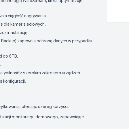
technologią WiseStream, która optymalizuje
wnia ciągłość nagrywania.
s dla kamer sieciowych.
zcza instalację.
y Backup) zapewnia ochronę danych w przypadku
i do 6TB.
.
patybilność z szerokim zakresem urządzeń.
 konfiguracji.
tkowania, oferując szereg korzyści:
instalacji monitoringu domowego, zapewniając