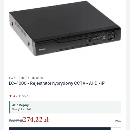
LC SECURITY · ID 8149
LC-4000 - Rejestrator hybrydowy CCTV - AHD - IP
★ 4.7
· 8 opinii
Dostępny
Wysyłka 24h
274,22 zł
322,61 zł
netto