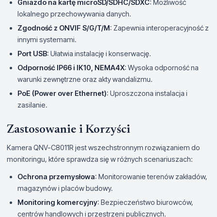
Gniazdo na kartę microSD/SDHC/SDXC
: Możliwość
lokalnego przechowywania danych.
Zgodność z ONVIF S/G/T/M
: Zapewnia interoperacyjność z
innymi systemami.
Port USB
: Ułatwia instalację i konserwację.
Odporność IP66 i IK10, NEMA4X
: Wysoka odporność na
warunki zewnętrzne oraz akty wandalizmu.
PoE (Power over Ethernet)
: Uproszczona instalacja i
zasilanie.
Zastosowanie i Korzyści
Kamera QNV-C8011R jest wszechstronnym rozwiązaniem do
monitoringu, które sprawdza się w różnych scenariuszach:
Ochrona przemysłowa
: Monitorowanie terenów zakładów,
magazynów i placów budowy.
Monitoring komercyjny
: Bezpieczeństwo biurowców,
centrów handlowych i przestrzeni publicznych.