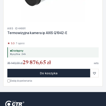
AXIS · ID 44991
Termowizyjna kamera ip AXIS Q1942-E
★ 5.0
· 7 opinii
Dostępny
Wysyłka 24h
29 876,65 zł
35 149,00 zł
netto
♡
Do koszyka
Dodaj do porównania