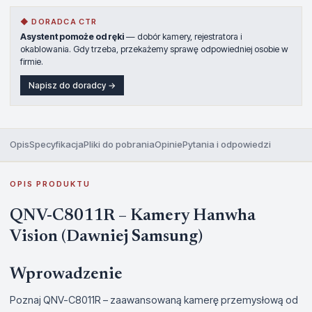
◆ DORADCA CTR
Asystent pomoże od ręki
— dobór kamery, rejestratora i
okablowania. Gdy trzeba, przekażemy sprawę odpowiedniej osobie w
firmie.
Napisz do doradcy →
Opis
Specyfikacja
Pliki do pobrania
Opinie
Pytania i odpowiedzi
OPIS PRODUKTU
QNV-C8011R – Kamery Hanwha
Vision (Dawniej Samsung)
Wprowadzenie
Poznaj QNV-C8011R – zaawansowaną kamerę przemysłową od