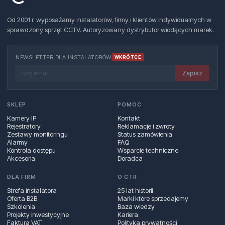
Od 2001 r. wyposażamy instalatorów, firmy i klientów indywidualnych w
sprawdzony sprzęt CCTV. Autoryzowany dystrybutor wiodących marek.
NEWSLETTER DLA INSTALATORÓW
WKRÓTCE
Zapisz
SKLEP
POMOC
Kamery IP
Kontakt
Rejestratory
Reklamacje i zwroty
Zestawy monitoringu
Status zamówienia
Alarmy
FAQ
Kontrola dostępu
Wsparcie techniczne
Akcesoria
Doradca
DLA FIRM
O CTR
Strefa instalatora
25 lat historii
Oferta B2B
Marki które sprzedajemy
Szkolenia
Baza wiedzy
Projekty inwestycyjne
Kariera
Faktura VAT
Polityka prywatności