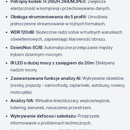
Potrójny kodek: H.265/H.264/MJPEG
: Zwiększa
elastyczność w kompresji i przechowywaniu danych.
Obsługa strumieniowania do 5 profili
: Umożliwia
jednoczesne streamowanie w różnych formatach.
WDR 120dB
: Skutecznie radzi sobie w trudnych warunkach
oświetleniowych, zapewniając klarowność obrazu.
Dzień/Noc (ICR)
: Automatyczne przełączanie między
trybem dziennym i nocnym.
IR LED o dużej mocy z zasięgiem do 20m
: Efektywny
nadzór nocny.
Zaawansowane funkcje analizy AI
: Wykrywanie obiektów
(osoby, pojazdy - samochody, ciężarówki, autobusy, rowery,
motocykle).
Analizy IVA
: Wirtualne linie/obszary, wejście/wyjście,
loitering, kierunek, naruszenie przestrzeni.
Wykrywanie defocus i sabotażu
: Przejrzyste
informowanie o problemach technicznych.