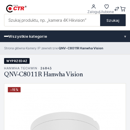
Zaloguj
Ulubione
Szukaj
Wszystkie kategorie
▾
Strona główna
›
Kamery IP zewnetrzne
›
QNV-C8011R Hanwha Vision
WYPRZEDAŻ
HANWHA TECHWIN ·
26843
QNV-C8011R Hanwha Vision
−
15
%