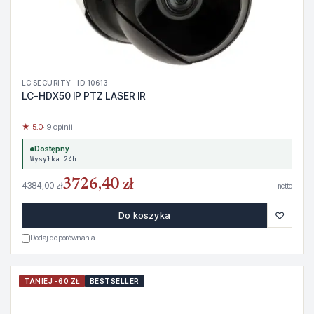
LC SECURITY · ID 10613
LC-HDX50 IP PTZ LASER IR
★ 5.0
· 9 opinii
Dostępny
Wysyłka 24h
3726,40 zł
4384,00 zł
netto
♡
Do koszyka
Dodaj do porównania
TANIEJ -60 ZŁ
BESTSELLER