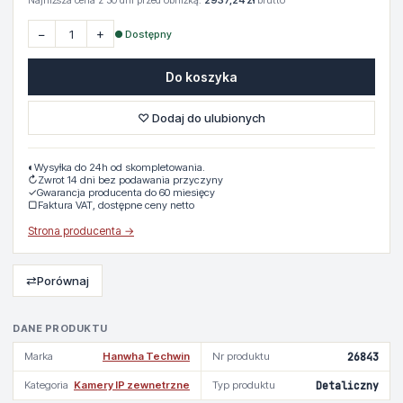
Najniższa cena z 30 dni przed obniżką:
2937,24 zł
brutto
−
+
● Dostępny
Do koszyka
♡ Dodaj do ulubionych
◐
Wysyłka do 24h od skompletowania.
↻
Zwrot 14 dni bez podawania przyczyny
✓
Gwarancja producenta do 60 miesięcy
▢
Faktura VAT, dostępne ceny netto
Strona producenta →
⇄
Porównaj
DANE PRODUKTU
Marka
Hanwha Techwin
Nr produktu
26843
Kategoria
Kamery IP zewnetrzne
Typ produktu
Detaliczny