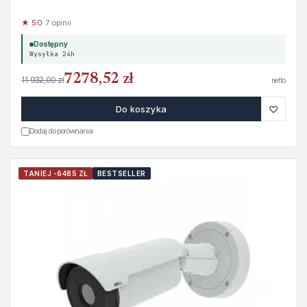
★ 5.0
· 7 opinii
Dostępny
Wysyłka 24h
7278,52 zł
11 932,00 zł
netto
♡
Do koszyka
Dodaj do porównania
TANIEJ -6485 ZŁ
BESTSELLER