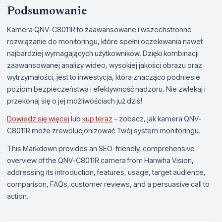
Podsumowanie
Kamera QNV-C8011R to zaawansowane i wszechstronne
rozwiązanie do monitoringu, które spełni oczekiwania nawet
najbardziej wymagających użytkowników. Dzięki kombinacji
zaawansowanej analizy wideo, wysokiej jakości obrazu oraz
wytrzymałości, jest to inwestycja, która znacząco podniesie
poziom bezpieczeństwa i efektywność nadzoru. Nie zwlekaj i
przekonaj się o jej możliwościach już dziś!
Dowiedz się więcej
lub
kup teraz
– zobacz, jak kamera QNV-
C8011R może zrewolucjonizować Twój system monitoringu.
This Markdown provides an SEO-friendly, comprehensive
overview of the QNV-C8011R camera from Hanwha Vision,
addressing its introduction, features, usage, target audience,
comparison, FAQs, customer reviews, and a persuasive call to
action.