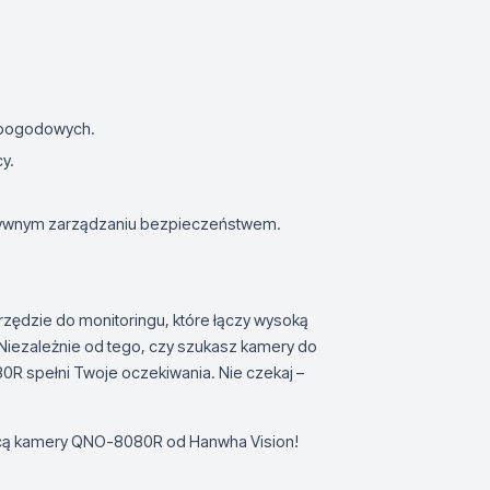
h pogodowych.
y.
tywnym zarządzaniu bezpieczeństwem.
ędzie do monitoringu, które łączy wysoką
Niezależnie od tego, czy szukasz kamery do
R spełni Twoje oczekiwania. Nie czekaj –
ocą kamery QNO-8080R od Hanwha Vision!