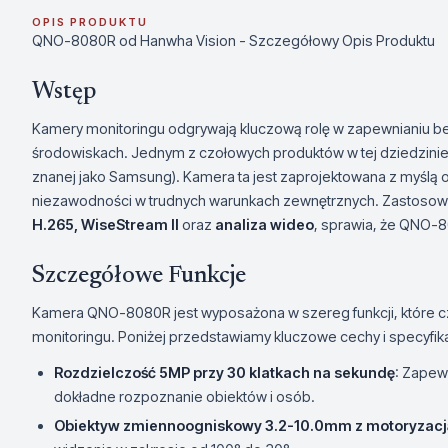
OPIS PRODUKTU
QNO-8080R od Hanwha Vision - Szczegółowy Opis Produktu
Wstęp
Kamery monitoringu odgrywają kluczową rolę w zapewnianiu b
środowiskach. Jednym z czołowych produktów w tej dziedzinie
znanej jako Samsung). Kamera ta jest zaprojektowana z myślą o
niezawodności w trudnych warunkach zewnętrznych. Zastosowa
H.265, WiseStream II
oraz
analiza wideo
, sprawia, że QNO-80
Szczegółowe Funkcje
Kamera QNO-8080R jest wyposażona w szereg funkcji, które c
monitoringu. Poniżej przedstawiamy kluczowe cechy i specyfik
Rozdzielczość 5MP przy 30 klatkach na sekundę
: Zapew
dokładne rozpoznanie obiektów i osób.
Obiektyw zmiennoogniskowy 3.2-10.0mm z motoryzacj