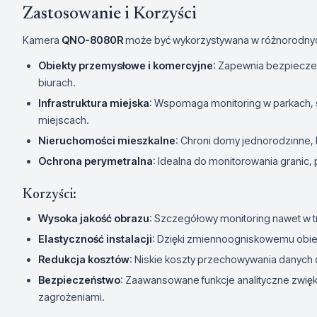
Zastosowanie i Korzyści
Kamera
QNO-8080R
może być wykorzystywana w różnorodnych
Obiekty przemysłowe i komercyjne
: Zapewnia bezpiecze
biurach.
Infrastruktura miejska
: Wspomaga monitoring w parkach, 
miejscach.
Nieruchomości mieszkalne
: Chroni domy jednorodzinne, b
Ochrona perymetralna
: Idealna do monitorowania granic, 
Korzyści:
Wysoka jakość obrazu
: Szczegółowy monitoring nawet w 
Elastyczność instalacji
: Dzięki zmiennoogniskowemu obiek
Redukcja kosztów
: Niskie koszty przechowywania danych d
Bezpieczeństwo
: Zaawansowane funkcje analityczne zwię
zagrożeniami.