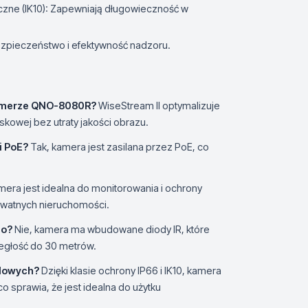
czne (IK10): Zapewniają długowieczność w
ezpieczeństwo i efektywność nadzoru.
 kamerze QNO-8080R?
WiseStream II optymalizuje
kowej bez utraty jakości obrazu.
i PoE?
Tak, kamera jest zasilana przez PoE, co
era jest idealna do monitorowania i ochrony
ywatnych nieruchomości.
go?
Nie, kamera ma wbudowane diody IR, które
ległość do 30 metrów.
odowych?
Dzięki klasie ochrony IP66 i IK10, kamera
 sprawia, że jest idealna do użytku