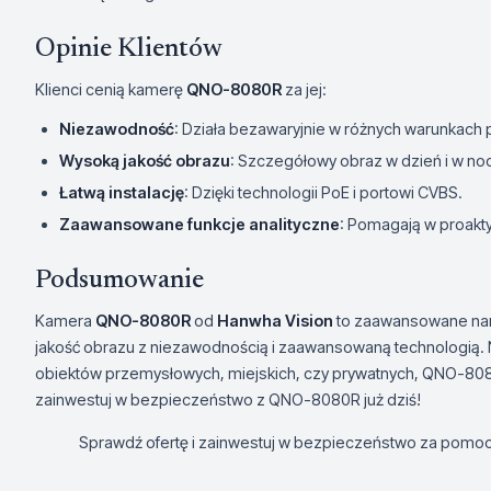
Opinie Klientów
Klienci cenią kamerę
QNO-8080R
za jej:
Niezawodność
: Działa bezawaryjnie w różnych warunkac
Wysoką jakość obrazu
: Szczegółowy obraz w dzień i w noc
Łatwą instalację
: Dzięki technologii PoE i portowi CVBS.
Zaawansowane funkcje analityczne
: Pomagają w proak
Podsumowanie
Kamera
QNO-8080R
od
Hanwha Vision
to zaawansowane narz
jakość obrazu z niezawodnością i zaawansowaną technologią. 
obiektów przemysłowych, miejskich, czy prywatnych, QNO-8080
zainwestuj w bezpieczeństwo z QNO-8080R już dziś!
Sprawdź ofertę i zainwestuj w bezpieczeństwo za pom