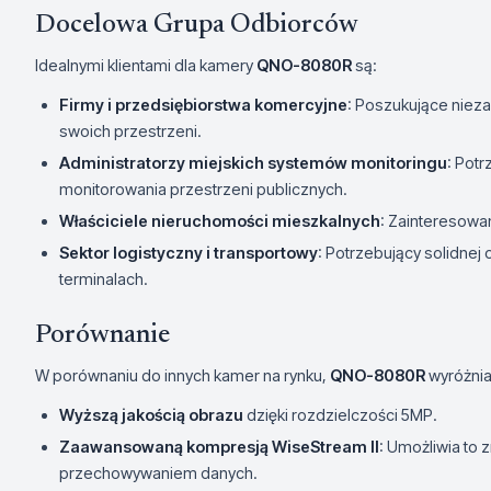
Docelowa Grupa Odbiorców
Idealnymi klientami dla kamery
QNO-8080R
są:
Firmy i przedsiębiorstwa komercyjne
: Poszukujące nie
swoich przestrzeni.
Administratorzy miejskich systemów monitoringu
: Pot
monitorowania przestrzeni publicznych.
Właściciele nieruchomości mieszkalnych
: Zainteresowa
Sektor logistyczny i transportowy
: Potrzebujący solidnej
terminalach.
Porównanie
W porównaniu do innych kamer na rynku,
QNO-8080R
wyróżnia
Wyższą jakością obrazu
dzięki rozdzielczości 5MP.
Zaawansowaną kompresją WiseStream II
: Umożliwia to
przechowywaniem danych.