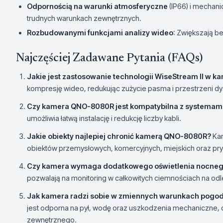
Odpornością na warunki atmosferyczne
(IP66) i mechani
trudnych warunkach zewnętrznych.
Rozbudowanymi funkcjami analizy wideo
: Zwiększają b
Najczęściej Zadawane Pytania (FAQs)
Jakie jest zastosowanie technologii WiseStream II w
kompresję wideo, redukując zużycie pasma i przestrzeni dys
Czy kamera QNO-8080R jest kompatybilna z systemam
umożliwia łatwą instalację i redukcję liczby kabli.
Jakie obiekty najlepiej chronić kamerą QNO-8080R?
Kam
obiektów przemysłowych, komercyjnych, miejskich oraz pr
Czy kamera wymaga dodatkowego oświetlenia nocne
pozwalają na monitoring w całkowitych ciemnościach na od
Jak kamera radzi sobie w zmiennych warunkach pog
jest odporna na pył, wodę oraz uszkodzenia mechaniczne, co
zewnętrznego.