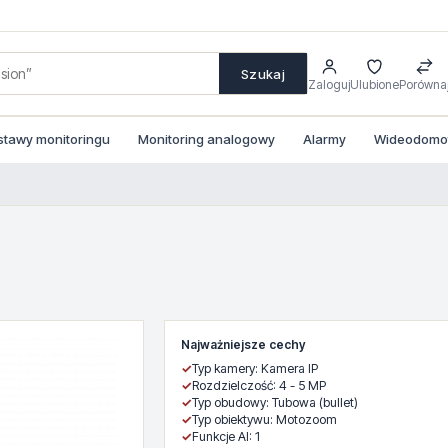
Szukaj
Zaloguj
Ulubione
Porówna
stawy monitoringu
Monitoring analogowy
Alarmy
Wideodomofo
Najważniejsze cechy
✓
Typ kamery: Kamera IP
✓
Rozdzielczość: 4 - 5 MP
✓
Typ obudowy: Tubowa (bullet)
✓
Typ obiektywu: Motozoom
✓
Funkcje AI: 1