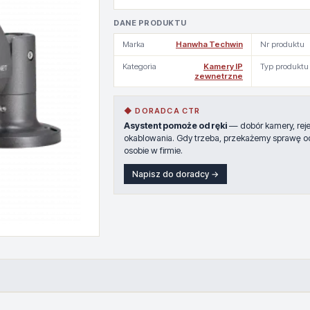
DANE PRODUKTU
Marka
Hanwha Techwin
Nr produktu
Kategoria
Kamery IP
Typ produktu
zewnetrzne
◆ DORADCA CTR
Asystent pomoże od ręki
— dobór kamery, rejes
okablowania. Gdy trzeba, przekażemy sprawę o
osobie w firmie.
Napisz do doradcy →