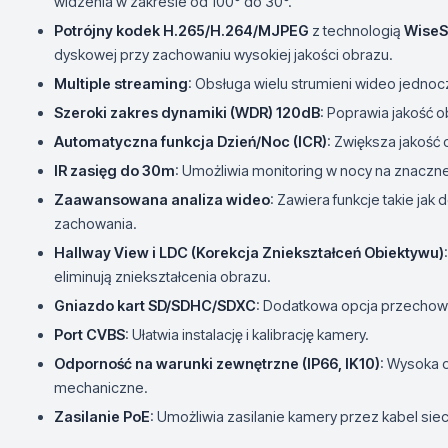
widzenia w zakresie od 100° do 30°.
Potrójny kodek H.265/H.264/MJPEG
z technologią
WiseS
dyskowej przy zachowaniu wysokiej jakości obrazu.
Multiple streaming
: Obsługa wielu strumieni wideo jednoc
Szeroki zakres dynamiki (WDR) 120dB
: Poprawia jakość 
Automatyczna funkcja Dzień/Noc (ICR)
: Zwiększa jakość
IR zasięg do 30m
: Umożliwia monitoring w nocy na znaczne
Zaawansowana analiza wideo
: Zawiera funkcje takie jak
zachowania.
Hallway View i LDC (Korekcja Zniekształceń Obiektywu)
eliminują zniekształcenia obrazu.
Gniazdo kart SD/SDHC/SDXC
: Dodatkowa opcja przechow
Port CVBS
: Ułatwia instalację i kalibrację kamery.
Odporność na warunki zewnętrzne (IP66, IK10)
: Wysoka 
mechaniczne.
Zasilanie PoE
: Umożliwia zasilanie kamery przez kabel siec