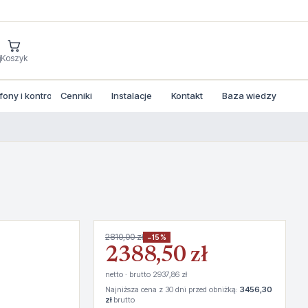
j
Koszyk
ny i kontrola dostepu
Cenniki
Instalacje
Kontakt
Baza wiedzy
2810,00 zł
−15%
2388,50 zł
netto · brutto 2937,86 zł
Najniższa cena z 30 dni przed obniżką:
3456,30
zł
brutto