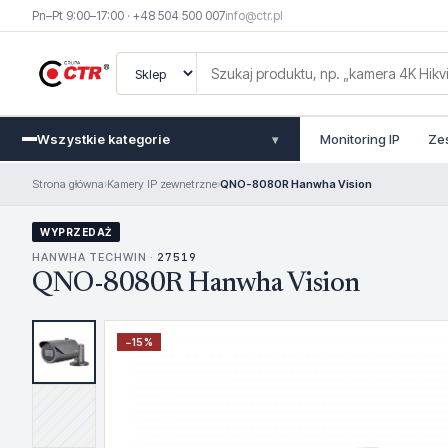
Pn–Pt 9:00–17:00 · +48 504 500 007
info@ctr.pl
Wszystkie kategorie
Monitoring IP
Ze
▾
Strona główna
›
Kamery IP zewnetrzne
›
QNO-8080R Hanwha Vision
WYPRZEDAŻ
HANWHA TECHWIN ·
27519
QNO-8080R Hanwha Vision
−
15
%