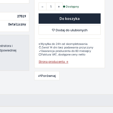
−
+
● Dostępny
27519
Do koszyka
Detaliczny
♡ Dodaj do ulubionych
◐
Wysyłka do 24h od skompletowania.
tratora i
↻
Zwrot 14 dni bez podawania przyczyny
dpowiedniej
✓
Gwarancja producenta do 60 miesięcy
▢
Faktura VAT, dostępne ceny netto
Strona producenta →
⇄
Porównaj